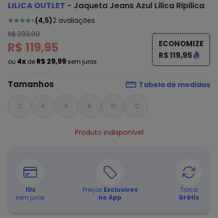
LILICA OUTLET
-
Jaqueta Jeans Azul Lilica Ripilica
(
4,5
)
2
avaliações
R$ 239,90
ECONOMIZE
R$ 119,95
R$ 119,95
4x
R$ 29,99
ou
de
sem juros
Tamanhos
Tabela de medidas
2
4
6
8
10
12
Produto indisponível
10
x
Preços
Exclusivos
Troca
sem juros
no App
Grátis