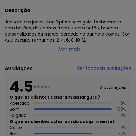
Descrição
Jaqueta em jeans Lilica Ripilica com gola, fechamento
com botões, dois bolsos frontais com botão, broches
personalizados da marca, bordado no punho e costas. Cor:
Azul escuro. Tamanhos: 2, 4, 6, 8, 10, 12.
Lilica Outlet - Jaqueta Jeans Azul Lilica Ripilica
...Ver mais
Código do produto: 1781068
Jaqueta em jeans Lilica Ripilica com gola, fechamento
Avaliações
Ver todas as avaliações
com botões, dois bolsos frontais com botão, broches
personalizados da marca, bordado no punho e costas.
4.5
Cor: Azul escuro.
2
avaliações
Composição: Algodão 100%.
Tamanhos: 2, 4, 6, 8, 10, 12.
O que as clientes acharam da largura?
Inspirada no fantástico mundo do chocolate, onde tudo se
Apertado
0
%
torna mais bonito, divertido e leve, a coleção do Outono
Bom
100
%
2014 da Lilica Ripilica provoca sensações deliciosas, aquece
Folgado
0
%
a imaginação e dá energia para as brincadeiras.
O que as clientes acharam do comprimento?
A coleção possui peças em tons terrosos, que lembram o
Curto
0
%
chocolate meio amargo. Cores e formas remetem ao
Bom
75
%