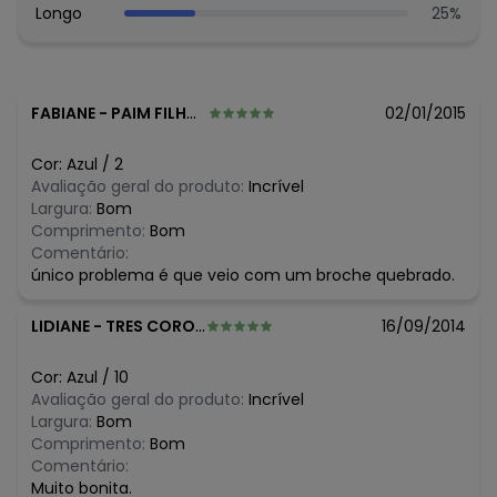
chocolate, como o granulado, que aparece em estampas
Longo
25
%
clássicas, em listras e xadrez.
A cartela de cores da Lilica Ripilica é bem colorida,
seguindo a tendência Candy Color. Traz delicadeza e
suavidade em vestidos e camisetas, e também nas peças
FABIANE
-
PAIM FILHO - RS
02/01/2015
mais pesadas da estação, como os casacos.
Histórico de preços
Cor:
Azul
/
2
Avaliação geral do produto:
Incrível
O preço apresentado abaixo é o menor oferecido em
Largura:
Bom
algum dia do mês, para o menor tamanho disponível.
Comprimento:
Bom
N/D*
agosto/2026
Comentário:
N/D*
julho/2026
único problema é que veio com um broche quebrado.
N/D*
junho/2026
N/D*
maio/2026
LIDIANE
-
TRES COROAS - RS
16/09/2014
N/D*
abril/2026
N/D*
março/2026
N/D*
fevereiro/2026
Cor:
Azul
/
10
Avaliação geral do produto:
Incrível
Largura:
Bom
Comprimento:
Bom
Comentário:
Muito bonita.