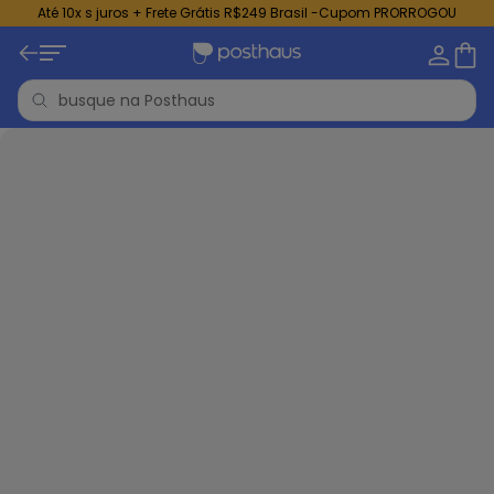
Até 10x s juros + Frete Grátis R$249 Brasil -Cupom PRORROGOU