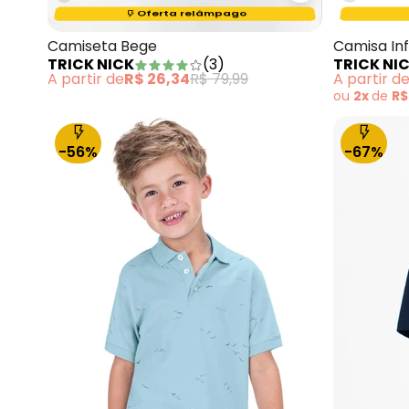
Termina em:
15:42:47
Oferta relâmpago
Camiseta Bege
Camisa Inf
TRICK NICK
(
3
)
TRICK NI
A partir de
R$ 26,34
R$ 79,99
A partir d
ou
2x
de
R$
-56%
-67%