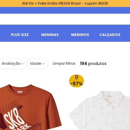
Até 10x + Frete Grátis R$249 Brasil - cupom 8DO8
PLUS SIZE
MENINAS
MENINOS
CALÇADOS
194
produtos
Avaliação
Idade
Limpar filtros
-57%