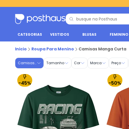
CATEGORIAS
VESTIDOS
BLUSAS
FEMININO
Camisas Manga Curta - Roupa para Menino | Posthaus
Inicio
Roupa Para Menino
Camisas Manga Curta
Camisas Manga Curta
Tamanho
Cor
Marca
Preço
-45%
-50%