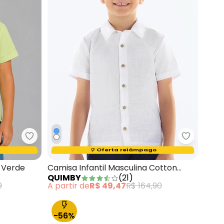
 Azul Pastel
Trick Nick - Camisa Infantil com Botões Verde
Quimby - 
Termina em:
15:42:47
Oferta relâmpago
 Verde
Camisa Infantil Masculina Cotton
QUIMBY
(
21
)
Branco
9
A partir de
R$ 49,47
R$ 164,90
-56%