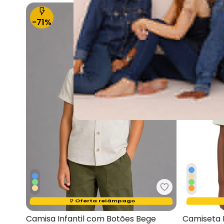
-71%
-45%
Trick Nick - Ca
Termina em:
15:42:47
Oferta relâmpago
Camisa Infantil com Botões Bege
Camiseta 