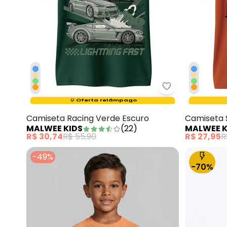
Malwee Kids - 
Termina em:
15:42:47
Oferta relâmpago
Camiseta Racing Verde Escuro
Camiseta 
MALWEE KIDS
(
22
)
MALWEE K
R$ 30,74
R$ 55,90
R$ 27,95
R
-49%
-70%