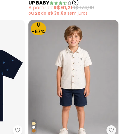
UP BABY
(
3
)
Branco
A partir de
R$ 61,21
R$ 174,90
ou
2x
de
R$ 30,60
sem
juros
-67%
 Botões Azul
Trick Nick - Camisa Polo Infantil Estampada Azul
Trick Nic