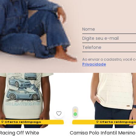
-60%
Nome
Digite seu e-mail
Telefone
Ao enviar o cadastro, você
Privacidade
misa Infantil com Botões Bege
Malwee Kids - Camiseta Racing 
Termina em:
15:42:47
Termina em:
15:42:47
Oferta relâmpago
Oferta relâmpago
Racing Off White
Camisa Polo Infantil Menino 