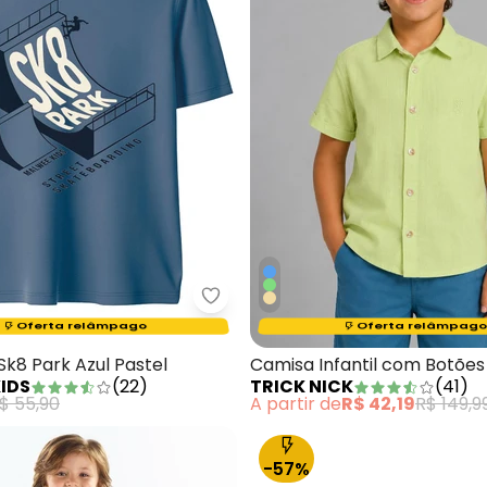
amisa Infantil Estampada em Popeline Azul
Malwee Kids - Camiseta Sk8 Park
Termina em:
15:42:47
Termina em:
15:42:47
Oferta relâmpago
Oferta relâmpago
k8 Park Azul Pastel
Camisa Infantil com Botões
IDS
(
22
)
TRICK NICK
(
41
)
$ 55,90
A partir de
R$ 42,19
R$ 149,9
-57%