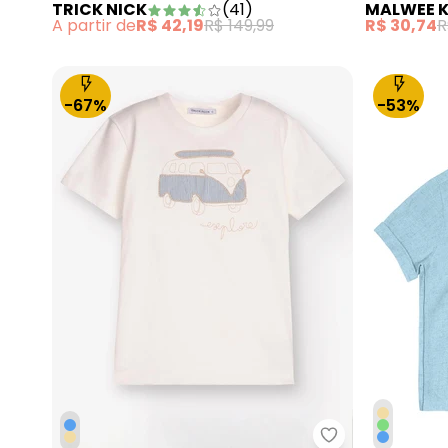
TRICK NICK
(
41
)
MALWEE K
A partir de
R$ 42,19
R$ 149,99
R$ 30,74
R
-67%
-53%
Trick Nick - C