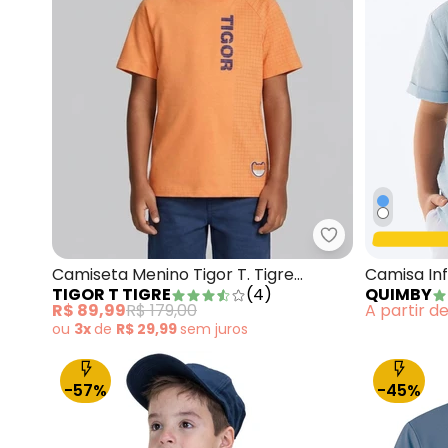
Tigor T Tigre -
Camiseta Menino Tigor T. Tigre
Camisa Inf
TIGOR T TIGRE
(
4
)
QUIMBY
Laranja
R$ 89,99
R$ 179,00
A partir d
ou
3x
de
R$ 29,99
sem
juros
-57%
-45%