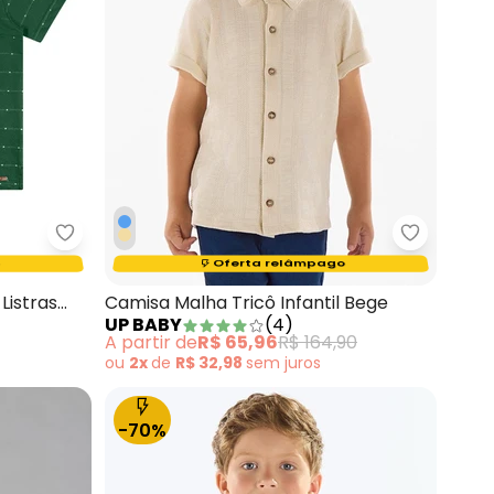
ina Cotton Azul
Colorittá - Camisa Polo Infantil Menino Listras Ve
Up Baby -
Termina em:
15:42:47
Oferta relâmpago
Listras
Camisa Malha Tricô Infantil Bege
UP BABY
(
4
)
A partir de
R$ 65,96
R$ 164,90
ou
2x
de
R$ 32,98
sem
juros
-70%