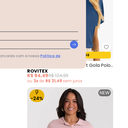
ga Longa Rosa
Rovitex - Camisa Feminina Manga Longa 7/8 Pret
Rovitex - 
4
Termina em:
10:47:44
Oferta relâmpago
 concorda com a nossa
Política de
nga 7/8
Blusa Feminina Visco Tricot Gola Polo
ROVITEX
Azul
R$ 94,49
R$ 124,99
ou
3x
de
R$ 31,49
sem
juros
NEW
-24%