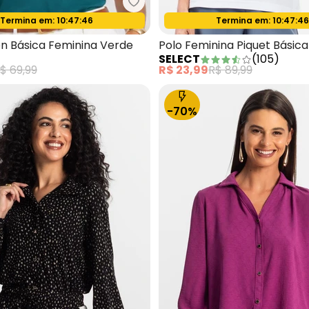
 Cotton Básica Feminina Vermelho
Rovitex - Polo Cotton Básica Fe
Termina em:
10:47:44
Termina em:
10:47:4
Oferta relâmpago
Oferta relâmpago
on Básica Feminina Verde
Polo Feminina Piquet Básic
SELECT
(
105
)
$ 69,99
R$ 23,99
R$ 89,99
-70%