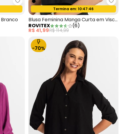
minina Verde
Select - Polo Feminina Piquet Básica Branco
Rovitex -
4
Termina em:
10:47:44
Oferta relâmpago
a Branco
Blusa Feminina Manga Curta em Visco
ROVITEX
(
6
)
Preto
R$ 41,99
R$ 114,99
-70%