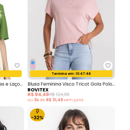
Rovitex - Camisa Feminina com Botões e Laço Ve
Rovitex -
4
Termina em:
10:47:44
Oferta relâmpago
s e Laço
Blusa Feminina Visco Tricot Gola Polo
ROVITEX
Rosa
R$ 94,49
R$ 124,99
ou
3x
de
R$ 31,49
sem
juros
-32%