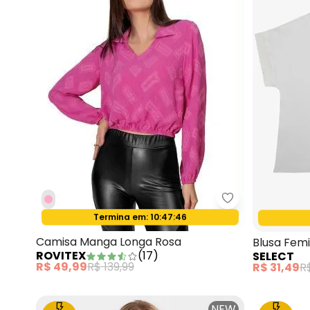
Rovitex - Cami
Termina em:
10:47:44
Oferta relâmpago
Camisa Manga Longa Rosa
Blusa Femi
ROVITEX
(
17
)
SELECT
R$ 49,99
R$ 139,99
R$ 31,49
R
NEW