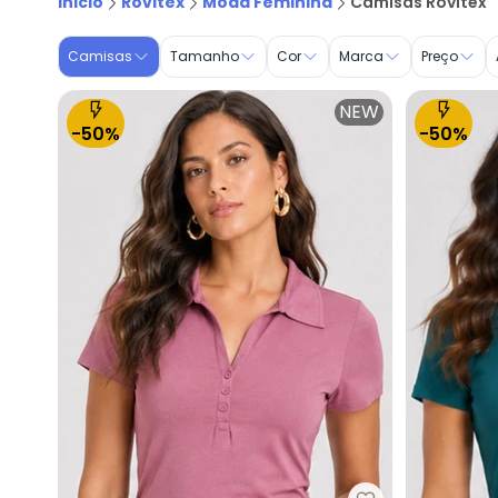
Inicio
Rovitex
Moda Feminina
Camisas Rovitex
Camisas
Tamanho
Cor
Marca
Preço
NEW
-50%
-50%