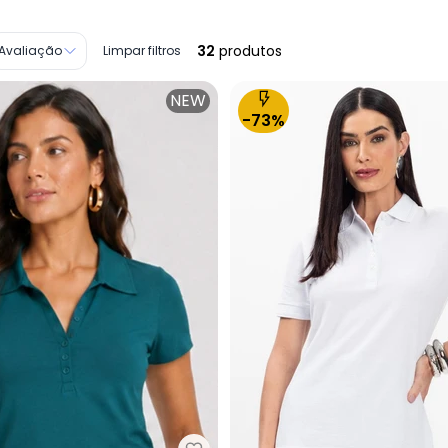
32
produtos
Avaliação
Limpar filtros
NEW
-73%