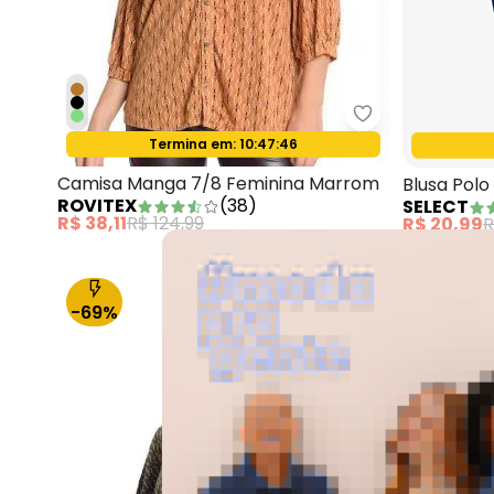
Rovitex - Cam
Termina em:
10:47:44
Oferta relâmpago
Camisa Manga 7/8 Feminina Marrom
Blusa Polo
ROVITEX
(
38
)
SELECT
R$ 38,11
R$ 124,99
R$ 20,99
R
-69%
-13%