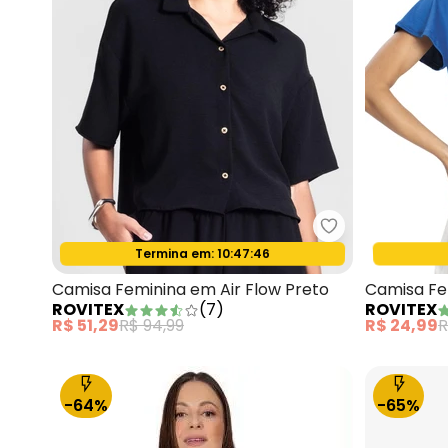
Rovitex - Cami
Termina em:
10:47:44
Oferta relâmpago
Camisa Feminina em Air Flow Preto
Camisa Fe
ROVITEX
(
7
)
ROVITEX
R$ 51,29
R$ 94,99
R$ 24,99
R
-64%
-65%