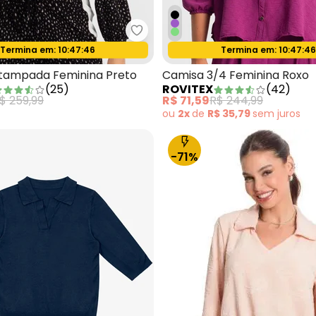
sa Manga 7/8 Feminina Preto
Rovitex - Camisa Estampada Fe
Termina em:
10:47:44
Termina em:
10:47:4
Oferta relâmpago
Oferta relâmpago
tampada Feminina Preto
Camisa 3/4 Feminina Roxo
(
25
)
ROVITEX
(
42
)
$ 259,99
R$ 71,59
R$ 244,99
ou
2x
de
R$ 35,79
sem
juros
-71%