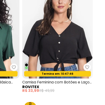
e
Select - Camisa Cropped Feminina Básica Verde
Rovitex -
4
Termina em:
10:47:44
Oferta relâmpago
Básica
Camisa Feminina com Botões e Laço
ROVITEX
Preto
R$ 33,99
R$ 49,99