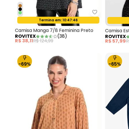
Rovitex - Cami
Termina em:
10:47:44
Oferta relâmpago
Camisa Manga 7/8 Feminina Preto
Camisa Es
ROVITEX
(
38
)
ROVITEX
R$ 38,11
R$ 124,99
R$ 57,99
R
-69%
-65%