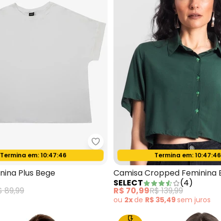
sa Manga Longa Rosa
Select - Blusa Feminina Plus Beg
Termina em:
10:47:44
Termina em:
10:47:4
Oferta relâmpago
Oferta relâmpago
nina Plus Bege
Camisa Cropped Feminina 
SELECT
(
4
)
Verde
$ 89,99
R$ 70,99
R$ 139,99
ou
2x
de
R$ 35,49
sem
juros