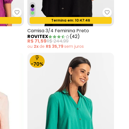
minina Preto
Rovitex - Camisa 3/4 Feminina Roxo
Rovitex -
4
Termina em:
10:47:44
Oferta relâmpago
Camisa 3/4 Feminina Preto
ROVITEX
(
42
)
R$ 71,59
R$ 244,99
ou
2x
de
R$ 35,79
sem
juros
-70%