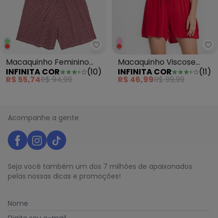
Infinita Cor - Macaquinho Femi
In
Macaquinho Feminino
Macaquinho Viscose
INFINITA COR
(
10
)
INFINITA COR
(
11
)
Vermelho
Vermelho
R$ 55,74
R$ 94,99
R$ 46,99
R$ 99,99
Acompanhe a gente
Seja você também um dos 7 milhões de apaixonados
pelas nossas dicas e promoções!
Nome