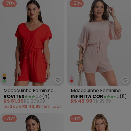
-70%
-53%
Rovitex - Macaquinho Feminino 
In
Macaquinho Feminino
Macaquinho Feminino
ROVITEX
(
4
)
INFINITA COR
(
11
)
Laranja
Viscose Rosa
R$ 81,99
R$ 279,99
R$ 46,99
R$ 99,99
ou
2x
de
R$ 40,99
sem
juros
-78%
-41%