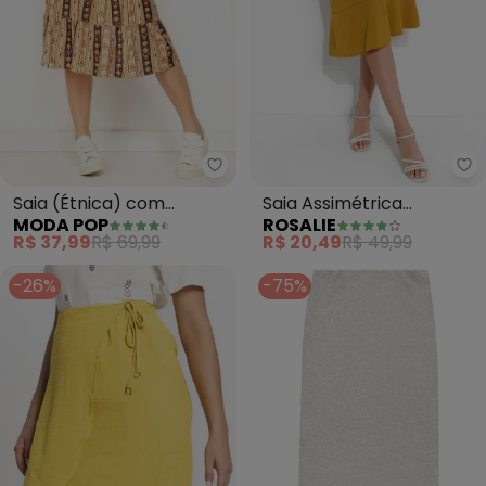
Moda Pop - Saia (Étnica) com 
Ro
Saia (Étnica) com
Saia Assimétrica
MODA POP
ROSALIE
Babados
(Mostarda)
R$ 37,99
R$ 69,99
R$ 20,49
R$ 49,99
-26%
-75%