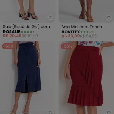
Rosalie - Saia (Risca de Giz) c
Ro
Saia (Risca de Giz) com
Saia Midi com Fenda
ROSALIE
ROVITEX
Babado
Lateral (Roxo)
R$ 20,49
R$ 59,99
R$ 33,99
R$ 84,99
-60%
-66%