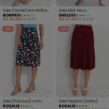
bonprix - Saia (Verde) em Malh
En
Saia (Verde) em Malha
Saia Midi Visco
BONPRIX
ENDLESS
de Viscose
Maquinetada (Vermelho)
R$ 29,99
R$ 99,99
R$ 47,49
R$ 124,99
-58%
-65%
Rosalie - Saia (Poá Azul) com 
Ro
Saia (Poá Azul) com
Saia Peplum (Vinho)
ROSALIE
ROSALIE
Amarração