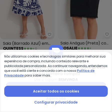
Ro
Quintess - Saia (Barrado Azul) 
Saia Anágua (Preta) com
Saia (Barrado Azul) em
ROSALIE
QUINTESS
Renda
Malha Fria
A partir de
R$ 27,99
R$ 49,
A partir de
R$ 58,99
R$ 129,99
Nós utilizamos cookies e tecnologias similares para melhorar sua
experiência de compra, incluindo conteúdo relevante e
-55%
-75%
publicidade personalizada. Ao continuar navegando, entendemos
Compre pelo app e ganhe
12% OFF + frete grátis
que você está ciente e concorda com a nossa
Política de
na sua primeira compra
Privacidade
para saber mais.
Use o cupom
BEMVINDA
Baixar app Posthaus
Aceitar todos os cookies
Agora não
Configurar privacidade