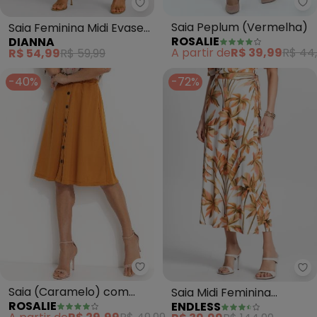
Ro
Dianna - Saia Feminina Midi Ev
Saia Peplum (Vermelha)
Saia Feminina Midi Evase
ROSALIE
DIANNA
(Vermelho)
A partir de
R$ 39,99
R$ 44
R$ 54,99
R$ 59,99
-40%
-72%
Rosalie - Saia (Caramelo) com 
En
Saia (Caramelo) com
Saia Midi Feminina
ROSALIE
ENDLESS
Botões
Estampada (Bege)