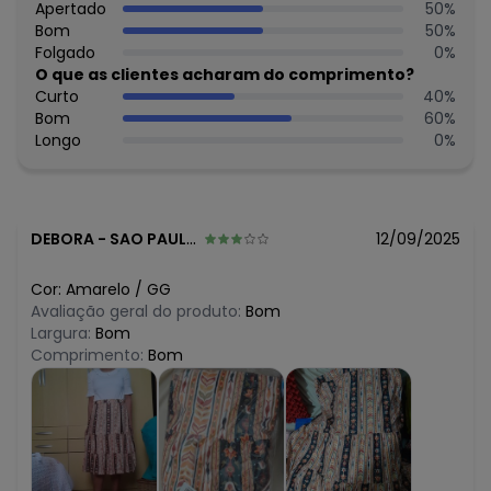
R$ 42,99
Apertado
50
%
fevereiro/2026
Bom
50
%
Folgado
0
%
O que as clientes acharam do comprimento?
Curto
40
%
Bom
60
%
Longo
0
%
DEBORA
-
SAO PAULO - SP
12/09/2025
Cor:
Amarelo
/
GG
Avaliação geral do produto:
Bom
Largura:
Bom
Comprimento:
Bom