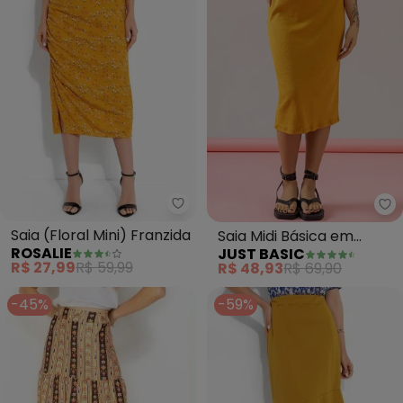
Rosalie - Saia (Floral Mini) Franz
Ju
Saia (Floral Mini) Franzida
Saia Midi Básica em
ROSALIE
JUST BASIC
Ribaninha (Amarelo)
R$ 27,99
R$ 59,99
R$ 48,93
R$ 69,90
-45%
-59%