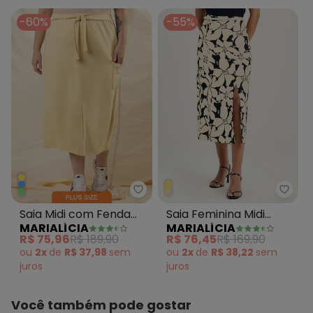
-60%
-55%
Marialícia - Saia Midi com Fen
Maria
Saia Midi com Fenda
Saia Feminina Midi
MARIALÍCIA
MARIALÍCIA
Comfy Amarelo
Floral com Fenda
R$ 75,96
R$ 189,90
R$ 76,45
R$ 169,90
Amarelo
ou
2x
de
R$ 37,98
sem
ou
2x
de
R$ 38,22
sem
juros
juros
Você também pode gostar