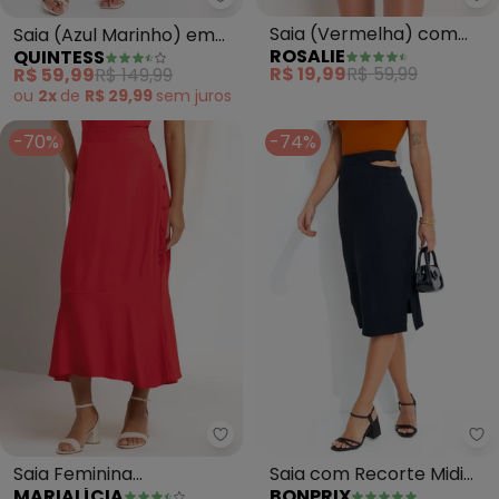
Ro
Quintess - Saia (Azul Marinho) 
Saia (Vermelha) com
Saia (Azul Marinho) em
ROSALIE
QUINTESS
Babados
Viscose Plana
R$ 19,99
R$ 59,99
R$ 59,99
R$ 149,99
ou
2x
de
R$ 29,99
sem
juros
-70%
-74%
Marialícia - Saia Feminina (Ver
bo
Saia Feminina
Saia com Recorte Midi
MARIALÍCIA
BONPRIX