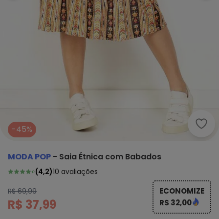
Moda
-45%
MODA POP
-
Saia Étnica com Babados
(
4,2
)
10
avaliações
ECONOMIZE
R$ 69,99
R$ 37,99
R$ 32,00