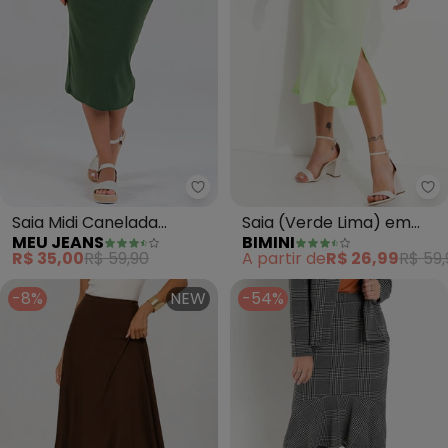
Meu Jeans - Saia Midi Canelada 
Bi
Saia Midi Canelada
Saia (Verde Lima) em
MEU JEANS
BIMINI
(Verde Militar)
Malha de Algodão
R$ 35,00
R$ 59,90
A partir de
R$ 26,99
R$ 59,
-8%
NEW
-54%