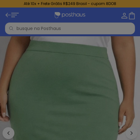
Até 10x + Frete Grátis R$249 Brasil - cupom 8DO8