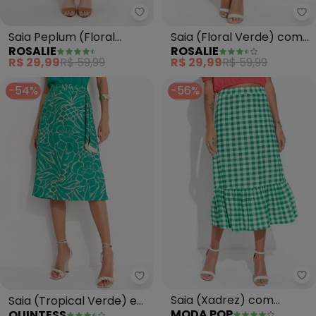
Rosalie - Saia Peplum (Floral V
Ro
Saia Peplum (Floral
Saia (Floral Verde) com
ROSALIE
ROSALIE
Verde)
Babado
R$ 29,99
R$ 59,99
R$ 29,99
R$ 59,99
-54%
-56%
Mo
Quintess - Saia (Tropical Verde
Saia (Xadrez) com
Saia (Tropical Verde) em
MODA POP
QUINTESS