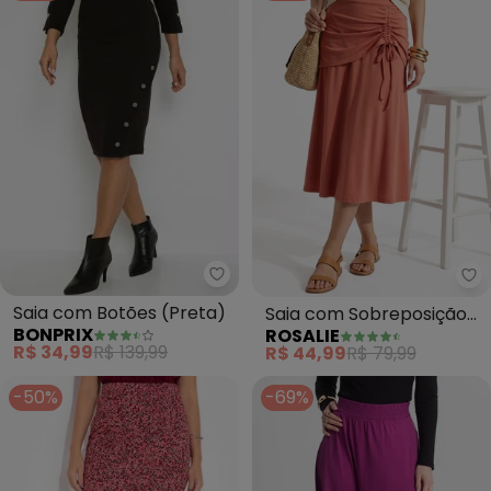
bonprix - Saia com Botões (Pre
Ro
Saia com Botões (Preta)
Saia com Sobreposição
BONPRIX
ROSALIE
(Ferrugem)
R$ 34,99
R$ 139,99
R$ 44,99
R$ 79,99
-50%
-69%