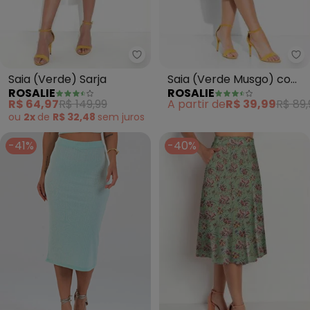
Rosalie - Saia (Verde) Sarja
Ro
Saia (Verde) Sarja
Saia (Verde Musgo) com
ROSALIE
ROSALIE
Fenda
R$ 64,97
R$ 149,99
A partir de
R$ 39,99
R$ 89,
ou
2x
de
R$ 32,48
sem
juros
-41%
-40%