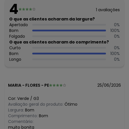
Feito: Brasil
4
Cuidados para conservação do produto: Lavar à mão. Não
1
avaliações
usar alvejante. Não usar secadora. Secar na sombra. Passar
temperatura mínima. Não lavar a seco.
O que as clientes acharam da largura?
Tecido: Bengaline
Apertado
0
%
Composição: 77% Viscose, 20% Poliamida E 3% Elastano
Bom
100
%
Folgado
0
%
O que as clientes acharam do comprimento?
Curto
0
%
Bom
100
%
Longo
0
%
MARIA
-
FLORES - PE
25/06/2026
Cor:
Verde
/
G3
Avaliação geral do produto:
Ótimo
Largura:
Bom
Comprimento:
Bom
Comentário:
muito bonita