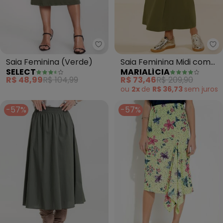
Select - Saia Feminina (Verde)
Ma
Saia Feminina (Verde)
Saia Feminina Midi com
SELECT
MARIALÍCIA
Pregas (Verde)
R$ 48,99
R$ 104,99
R$ 73,46
R$ 209,90
ou
2x
de
R$ 36,73
sem
juros
-57%
-57%