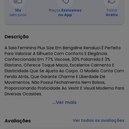
10
x
Preços
Exclusivos
Troca
sem juros
no App
Grátis
Descrição
A Saia Feminina Plus Size Em Bengaline Renaluci É Perfeita
Para Valorizar A Silhueta Com Conforto E Elegância.
Confeccionada Em 77% Viscose, 20% Poliamida E 3%
Elastano, Oferece Toque Macio, Excelente Caimento E
Elasticidade Que Se Ajusta Ao Corpo. O Modelo Conta Com
Fenda Atrás, Que Garante Charme E Liberdade De
Movimentos. Não Possui Fechamento Nem Bolsos,
Proporcionando Praticidade Ao Vestir E Visual Moderno Para
Diversas Ocasiões.
Rovitex - Saia Feminina Plus Size em Bengaline Verde
...Ver mais
Código do produto: 8492915
Fornecedor: ROVITEX IND E COM DE MALHAS LTDA / CNPJ
Avaliações
Ver todas as avaliações
79.233.672/0010-98