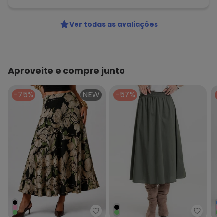
Ver todas as avaliações
Aproveite e compre junto
-75%
NEW
-57%
Infinita Cor - Saia Midi Feminin
Rovit