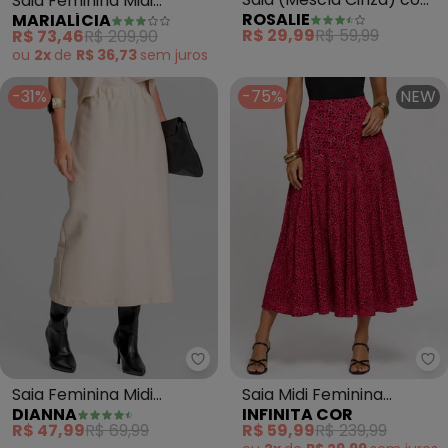
Saia Feminina Midi
ROSALIE
MARIALÍCIA
Fenda
Listrada com Fenda
R$ 29,99
R$ 59,99
R$ 73,46
R$ 209,90
(Bege)
ou
2x
de
R$ 36,73
sem
juros
-31%
-75%
NEW
Dianna - Saia Feminina Midi Mol
In
Saia Feminina Midi
Saia Midi Feminina
DIANNA
INFINITA COR
Moletinho Texturizado
Molicotton Viscose
R$ 47,99
R$ 69,99
R$ 59,99
R$ 239,99
(Bege)
(Rosa)