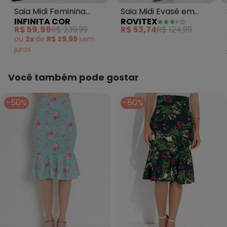
Saia Midi Feminina
Saia Midi Evasê em
INFINITA COR
ROVITEX
Molicotton Viscose
Popeline Verde
R$ 59,99
R$ 239,99
R$ 53,74
R$ 124,99
Verde
ou
2x
de
R$ 29,99
sem
juros
Você também pode gostar
-50%
-50%