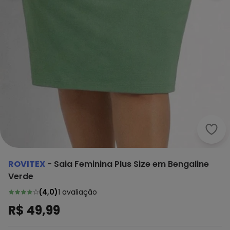
Rovi
ROVITEX
-
Saia Feminina Plus Size em Bengaline
Verde
(
4,0
)
1
avaliação
R$ 49,99