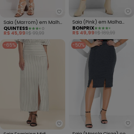
bo
Quintess - Saia (Marrom) em M
Saia (Pink) em Malha
Saia (Marrom) em Malha
BONPRIX
QUINTESS
Crepe
Texturizada
R$ 49,99
R$ 189,99
R$ 45,99
R$ 99,99
-65%
-50%
Ro
Marialícia - Saia Feminina Midi
Saia (Mescla Cinza) com