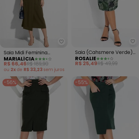
Ro
Marialícia - Saia Midi Feminina
Saia (Cahsmere Verde)
Saia Midi Feminina
ROSALIE
MARIALÍCIA
Lápis
Viscose Transpassada
R$ 25,49
R$ 49,99
R$ 66,46
R$ 189,90
(Verde)
ou
2x
de
R$ 33,23
sem
juros
-56%
-55%