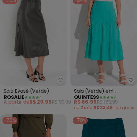
-70%
-64%
Rosalie - Saia Evasê (Verde)
Qu
Saia Evasê (Verde)
Saia (Verde) em
ROSALIE
QUINTESS
Camadas
A partir de
R$ 29,99
R$ 99,99
R$ 66,99
R$ 189,99
ou
2x
de
R$ 33,49
sem
juros
-70%
-70%