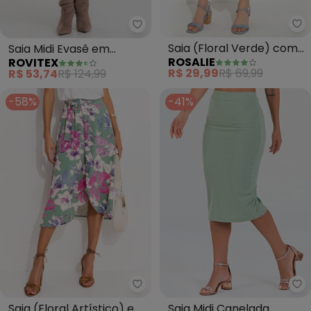
Ro
Rovitex - Saia Midi Evasê em Po
Saia (Floral Verde) com
Saia Midi Evasê em
ROSALIE
ROVITEX
Ponta
Popeline (Verde)
R$ 29,99
R$ 69,99
R$ 53,74
R$ 124,99
-58%
-41%
Quintess - Saia (Floral Artístic
Me
Saia (Floral Artístico) em
Saia Midi Canelada