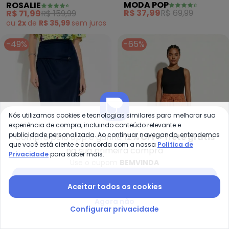
MODA POP
ROSALIE
Babados
R$ 37,99
R$ 69,99
R$ 71,99
R$ 159,99
ou
2x
de
R$ 35,99
sem
juros
-49%
-65%
Nós utilizamos cookies e tecnologias similares para melhorar sua
experiência de compra, incluindo conteúdo relevante e
publicidade personalizada. Ao continuar navegando, entendemos
Compre pelo app e ganhe
12% OFF + frete grátis
que você está ciente e concorda com a nossa
Política de
na sua primeira compra
Privacidade
para saber mais.
Use o cupom
BEMVINDA
Baixar app Posthaus
Rosalie - Saia (Marinho) com B
Ma
Aceitar todos os cookies
Saia (Marinho) com
Saia Midi Feminina
Agora não
ROSALIE
MARIALÍCIA
Botão
Tropical Devorê
Configurar privacidade
R$ 25,49
R$ 49,99
R$ 66,46
R$ 189,90
(Laranja)
ou
2x
de
R$ 33,23
sem
juros