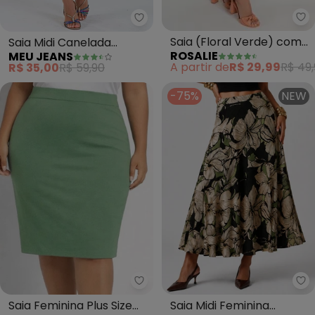
Ro
Meu Jeans - Saia Midi Canelada
Saia (Floral Verde) com
Saia Midi Canelada
ROSALIE
MEU JEANS
Bolsos
(Verde Sea)
A partir de
R$ 29,99
R$ 49,
R$ 35,00
R$ 59,90
-75%
NEW
Rovitex - Saia Feminina Plus Si
In
Saia Feminina Plus Size
Saia Midi Feminina