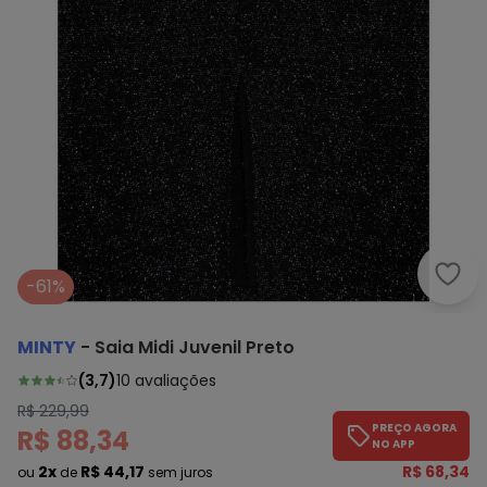
Minty
-61%
MINTY
-
Saia Midi Juvenil Preto
(
3,7
)
10
avaliações
R$ 229,99
PREÇO AGORA
R$ 88,34
NO APP
2x
R$ 44,17
R$ 68,34
ou
de
sem juros