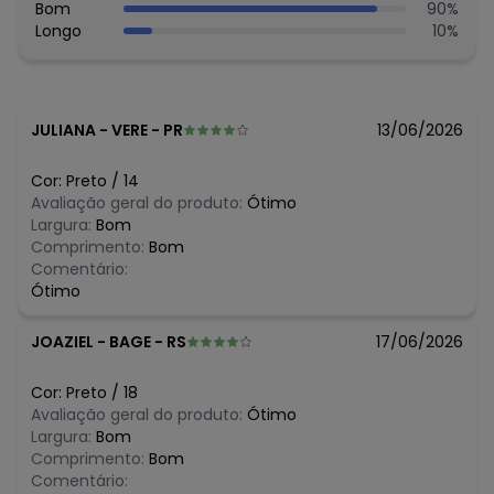
Viscose 4% Elastano
Bom
90
%
Longo
10
%
Histórico de preços
O preço apresentado abaixo é o menor oferecido em
algum dia do mês, para o menor tamanho disponível.
N/D*
agosto/2026
JULIANA
-
VERE - PR
13/06/2026
R$ 88,34
julho/2026
R$ 88,34
junho/2026
Cor:
Preto
/
14
R$ 92,99
maio/2026
Avaliação geral do produto:
Ótimo
R$ 119,99
abril/2026
Largura:
Bom
R$ 119,99
março/2026
Comprimento:
Bom
N/D*
fevereiro/2026
Comentário:
Ótimo
JOAZIEL
-
BAGE - RS
17/06/2026
Cor:
Preto
/
18
Avaliação geral do produto:
Ótimo
Largura:
Bom
Comprimento:
Bom
Comentário: