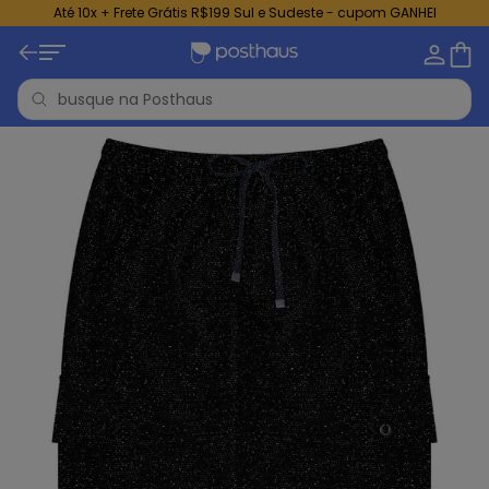
Até 10x + Frete Grátis R$199 Sul e Sudeste - cupom GANHEI