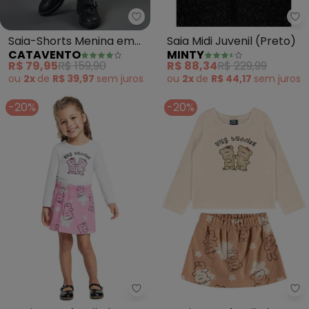
Catavento - Saia-Shorts Menin
Mi
Saia-Shorts Menina em
Saia Midi Juvenil (Preto)
CATAVENTO
MINTY
Tule e Moletom (Preto)
R$ 79,95
R$ 159,90
R$ 88,34
R$ 229,99
ou
2x
de
R$ 39,97
sem
juros
ou
2x
de
R$ 44,17
sem
juros
-20%
-20%
Bee Loop - Conjunto Infantil A
Be