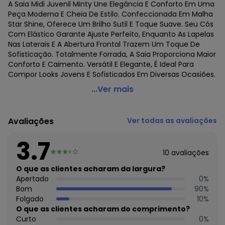
A Saia Midi Juvenil Minty Une Elegância E Conforto Em Uma
Peça Moderna E Cheia De Estilo. Confeccionada Em Malha
Star Shine, Oferece Um Brilho Sutil E Toque Suave. Seu Cós
Com Elástico Garante Ajuste Perfeito, Enquanto As Lapelas
Nas Laterais E A Abertura Frontal Trazem Um Toque De
Sofisticação. Totalmente Forrada, A Saia Proporciona Maior
Conforto E Caimento. Versátil E Elegante, É Ideal Para
Compor Looks Jovens E Sofisticados Em Diversas Ocasiões.
Minty - Saia Midi Juvenil Preto
...Ver mais
Código do produto: 7771090
Fornecedor: ROVITEX IND E COM DE MALHAS LTDA / CNPJ
Avaliações
Ver todas as avaliações
79.233.672/0010-98
Feito: Paraguai
3.7
Cuidados para conservação do produto: Lavar À mão.
10
avaliações
Não usar alvejante.
Não usar secadora.
O que as clientes acharam da largura?
Secar na sombra.
Apertado
0
%
Não passar.
Bom
90
%
Não lavar a seco.
Folgado
10
%
Tecido: Malha Star Shine
O que as clientes acharam do comprimento?
Composição: Corpo 96% Poliester 4% Elastano Forro 96%
Curto
0
%