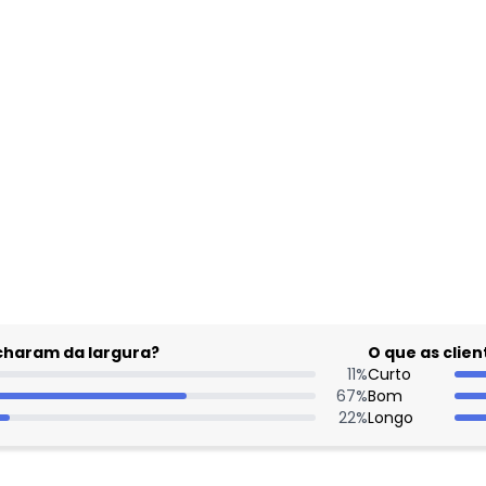
gum dia do mês, para o menor tamanho disponível.
acharam da largura?
O que as cli
11
%
Curto
67
%
Bom
22
%
Longo