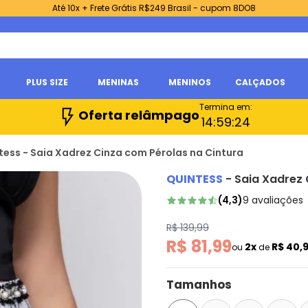
Até 10x + Frete Grátis R$249 Brasil - cupom 8DO8
PLUS SIZE
MENINAS
MENINOS
CALÇADOS
Termina em:
Oferta relâmpago
14:
59:
23
tess - Saia Xadrez Cinza com Pérolas na Cintura
QUINTESS
-
Saia Xadrez 
(
4,3
)
9
avaliações
R$ 139,99
R$ 81,99
2x
R$ 40,
ou
de
Tamanhos