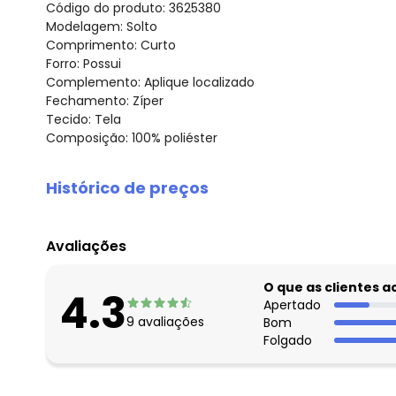
Código do produto: 3625380
Modelagem: Solto
Comprimento: Curto
Forro: Possui
Complemento: Aplique localizado
Fechamento: Zíper
Tecido: Tela
Composição: 100% poliéster
Histórico de preços
O preço apresentado abaixo é o menor oferecido em al
agosto/2026
Avaliações
julho/2026
junho/2026
O que as clientes 
4.3
maio/2026
Apertado
9
avaliações
Bom
abril/2026
Folgado
março/2026
fevereiro/2026