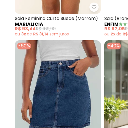
Marialícia - S
Saia Feminina Curta Suede (Marrom)
Saia (Bran
MARIALÍCIA
ENFIM
R$ 93,44
R$ 169,90
R$ 67,05
R
ou
3x
de
R$ 31,14
sem
juros
ou
2x
de
R$
-50%
-40%