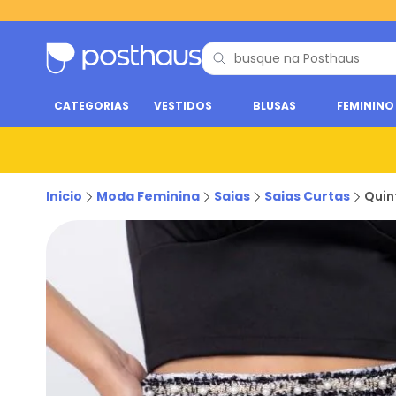
CATEGORIAS
VESTIDOS
BLUSAS
FEMININO
Inicio
Moda Feminina
Saias
Saias Curtas
Quin