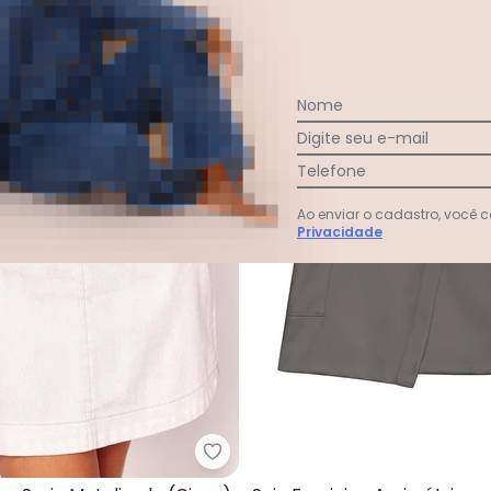
-55%
Nome
Digite seu e-mail
Telefone
Ao enviar o cadastro, você
Privacidade
a (Xadrez Cinza) com Pérolas na Cintura
Sofie - Minissaia em Sarja Metal