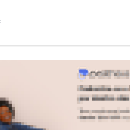
:
:
a compra ! Saia linda de ótima qualidade. Peguei tamanho G Fico
Ver todas as avaliações