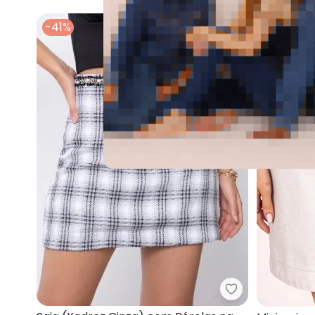
-41%
-50%
Quintess - Sai