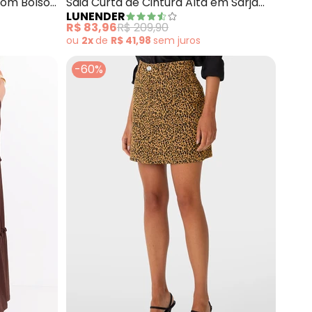
com Bolso
Saia Curta de Cintura Alta em Sarja
LUNENDER
Cotelê (Preto)
R$ 83,96
R$ 209,90
ou
2x
de
R$ 41,98
sem
juros
-60%