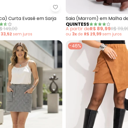
aia Feminina Curta Suede (Marrom)
Enfim - Saia (Branca) Curta Eva
ca) Curta Evasê em Sarja
Saia (Marrom) em Malha d
QUINTESS
$ 149,00
A partir de
R$ 89,99
R$ 119,9
 33,52
sem
juros
ou
3x
de
R$ 29,99
sem
juros
-46%