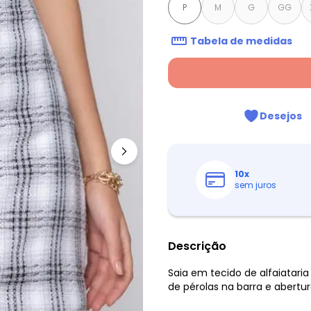
P
M
G
GG
Tabela de medidas
Desejos
10
x
sem juros
Descrição
Saia em tecido de alfaiatari
de pérolas na barra e abertur