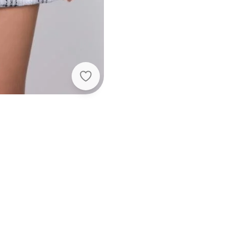
Quintess - Saia Xadrez Cinza com P