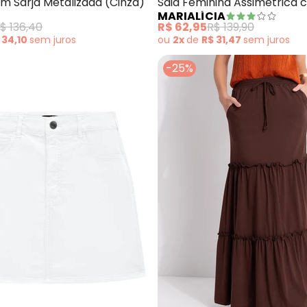
em Sarja Metalizada (Cinza)
Saia Feminina Assimétrica 
MARIALÍCIA
(Cinza)
$ 136,40
R$ 62,95
R$ 139,90
 34,10
sem
juros
ou
2x
de
R$ 31,47
sem
juros
-25%