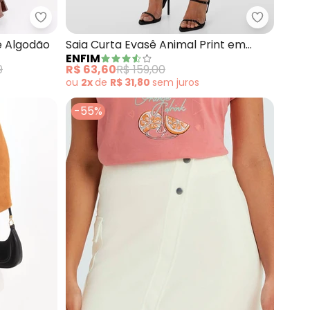
sê em Sarja
Quintess - Saia (Marrom) em Malha de Algodão
Enfim - S
e Algodão
Saia Curta Evasê Animal Print em
ENFIM
Sarja (Bege)
9
R$ 63,60
R$ 159,00
ou
2x
de
R$ 31,80
sem
juros
-55%