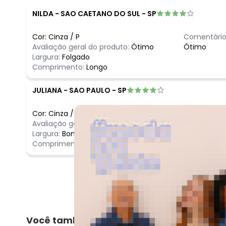
NILDA
-
SAO CAETANO DO SUL - SP
Cor:
Cinza
/
P
Comentário
Avaliação geral do produto:
Ótimo
Ótimo
Largura:
Folgado
Comprimento:
Longo
JULIANA
-
SAO PAULO - SP
Cor:
Cinza
/
G
Comentário
Avaliação geral do produto:
Ótimo
Ameiii minh
Largura:
Bom
Comprimento:
Bom
Você também pode gostar