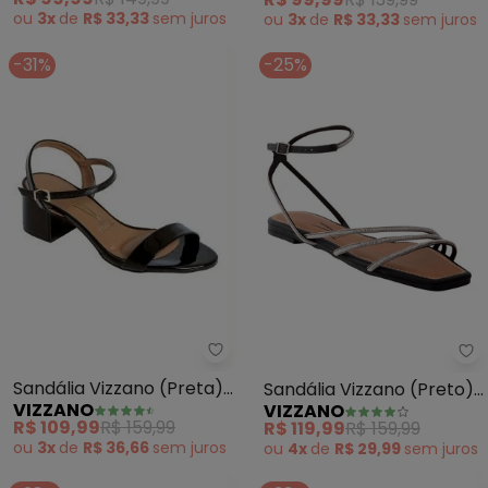
ou
3x
de
R$ 33,33
sem
juros
ou
3x
de
R$ 33,33
sem
juros
-31%
-25%
Vizzano - Sandália Vizzano (Pr
Vi
Sandália Vizzano (Preta)
Sandália Vizzano (Preto)
VIZZANO
VIZZANO
com Palmilha Confort
em Sintético
R$ 109,99
R$ 159,99
R$ 119,99
R$ 159,99
ou
3x
de
R$ 36,66
sem
juros
ou
4x
de
R$ 29,99
sem
juros