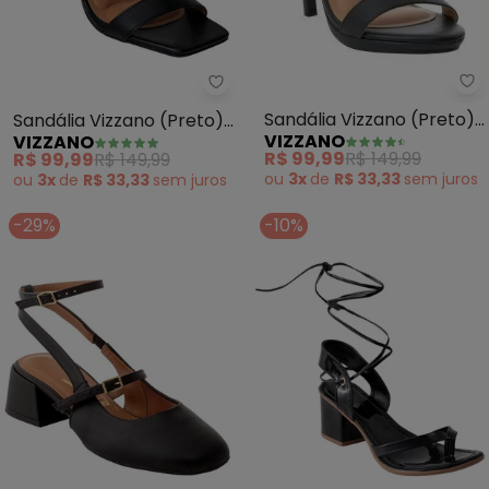
Vi
Vizzano - Sandália Vizzano (Pre
Sandália Vizzano (Preto)
Sandália Vizzano (Preto)
VIZZANO
VIZZANO
em Sinético
em Sintético
R$ 99,99
R$ 149,99
R$ 99,99
R$ 149,99
ou
3x
de
R$ 33,33
sem
juros
ou
3x
de
R$ 33,33
sem
juros
-29%
-10%