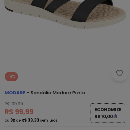
Moda
-9%
MODARE
-
Sandália Modare Preta
R$ 109,99
ECONOMIZE
R$ 99,99
R$ 10,00
3x
R$ 33,33
ou
de
sem juros