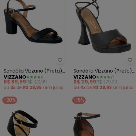
Vizzano - Sandália Vizzano (Pre
Vi
Sandália Vizzano (Preta)
Sandália Vizzano (Preto)
VIZZANO
VIZZANO
em Sisntpetico
em Sintético
R$ 89,99
R$ 129,99
R$ 119,99
R$ 179,99
ou
3x
de
R$ 29,99
sem
juros
ou
4x
de
R$ 29,99
sem
juros
-20%
-15%