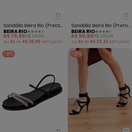
Beira Rio - Sandália Beira Rio (P
Be
Sandália Beira Rio (Preta)
Sandália Beira Rio (Preto)
BEIRA RIO
BEIRA RIO
em Sisntético
em Sintético
R$ 79,99
R$ 119,99
R$ 99,99
R$ 139,99
ou
2x
de
R$ 39,99
sem
juros
ou
3x
de
R$ 33,33
sem
juros
-31%
-21%