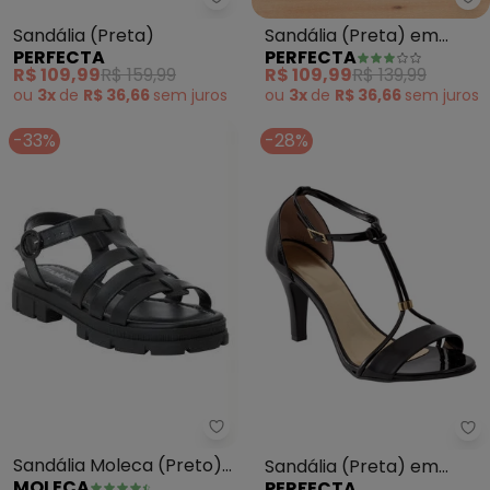
Perfecta - Sandália (Preta)
Pe
Sandália (Preta)
Sandália (Preta) em
PERFECTA
PERFECTA
Material Nobuck
R$ 109,99
R$ 159,99
R$ 109,99
R$ 139,99
ou
3x
de
R$ 36,66
sem
juros
ou
3x
de
R$ 36,66
sem
juros
-33%
-28%
Moleca - Sandália Moleca (Pret
Pe
Sandália Moleca (Preto)
Sandália (Preta) em
MOLECA
PERFECTA