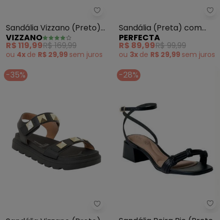
Vizzano - Sandália Vizzano (Pre
Pe
Sandália Vizzano (Preto)
Sandália (Preta) com
VIZZANO
PERFECTA
em Sintético
Amarração
R$ 119,99
R$ 169,99
R$ 89,99
R$ 99,99
ou
4x
de
R$ 29,99
sem
juros
ou
3x
de
R$ 29,99
sem
juros
-35%
-28%
Be
Vizzano - Sandália Vizzano (Pre