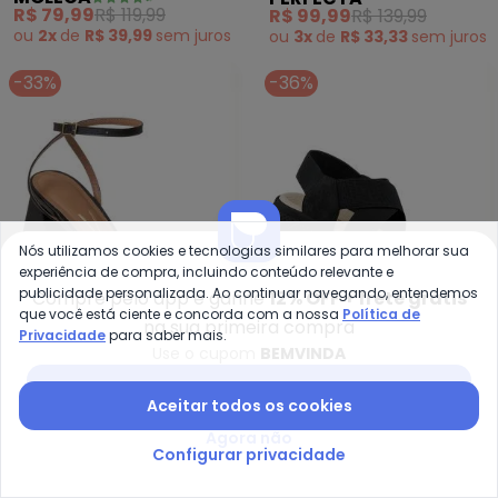
em Sintético
Sintético Verniz
R$ 79,99
R$ 119,99
R$ 99,99
R$ 139,99
ou
2x
de
R$ 39,99
sem
juros
ou
3x
de
R$ 33,33
sem
juros
-33%
-36%
Nós utilizamos cookies e tecnologias similares para melhorar sua
experiência de compra, incluindo conteúdo relevante e
publicidade personalizada. Ao continuar navegando, entendemos
Compre pelo app e ganhe
12% OFF + frete grátis
que você está ciente e concorda com a nossa
Política de
na sua primeira compra
Privacidade
para saber mais.
Use o cupom
BEMVINDA
Vizzano - Sandália Vizzano (Pre
Co
Baixar app Posthaus
Aceitar todos os cookies
Sandália Vizzano (Preto)
Sandália Comfortflex
VIZZANO
COMFORTFLEX
Agora não
em Sintético
(Preto)
R$ 99,99
R$ 149,99
R$ 119,99
R$ 189,99
Configurar privacidade
ou
3x
de
R$ 33,33
sem
juros
ou
4x
de
R$ 29,99
sem
juros