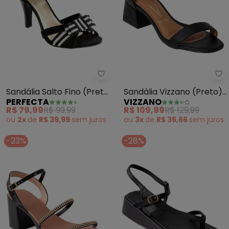
Perfecta - Sandália Salto Fino (
Vi
Sandália Salto Fino (Preta
Sandália Vizzano (Preto)
PERFECTA
VIZZANO
e Listrada)
em Sintético
R$ 79,99
R$ 99,99
R$ 109,99
R$ 129,99
ou
2x
de
R$ 39,99
sem
juros
ou
3x
de
R$ 36,66
sem
juros
-23%
-28%