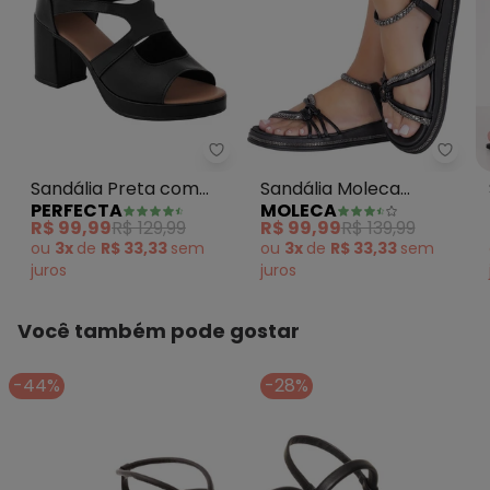
Perfecta - Sandália Preta com
Sandá
Sandália Preta com
Sandália Moleca
PERFECTA
MOLECA
Fechamento em Zíper
(Preto) em Sintético
R$ 99,99
R$ 129,99
R$ 99,99
R$ 139,99
ou
3x
de
R$ 33,33
sem
ou
3x
de
R$ 33,33
sem
juros
juros
Você também pode gostar
-44%
-28%