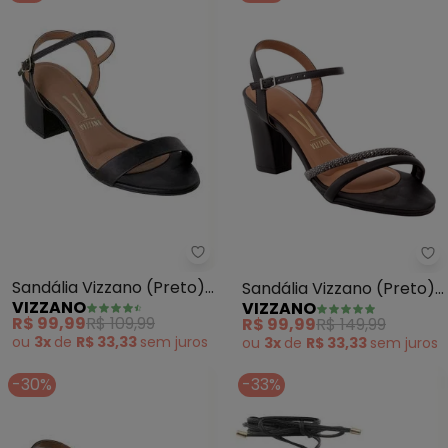
Vizzano - Sandália Vizzano (Pre
Vi
Sandália Vizzano (Preto)
Sandália Vizzano (Preto)
VIZZANO
VIZZANO
em Sintético
em Sintético
R$ 99,99
R$ 109,99
R$ 99,99
R$ 149,99
ou
3x
de
R$ 33,33
sem
juros
ou
3x
de
R$ 33,33
sem
juros
-30%
-33%