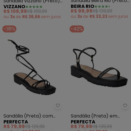
Sandália Beira Rio (Preto)
Sandália Vizzano (Preto)
BEIRA RIO
VIZZANO
em Simtético
em Sintético
R$ 99,99
R$ 139,99
R$ 109,99
R$ 169,99
ou
3x
de
R$ 33,33
sem
juros
ou
3x
de
R$ 36,66
sem
juros
-38%
-42%
Perfecta - Sandália (Preta) c
Pe
Sandália (Preta) com
Sandália (Preta) em
PERFECTA
PERFECTA
Amarração
Sintético
R$ 79,99
R$ 129,99
R$ 79,99
R$ 139,99