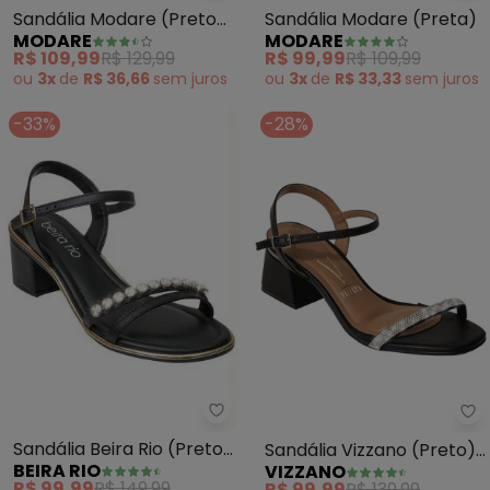
Sandália Modare (Preto)
Sandália Modare (Preta)
MODARE
MODARE
em Sintético
R$ 109,99
R$ 129,99
R$ 99,99
R$ 109,99
ou
3x
de
R$ 36,66
sem
juros
ou
3x
de
R$ 33,33
sem
juros
-33%
-28%
Beira Rio - Sandália Beira Rio (P
Vi
Sandália Beira Rio (Preto)
Sandália Vizzano (Preto)
BEIRA RIO
VIZZANO
em Sintético
em Sintético
R$ 99,99
R$ 149,99
R$ 99,99
R$ 139,99