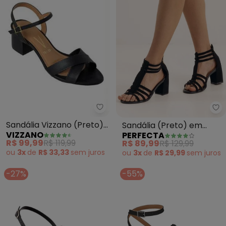
Vizzano - Sandália Vizzano (Pre
Pe
Sandália Vizzano (Preto)
Sandália (Preto) em
VIZZANO
PERFECTA
em Sintético
Nobuck
R$ 99,99
R$ 119,99
R$ 89,99
R$ 129,99
ou
3x
de
R$ 33,33
sem
juros
ou
3x
de
R$ 29,99
sem
juros
-27%
-55%