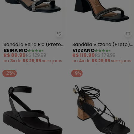
Beira Rio - Sandália Beira Rio (P
Vi
Sandália Beira Rio (Preto)
Sandália Vizzano (Preto)
BEIRA RIO
VIZZANO
em Sintético
em Sisntético
R$ 89,99
R$ 129,99
R$ 119,99
R$ 179,99
ou
3x
de
R$ 29,99
sem
juros
ou
4x
de
R$ 29,99
sem
juros
-25%
-9%