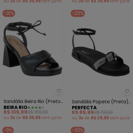
ou
2x
de
R$ 39,99
sem
juros
ou
2x
de
R$ 39,99
sem
juros
-31%
-25%
Beira Rio - Sandália Beira Rio (P
Pe
Sandália Beira Rio (Preto)
Sandália Papete (Preta)
BEIRA RIO
PERFECTA
em Sintético
com Strass
R$ 109,99
R$ 159,99
R$ 89,99
R$ 119,99
ou
3x
de
R$ 36,66
sem
juros
ou
3x
de
R$ 29,99
sem
juros
-9%
-33%