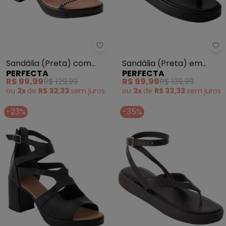
Perfecta - Sandália (Preta) co
Pe
Sandália (Preta) com
Sandália (Preta) em
PERFECTA
PERFECTA
Detalhe de Strass
Sintético
R$ 99,99
R$ 129,99
R$ 99,99
R$ 139,99
ou
3x
de
R$ 33,33
sem
juros
ou
3x
de
R$ 33,33
sem
juros
-23%
-35%