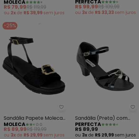
PERFECTA
MOLECA
Elástico
em Sintético
R$ 99,99
R$ 109,99
R$ 79,99
R$ 119,99
ou
3x
de
R$ 33,33
sem
juros
ou
2x
de
R$ 39,99
sem
juros
-25%
Moleca - Sandália Papete Molec
Pe
Sandália Papete Moleca
Sandália (Preta) com
MOLECA
PERFECTA
(Preta) em Sintético
Detalhe Dourado e Strass
R$ 89,99
R$ 119,99
R$ 89,99
ou
3x
de
R$ 29,99
sem
juros
ou
3x
de
R$ 29,99
sem
juros