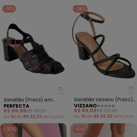
-16%
-28%
Vi
Perfecta - Sandália (Preta) em 
Sandália Vizzano (Preto)
Sandália (Preta) em
VIZZANO
PERFECTA
em Sintético
Material Sintético
R$ 99,99
R$ 139,99
R$ 99,99
R$ 119,99
ou
3x
de
R$ 33,33
sem
juros
ou
3x
de
R$ 33,33
sem
juros
-30%
-10%