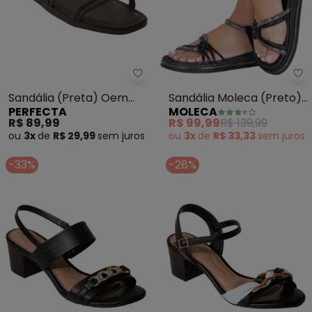
Perfecta - Sandália (Preta) Oem
Mo
Sandália (Preta) Oem
Sandália Moleca (Preto)
PERFECTA
MOLECA
Sintético
em Sintético
R$ 89,99
R$ 99,99
R$ 139,99
ou
3x
de
R$ 29,99
sem
juros
ou
3x
de
R$ 33,33
sem
juros
-33%
-28%