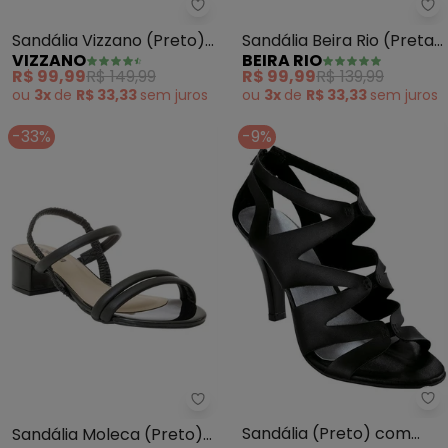
Vizzano - Sandália Vizzano (Pre
Be
Sandália Vizzano (Preto)
Sandália Beira Rio (Preta)
VIZZANO
BEIRA RIO
em Sintético
em Sintético
R$ 99,99
R$ 149,99
R$ 99,99
R$ 139,99
ou
3x
de
R$ 33,33
sem
juros
ou
3x
de
R$ 33,33
sem
juros
-33%
-9%
Pe
Moleca - Sandália Moleca (Pret
Sandália (Preto) com
Sandália Moleca (Preto)