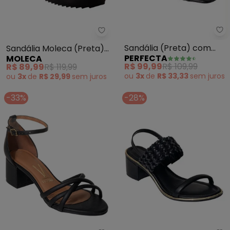
Pe
Moleca - Sandália Moleca (Pret
Sandália (Preta) com
Sandália Moleca (Preta)
PERFECTA
MOLECA
Salto Quadrado
em Sintético
R$ 99,99
R$ 109,99
R$ 89,99
R$ 119,99
ou
3x
de
R$ 33,33
sem
juros
ou
3x
de
R$ 29,99
sem
juros
-33%
-28%