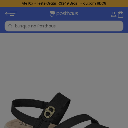
Até 10x + Frete Grátis R$249 Brasil - cupom 8DO8