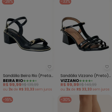
-28%
-33%
Beira Rio - Sandália Beira Rio (P
Vi
Sandália Beira Rio (Preta)
Sandália Vizzano (Preto)
BEIRA RIO
VIZZANO
em Sintético
em Verniz
R$ 99,99
R$ 139,99
R$ 99,99
R$ 149,99
ou
3x
de
R$ 33,33
sem
juros
ou
3x
de
R$ 33,33
sem
juros
-16%
-30%