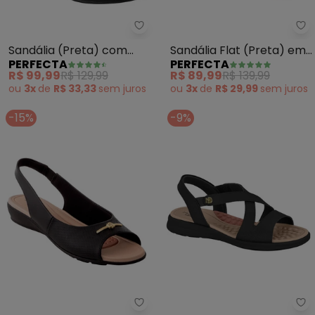
Perfecta - Sandália (Preta) c
Pe
Sandália (Preta) com
Sandália Flat (Preta) em
PERFECTA
PERFECTA
Fechamento em Zíper
Sintético
R$ 99,99
R$ 129,99
R$ 89,99
R$ 139,99
ou
3x
de
R$ 33,33
sem
juros
ou
3x
de
R$ 29,99
sem
juros
-15%
-9%
Modare - Sandália Modare (Pret
Mo