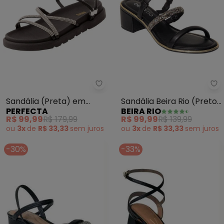
Perfecta - Sandália (Preta) em 
Be
Sandália (Preta) em
Sandália Beira Rio (Preto)
PERFECTA
BEIRA RIO
Sintético
em Sintético
R$ 99,99
R$ 179,99
R$ 99,99
R$ 139,99
ou
3x
de
R$ 33,33
sem
juros
ou
3x
de
R$ 33,33
sem
juros
-30%
-33%