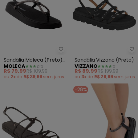
Moleca - Sandália Moleca (Pret
Vi
Sandália Moleca (Preto)
Sandália Vizzano (Preto)
MOLECA
VIZZANO
em Sintético
R$ 79,99
R$ 109,99
R$ 89,99
R$ 199,99
ou
2x
de
R$ 39,99
sem
juros
ou
3x
de
R$ 29,99
sem
juros
-28%