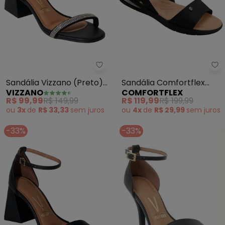
Vizzano - Sandália Vizzano (Pre
Co
Sandália Vizzano (Preto)
Sandália Comfortflex
VIZZANO
COMFORTFLEX
em Sintético
(Preta)
R$ 99,99
R$ 149,99
R$ 119,99
R$ 199,99
ou
3x
de
R$ 33,33
sem
juros
ou
4x
de
R$ 29,99
sem
juros
-33%
-33%