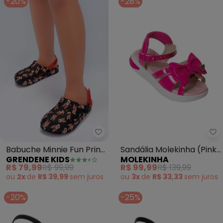
-20%
-28%
Grendene Kids - Babuche Minnie
Mo
Babuche Minnie Fun Print
Sandália Molekinha (Pink)
GRENDENE KIDS
MOLEKINHA
(Preto)
em Verniz
R$ 79,99
R$ 99,99
R$ 99,99
R$ 139,99
ou
2x
de
R$ 39,99
sem
juros
ou
3x
de
R$ 33,33
sem
juros
-20%
-25%