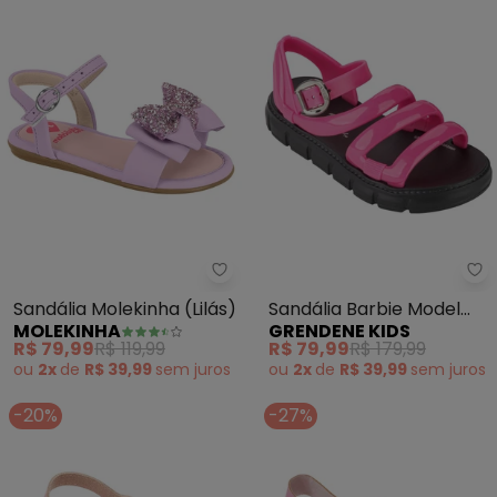
Molekinha - Sandália Molekinha (
Gr
Sandália Molekinha (Lilás)
Sandália Barbie Model
MOLEKINHA
GRENDENE KIDS
Glam (Pink)
R$ 79,99
R$ 119,99
R$ 79,99
R$ 179,99
ou
2x
de
R$ 39,99
sem
juros
ou
2x
de
R$ 39,99
sem
juros
-20%
-27%