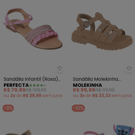
Perfecta - Sandália Infantil (R
Mo
Sandália Infantil (Rosa)
Sandália Molekinha
PERFECTA
MOLEKINHA
com Detalhe de Strass
(Nude) com Adereço no
R$ 79,99
R$ 109,99
R$ 99,99
R$ 119,99
Cabedal
ou
2x
de
R$ 39,99
sem
juros
ou
3x
de
R$ 33,33
sem
juros
-9%
-10%