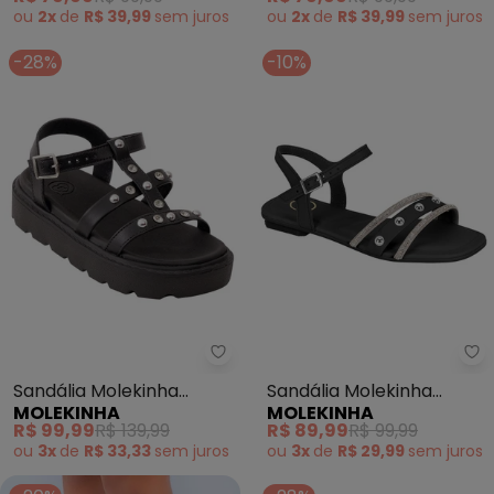
ou
2x
de
R$ 39,99
sem
juros
ou
2x
de
R$ 39,99
sem
juros
-28%
-10%
Molekinha - Sandália Molekinha 
Mo
Sandália Molekinha
Sandália Molekinha
MOLEKINHA
MOLEKINHA
(Preta) em Sintético
(Preto)
R$ 99,99
R$ 139,99
R$ 89,99
R$ 99,99
ou
3x
de
R$ 33,33
sem
juros
ou
3x
de
R$ 29,99
sem
juros