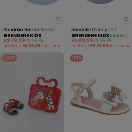
Grendene Kids - Sandália Barbie
Gr
Sandália Barbie Model
Sandália Disney Led
GRENDENE KIDS
GRENDENE KIDS
Glitter (Azul)
Stitch (Lilás)
R$ 79,99
R$ 99,99
R$ 89,99
R$ 99,99
ou
2x
de
R$ 39,99
sem
juros
ou
3x
de
R$ 29,99
sem
juros
-55%
-16%