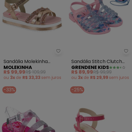
Molekinha - Sandália Molekinha 
Gr
Sandália Molekinha
Sandália Stitch Clutch
MOLEKINHA
GRENDENE KIDS
(Rosa) em Sintético
Bag(Rosa)
R$ 99,99
R$ 109,99
R$ 89,99
R$ 99,99
Metalilizad
ou
3x
de
R$ 33,33
sem
juros
ou
3x
de
R$ 29,99
sem
juros
-33%
-25%