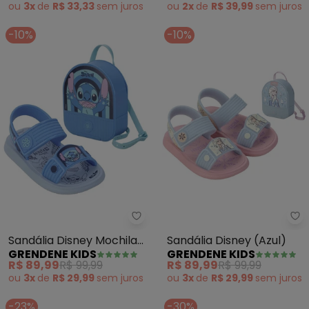
ou
3x
de
R$ 33,33
sem
juros
ou
2x
de
R$ 39,99
sem
juros
-10%
-10%
Grendene Kids - Sandália Disney
Gr
Sandália Disney Mochila
Sandália Disney (Azul)
GRENDENE KIDS
GRENDENE KIDS
Stitch (Azul)
R$ 89,99
R$ 99,99
R$ 89,99
R$ 99,99
ou
3x
de
R$ 29,99
sem
juros
ou
3x
de
R$ 29,99
sem
juros
-23%
-30%