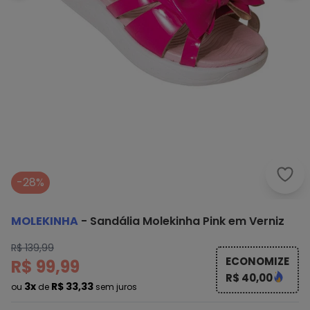
Mole
-28%
MOLEKINHA
-
Sandália Molekinha Pink em Verniz
R$ 139,99
ECONOMIZE
R$ 99,99
R$ 40,00
3x
R$ 33,33
ou
de
sem juros