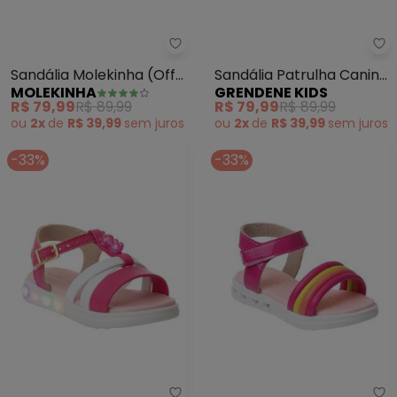
Molekinha - Sandália Molekinha
Gr
Sandália Molekinha (Off
Sandália Patrulha Canina
MOLEKINHA
GRENDENE KIDS
Withe)
(Rosa)
R$ 79,99
R$ 89,99
R$ 79,99
R$ 89,99
ou
2x
de
R$ 39,99
sem
juros
ou
2x
de
R$ 39,99
sem
juros
-33%
-33%