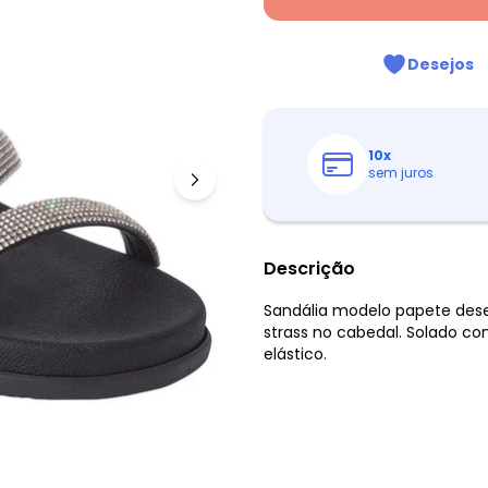
Desejos
10
x
sem juros
Descrição
Sandália modelo papete desen
strass no cabedal. Solado c
elástico.