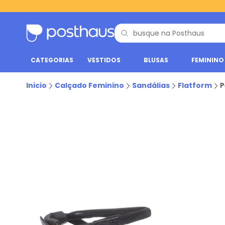
CATEGORIAS
VESTIDOS
BLUSAS
FEMININO
Inicio
Calçado Feminino
Sandálias
Flatform
P