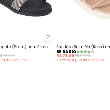
Telefone
Ao enviar o cadastro, você
Privacidade
dália Papete Beira Rio (Preto) em Sintético
Perfecta - Sandália Papete (Pr
Papete (Preta) com Strass
Sandália Beira Rio (Rosa) e
A
BEIRA RIO
$ 179,99
R$ 79,99
R$ 99,99
 33,33
sem
juros
ou
2x
de
R$ 39,99
sem
juros