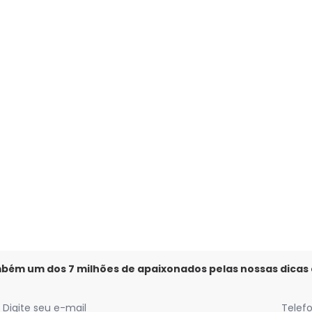
ália Flat (Off White) com Detalhe de Strass
mbém um dos 7 milhões de apaixonados pelas nossas dicas
Digite seu e-mail
Telef