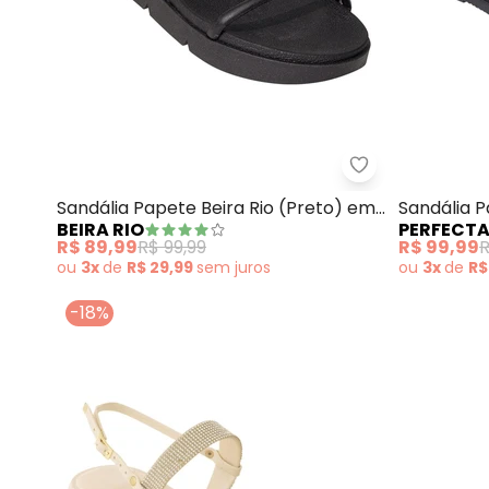
Beira Rio - San
Sandália Papete Beira Rio (Preto) em
Sandália 
BEIRA RIO
PERFECT
Sintético
R$ 89,99
R$ 99,99
R$ 99,99
R
ou
3x
de
R$ 29,99
sem
juros
ou
3x
de
R$
-18%