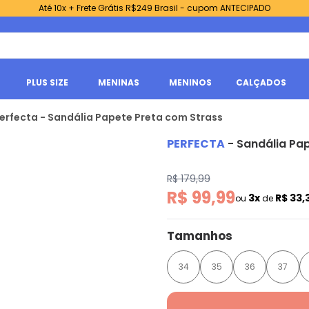
Até 10x + Frete Grátis R$249 Brasil - cupom ANTECIPADO
PLUS SIZE
MENINAS
MENINOS
CALÇADOS
erfecta - Sandália Papete Preta com Strass
PERFECTA
-
Sandália Pa
R$ 179,99
R$ 99,99
3x
R$ 33,
ou
de
Tamanhos
34
35
36
37