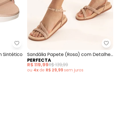
 concorda com a nossa
Política de
eta) com Strass
Beira Rio - Sandália Beira Rio (Rosa) em Sintético
Perfecta 
m Sintético
Sandália Papete (Rosa) com Detalhe
PERFECTA
de Strass
R$ 119,99
R$ 139,99
ou
4x
de
R$ 29,99
sem
juros