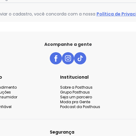
viar o cadastro, você concorda com a nossa
Política de Priva
Acompanhe a gente
o
Institucional
endimento
Sobre a Posthaus
luções
Grupo Posthaus
nsumidor
Seja um parceiro
Moda pra Gente
fiável
Podcast da Posthaus
Segurança