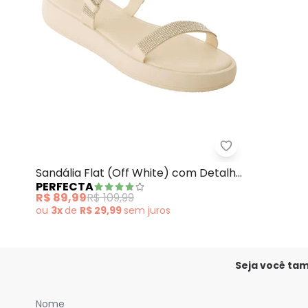
Perfecta - Sand
Sandália Flat (Off White) com Detalhe
PERFECTA
de Strass
R$ 89,99
R$ 109,99
ou
3x
de
R$ 29,99
sem
juros
Seja você ta
Nome