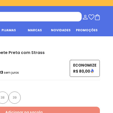
PIJAMAS
MARCAS
NOVIDADES
PROMOÇÕES
pete Preta com Strass
ECONOMIZE
R$ 80,00
33
sem juros
38
39
Adicionar na sacola