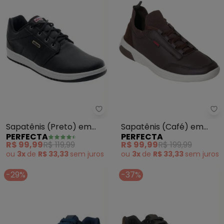
Perfecta - Sapatênis (Preto) em
Pe
Sapatênis (Preto) em
Sapatênis (Café) em
PERFECTA
PERFECTA
Sintético
Sintético
R$ 99,99
R$ 119,99
R$ 99,99
R$ 199,99
ou
3x
de
R$ 33,33
sem
juros
ou
3x
de
R$ 33,33
sem
juros
-29%
-37%