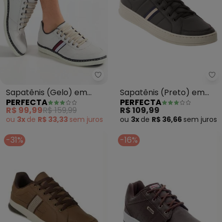
Perfecta - Sapatênis (Gelo) em 
Pe
Sapatênis (Gelo) em
Sapatênis (Preto) em
PERFECTA
PERFECTA
Sintético
Sintético
R$ 99,99
R$ 159,99
R$ 109,99
ou
3x
de
R$ 33,33
sem
juros
ou
3x
de
R$ 36,66
sem
juros
-31%
-16%