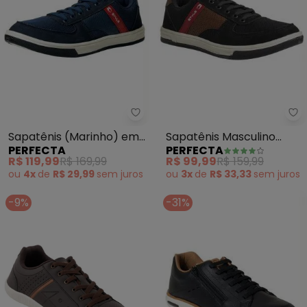
Perfecta - Sapatênis (Marinho)
Pe
Sapatênis (Marinho) em
Sapatênis Masculino
PERFECTA
PERFECTA
Sintético e Tecido
(Preto) em Camurça
R$ 119,99
R$ 169,99
R$ 99,99
R$ 159,99
Sintética
ou
4x
de
R$ 29,99
sem
juros
ou
3x
de
R$ 33,33
sem
juros
-9%
-31%