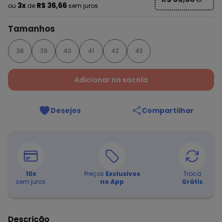
3x
R$ 36,66
ou
de
sem juros
Tamanhos
38
39
40
41
42
43
Adicionar na sacola
Desejos
Compartilhar
10
x
Preços
Exclusivos
Troca
sem juros
no App
Grátis
Descrição