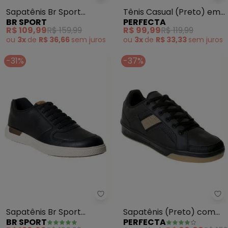
Sapatênis Br Sport
Tênis Casual (Preto) em
BR SPORT
PERFECTA
(Marinho) em Sisntético
Sintético
R$ 109,99
R$ 159,99
R$ 99,99
R$ 119,99
ou
3x
de
R$ 36,66
sem
juros
ou
3x
de
R$ 33,33
sem
juros
-31%
-37%
Br Sport - Sapatênis Br Sport (
Pe
Sapatênis Br Sport
Sapatênis (Preto) com
BR SPORT
PERFECTA
(Preto) em Sisntético
Faixa Lateral em Tecido