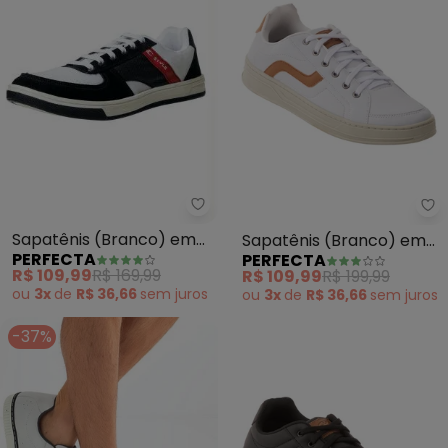
Perfecta - Sapatênis (Branco) 
Pe
Sapatênis (Branco) em
Sapatênis (Branco) em
PERFECTA
PERFECTA
Tecido e Sintético
Sintético
R$ 109,99
R$ 169,99
R$ 109,99
R$ 199,99
ou
3x
de
R$ 36,66
sem
juros
ou
3x
de
R$ 36,66
sem
juros
-37%