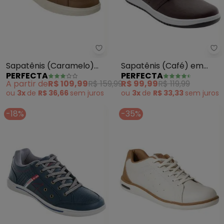
Perfecta - Sapatênis (Caramelo
Pe
Sapatênis (Caramelo)
Sapatênis (Café) em
PERFECTA
PERFECTA
em Sintético
Sintético
A partir de
R$ 109,99
R$ 159,99
R$ 99,99
R$ 119,99
ou
3x
de
R$ 36,66
sem
juros
ou
3x
de
R$ 33,33
sem
juros
-18%
-35%