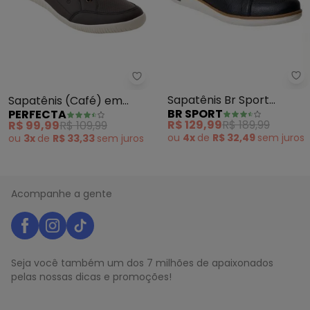
Br
Perfecta - Sapatênis (Café) em
Sapatênis Br Sport
Sapatênis (Café) em
BR SPORT
PERFECTA
(Preto) em Sintético
Sintético
R$ 129,99
R$ 189,99
R$ 99,99
R$ 109,99
ou
4x
de
R$ 32,49
sem
juros
ou
3x
de
R$ 33,33
sem
juros
Acompanhe a gente
Seja você também um dos 7 milhões de apaixonados
pelas nossas dicas e promoções!