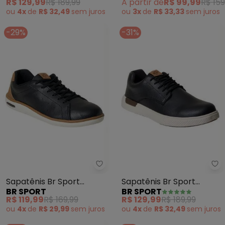
R$ 129,99
R$ 189,99
A partir de
R$ 99,99
R$ 159
ou
4x
de
R$ 32,49
sem
juros
ou
3x
de
R$ 33,33
sem
juros
-29%
-31%
Br Sport - Sapatênis Br Sport (
Br
Sapatênis Br Sport
Sapatênis Br Sport
BR SPORT
BR SPORT
(Preta) em Sintético
(Preto) em Sintético
R$ 119,99
R$ 169,99
R$ 129,99
R$ 189,99
ou
4x
de
R$ 29,99
sem
juros
ou
4x
de
R$ 32,49
sem
juros