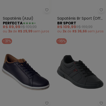
Perfecta - Sapatênis (Azul)
Br
Sapatênis (Azul)
Sapatênis Br Sport (Off
PERFECTA
BR SPORT
White) em Sisntético
R$ 89,99
R$ 109,99
R$ 109,99
R$ 169,99
ou
3x
de
R$ 29,99
sem
juros
ou
3x
de
R$ 36,66
sem
juros
-31%
-16%
Br Sport - Sapatênis Br Sport (
Pe