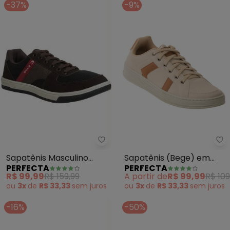
-37%
-9%
Perfecta - Sapatênis Masculino
Pe
Sapatênis Masculino
Sapatênis (Bege) em
PERFECTA
PERFECTA
(Café) em Camurça
Sintético
R$ 99,99
R$ 159,99
A partir de
R$ 99,99
R$ 109
Sintética
ou
3x
de
R$ 33,33
sem
juros
ou
3x
de
R$ 33,33
sem
juros
-16%
-50%