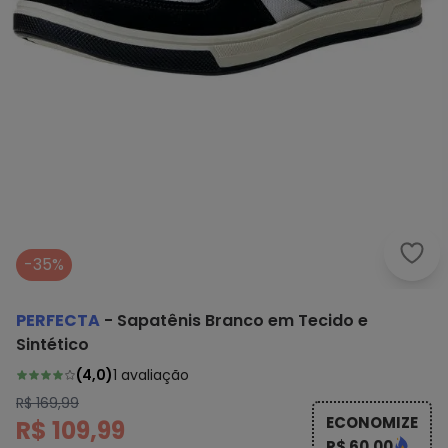
Perf
-35%
PERFECTA
-
Sapatênis Branco em Tecido e
Sintético
(
4,0
)
1
avaliação
R$ 169,99
ECONOMIZE
R$ 109,99
R$ 60,00