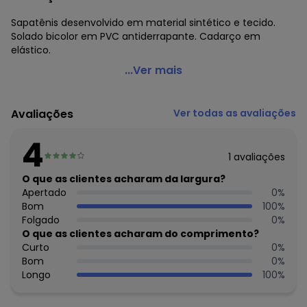
Sapatênis desenvolvido em material sintético e tecido.
Solado bicolor em PVC antiderrapante. Cadarço em
elástico.
Perfecta - Sapatênis Branco em Tecido e Sintético
...Ver mais
Código do produto: 3700457
Observação: Cadarço em elástico
Avaliações
Ver todas as avaliações
Material: Sintético
Composição: Sintético e nylon
4
1
avaliações
O que as clientes acharam da largura?
Apertado
0
%
Bom
100
%
Folgado
0
%
O que as clientes acharam do comprimento?
Curto
0
%
Bom
0
%
Longo
100
%