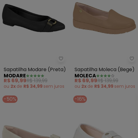
Modare - Sapatilha Modare (Pr
Mo
Sapatilha Modare (Preta)
Sapatilha Moleca (Bege)
MODARE
MOLECA
R$ 69,99
R$ 139,99
R$ 69,99
R$ 139,99
ou
2x
de
R$ 34,99
sem
juros
ou
2x
de
R$ 34,99
sem
juros
-50%
-16%