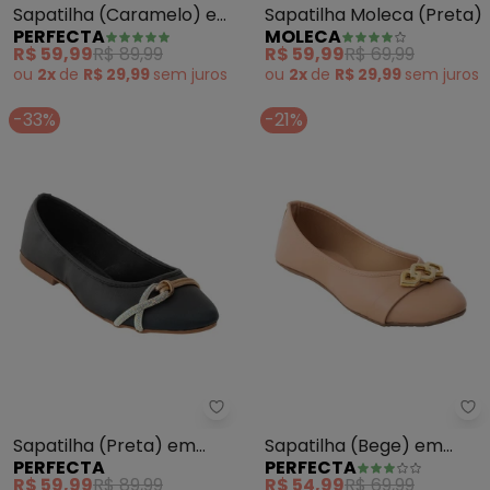
Sapatilha (Caramelo) em
Sapatilha Moleca (Preta)
PERFECTA
MOLECA
Nobuck
R$ 59,99
R$ 89,99
R$ 59,99
R$ 69,99
ou
2x
de
R$ 29,99
sem
juros
ou
2x
de
R$ 29,99
sem
juros
-33%
-21%
Perfecta - Sapatilha (Preta) em
Pe
Sapatilha (Preta) em
Sapatilha (Bege) em
PERFECTA
PERFECTA
Sintético
Sintético
R$ 59,99
R$ 89,99
R$ 54,99
R$ 69,99