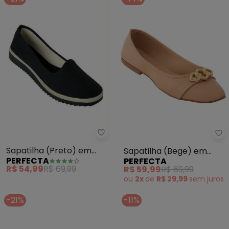
Perfecta - Sapatilha (Preto) em
Pe
Sapatilha (Preto) em
Sapatilha (Bege) em
PERFECTA
PERFECTA
Sintético
Sintético
R$ 54,99
R$ 69,99
R$ 59,99
R$ 69,99
ou
2x
de
R$ 29,99
sem
juros
-21%
-11%