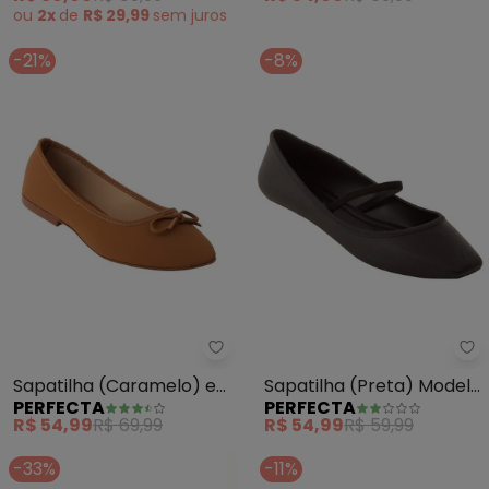
ou
2x
de
R$ 29,99
sem
juros
-21%
-8%
Perfecta - Sapatilha (Caramelo
Pe
Sapatilha (Caramelo) em
Sapatilha (Preta) Modelo
PERFECTA
PERFECTA
Sintético
Bailarina
R$ 54,99
R$ 69,99
R$ 54,99
R$ 59,99
-33%
-11%