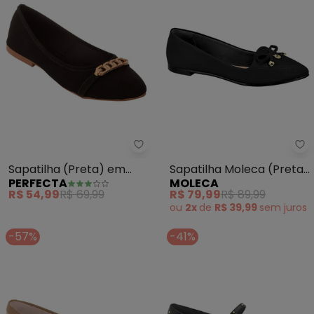
Perfecta - Sapatilha (Preta) e
Mo
Sapatilha (Preta) em
Sapatilha Moleca (Preta)
PERFECTA
MOLECA
Nobuck
com Palmilha Confort
R$ 54,99
R$ 69,99
R$ 79,99
R$ 89,99
ou
2x
de
R$ 39,99
sem
juros
-57%
-41%