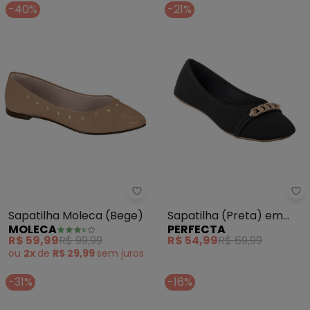
-40%
-21%
Moleca - Sapatilha Moleca (Be
Pe
Sapatilha Moleca (Bege)
Sapatilha (Preta) em
MOLECA
PERFECTA
Nobuck
R$ 59,99
R$ 99,99
R$ 54,99
R$ 69,99
ou
2x
de
R$ 29,99
sem
juros
-31%
-16%