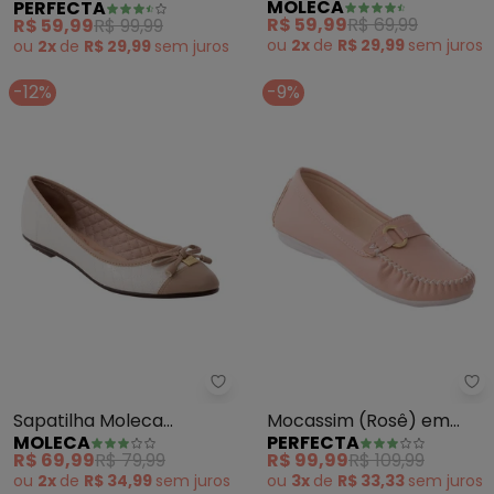
MOLECA
PERFECTA
em Tecido
R$ 59,99
R$ 69,99
R$ 59,99
R$ 99,99
ou
2x
de
R$ 29,99
sem
juros
ou
2x
de
R$ 29,99
sem
juros
-12%
-9%
Moleca - Sapatilha Moleca (Br
Pe
Sapatilha Moleca
Mocassim (Rosê) em
MOLECA
PERFECTA
(Branco) em Verniz
Tecido
R$ 69,99
R$ 79,99
R$ 99,99
R$ 109,99
ou
2x
de
R$ 34,99
sem
juros
ou
3x
de
R$ 33,33
sem
juros