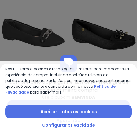
Nós utilizamos cookies e tecnologias similares para melhorar sua
experiência de compra, incluindo conteúdo relevante e
Moleca - Sapatilha Moleca (Pre
Mo
publicidade personalizada. Ao continuar navegando, entendemos
Compre pelo app e ganhe
12% OFF + frete grátis
Sapatilha Moleca (Preta)
Sapatilha Modare (Preta)
que você está ciente e concorda com a nossa
Política de
MOLECA
MODARE
na sua primeira compra
com Detalhe de Laço
Privacidade
para saber mais.
R$ 69,99
R$ 139,99
R$ 89,99
R$ 99,99
Use o cupom
BEMVINDA
ou
2x
de
R$ 34,99
sem
juros
ou
3x
de
R$ 29,99
sem
juros
Baixar app Posthaus
Aceitar todos os cookies
-21%
-14%
Agora não
Configurar privacidade