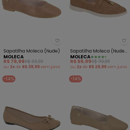
Moleca - Sapatilha Moleca (Nu
Mo
Sapatilha Moleca (Nude)
Sapatilha Moleca (Nude)
MOLECA
MOLECA
em Sintético
R$ 79,99
R$ 89,99
R$ 59,99
R$ 119,99
ou
2x
de
R$ 39,99
sem
juros
ou
2x
de
R$ 29,99
sem
juros
-14%
-14%