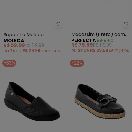
Pe
Moleca - Sapatilha Moleca (Ve
Mocassim (Preto) com
Sapatilha Moleca
PERFECTA
MOLECA
Detalhe de Perfuros
(Vermelho)
R$ 79,99
R$ 119,99
R$ 59,99
R$ 119,99
ou
2x
de
R$ 39,99
sem
juros
ou
2x
de
R$ 29,99
sem
juros
-33%
-22%