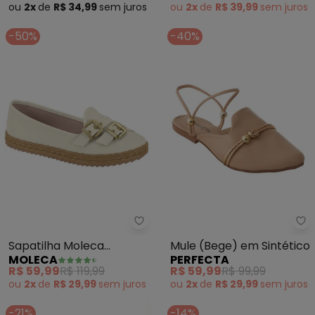
ou
2x
de
R$ 34,99
sem
juros
ou
2x
de
R$ 39,99
sem
juros
-50%
-40%
Moleca - Sapatilha Moleca (Br
Pe
Sapatilha Moleca
Mule (Bege) em Sintético
MOLECA
PERFECTA
(Branca)
R$ 59,99
R$ 119,99
R$ 59,99
R$ 99,99
ou
2x
de
R$ 29,99
sem
juros
ou
2x
de
R$ 29,99
sem
juros
-21%
-14%