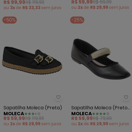
R$ 59,99
R$ 69,99
R$ 99,99
R$ 119,99
ou
2x
de
R$ 29,99
sem
juros
ou
3x
de
R$ 33,33
sem
juros
-50%
-25%
Moleca - Sapatilha Moleca (Pre
Mo
Sapatilha Moleca (Preta)
Sapatilha Moleca (Preto)
MOLECA
MOLECA
em Sintético Verniz
R$ 59,99
R$ 119,99
R$ 59,99
R$ 79,99
ou
2x
de
R$ 29,99
sem
juros
ou
2x
de
R$ 29,99
sem
juros