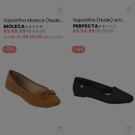
Pe
Moleca - Sapatilha Moleca (Nu
Sapatilha (Nude) em
Sapatilha Moleca (Nude)
PERFECTA
MOLECA
Sintético
com Detalhe de Laço
R$ 54,99
R$ 99,99
R$ 59,99
R$ 69,99
ou
2x
de
R$ 29,99
sem
juros
-33%
-14%
Perfecta - Sapatilha (Caramel
Mo