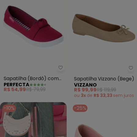
Perfecta - Sapatilha (Bordô) 
Vi
Sapatilha (Bordô) com
Sapatilha Vizzano (Bege)
PERFECTA
VIZZANO
Detalhe em Tecido
R$ 54,99
R$ 79,99
R$ 99,99
R$ 119,99
ou
3x
de
R$ 33,33
sem
juros
-10%
-25%