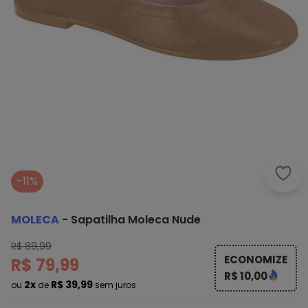
Mole
-11%
MOLECA
-
Sapatilha Moleca Nude
R$ 89,99
ECONOMIZE
R$ 79,99
R$ 10,00
2x
R$ 39,99
ou
de
sem juros