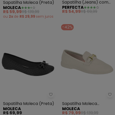
Sapatilha (Jeans) com
Sapatilha Moleca (Preta)
PERFECTA
MOLECA
Detalhe no Salto
R$ 54,99
R$ 69,99
R$ 59,99
R$ 139,99
ou
2x
de
R$ 29,99
sem
juros
-42%
Moleca - Sapatilha Moleca (Pre
Mo
Sapatilha Moleca (Preta)
Sapatilha Moleca
MOLECA
MOLECA
(Branco)
R$ 69,99
R$ 79,99
R$ 139,99