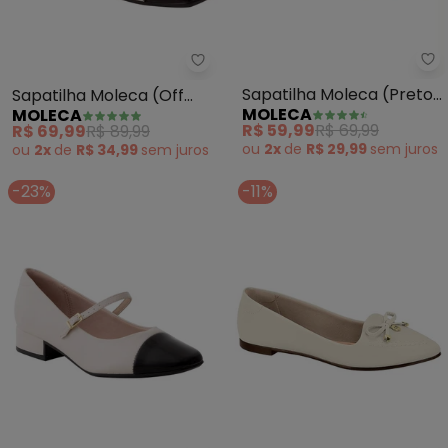
Mo
Moleca - Sapatilha Moleca (Off
Sapatilha Moleca (Preto)
Sapatilha Moleca (Off
MOLECA
MOLECA
com Micro Furos
White) em Sintético
R$ 59,99
R$ 69,99
R$ 69,99
R$ 89,99
ou
2x
de
R$ 29,99
sem
juros
ou
2x
de
R$ 34,99
sem
juros
-23%
-11%