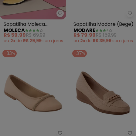
Moleca - Sapatilha Moleca (Mo
Mo
Sapatilha Moleca
Sapatilha Modare (Bege)
MOLECA
MODARE
(Mostarda)
R$ 59,99
R$ 69,99
R$ 79,99
R$ 159,99
ou
2x
de
R$ 29,99
sem
juros
ou
2x
de
R$ 39,99
sem
juros
-33%
-37%