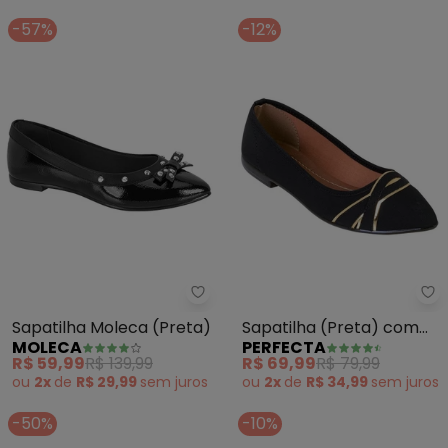
-57%
-12%
Moleca - Sapatilha Moleca (Pre
Pe
Sapatilha Moleca (Preta)
Sapatilha (Preta) com
MOLECA
PERFECTA
Detalhes Dourados
R$ 59,99
R$ 139,99
R$ 69,99
R$ 79,99
ou
2x
de
R$ 29,99
sem
juros
ou
2x
de
R$ 34,99
sem
juros
-50%
-10%