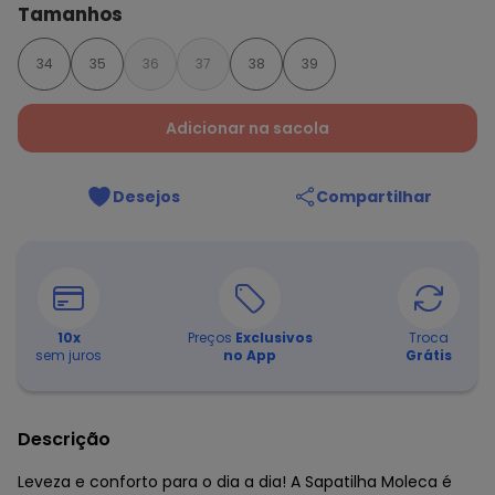
Tamanhos
34
35
36
37
38
39
Adicionar na sacola
Desejos
Compartilhar
10
x
Preços
Exclusivos
Troca
sem juros
no App
Grátis
Descrição
Leveza e conforto para o dia a dia! A Sapatilha Moleca é