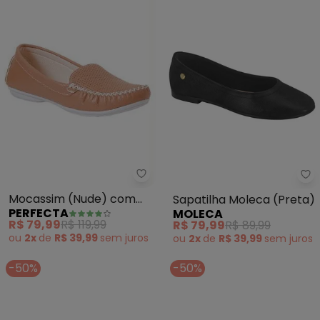
Perfecta - Mocassim (Nude) co
Mo
Mocassim (Nude) com
Sapatilha Moleca (Preta)
PERFECTA
MOLECA
Detalhe de Perfuros no
R$ 79,99
R$ 119,99
R$ 79,99
R$ 89,99
Cabedal
ou
2x
de
R$ 39,99
sem
juros
ou
2x
de
R$ 39,99
sem
juros
-50%
-50%