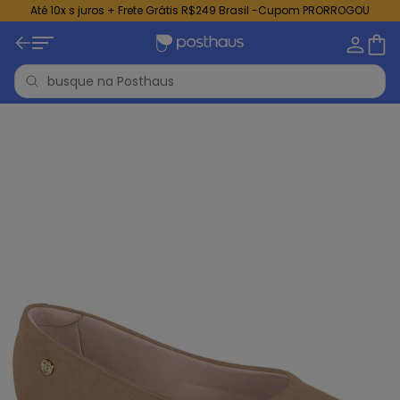
Até 10x s juros + Frete Grátis R$249 Brasil -Cupom PRORROGOU