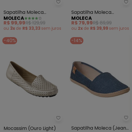
Moleca - Sapatilha Moleca (Bra
Mo
Sapatilha Moleca
Sapatilha Moleca
MOLECA
MOLECA
(Branco) em Sintético
(Branco Off) com
R$ 99,99
R$ 129,99
R$ 79,99
R$ 89,99
Palmilha Confort
ou
3x
de
R$ 33,33
sem
juros
ou
2x
de
R$ 39,99
sem
juros
-40%
-14%
Mo
Perfecta - Mocassim (Ouro Ligh
Sapatilha Moleca (Jeans)
Mocassim (Ouro Light)