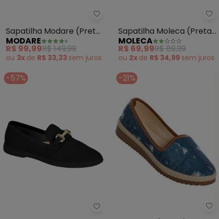
Modare - Sapatilha Modare (Pre
Mo
Sapatilha Modare (Preto)
Sapatilha Moleca (Preta)
MODARE
MOLECA
em Sintético
em Tecido
R$ 99,99
R$ 149,99
R$ 69,99
R$ 89,99
ou
3x
de
R$ 33,33
sem
juros
ou
2x
de
R$ 34,99
sem
juros
-57%
-21%
Pe
Moleca - Sapatilha Moleca (Pre