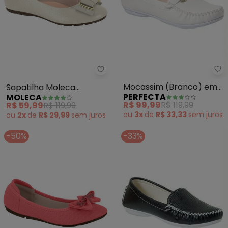
Pe
Moleca - Sapatilha Moleca (Br
Mocassim (Branco) em
Sapatilha Moleca
PERFECTA
MOLECA
Sintético
(Branco)
R$ 99,99
R$ 119,99
R$ 59,99
R$ 119,99
ou
3x
de
R$ 33,33
sem
juros
ou
2x
de
R$ 29,99
sem
juros
-50%
-33%