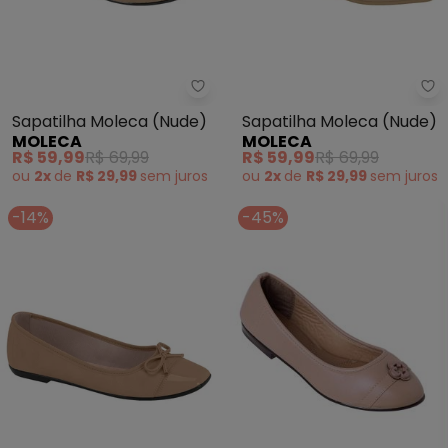
Moleca - Sapatilha Moleca (Nu
Mo
Sapatilha Moleca (Nude)
Sapatilha Moleca (Nude)
MOLECA
MOLECA
R$ 59,99
R$ 69,99
R$ 59,99
R$ 69,99
ou
2x
de
R$ 29,99
sem
juros
ou
2x
de
R$ 29,99
sem
juros
-14%
-45%