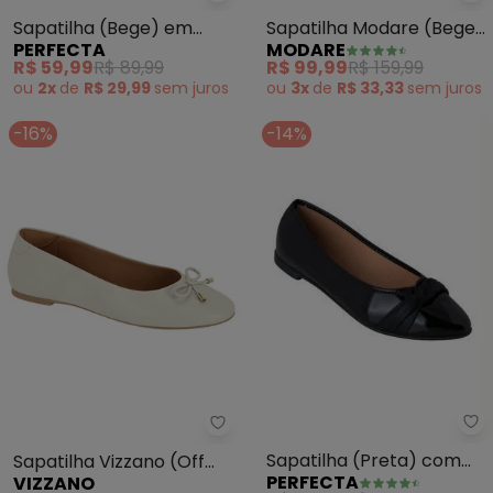
Perfecta - Sapatilha (Bege) em 
Mo
Sapatilha (Bege) em
Sapatilha Modare (Bege)
PERFECTA
MODARE
Sintético
em Sintético
R$ 59,99
R$ 89,99
R$ 99,99
R$ 159,99
ou
2x
de
R$ 29,99
sem
juros
ou
3x
de
R$ 33,33
sem
juros
-16%
-14%
Pe
Vizzano - Sapatilha Vizzano (Of
Sapatilha (Preta) com
Sapatilha Vizzano (Off
PERFECTA
VIZZANO
Detalhe no Cabedal
White)