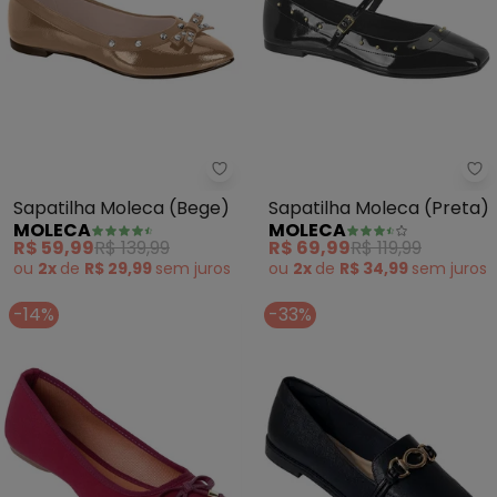
Moleca - Sapatilha Moleca (Be
Mo
Sapatilha Moleca (Bege)
Sapatilha Moleca (Preta)
MOLECA
MOLECA
R$ 59,99
R$ 139,99
R$ 69,99
R$ 119,99
ou
2x
de
R$ 29,99
sem
juros
ou
2x
de
R$ 34,99
sem
juros
-14%
-33%