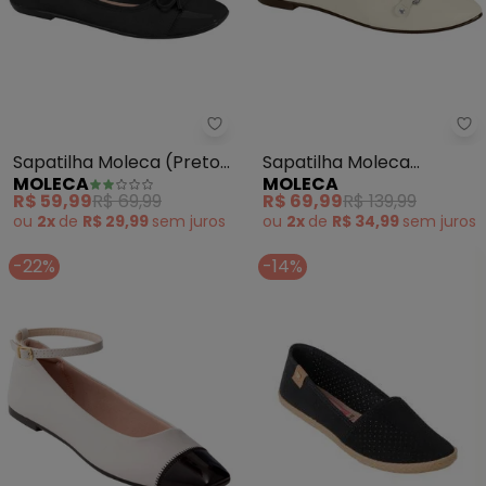
Moleca - Sapatilha Moleca (Pr
Mo
Sapatilha Moleca (Preto)
Sapatilha Moleca
MOLECA
MOLECA
com Detalhe de Laço
(Branca)
R$ 59,99
R$ 69,99
R$ 69,99
R$ 139,99
ou
2x
de
R$ 29,99
sem
juros
ou
2x
de
R$ 34,99
sem
juros
-22%
-14%