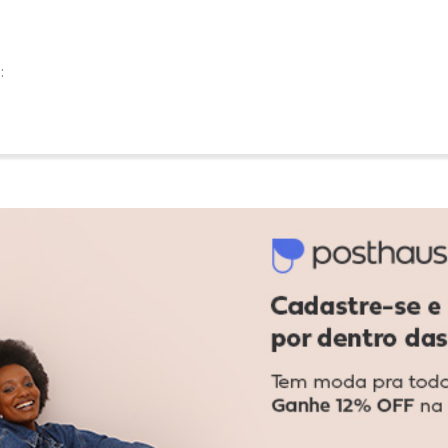
:
:
mais, amei!
Ver todas as avaliações