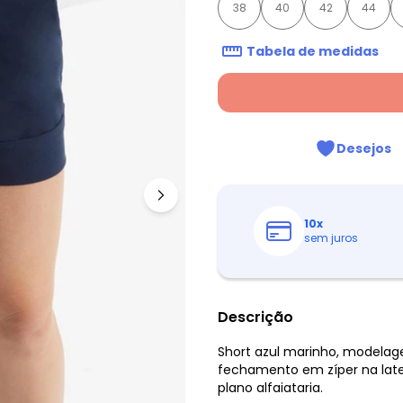
38
40
42
44
Tabela de medidas
Desejos
10
x
sem juros
Descrição
Short azul marinho, modelagem
fechamento em zíper na later
plano alfaiataria.