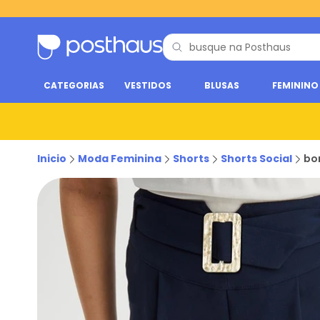
CATEGORIAS
VESTIDOS
BLUSAS
FEMININO
Inicio
Moda Feminina
Shorts
Shorts Social
bon