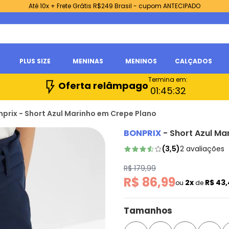
Até 10x + Frete Grátis R$249 Brasil - cupom ANTECIPADO
PLUS SIZE
MENINAS
MENINOS
CALÇADOS
Termina em:
Oferta relâmpago
01:
45:
31
prix - Short Azul Marinho em Crepe Plano
BONPRIX
-
Short Azul Ma
(
3,5
)
2
avaliações
R$ 179,99
R$ 86,99
2x
R$ 43
ou
de
Tamanhos