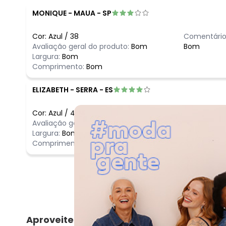
MONIQUE
-
MAUA - SP
Cor:
Azul
/
38
Comentário
Avaliação geral do produto:
Bom
Bom
Largura:
Bom
Comprimento:
Bom
ELIZABETH
-
SERRA - ES
Cor:
Azul
/
46
Comentário
Avaliação geral do produto:
Ótimo
Perfeita de
Largura:
Bom
Comprimento:
Bom
Aproveite e compre junto