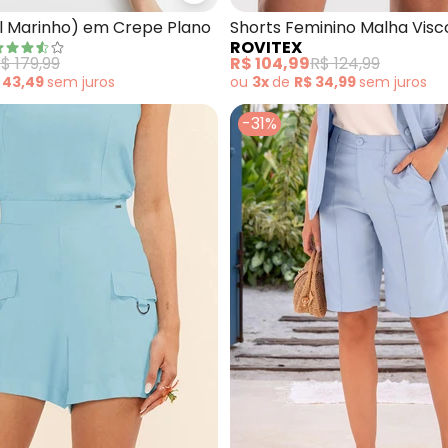
ul Marinho) em Crepe Plano
Shorts Feminino Malha Visc
ROVITEX
$ 179,99
R$ 104,99
R$ 124,99
 43,49
sem
juros
ou
3x
de
R$ 34,99
sem
juros
-31%