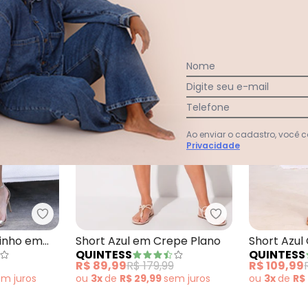
-50%
-31%
Nome
Digite seu e-mail
Telefone
Ao enviar o cadastro, você
Privacidade
l em Jeans Leve
Quintess - Jorts Listrado Marinho em Poliéster c
Quintess - Short
rinho em
Short Azul em Crepe Plano
Short Azul
QUINTESS
QUINTESS
stano
Plana Sarj
R$ 89,99
R$ 179,99
R$ 109,99
em
juros
ou
3x
de
R$ 29,99
sem
juros
ou
3x
de
R$