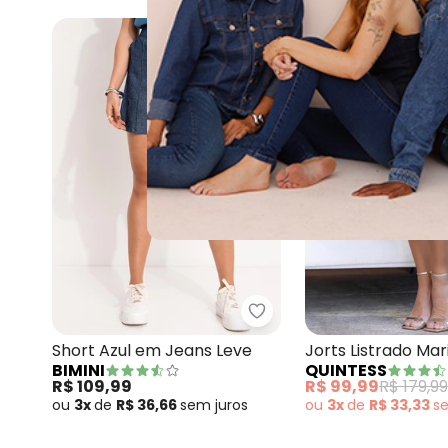
-44%
Bimini - Short Azu
Short Azul em Jeans Leve
Jorts Listrado Ma
BIMINI
QUINTESS
Poliéster com Ela
R$ 109,99
R$ 99,99
R$ 179,99
ou
3x
de
R$ 36,66
sem
juros
ou
3x
de
R$ 33,33
s