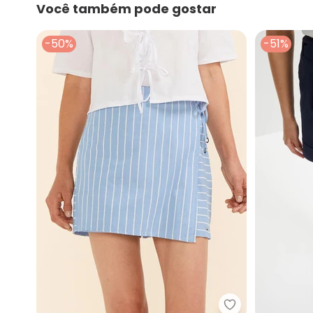
Você também pode gostar
-50%
-51%
Marialícia - Sh