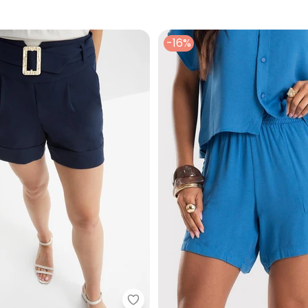
-16%
ort Saia Feminino Listrado Transpasse (Azul)
bonprix - Short (Azul Marinho)