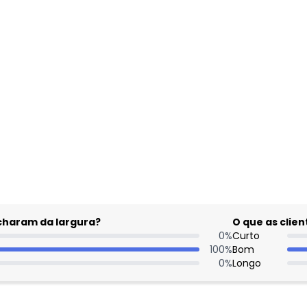
gum dia do mês, para o menor tamanho disponível.
acharam da largura?
O que as cli
0
%
Curto
100
%
Bom
0
%
Longo