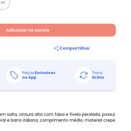
46
Adicionar na sacola
Compartilhar
Preços
Exclusivos
Troca
no App
Grátis
 solta, cintura alta com faixa e fivela perolada, possui
al e barra italiana, comprimento médio, material crepe