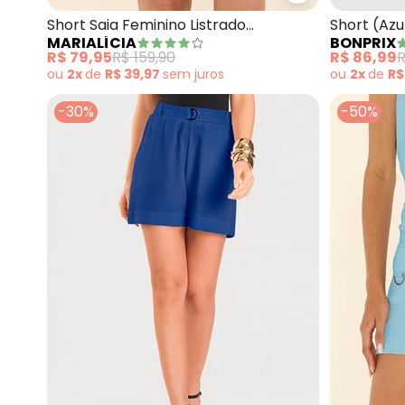
Short Saia Feminino Listrado
Short (Az
MARIALÍCIA
BONPRIX
Transpasse (Azul)
R$ 79,95
R$ 159,90
R$ 86,99
R
ou
2x
de
R$ 39,97
sem
juros
ou
2x
de
R$
-30%
-50%