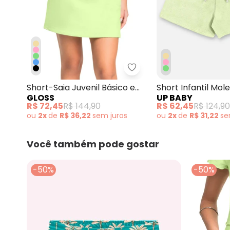
Gloss - Short-Saia Juve
Short-Saia Juvenil Básico em
Short Infantil Mol
GLOSS
UP BABY
Moletom Verde
Verde
R$ 72,45
R$ 144,90
R$ 62,45
R$ 124,90
ou
2x
de
R$ 36,22
sem
juros
ou
2x
de
R$ 31,22
s
Você também pode gostar
-50%
-50%