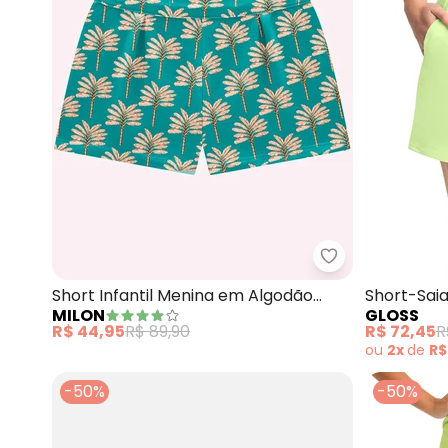
Milon - Short I
Short Infantil Menina em Algodão
Short-Saia
MILON
GLOSS
Milon (Verde)
Moletom (
R$ 44,95
R$ 89,90
R$ 72,45
R
ou
2x
de
R$
-50%
-50%