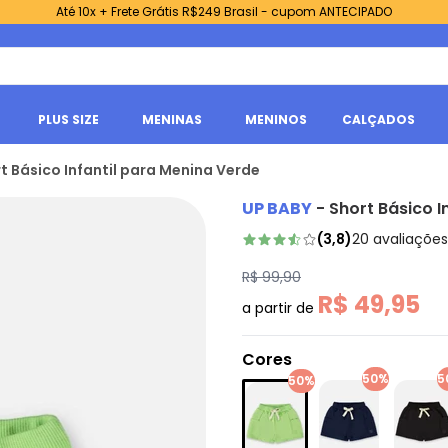
Até 10x + Frete Grátis R$249 Brasil - cupom ANTECIPADO
PLUS SIZE
MENINAS
MENINOS
CALÇADOS
t Básico Infantil para Menina Verde
UP BABY
-
Short Básico I
(
3,8
)
20
avaliações
R$ 99,90
R$ 49,95
a partir de
Cores
50%
5
50%