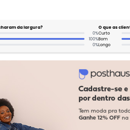
acharam da largura?
O que as cli
0
%
Curto
100
%
Bom
0
%
Longo