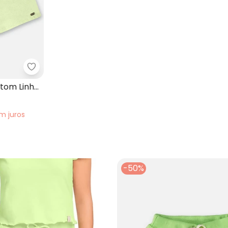
nil Básico em Moletom Verde
Up Baby - Short Infantil Moletom Linho Verde
etom Linho
em
juros
-50%