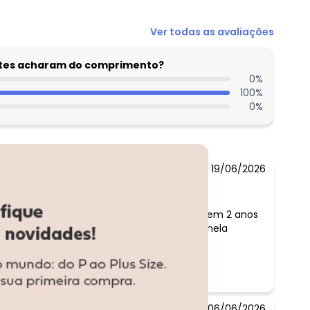
Ver todas as avaliações
entes acharam do comprimento?
0
%
100
%
0
%
19/06/2026
Comentário:
Minha filha tem 2 anos
ficou ótimo nela
06/06/2026