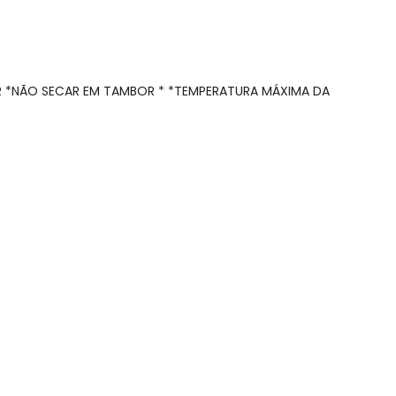
AR *NÃO SECAR EM TAMBOR * *TEMPERATURA MÁXIMA DA
N/D*
R$ 54,95
R$ 49,95
R$ 49,95
N/D*
N/D*
N/D*