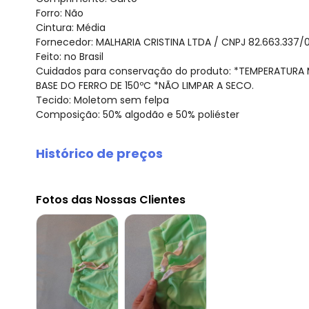
Forro: Não
Cintura: Média
Fornecedor: MALHARIA CRISTINA LTDA / CNPJ 82.663.337/
Feito: no Brasil
Cuidados para conservação do produto: *TEMPERATURA
BASE DO FERRO DE 150ºC ­*NÃO LIMPAR A SECO.
Tecido: Moletom sem felpa
Composição: 50% algodão e 50% poliéster
Histórico de preços
O preço apresentado abaixo é o menor oferecido em al
agosto/2026
Fotos das Nossas Clientes
julho/2026
junho/2026
maio/2026
abril/2026
março/2026
fevereiro/2026