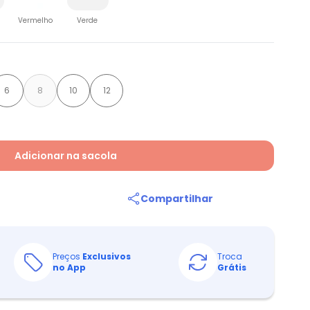
Vermelho
Verde
6
8
10
12
Adicionar na sacola
Compartilhar
Preços
Exclusivos
Troca
no App
Grátis