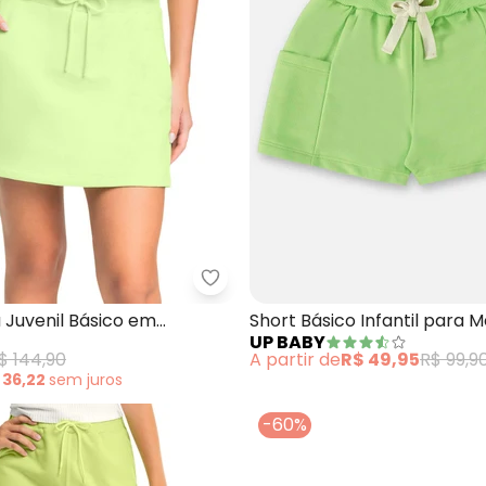
nfantil Menina em Algodão Milon (Verde)
Gloss - Short-Saia Juvenil Bás
 Juvenil Básico em
Short Básico Infantil para 
UP BABY
Verde)
(Verde)
$ 144,90
A partir de
R$ 49,95
R$ 99,9
 36,22
sem
juros
-60%