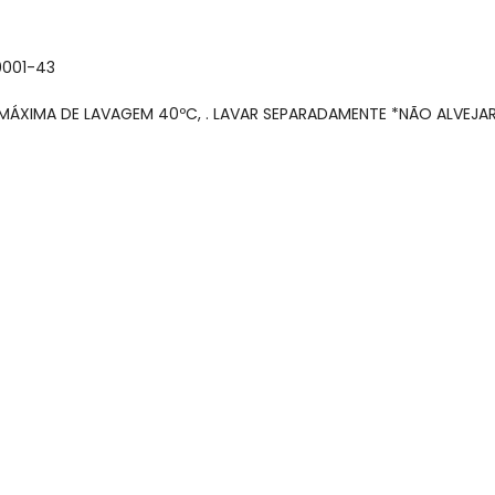
0001-43
 MÁXIMA DE LAVAGEM 40ºC, . LAVAR SEPARADAMENTE *NÃO ALVEJ
gum dia do mês, para o menor tamanho disponível.