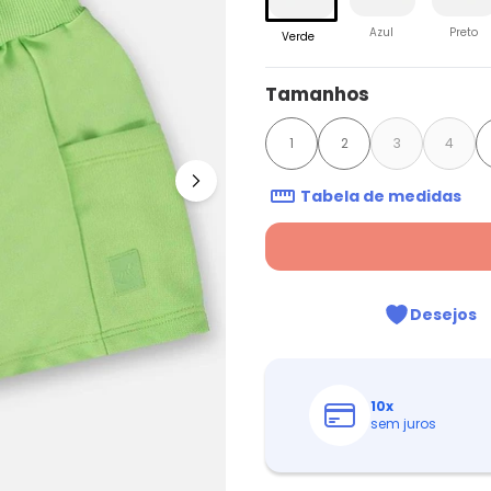
Azul
Preto
Verde
Tamanhos
1
2
3
4
Tabela de medidas
Desejos
10
x
sem juros