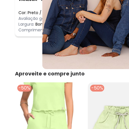
Cor:
Preto
/
2
Comentário
Avaliação geral do produto:
Ótimo
Ótimo
Largura:
Bom
Comprimento:
Bom
Aproveite e compre junto
-50%
-50%