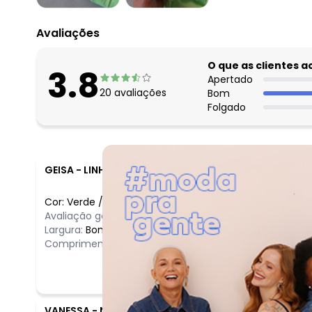
Avaliações
O que as clientes 
3.8
Apertado
20
avaliações
Bom
Folgado
GEISA
-
LINHARES - ES
Cor:
Verde
/
4
Avaliação geral do produto:
Ruim
Largura:
Bom
Comprimento:
Bom
VANESSA
-
NOVA VENECIA - ES