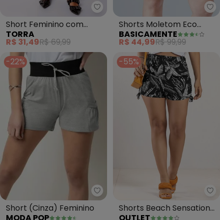
Torra - Short Feminino com Am
Ba
Short Feminino com
Shorts Moletom Eco
TORRA
BASICAMENTE
Amarração (Preto)
Feminino (Preto)
R$ 31,49
R$ 69,99
R$ 44,99
R$ 99,99
-22%
-55%
Moda Pop - Short (Cinza) Femin
Ou
Short (Cinza) Feminino
Shorts Beach Sensations
MODA POP
OUTLET
Adulto Feminino (Preto)