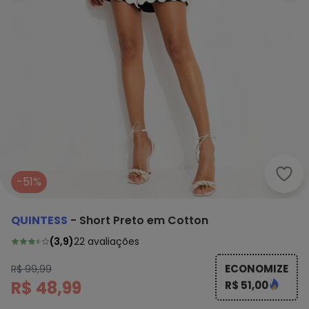
Quin
-51%
QUINTESS
-
Short Preto em Cotton
(
3,9
)
22
avaliações
ECONOMIZE
R$ 99,99
R$ 48,99
R$ 51,00