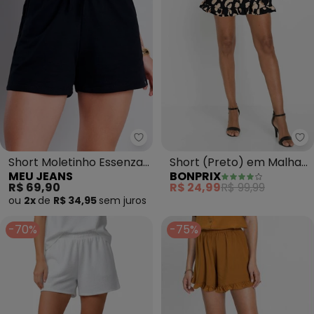
Meu Jeans - Short Moletinho Es
bo
Short Moletinho Essenza
Short (Preto) em Malha
MEU JEANS
BONPRIX
(Preto)
Crepe
R$ 69,90
R$ 24,99
R$ 99,99
ou
2x
de
R$ 34,95
sem
juros
-70%
-75%