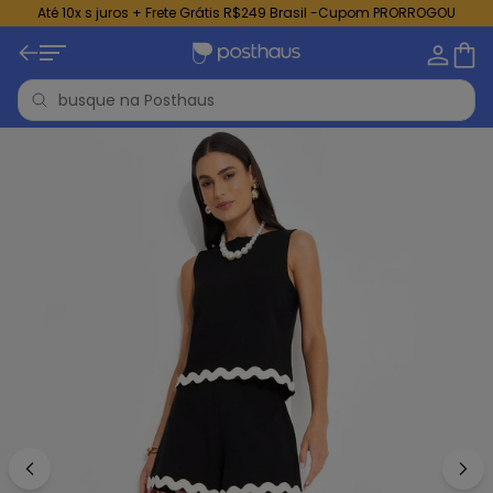
Até 10x s juros + Frete Grátis R$249 Brasil -Cupom PRORROGOU