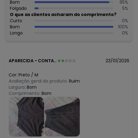
N/D*
Bom
95
%
fevereiro/2026
Folgado
5
%
O que as clientes acharam do comprimento?
Curto
0
%
Bom
100
%
Longo
0
%
APARECIDA
-
CONTAGEM - MG
23/01/2026
Cor:
Preto
/
M
Avaliação geral do produto:
Ruim
Largura:
Bom
Comprimento:
Bom