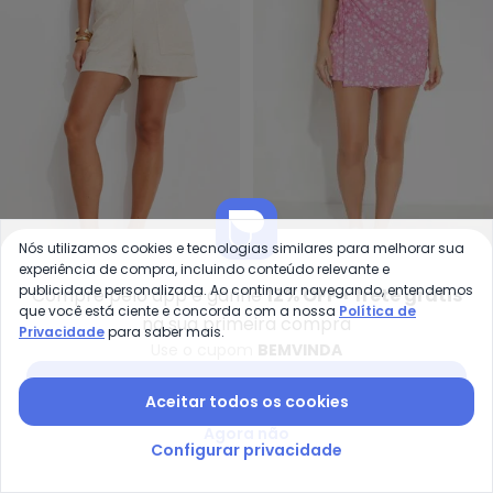
Nós utilizamos cookies e tecnologias similares para melhorar sua
experiência de compra, incluindo conteúdo relevante e
Mo
Bimini - Short (Bege Claro) em 
publicidade personalizada. Ao continuar navegando, entendemos
Compre pelo app e ganhe
12% OFF + frete grátis
Short (Floral Rosa)
Short (Bege Claro) em
que você está ciente e concorda com a nossa
Política de
na sua primeira compra
MODA POP
BIMINI
Cintura Alta
Linho
Privacidade
para saber mais.
A partir de
R$ 24,99
R$ 49,
A partir de
R$ 53,99
R$ 119,99
Use o cupom
BEMVINDA
Baixar app Posthaus
-50%
-68%
Aceitar todos os cookies
Agora não
Configurar privacidade