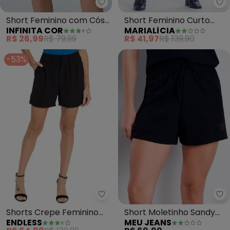
Infinita Cor - Short Feminino c
Ma
Short Feminino com Cós
Short Feminino Curto
INFINITA COR
MARIALÍCIA
e Laço (Preto)
(Preto)
R$ 26,99
R$ 79,99
R$ 41,97
R$ 139,90
-53%
Endless - Shorts Crepe Feminin
Me
Shorts Crepe Feminino
Short Moletinho Sandy
ENDLESS
MEU JEANS
(Preto)
(Preto)