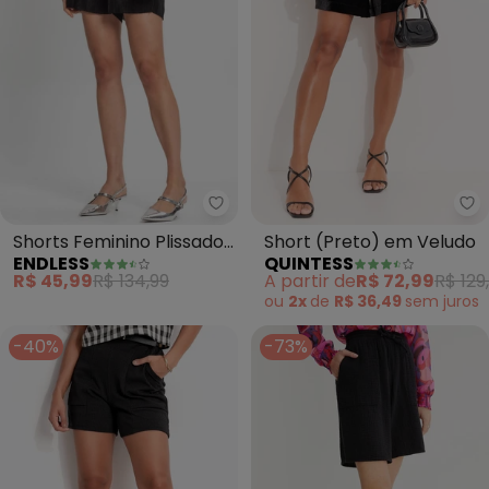
Endless - Shorts Feminino Pliss
Qu
Shorts Feminino Plissado
Short (Preto) em Veludo
ENDLESS
QUINTESS
(Preto)
R$ 45,99
R$ 134,99
A partir de
R$ 72,99
R$ 129
ou
2x
de
R$ 36,49
sem
juros
-40%
-73%