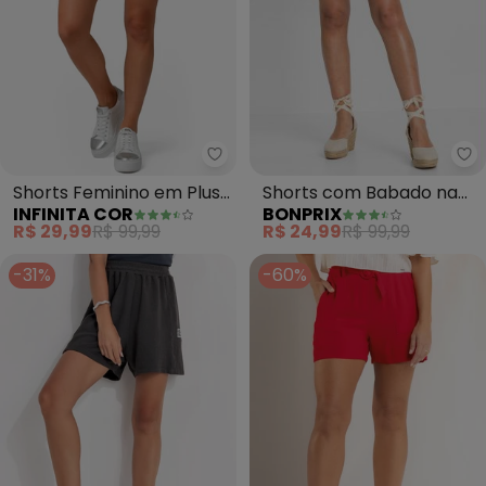
bo
Infinita Cor - Shorts Feminino 
Shorts com Babado na
Shorts Feminino em Plush
BONPRIX
INFINITA COR
Barra (Caramelo)
(Bege)
R$ 24,99
R$ 99,99
R$ 29,99
R$ 99,99
-31%
-60%