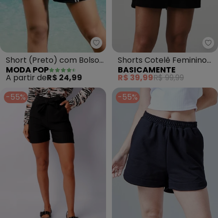
Moda Pop - Short (Preto) com B
Ba
Short (Preto) com Bolsos
Shorts Cotelê Feminino
MODA POP
BASICAMENTE
e Cadarço nas Laterais
(Preto)
A partir de
R$ 24,99
R$ 39,99
R$ 99,99
-55%
-55%