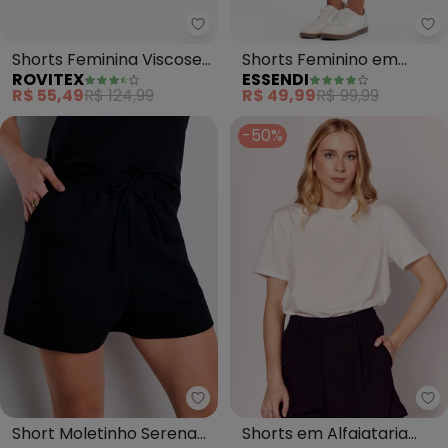
Rovitex - Shorts Feminina Visco
Es
Shorts Feminina Viscose
Shorts Feminino em
ROVITEX
ESSENDI
(Preto)
Moletom (Preto)
R$ 55,49
R$ 124,99
R$ 49,99
R$ 99,99
-50%
Meu Jeans - Short Moletinho Se
So
Short Moletinho Serena
Shorts em Alfaiataria