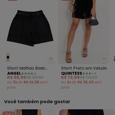
Angel - Short Malhao Basic Pret
Quint
Short Malhao Basic
Short Preto em Veludo
ANGEL
QUINTESS
Preto
R$ 98,95
R$ 219,90
R$ 72,99
R$ 129,99
ou
3x
de
R$ 32,98
sem
ou
2x
de
R$ 36,49
sem
juros
juros
Você também pode gostar
-54%