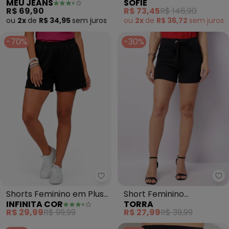
MEU JEANS
SOFIE
(Preto)
Comfy (Preto)
R$ 69,90
R$ 73,45
R$ 146,90
ou
2x
de
R$ 34,95
sem
juros
ou
2x
de
R$ 36,72
sem
juros
-70%
-30%
Infinita Cor - Shorts Feminino e
To
Shorts Feminino em Plush
Short Feminino
INFINITA COR
TORRA
(Preto)
Texturizado (Preto)
R$ 29,99
R$ 99,99
R$ 27,99
R$ 39,99