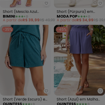
Bimini - Short (Mescla Azul Mar
Mo
Short (Mescla Azul
Short (Púrpura) em
BIMINI
MODA POP
Marinho) em Malha
Malha
A partir de
R$ 39,99
R$ 49,99
A partir de
R$ 34,99
R$ 39,
Listrada
-35%
-45%
Quintess - Short (Verde Escuro
Qu
Short (Verde Escuro) em
Short (Azul) em Malha
QUINTESS
QUINTESS
Malha Tricô
Crepe Texturizada