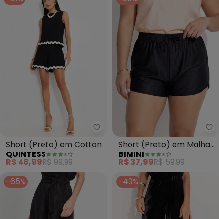
Quintess - Short (Preto) em Co
Bi
Short (Preto) em Cotton
Short (Preto) em Malha
QUINTESS
BIMINI
com Elastano
R$ 48,99
R$ 99,99
R$ 37,99
R$ 59,99
-65%
-43%