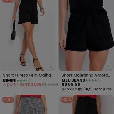
Bimini - Short (Preto) em Malh
Me
Short (Preto) em Malha
Short Moletinho Amora
BIMINI
MEU JEANS
Jacquard
(Preto)
A partir de
R$ 31,99
R$ 69,99
R$ 69,90
ou
2x
de
R$ 34,95
sem
juros
-25%
-35%