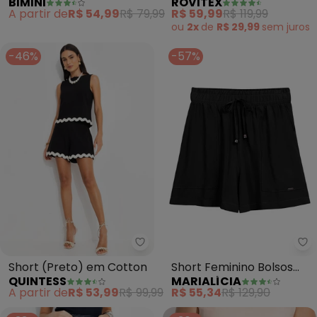
ROVITEX
BIMINI
Metalizados Rovitex
(Preto)
R$ 59,99
R$ 119,99
A partir de
R$ 54,99
R$ 79,99
ou
2x
de
R$ 29,99
sem
juros
-46%
-57%
Quintess - Short (Preto) em Co
Ma
Short (Preto) em Cotton
Short Feminino Bolsos
QUINTESS
MARIALÍCIA
(Preto)
A partir de
R$ 53,99
R$ 99,99
R$ 55,34
R$ 129,90