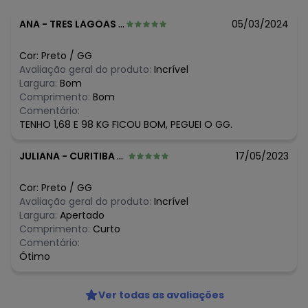
N/D*
março/2026
N/D*
fevereiro/2026
ANA
-
TRES LAGOAS - MS
05/03/2024
Cor:
Preto
/
GG
Avaliação geral do produto:
Incrível
Largura:
Bom
Comprimento:
Bom
Comentário:
TENHO 1,68 E 98 KG FICOU BOM, PEGUEI O GG.
JULIANA
-
CURITIBA - PR
17/05/2023
Cor:
Preto
/
GG
Avaliação geral do produto:
Incrível
Largura:
Apertado
Comprimento:
Curto
Comentário:
Ótimo
Ver todas as avaliações