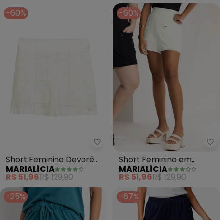
-60%
-60%
Marialícia - Short Feminino Dev
Ma
Short Feminino Devorê
Short Feminino em
MARIALÍCIA
MARIALÍCIA
(Bege)
Moletinho (Bege)
R$ 51,96
R$ 129,90
R$ 51,96
R$ 129,90
-25%
-67%