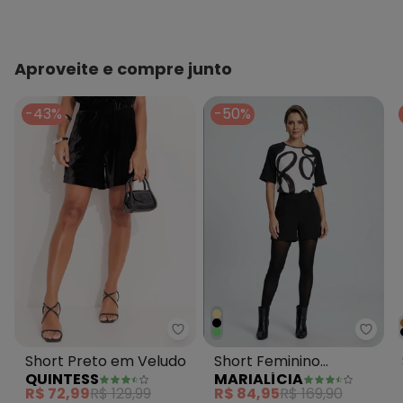
Aproveite e compre junto
-43%
-50%
Quintess - Short Preto em Velu
Maria
Short Preto em Veludo
Short Feminino
QUINTESS
MARIALÍCIA
Alfaiataria Creponado
R$ 72,99
R$ 129,99
R$ 84,95
R$ 169,90