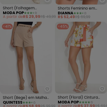
Moda Pop - Short (Folhagem M
Di
Short (Folhagem
Shorts Feminino em
MODA POP
DIANNA
Marinho) com Bolsos e
Tecido Plano (Cinza)
A partir de
R$ 29,99
R$ 49,99
R$ 52,49
R$ 69,99
Babados
-41%
-45%
Mo
Quintess - Short (Bege) em Mal
Short (Floral) Cintura
Short (Bege) em Malha
MODA POP
QUINTESS
Alta com Bolsos
Texturizada
A partir de
R$ 37,99
R$ 69,
A partir de
R$ 58,99
R$ 99,99