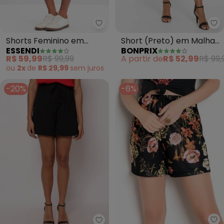
Essendi - Shorts Feminino em 
bo
Shorts Feminino em
Short (Preto) em Malha
ESSENDI
BONPRIX
Moletom (Preto)
Crepe
R$ 59,99
R$ 99,99
A partir de
R$ 52,99
R$ 99,
ou
2x
de
R$ 29,99
sem
juros
-20%
-6%