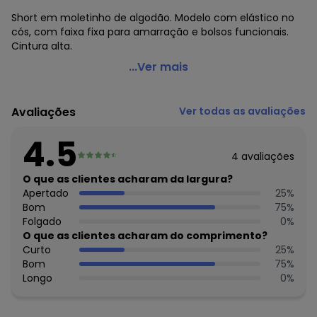
Short em moletinho de algodão. Modelo com elástico no
cós, com faixa fixa para amarração e bolsos funcionais.
Cintura alta.
Moda Pop - Short Xadrez Preto com Bolsos e
...Ver mais
Amarração
Código do produto: 3603780
Avaliações
Ver todas as avaliações
Modelagem: Solto
Cintura: Alta
4.5
Complemento: Bolsos; detalhe para amarrar; elástico
4
avaliações
Tecido: Moletinho sem pelucia
Composição: Conforme imagem etiqueta
O que as clientes acharam da largura?
Apertado
25
%
Histórico de preços
Bom
75
%
Folgado
0
%
O preço apresentado abaixo é o menor oferecido em
O que as clientes acharam do comprimento?
algum dia do mês, para o menor tamanho disponível.
Curto
25
%
N/D*
agosto/2026
Bom
75
%
N/D*
julho/2026
Longo
0
%
R$ 36,99
junho/2026
N/D*
maio/2026
N/D*
abril/2026