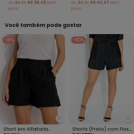
Preto
ou
2x
de
R$ 36,49
sem
ou
2x
de
R$ 42,47
sem
juros
juros
Você também pode gostar
-31%
-50%
Ro
Bimini - Short em Alfaitaria (Pre
Shorts (Preto) com Fios
Short em Alfaitaria