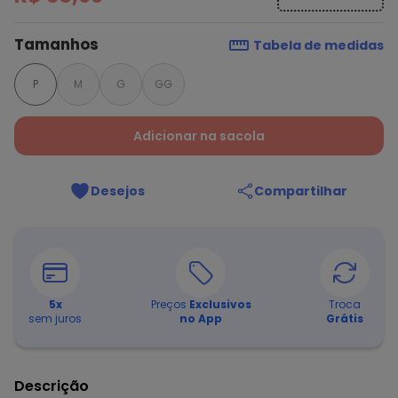
Tamanhos
Tabela de medidas
P
M
G
GG
Adicionar na sacola
Desejos
Compartilhar
5
x
Preços
Exclusivos
Troca
sem juros
no App
Grátis
Descrição