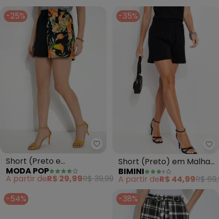
-25%
-35%
Moda Pop - Short (Preto e Flor
Bi
Short (Preto e
Short (Preto) em Malha
MODA POP
BIMINI
Floral)Com Elástico no
Jacquard
A partir de
R$ 29,99
R$ 39,99
A partir de
R$ 44,99
R$ 69,
Cós
-54%
-38%