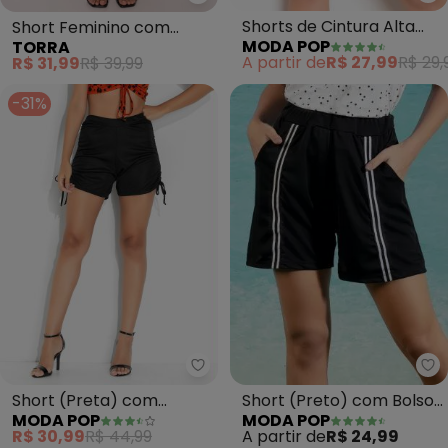
Mo
Torra - Short Feminino com Am
Shorts de Cintura Alta
Short Feminino com
MODA POP
TORRA
(Floral Dark)
Amarração (Preto)
A partir de
R$ 27,99
R$ 29,
R$ 31,99
R$ 39,99
-31%
Moda Pop - Short (Preta) com 
Mo
Short (Preta) com
Short (Preto) com Bolsos
MODA POP
MODA POP
Detalhes de Regulagem
e Cadarço nas Laterais
R$ 30,99
R$ 44,99
A partir de
R$ 24,99