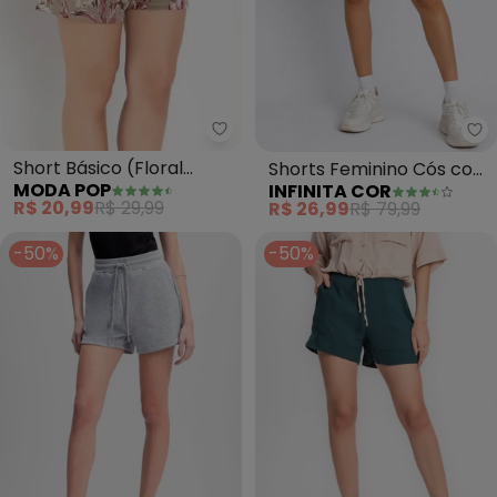
Moda Pop - Short Básico (Flora
In
Short Básico (Floral
Shorts Feminino Cós com
MODA POP
INFINITA COR
Bege)
Elástico (Vermelho)
R$ 20,99
R$ 29,99
R$ 26,99
R$ 79,99
-50%
-50%