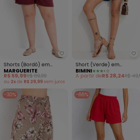
Marguerite - Shorts (Bordô) em
Bi
Shorts (Bordô) em
Short (Verde) em
MARGUERITE
BIMINI
Tecido Leve
Poliviscose
R$ 59,99
R$ 89,99
A partir de
R$ 28,24
R$ 49,
ou
2x
de
R$ 29,99
sem
juros
-30%
-66%