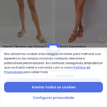
bonprix - Short (Ramo de Flore
To
Short (Ramo de Flores)
Short Feminino
BONPRIX
TORRA
em Malha de Viscose
Amarração (Verde)
Nós utilizamos cookies e tecnologias similares para melhorar sua
R$ 52,99
R$ 109,99
R$ 31,99
R$ 39,99
experiência de compra, incluindo conteúdo relevante e
publicidade personalizada. Ao continuar navegando, entendemos
Compre pelo app e ganhe
12% OFF + frete grátis
-37%
-60%
que você está ciente e concorda com a nossa
Política de
na sua primeira compra
Privacidade
para saber mais.
Use o cupom
BEMVINDA
Baixar app Posthaus
Aceitar todos os cookies
Agora não
Configurar privacidade