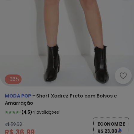
Moda
-38%
MODA POP
-
Short Xadrez Preto com Bolsos e
Amarração
(
4,5
)
4
avaliações
ECONOMIZE
R$ 59,99
R$ 36,99
R$ 23,00