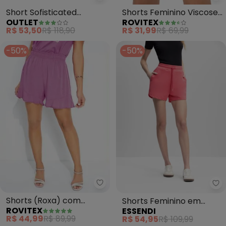
Short Sofisticated
Shorts Feminino Viscose
OUTLET
ROVITEX
Summer Feminino
(Azul)
R$ 53,50
R$ 118,90
R$ 31,99
R$ 69,99
(Laranja)
-50%
-50%
Rovitex - Shorts (Roxa) com Ba
Es
Shorts (Roxa) com
Shorts Feminino em
ROVITEX
ESSENDI
Babado Rovitex
Moletom (Rosa)
R$ 44,99
R$ 89,99
R$ 54,95
R$ 109,99