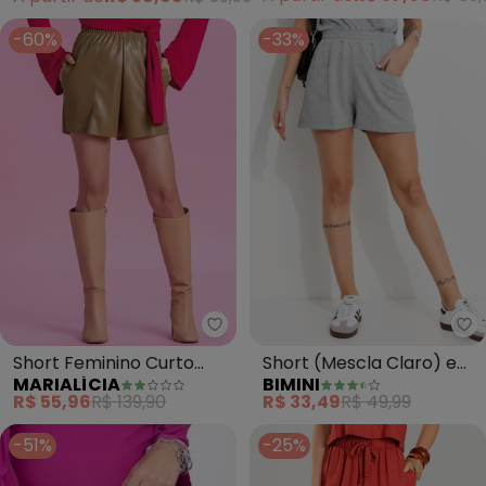
-60%
-33%
Marialícia - Short Feminino Cu
Bi
Short Feminino Curto
Short (Mescla Claro) em
MARIALÍCIA
BIMINI
(Marrom)
Moletinho
R$ 55,96
R$ 139,90
R$ 33,49
R$ 49,99
-51%
-25%