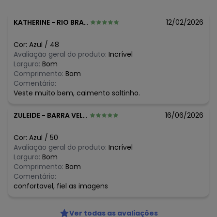
algum dia do mês, para o menor tamanho disponível.
N/D*
agosto/2026
R$ 93,96
julho/2026
KATHERINE
-
RIO BRANCO - AC
12/02/2026
R$ 93,96
junho/2026
R$ 93,96
maio/2026
Cor:
Azul
/
48
R$ 93,96
abril/2026
Avaliação geral do produto:
Incrível
R$ 117,45
março/2026
Largura:
Bom
R$ 117,45
fevereiro/2026
Comprimento:
Bom
Comentário:
Veste muito bem, caimento soltinho.
ZULEIDE
-
BARRA VELHA - SC
16/06/2026
Cor:
Azul
/
50
Avaliação geral do produto:
Incrível
Largura:
Bom
Comprimento:
Bom
Comentário:
confortavel, fiel as imagens
Ver todas as avaliações