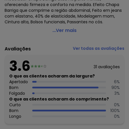
oferecendo firmeza e conforto na medida. Efeito Chapa
Barriga que comprime a região abdominal, Feito em jeans
com elastano, 40% de elasticidade, Modelagem mom,
Cintura alta, Bolsos funcionais, Passantes no cós.
Lunender Mais Mulher - Shorts Mom Jeans de Chapa
...Ver mais
Barriga Plus Size Azul
Código do produto: 7963497
Avaliações
Ver todas as avaliações
Fornecedor: LUNELLI TEXTIL NORDESTE LTDA / CNPJ
10.220.089/0001-55
3.6
Feito: Brasil
31
avaliações
Cuidados para conservação do produto: Lavagem a mão;
Não alvejar; Não secar em tambor; Secagem em varal à
O que as clientes acharam da largura?
sombra; Não passar; Não limpar a seco; Limpeza a úmido
Apertado
6
%
profissional; Processo suave;
Bom
90
%
Tecido: Algodão
Folgado
3
%
Composição: Parte externa 72% algodão 26% poliéster 2%
O que as clientes acharam do comprimento?
elastano, forro de bolso 61% algodão 39% poliéster
Curto
0
%
Bom
100
%
Histórico de preços
Longo
0
%
O preço apresentado abaixo é o menor oferecido em