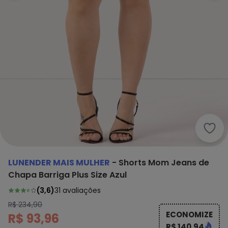
Lune
LUNENDER MAIS MULHER
-
Shorts Mom Jeans de
Chapa Barriga Plus Size Azul
(
3,6
)
31
avaliações
R$ 234,90
ECONOMIZE
R$ 93,96
R$ 140,94