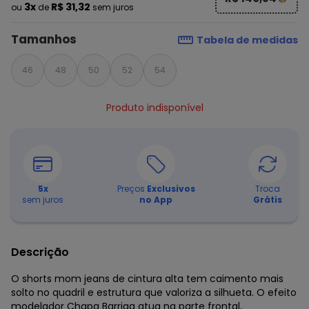
3x
R$ 31,32
ou
de
sem juros
Tamanhos
Tabela de medidas
46
48
50
52
54
Produto indisponível
5
x
Preços
Exclusivos
Troca
sem juros
no App
Grátis
Descrição
O shorts mom jeans de cintura alta tem caimento mais
solto no quadril e estrutura que valoriza a silhueta. O efeito
modelador Chapa Barriga atua na parte frontal,