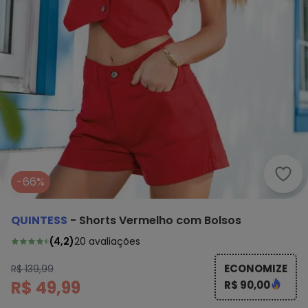
Quin
-66%
QUINTESS
-
Shorts Vermelho com Bolsos
(
4,2
)
20
avaliações
ECONOMIZE
R$ 139,99
R$ 49,99
R$ 90,00