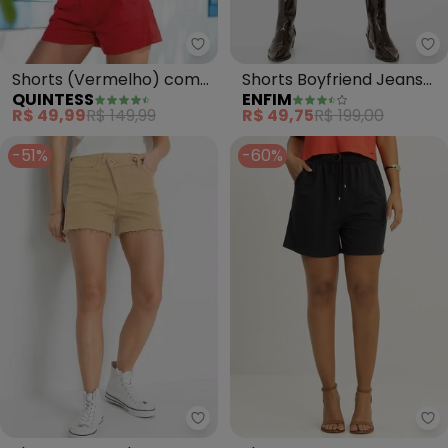
Quintess - Shorts (Vermelho) 
En
Shorts (Vermelho) com
Shorts Boyfriend Jeans
QUINTESS
ENFIM
Bolsos
(Vermelho)
R$ 49,99
R$ 149,99
R$ 49,75
R$ 199,00
-51%
-60%
bonprix - Shorts com Bolso Cur
Lu