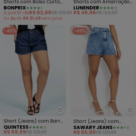
Shorts com Bolso Curto
Shorts com Amarração
BONPRIX
LUNENDER
(Bege)
Frontal Malha Viscose
A partir de
R$ 62,99
R$ 129,99
R$ 49,96
R$ 124,90
(Preto)
ou
2x
de
R$ 31,49
sem
juros
-46%
-49%
Quintess - Short (Jeans) com B
Sa
Short (Jeans) com Barra
Short (Jeans) com
QUINTESS
SAWARY JEANS
Desfiada
Pregas Laterais Sawary
R$ 69,99
R$ 129,99
R$ 65,99
R$ 129,99