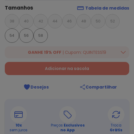
Tamanhos
Tabela de medidas
38
40
42
44
46
48
50
52
54
56
58
GANHE 19% OFF
| Cupom: QUINTESS19
Ganhe 19% OFF Extra em qualquer valor, usando o cupom:
QUINTESS19. Válido para toda loja Quintess, até 07/08/2026.
Adicionar na sacola
Desejos
Compartilhar
10
x
Preços
Exclusivos
Troca
sem juros
no App
Grátis