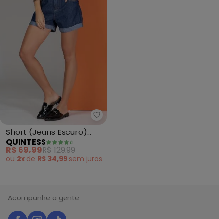
Quintess - Short (Jeans Escuro)
Short (Jeans Escuro)
QUINTESS
com Barra Italiana
R$ 69,99
R$ 129,99
ou
2x
de
R$ 34,99
sem
juros
Acompanhe a gente