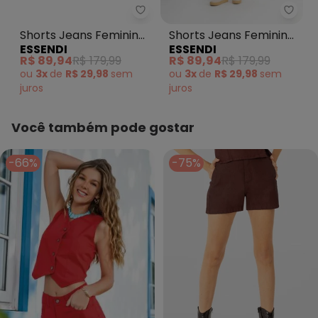
Essendi - Shorts Jeans Feminin
Essen
Shorts Jeans Feminino
Shorts Jeans Feminino
ESSENDI
ESSENDI
Bordo
Vermelho
R$ 89,94
R$ 179,99
R$ 89,94
R$ 179,99
ou
3x
de
R$ 29,98
sem
ou
3x
de
R$ 29,98
sem
juros
juros
Você também pode gostar
-66%
-75%