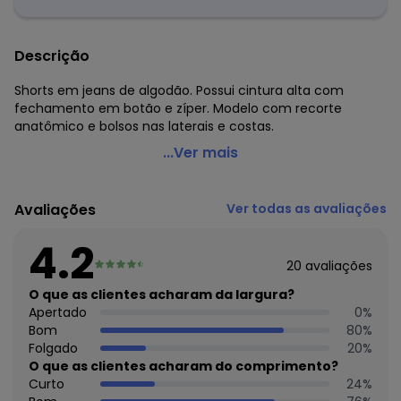
Descrição
Shorts em jeans de algodão. Possui cintura alta com
fechamento em botão e zíper. Modelo com recorte
anatômico e bolsos nas laterais e costas.
Quintess - Shorts Vermelho com Bolsos
...Ver mais
Código do produto: 3493677
Modelagem: Justo
Avaliações
Ver todas as avaliações
Comprimento: Curto
Forro: Sem forro
4.2
Cintura: Alta
20
avaliações
Complemento: Bolso frontal; bolso multimídia; bolsos;
bolsos costas
O que as clientes acharam da largura?
Fechamento: Botão
Apertado
0
%
Tecido: Sarja
Bom
80
%
Composição: Conforme imagem etiqueta
Folgado
20
%
O que as clientes acharam do comprimento?
Histórico de preços
Curto
24
%