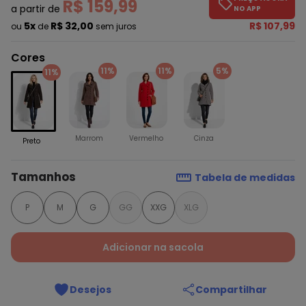
R$ 159,99
a partir de
NO APP
5x
R$ 32,00
R$ 107,99
ou
de
sem juros
Cores
11%
11%
5%
11%
Marrom
Vermelho
Cinza
Preto
Tamanhos
Tabela de medidas
P
M
G
GG
XXG
XLG
Adicionar na sacola
Desejos
Compartilhar