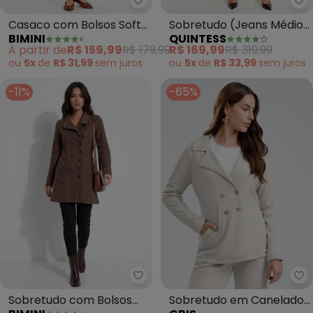
Bimini - Casaco com Bolsos Sof
Qu
Casaco com Bolsos Soft
Sobretudo (Jeans Médio)
BIMINI
QUINTESS
(Vermelho)
em Jeans
A partir de
R$ 159,99
R$ 179,99
R$ 169,99
R$ 319,99
ou
5x
de
R$ 31,99
sem
juros
ou
5x
de
R$ 33,99
sem
juros
-11%
-65%
Bimini - Sobretudo com Bolsos
Sobretudo com Bolsos
Sobretudo em Canelado