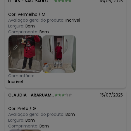
LILIAN
-
SAO PAULO - SP
18/06/2025
Cor:
Vermelho
/
M
Avaliação geral do produto:
Incrível
Largura:
Bom
Comprimento:
Bom
Comentário:
Incrível
CLAUDIA
-
ARARUAMA - RJ
15/07/2025
Cor:
Preto
/
G
Avaliação geral do produto:
Bom
Largura:
Bom
Comprimento:
Bom