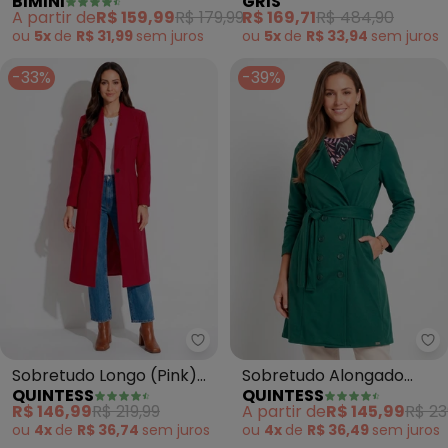
BIMINI
GRIS
(Marrom)
Aveludado (Cinza Claro)
A partir de
R$ 159,99
R$ 179,99
R$ 169,71
R$ 484,90
ou
5x
de
R$ 31,99
sem
juros
ou
5x
de
R$ 33,94
sem
juros
-33%
-39%
Quintess - Sobretudo Longo (Pi
Qu
Sobretudo Longo (Pink)
Sobretudo Alongado
QUINTESS
QUINTESS
com Bolsos
(Verde) com Faixa e
R$ 146,99
R$ 219,99
A partir de
R$ 145,99
R$ 23
Botões
ou
4x
de
R$ 36,74
sem
juros
ou
4x
de
R$ 36,49
sem
juros