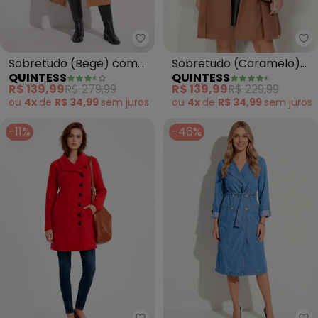
Qu
Quintess - Sobretudo (Bege) co
Sobretudo (Caramelo)
Sobretudo (Bege) com
QUINTESS
QUINTESS
com Faixa
Faixa com Fivela
R$ 139,99
R$ 229,99
R$ 139,99
R$ 279,99
ou
4x
de
R$ 34,99
sem
juros
ou
4x
de
R$ 34,99
sem
juros
-11%
-46%