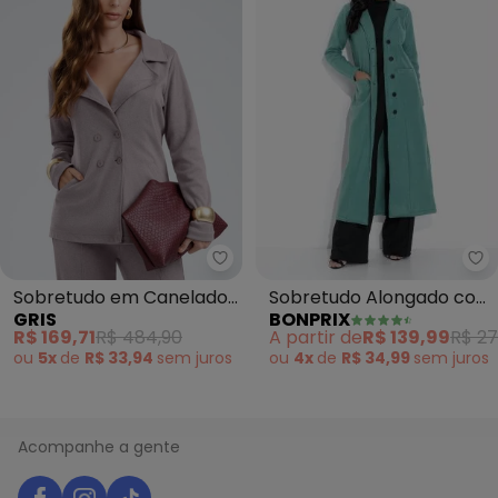
bo
Sobretudo Alongado com
Sobretudo em Canelado
BONPRIX
GRIS
Botões (Verde)
Aveludado (Roxo)
A partir de
R$ 139,99
R$ 27
R$ 169,71
R$ 484,90
ou
4x
de
R$ 34,99
sem
juros
ou
5x
de
R$ 33,94
sem
juros
Acompanhe a gente