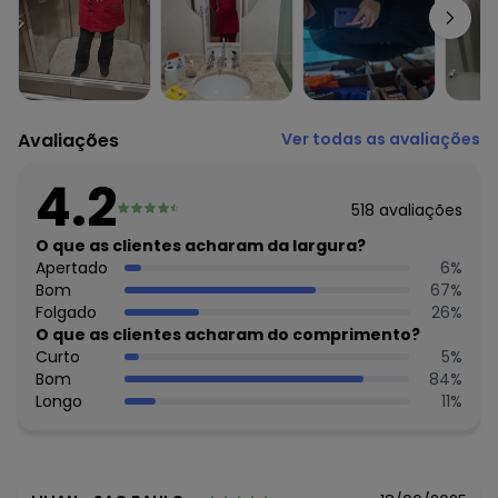
anatômico; recorte central nas costas
Fechamento: Botões
Tecido: Malha
Composição: Conforme imagem etiqueta
Avaliações
Ver todas as avaliações
4.2
518
avaliações
O que as clientes acharam da largura?
Apertado
6
%
Bom
67
%
Folgado
26
%
O que as clientes acharam do comprimento?
Curto
5
%
Bom
84
%
Longo
11
%