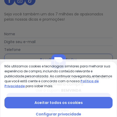
Seja você também um dos 7 milhões de apaixonados
pelas nossas dicas e promoções!
Nome
Digite seu e-mail
Telefone
Receber novidades
Nós utilizamos cookies e tecnologias similares para melhorar sua
experiência de compra, incluindo conteúdo relevante e
Ao enviar o cadastro, você concorda com a nossa
Política
publicidade personalizada. Ao continuar navegando, entendemos
Compre pelo app e ganhe
12% OFF + frete grátis
de Privacidade
que você está ciente e concorda com a nossa
Política de
na sua primeira compra
Privacidade
para saber mais.
Use o cupom
BEMVINDA
Baixar app Posthaus
Posthaus é uma marca da Posthaus Ltda / CNPJ:
Aceitar todos os cookies
80.462.138/0001-41
Agora não
Endereço: Rua Werner Duwe, 202 Bairro Badenfurt -
Configurar privacidade