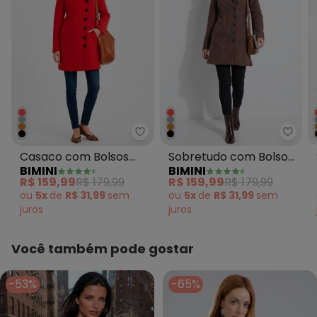
Bimini - Casaco com Bolsos Sof
Bimi
Casaco com Bolsos
Sobretudo com Bolsos
BIMINI
BIMINI
Soft Vermelho
Marrom
R$ 159,99
R$ 179,99
R$ 159,99
R$ 179,99
ou
5x
de
R$ 31,99
sem
ou
5x
de
R$ 31,99
sem
juros
juros
Você também pode gostar
-53%
-65%