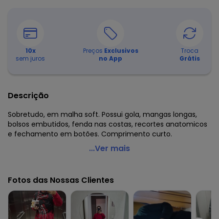
10
x
Preços
Exclusivos
Troca
sem juros
no App
Grátis
Descrição
Sobretudo, em malha soft. Possui gola, mangas longas,
bolsos embutidos, fenda nas costas, recortes anatomicos
e fechamento em botões. Comprimento curto.
Bimini - Sobretudo com Bolsos Soft Preto
...Ver mais
Código do produto: 3457077
Modelagem: Solto
Fotos das Nossas Clientes
Comprimento da manga: Longa
Modelo da manga: Ajustada
Decote frente: Gola esporte
Complemento: Bolsos embutidos; fenda(s); recorte