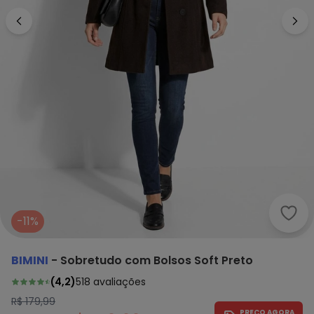
Bimi
-11%
BIMINI
-
Sobretudo com Bolsos Soft Preto
(
4,2
)
518
avaliações
R$ 179,99
PREÇO AGORA