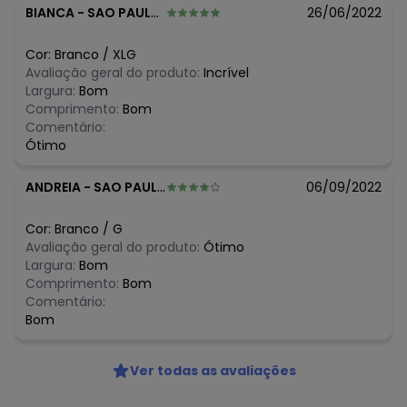
N/D*
julho/2026
BIANCA
-
SAO PAULO - SP
26/06/2022
N/D*
junho/2026
N/D*
maio/2026
Cor:
Branco
/
XLG
N/D*
abril/2026
Avaliação geral do produto:
Incrível
N/D*
março/2026
Largura:
Bom
N/D*
fevereiro/2026
Comprimento:
Bom
Comentário:
Ótimo
ANDREIA
-
SAO PAULO - SP
06/09/2022
Cor:
Branco
/
G
Avaliação geral do produto:
Ótimo
Largura:
Bom
Comprimento:
Bom
Comentário:
Bom
Ver todas as avaliações