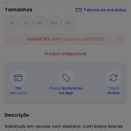
Tamanhos
Tabela de medidas
M
G
GG
XXG
XLG
GANHE 19% OFF
| Cupom: QUINTESS19
Ganhe 19% OFF Extra em qualquer valor, usando o cupom:
Produto indisponível
QUINTESS19. Válido para toda loja Quintess, até 07/08/2026.
10
x
Preços
Exclusivos
Troca
sem juros
no App
Grátis
Descrição
Sobretudo em viscose com elastano. Com bolsos laterais