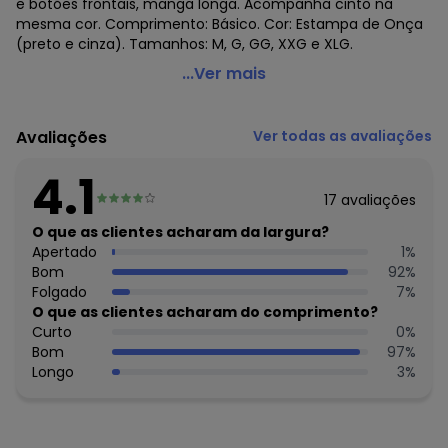
e botões frontais, manga longa. Acompanha cinto na
mesma cor. Comprimento: Básico. Cor: Estampa de Onça
(preto e cinza). Tamanhos: M, G, GG, XXG e XLG.
Quintess - Sobretudo Estampa de Onça
...Ver mais
Código do produto: 1213980
Sobretudo em viscose com elastano.
Avaliações
Ver todas as avaliações
Com bolsos laterais e botões frontais, manga longa.
Acompanha cinto na mesma cor.
4.1
O inverno plus size está super ousado!
17
avaliações
Este sobretudo estampado é a peça fashion que faltava
no seu guarda roupas.
O que as clientes acharam da largura?
Crie looks modernos e destaque-se!
Apertado
1
%
Tecido: 96% viscose e 4% elastano
Bom
92
%
Comprimento: Básico.
Folgado
7
%
Cor: Estampa de Onça (preto e cinza).
O que as clientes acharam do comprimento?
Tamanhos: M, G, GG, XXG e XLG.
Curto
0
%
Bom
97
%
Histórico de preços
Longo
3
%
O preço apresentado abaixo é o menor oferecido em
algum dia do mês, para o menor tamanho disponível.
N/D*
agosto/2026