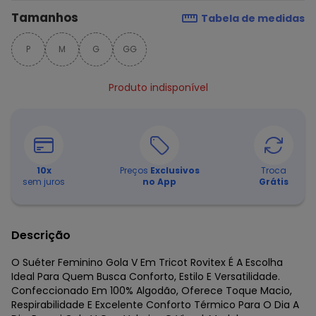
Tamanhos
Tabela de medidas
P
M
G
GG
Produto indisponível
10
x
Preços
Exclusivos
Troca
sem juros
no App
Grátis
Descrição
O Suéter Feminino Gola V Em Tricot Rovitex É A Escolha
Ideal Para Quem Busca Conforto, Estilo E Versatilidade.
Confeccionado Em 100% Algodão, Oferece Toque Macio,
Respirabilidade E Excelente Conforto Térmico Para O Dia A