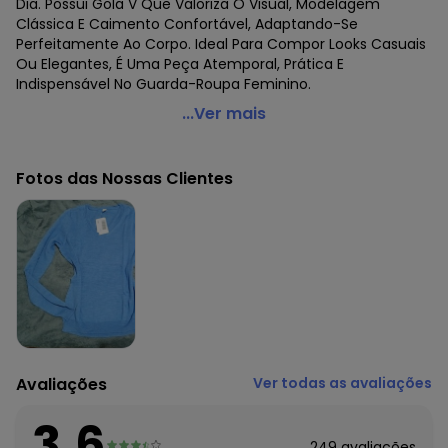
Dia. Possui Gola V Que Valoriza O Visual, Modelagem
Clássica E Caimento Confortável, Adaptando-Se
Perfeitamente Ao Corpo. Ideal Para Compor Looks Casuais
Ou Elegantes, É Uma Peça Atemporal, Prática E
Indispensável No Guarda-Roupa Feminino.
Rovitex - Sueter Feminino Gola V em Tricot Cinza
...Ver mais
Código do produto: 8493720
Fornecedor: ROVITEX IND E COM DE MALHAS LTDA / CNPJ
Fotos das Nossas Clientes
79.233.672/0010-98
Feito: Brasil
Cuidados para conservação do produto: Lavar à mão.
Não usar alvejante.
Não usar secadora.
Secar na sombra.
Passar temperatura mínima.
Não lavar a seco.
Tecido: Tricot
Composição: Peca Total 100% Algodao
Avaliações
Ver todas as avaliações
Histórico de preços
3.6
O preço apresentado abaixo é o menor oferecido em
249
avaliações