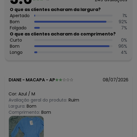
algum dia do mês, para o menor tamanho disponível.
N/D*
O que as clientes acharam da largura?
agosto/2026
R$ 31,99
Apertado
1
%
julho/2026
R$ 31,99
Bom
92
%
junho/2026
N/D*
Folgado
7
%
maio/2026
N/D*
O que as clientes acharam do comprimento?
abril/2026
N/D*
Curto
0
%
março/2026
N/D*
Bom
96
%
fevereiro/2026
Longo
4
%
DIANE
-
MACAPA - AP
08/07/2026
Cor:
Azul
/
M
Avaliação geral do produto:
Ruim
Largura:
Bom
Comprimento:
Bom