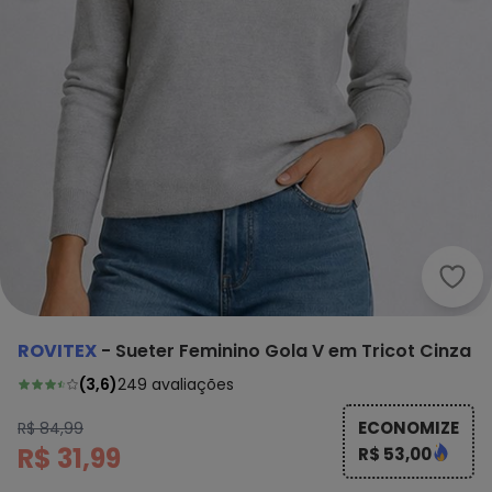
Rovi
ROVITEX
-
Sueter Feminino Gola V em Tricot Cinza
(
3,6
)
249
avaliações
ECONOMIZE
R$ 84,99
R$ 31,99
R$ 53,00