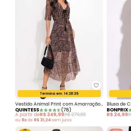
Quintess - Ves
Termina em:
14:28:33
Oferta relâmpago
Vestido Animal Print com Amarração
Blusa de 
QUINTESS
(
78
)
BONPRIX
no Decote
A partir de
R$ 249,99
R$ 279,99
R$ 24,99
R
ou
8x
de
R$ 31,24
sem
juros