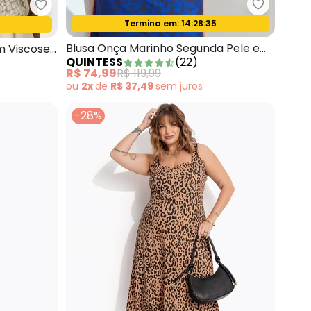
Quintess 
ff White
Enfim - Blusa Ampla Animal Print em Viscose Cin
Termina em:
14:28:33
Oferta relâmpago
Blusa Onça Marinho Segunda Pele em
m Viscose
QUINTESS
(
22
)
Tule
R$ 74,99
R$ 119,99
ou
2x
de
R$ 37,49
sem
juros
-28%