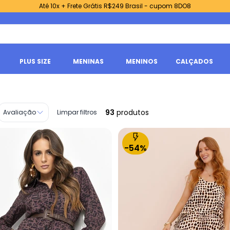
Até 10x + Frete Grátis R$249 Brasil - cupom 8DO8
PLUS SIZE
MENINAS
MENINOS
CALÇADOS
93
produtos
Avaliação
Limpar filtros
-54%