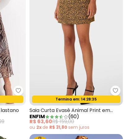
 Marrom
Quintess - Saia Marrom em Tule com Elastano
Enfim - S
Termina em:
14:28:33
Oferta relâmpago
lastano
Saia Curta Evasê Animal Print em
ENFIM
(
60
)
Sarja Bege
99
R$ 63,60
R$ 159,00
ou
2x
de
R$ 31,80
sem
juros