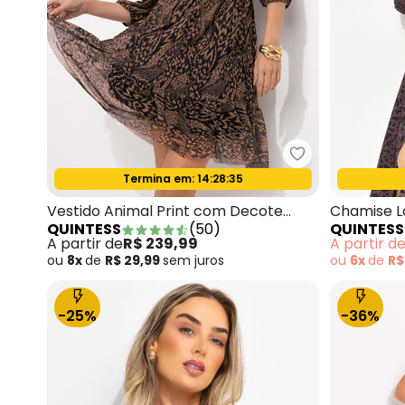
Quintess - Ves
Termina em:
14:28:33
Oferta relâmpago
Vestido Animal Print com Decote
Chamise L
QUINTESS
(
50
)
QUINTESS
Profundo
Alfaiatari
A partir de
R$ 239,99
A partir d
ou
8x
de
R$ 29,99
sem
juros
ou
6x
de
R$
-25%
-36%