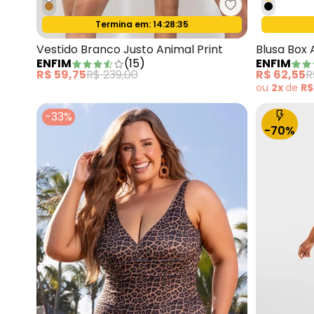
Enfim - Vestido
Termina em:
14:28:33
Oferta relâmpago
Vestido Branco Justo Animal Print
Blusa Box 
ENFIM
(
15
)
ENFIM
R$ 59,75
R$ 239,00
R$ 62,55
R
ou
2x
de
R$
-33%
-70%