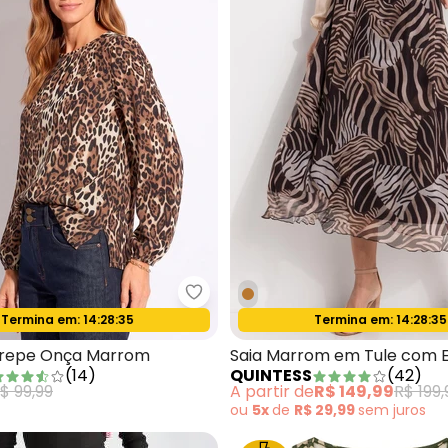
tido Animal Print com Amarração no Decote
bonprix - Blusa de Crepe Onça
Termina em:
14:28:33
Termina em:
14:28:33
Oferta relâmpago
Oferta relâmpago
Crepe Onça Marrom
Saia Marrom em Tule com E
(
14
)
QUINTESS
(
42
)
$ 99,99
A partir de
R$ 149,99
R$ 199,
ou
5x
de
R$ 29,99
sem
juros