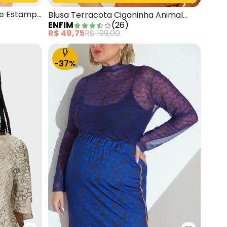
 e Estampa
Blusa Terracota Ciganinha Animal
ENFIM
(
26
)
Print
R$ 49,75
R$ 199,00
-37%