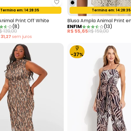
 Branco Justo Animal Print
Enfim - Blusa Box Animal Print O
Termina em:
14:28:33
Termina em:
14:28:33
Oferta relâmpago
Oferta relâmpago
Animal Print Off White
Blusa Ampla Animal Print e
(
8
)
ENFIM
(
13
)
Cinza Esverde
$ 139,00
R$ 55,65
R$ 159,00
 31,27
sem
juros
-37%