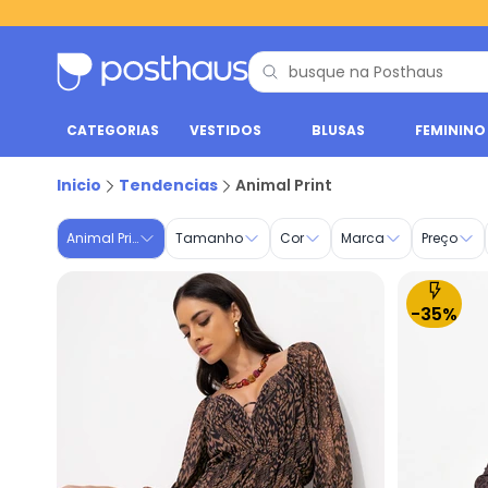
CATEGORIAS
VESTIDOS
BLUSAS
FEMININO
Animal Print - Tendências | Posthaus
Inicio
Tendencias
Animal Print
Animal Print
Tamanho
Cor
Marca
Preço
-35%