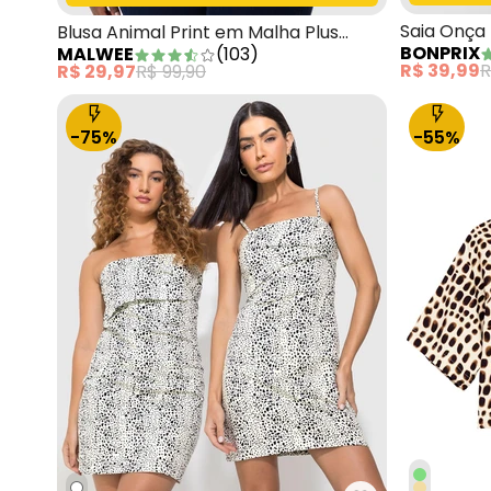
Saia Onça
Blusa Animal Print em Malha Plus
BONPRIX
MALWEE
(
103
)
Marrom
R$ 39,99
R
R$ 29,97
R$ 99,90
-75%
-55%