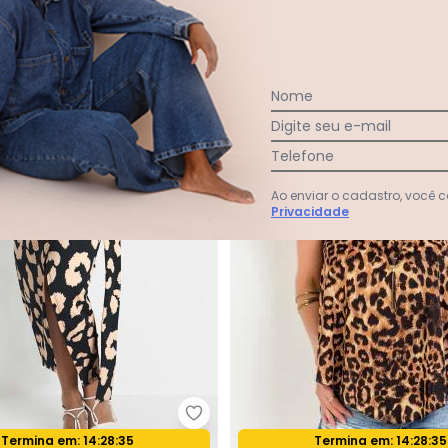
R$ 199,99
R$ 23,97
R$ 79,90
 34,98
sem
juros
-58%
Nome
Digite seu e-mail
Telefone
Ao enviar o cadastro, você
Privacidade
bonprix - Saia Onça Bege e Pret
 Animal Print em Malha Plus Marrom
Termina em:
14:28:33
Termina em:
14:28:33
Oferta relâmpago
Oferta relâmpago