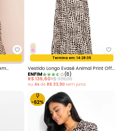
imal Print em Alfaiataria com Botões
Enfim - Vestido Longo Animal Print em Viscose Of
Enfim - V
Termina em:
14:28:33
Oferta relâmpago
 em
Vestido Longo Evasê Animal Print Off
ENFIM
(
8
)
White
R$ 135,60
R$ 339,00
ou
4x
de
R$ 33,90
sem
juros
-62%