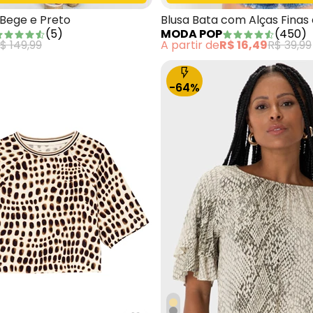
 Bege e Preto
Blusa Bata com Alças Finas
(
5
)
MODA POP
(
450
)
de Onça
$ 149,99
A partir de
R$ 16,49
R$ 39,99
-64%