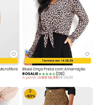
 em Tule com Elastano
bonprix - Vestido Zebra Marrom em Microfibra
Rosalie -
Termina em:
14:28:33
Oferta relâmpago
icrofibra
Blusa Onça Preta com Amarração
ROSALIE
(
129
)
A partir de
R$ 14,99
R$ 39,99
-60%