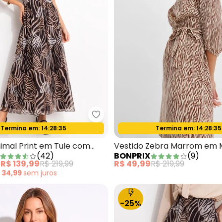
sa Onça Marrom com Decote V e Bolso
Quintess - Vestido Animal Print
Termina em:
14:28:33
Termina em:
14:28:33
Oferta relâmpago
Oferta relâmpago
imal Print em Tule com
Vestido Zebra Marrom em M
(
42
)
BONPRIX
(
9
)
e
R$ 139,99
R$ 219,99
R$ 49,99
R$ 219,99
 34,99
sem
juros
-25%