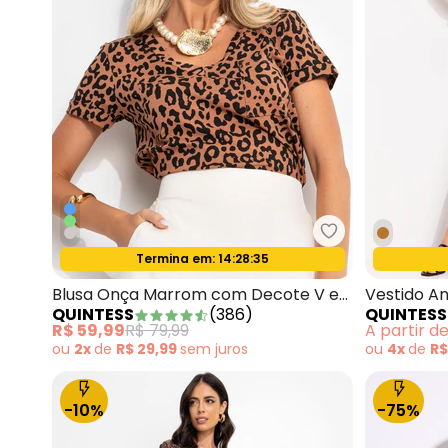
Quintess - Blu
Termina em:
14:28:33
Oferta relâmpago
Blusa Onça Marrom com Decote V e
Vestido An
QUINTESS
(
386
)
QUINTESS
Bolso
Elastano
R$ 59,99
R$ 79,99
A partir d
ou
2x
de
R$ 29,99
sem
juros
ou
4x
de
R$
-10%
-75%