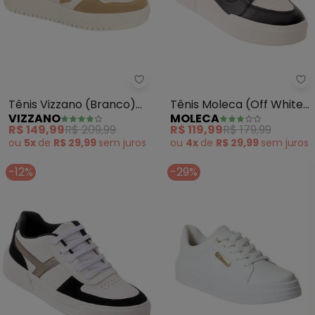
Vizzano - Tênis Vizzano (Branc
Mo
Tênis Vizzano (Branco)
Tênis Moleca (Off White)
VIZZANO
MOLECA
em Camurça Sintética
em Sintético
R$ 149,99
R$ 209,99
R$ 119,99
R$ 179,99
ou
5x
de
R$ 29,99
sem
juros
ou
4x
de
R$ 29,99
sem
juros
-12%
-29%