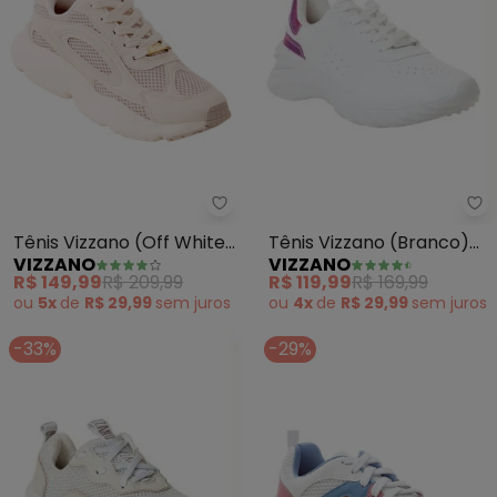
Vi
Vizzano - Tênis Vizzano (Off Wh
Tênis Vizzano (Branco)
Tênis Vizzano (Off White)
VIZZANO
VIZZANO
em Sintético
Preto
R$ 119,99
R$ 169,99
R$ 149,99
R$ 209,99
ou
4x
de
R$ 29,99
sem
juros
ou
5x
de
R$ 29,99
sem
juros
-33%
-29%