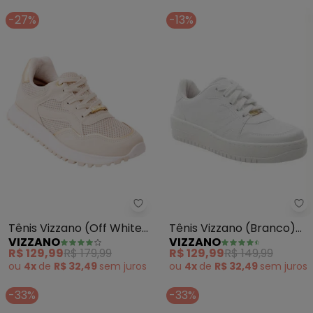
-27%
-13%
Vi
Vizzano - Tênis Vizzano (Off Wh
Tênis Vizzano (Branco)
Tênis Vizzano (Off White)
VIZZANO
VIZZANO
em Sintético
em Sintético e Tecido
R$ 129,99
R$ 149,99
R$ 129,99
R$ 179,99
ou
4x
de
R$ 32,49
sem
juros
ou
4x
de
R$ 32,49
sem
juros
-33%
-33%