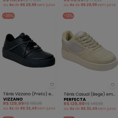
ou
4x
de
R$ 29,99
sem
juros
ou
4x
de
R$ 29,99
sem
juros
-35%
-13%
Vizzano - Tênis Vizzano (Preto)
Pe
Tênis Vizzano (Preto) em
Tênis Casual (Bege) em
VIZZANO
PERFECTA
Sintético
Sintético
R$ 129,99
R$ 199,99
R$ 129,99
R$ 149,99
ou
4x
de
R$ 32,49
sem
juros
ou
4x
de
R$ 32,49
sem
juros