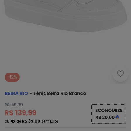
Beir
-12%
BEIRA RIO
-
Tênis Beira Rio Branco
R$ 159,99
ECONOMIZE
R$ 139,99
R$ 20,00
4x
R$ 35,00
ou
de
sem juros