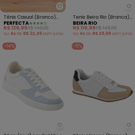
Perfecta - Tênis Casual (Branco
Be
Tênis Casual (Branco)
Tenis Beira Rio (Branca)
PERFECTA
BEIRA RIO
em Sintético
em Sintético
R$ 129,99
R$ 149,99
R$ 119,99
R$ 149,99
ou
4x
de
R$ 32,49
sem
juros
ou
4x
de
R$ 29,99
sem
juros
-14%
-11%
Perfecta - Tênis (Azul) em Sinté
Vi