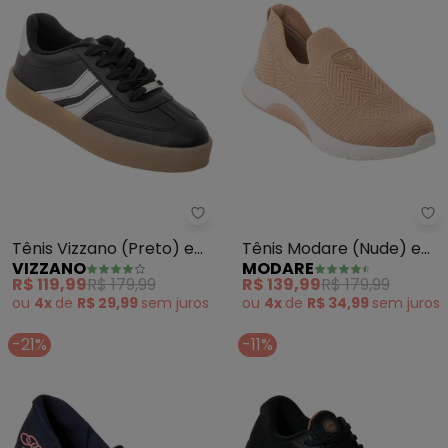
Vizzano - Tênis Vizzano (Preto)
Mo
Tênis Vizzano (Preto) em
Tênis Modare (Nude) em
VIZZANO
MODARE
Sintético
Tecido
R$ 119,99
R$ 179,99
R$ 139,99
R$ 179,99
ou
4x
de
R$ 29,99
sem
juros
ou
4x
de
R$ 34,99
sem
juros
-21%
-11%