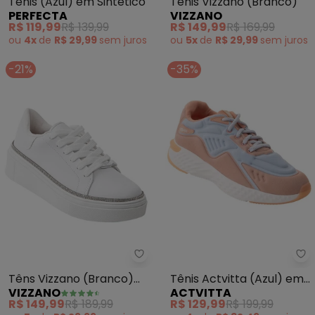
Tênis (Azul) em Sintético
Tênis Vizzano (Branco)
PERFECTA
VIZZANO
R$ 119,99
R$ 139,99
R$ 149,99
R$ 169,99
ou
4x
de
R$ 29,99
sem
juros
ou
5x
de
R$ 29,99
sem
juros
-21%
-35%
Vizzano - Têns Vizzano (Branco
Ac
Têns Vizzano (Branco)
Tênis Actvitta (Azul) em
VIZZANO
ACTVITTA
em Sintetico
Tecido
R$ 149,99
R$ 189,99
R$ 129,99
R$ 199,99