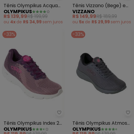
Tênis Olympikus Acqua
Tênis Vizzano (Bege) em
OLYMPIKUS
VIZZANO
(Pesego)
Sintético
R$ 139,99
R$ 199,99
R$ 149,99
R$ 189,99
ou
4x
de
R$ 34,99
sem
juros
ou
5x
de
R$ 29,99
sem
juros
-33%
-33%
Olympikus - Tênis Olympikus In
Ol
Tênis Olympikus Index 2
Tênis Olympikus Atmos
OLYMPIKUS
OLYMPIKUS
(Roxo)
(Chumbo)
R$ 119,99
R$ 179,99
R$ 119,99
R$ 179,99