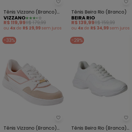
Vizzano - Tênis Vizzano (Branco
Be
Tênis Vizzano (Branco)
Tênis Beira Rio (Branco)
VIZZANO
BEIRA RIO
em Sintético
R$ 119,99
R$ 179,99
R$ 139,99
R$ 159,99
ou
4x
de
R$ 29,99
sem
juros
ou
4x
de
R$ 34,99
sem
juros
-33%
-29%
Be
Vizzano - Tênis Vizzano (Branco
Tênis Beira Rio (Branca)
Tênis Vizzano (Branco)