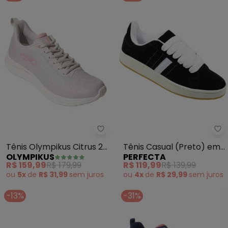
Olympikus - Tênis Olympikus Cit
Pe
Tênis Olympikus Citrus 2
Tênis Casual (Preto) em
OLYMPIKUS
PERFECTA
(Cinza)
Camurça Sintética
R$ 159,99
R$ 179,99
R$ 119,99
R$ 139,99
ou
5x
de
R$ 31,99
sem
juros
ou
4x
de
R$ 29,99
sem
juros
-13%
-31%