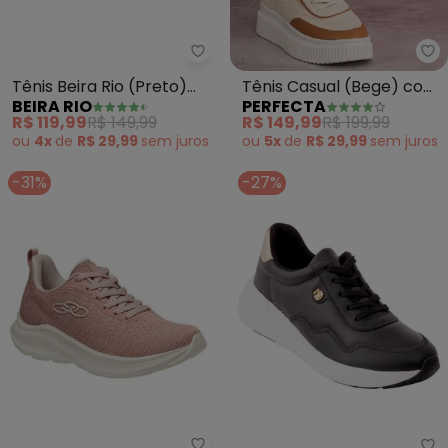
Beira Rio - Tênis Beira Rio (Pret
Pe
Tênis Beira Rio (Preto)
Tênis Casual (Bege) com
BEIRA RIO
PERFECTA
em Sintético
Detalhes em Caramelo
R$ 119,99
R$ 149,99
R$ 149,99
R$ 199,99
ou
4x
de
R$ 29,99
sem
juros
ou
5x
de
R$ 29,99
sem
juros
-31%
-27%