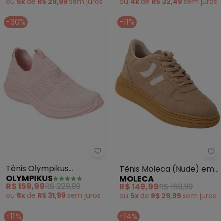
ou
5x
de
R$ 29,99
sem
juros
ou
4x
de
R$ 32,49
sem
juros
-30%
-11%
Olympikus - Tênis Olympikus Ul
Mo
Tênis Olympikus
Tênis Moleca (Nude) em
OLYMPIKUS
MOLECA
Ultraleve 156g (Rosa)
Nobuck
R$ 159,99
R$ 229,99
R$ 149,99
R$ 169,99
ou
5x
de
R$ 31,99
sem
juros
ou
5x
de
R$ 29,99
sem
juros
-11%
-14%