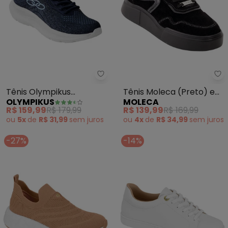
Olympikus - Tênis Olympikus (M
Mo
Tênis Olympikus
Tênis Moleca (Preto) em
OLYMPIKUS
MOLECA
(Marinho)
Camurça
R$ 159,99
R$ 179,99
R$ 139,99
R$ 169,99
ou
5x
de
R$ 31,99
sem
juros
ou
4x
de
R$ 34,99
sem
juros
-27%
-14%