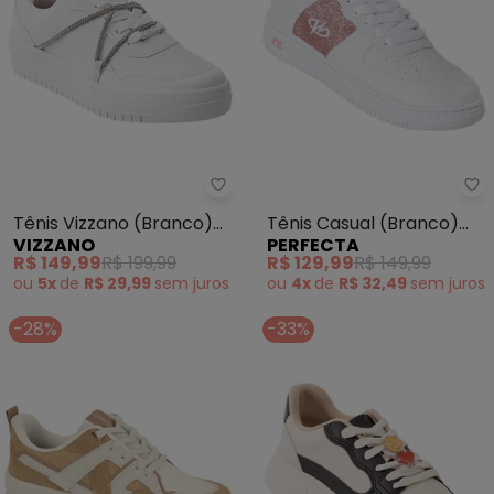
Vizzano - Tênis Vizzano (Branco
Pe
Tênis Vizzano (Branco)
Tênis Casual (Branco)
VIZZANO
PERFECTA
em Sintético
com Detalhe de Glitter
R$ 149,99
R$ 199,99
R$ 129,99
R$ 149,99
ou
5x
de
R$ 29,99
sem
juros
ou
4x
de
R$ 32,49
sem
juros
-28%
-33%