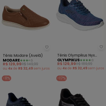
Ol
Modare - Tênis Modare (Avelã)
Tênis Olympikus Nyx
Tênis Modare (Avelã)
OLYMPIKUS
MODARE
(Stone/Coral)
R$ 129,99
R$ 189,99
R$ 129,99
R$ 149,99
ou
4x
de
R$ 32,49
sem
juros
ou
4x
de
R$ 32,49
sem
juros
-11%
-17%