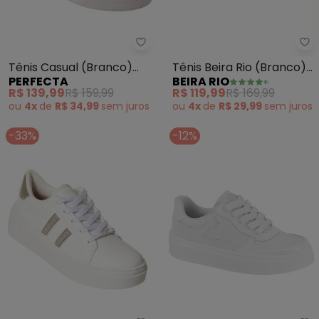
Be
Perfecta - Tênis Casual (Branco
Tênis Beira Rio (Branco)
Tênis Casual (Branco)
BEIRA RIO
PERFECTA
em Sintético
em Sintético
R$ 119,99
R$ 169,99
R$ 139,99
R$ 159,99
ou
4x
de
R$ 29,99
sem
juros
ou
4x
de
R$ 34,99
sem
juros
-33%
-12%