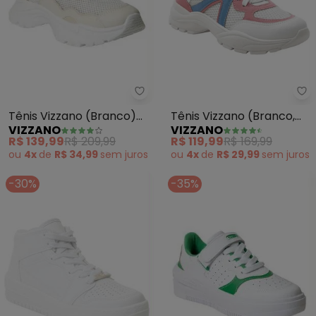
Vizzano - Tênis Vizzano (Branc
Vi
Tênis Vizzano (Branco)
Tênis Vizzano (Branco,
VIZZANO
VIZZANO
em Tecido
Azul e Rosa) em Sintético
R$ 139,99
R$ 209,99
R$ 119,99
R$ 169,99
ou
4x
de
R$ 34,99
sem
juros
ou
4x
de
R$ 29,99
sem
juros
-30%
-35%