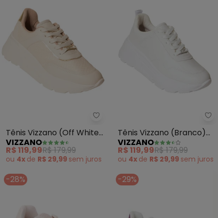
Vizzano - Tênis Vizzano (Off Wh
Vi
Tênis Vizzano (Off White)
Tênis Vizzano (Branco)
VIZZANO
VIZZANO
em Sintético
em Sintético
R$ 119,99
R$ 179,99
R$ 119,99
R$ 179,99
ou
4x
de
R$ 29,99
sem
juros
ou
4x
de
R$ 29,99
sem
juros
-28%
-29%