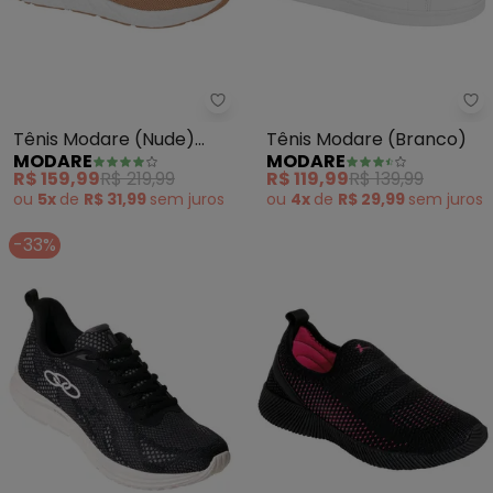
Modare - Tênis Modare (Nude) 
Mo
Tênis Modare (Nude)
Tênis Modare (Branco)
MODARE
MODARE
com Tecnologia Etpu no
R$ 159,99
R$ 219,99
R$ 119,99
R$ 139,99
Solado
ou
5x
de
R$ 31,99
sem
juros
ou
4x
de
R$ 29,99
sem
juros
-33%