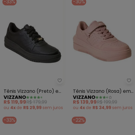
-33%
-30%
Vizzano - Tênis Vizzano (Preto)
Vi
Tênis Vizzano (Preto) em
Tênis Vizzano (Rosa) em
VIZZANO
VIZZANO
Sintético
Sintético
R$ 119,99
R$ 179,99
R$ 139,99
R$ 199,99
ou
4x
de
R$ 29,99
sem
juros
ou
4x
de
R$ 34,99
sem
juros
-33%
-22%