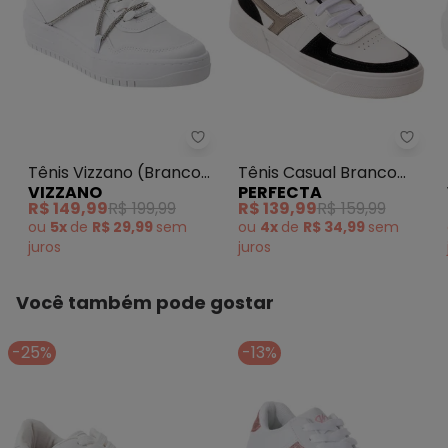
Tênis Vizzano (Branco) em Sinté
Perfe
Tênis Vizzano (Branco)
Tênis Casual Branco
VIZZANO
PERFECTA
em Sintético
em Sintético
R$ 149,99
R$ 199,99
R$ 139,99
R$ 159,99
ou
5x
de
R$ 29,99
sem
ou
4x
de
R$ 34,99
sem
juros
juros
Você também pode gostar
-25%
-13%