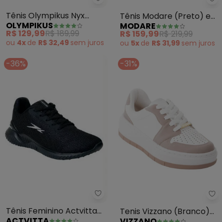
Olympikus - Tênis Olympikus Ny
Mo
Tênis Olympikus Nyx
Tênis Modare (Preto) em
OLYMPIKUS
MODARE
(Calendula/Pettit)
Sintético
R$ 129,99
R$ 189,99
R$ 159,99
R$ 219,99
ou
4x
de
R$ 32,49
sem
juros
ou
5x
de
R$ 31,99
sem
juros
-36%
-31%
Actvitta - Tênis Feminino Actvi
Vi
Tênis Feminino Actvitta
Tenis Vizzano (Branco)
ACTVITTA
VIZZANO