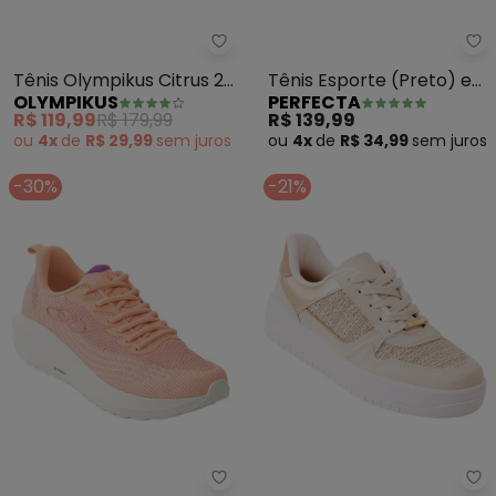
Olympikus - Tênis Olympikus Cit
Pe
Tênis Olympikus Citrus 2
Tênis Esporte (Preto) em
OLYMPIKUS
PERFECTA
(Preto)
Tecido Modelo Calce
R$ 119,99
R$ 179,99
R$ 139,99
Fácil
ou
4x
de
R$ 29,99
sem
juros
ou
4x
de
R$ 34,99
sem
juros
-30%
-21%
Olympikus - Tênis Olympikus A
Vi