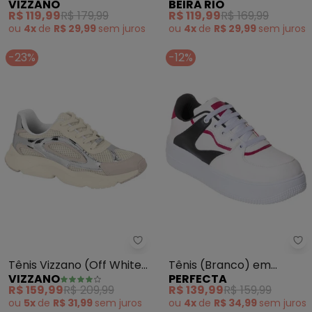
BEIRA RIO
VIZZANO
em Sisntético
em Sintético
R$ 119,99
R$ 169,99
R$ 119,99
R$ 179,99
ou
4x
de
R$ 29,99
sem
juros
ou
4x
de
R$ 29,99
sem
juros
-23%
-12%
Vizzano - Tênis Vizzano (Off Wh
Pe
Tênis Vizzano (Off White)
Tênis (Branco) em
VIZZANO
PERFECTA
em Sintético e Tecido
Sisntético
R$ 159,99
R$ 209,99
R$ 139,99
R$ 159,99
ou
5x
de
R$ 31,99
sem
juros
ou
4x
de
R$ 34,99
sem
juros