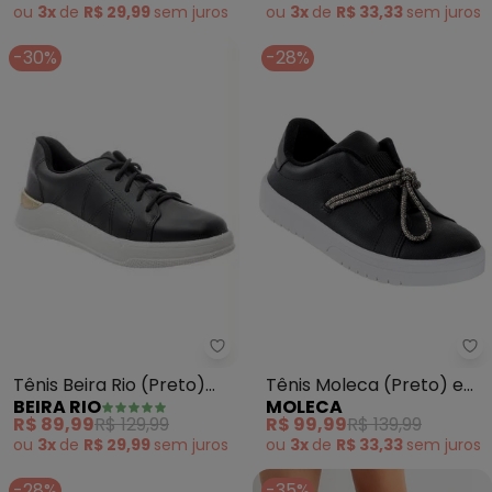
ou
3x
de
R$ 33,33
sem
juros
ou
3x
de
R$ 29,99
sem
juros
-30%
-28%
Beira Rio - Tênis Beira Rio (Pret
Mo
Tênis Beira Rio (Preto)
Tênis Moleca (Preto) em
BEIRA RIO
MOLECA
em Sintético
Sintético
R$ 89,99
R$ 129,99
R$ 99,99
R$ 139,99
ou
3x
de
R$ 29,99
sem
juros
ou
3x
de
R$ 33,33
sem
juros
-28%
-35%