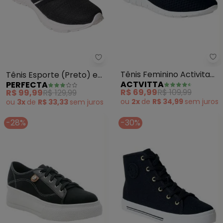
Ac
Perfecta - Tênis Esporte (Preto
Tênis Feminino Activita
Tênis Esporte (Preto) em
ACTVITTA
PERFECTA
(Preto) em Tecido
Sisntético
R$ 69,99
R$ 109,99
R$ 99,99
R$ 129,99
ou
2x
de
R$ 34,99
sem
juros
ou
3x
de
R$ 33,33
sem
juros
-28%
-30%