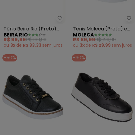
Beira Rio - Tênis Beira Rio (Pre
Mo
Tênis Beira Rio (Preto)
Tênis Moleca (Preta) em
BEIRA RIO
MOLECA
em Tecido
Tecido
R$ 99,99
R$ 139,99
R$ 89,99
R$ 129,99
ou
3x
de
R$ 33,33
sem
juros
ou
3x
de
R$ 29,99
sem
juros
-50%
-30%