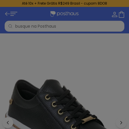
Até 10x + Frete Grátis R$249 Brasil - cupom 8DO8