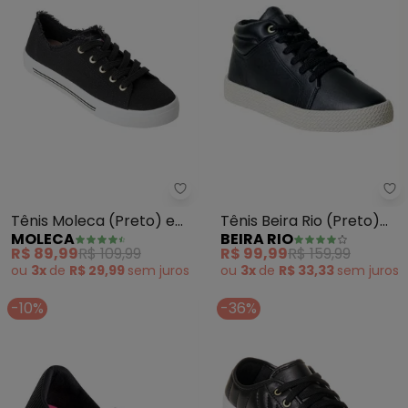
Be
Moleca - Tênis Moleca (Preto)
Tênis Beira Rio (Preto)
Tênis Moleca (Preto) em
BEIRA RIO
MOLECA
em Sintético
Tecido
R$ 99,99
R$ 159,99
R$ 89,99
R$ 109,99
ou
3x
de
R$ 33,33
sem
juros
ou
3x
de
R$ 29,99
sem
juros
-10%
-36%