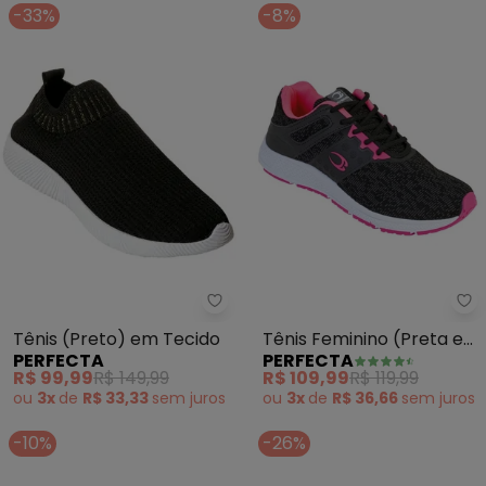
-33%
-8%
Perfecta - Tênis (Preto) em Te
Pe
Tênis (Preto) em Tecido
Tênis Feminino (Preta e
PERFECTA
PERFECTA
Rosa) com Detalhes
R$ 99,99
R$ 149,99
R$ 109,99
R$ 119,99
ou
3x
de
R$ 33,33
sem
juros
ou
3x
de
R$ 36,66
sem
juros
-10%
-26%