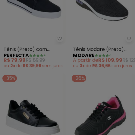
Perfecta - Tênis (Preto) com C
Mo
Tênis (Preto) com
Tênis Modare (Preto)
PERFECTA
MODARE
Cadarço Extra
Ultraconfort
R$ 79,99
R$ 89,99
A partir de
R$ 109,99
R$ 12
ou
2x
de
R$ 39,99
sem
juros
ou
3x
de
R$ 36,66
sem
juros
-35%
-26%