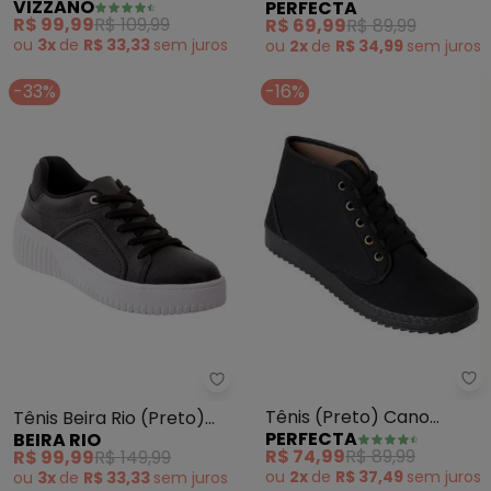
VIZZANO
PERFECTA
Camurça Sintética
R$ 99,99
R$ 109,99
R$ 69,99
R$ 89,99
ou
3x
de
R$ 33,33
sem
juros
ou
2x
de
R$ 34,99
sem
juros
-33%
-16%
Pe
Beira Rio - Tênis Beira Rio (Pret
Tênis (Preto) Cano
Tênis Beira Rio (Preto)
PERFECTA
BEIRA RIO
Médido em Tecido
em Sintético
R$ 74,99
R$ 89,99
R$ 99,99
R$ 149,99
ou
2x
de
R$ 37,49
sem
juros
ou
3x
de
R$ 33,33
sem
juros