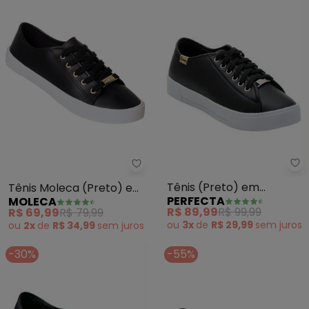
Pe
Moleca - Tênis Moleca (Preto) 
Tênis (Preto) em
Tênis Moleca (Preto) em
PERFECTA
MOLECA
Sintético
Sintético
R$ 89,99
R$ 99,99
R$ 69,99
R$ 79,99
ou
3x
de
R$ 29,99
sem
juros
ou
2x
de
R$ 34,99
sem
juros
-30%
-55%