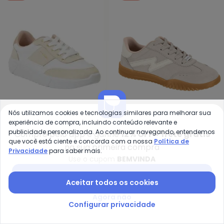
Nós utilizamos cookies e tecnologias similares para melhorar sua
experiência de compra, incluindo conteúdo relevante e
Moleca - Tênis Moleca (Branco)
Mo
publicidade personalizada. Ao continuar navegando, entendemos
Compre pelo app e ganhe
12% OFF + frete grátis
que você está ciente e concorda com a nossa
Política de
Tênis Moleca (Branco)
Tênis Moleca (Cinza) em
na sua primeira compra
Privacidade
para saber mais.
MOLECA
MOLECA
em Sintético
Camurça Sintética
Use o cupom
BEMVINDA
R$ 99,99
R$ 159,99
R$ 79,99
R$ 159,99
ou
3x
de
R$ 33,33
sem
juros
ou
2x
de
R$ 39,99
sem
juros
Baixar app Posthaus
Aceitar todos os cookies
-12%
-30%
Agora não
Configurar privacidade