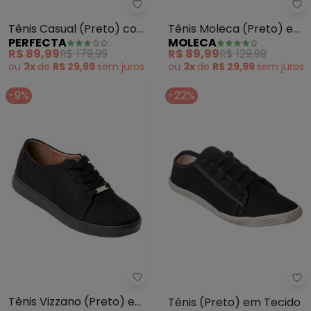
Perfecta - Tênis Casual (Preto)
Mo
Tênis Casual (Preto) com
Tênis Moleca (Preto) em
PERFECTA
MOLECA
Sintético Texturizado
Sintético
R$ 89,99
R$ 179,99
R$ 89,99
R$ 129,99
ou
3x
de
R$ 29,99
sem
juros
ou
3x
de
R$ 29,99
sem
juros
-9%
-22%
Vizzano - Tênis Vizzano (Preto
Pe
Tênis Vizzano (Preto) em
Tênis (Preto) em Tecido