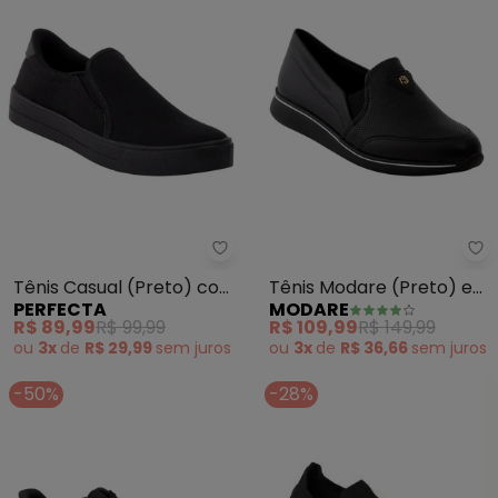
Perfecta - Tênis Casual (Preto)
Mo
Tênis Casual (Preto) com
Tênis Modare (Preto) em
PERFECTA
MODARE
Detalhe de Elástico
Sintético
R$ 89,99
R$ 99,99
R$ 109,99
R$ 149,99
ou
3x
de
R$ 29,99
sem
juros
ou
3x
de
R$ 36,66
sem
juros
-50%
-28%