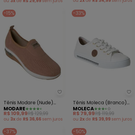
ou
2x
de
R$ 34,99
sem
juros
ou
3x
de
R$ 29,99
sem
juros
-15%
-33%
Modare - Tênis Modare (Nude) 
Mo
Tênis Modare (Nude)
Tênis Moleca (Branco)
MODARE
MOLECA
Ultraconfort
em Sintético
R$ 109,99
R$ 129,99
R$ 79,99
R$ 119,99
ou
3x
de
R$ 36,66
sem
juros
ou
2x
de
R$ 39,99
sem
juros
-37%
-50%