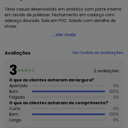
Tênis casual desenvolvido em sintético com parte interna
em tecido de poliéster. Fechamento em cadarço com
adereço dourado. Sola em PVC. Solado com detalhe de
strass.
Perfecta - Tênis Casual Preto com Sintético
...Ver mais
Texturizado
Código do produto: 3757374
Avaliações
Ver todas as avaliações
Observação: Strass - Detalhe dourado no cadarço
Tecido: Sintético
3
Composição: Sintetico/pvc
2
avaliações
Histórico de preços
O que as clientes acharam da largura?
Apertado
0
%
O preço apresentado abaixo é o menor oferecido em
Bom
100
%
algum dia do mês, para o menor tamanho disponível.
Folgado
0
%
N/D*
agosto/2026
O que as clientes acharam do comprimento?
N/D*
julho/2026
Curto
0
%
N/D*
junho/2026
Bom
100
%
N/D*
maio/2026
Longo
0
%
N/D*
abril/2026
R$ 89,99