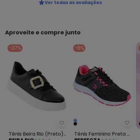
Ver todas as avaliações
Aproveite e compre junto
-37%
-8%
Tênis Beira Rio (Preto) em Sinté
Perfe
Tênis Beira Rio (Preto)
Tênis Feminino Preta e