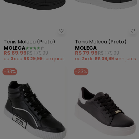
Moleca - Tênis Moleca (Preto)
Mo
Tênis Moleca (Preto)
Tênis Moleca (Preto)
MOLECA
MOLECA
R$ 89,99
R$ 179,99
R$ 79,99
R$ 179,99
ou
3x
de
R$ 29,99
sem
juros
ou
2x
de
R$ 39,99
sem
juros
-33%
-33%