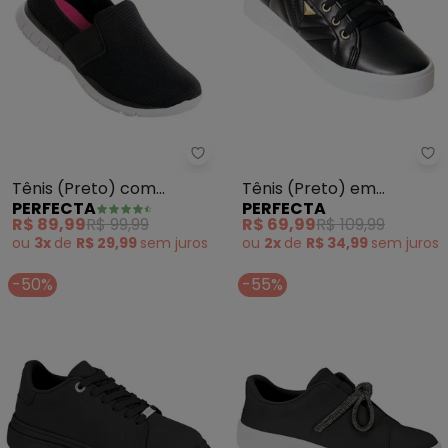
Perfecta - Tênis (Preto) com Te
Pe
Tênis (Preto) com
Tênis (Preto) em
PERFECTA
PERFECTA
Textura e Elástico
Sintético
R$ 89,99
R$ 99,99
R$ 69,99
R$ 109,99
ou
3x
de
R$ 29,99
sem
juros
ou
2x
de
R$ 34,99
sem
juros
-50%
-55%