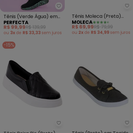
Mo
Perfecta - Tênis (Verde Água) 
Tênis Moleca (Preta)
Tênis (Verde Água) em
MOLECA
PERFECTA
com Detalhe Dourado
Tecido
R$ 69,99
R$ 79,99
R$ 99,99
R$ 139,99
ou
2x
de
R$ 34,99
sem
juros
ou
3x
de
R$ 33,33
sem
juros
-15%
Pe
Beira Rio - Tênis Beira Rio (Pret