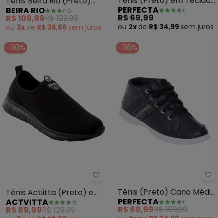
Tênis (Preto) em Tecido
Tênis Beira Rio (Preto)
PERFECTA
BEIRA RIO
Mesh
em Sintético
R$ 69,99
R$ 109,99
R$ 129,99
ou
2x
de
R$ 34,99
sem
juros
ou
3x
de
R$ 36,66
sem
juros
-30%
-36%
Pe
Actvitta - Tênis Actiitta (Preto
Tênis (Preto) Cano Médio
Tênis Actiitta (Preto) em
PERFECTA
ACTVITTA
com Detalhes de Brilho
Tecido
R$ 69,99
R$ 109,99
R$ 89,99
R$ 129,99