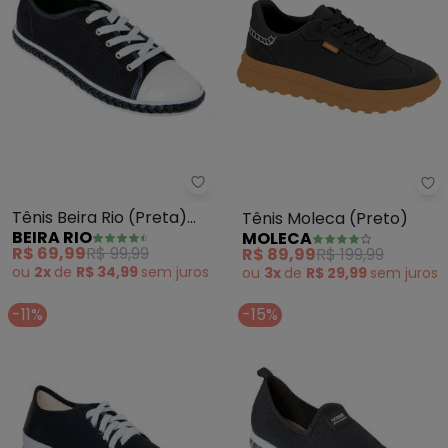
Beira Rio - Tênis Beira Rio (Pret
Mo
Tênis Beira Rio (Preta)
Tênis Moleca (Preto)
BEIRA RIO
MOLECA
em Sintético
R$ 69,99
R$ 99,99
R$ 89,99
R$ 199,99
ou
2x
de
R$ 34,99
sem
juros
ou
3x
de
R$ 29,99
sem
juros
-11%
-15%