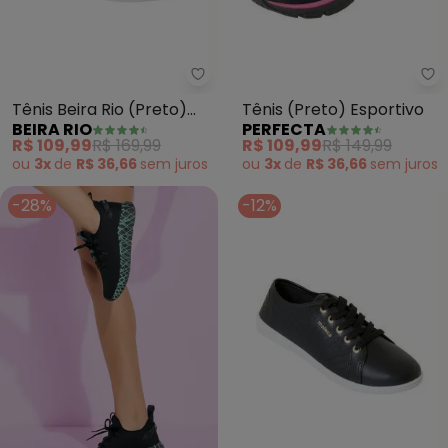
Beira Rio - Tênis Beira Rio (Pret
Pe
Tênis Beira Rio (Preto)
Tênis (Preto) Esportivo
BEIRA RIO
PERFECTA
em Sintético
R$ 109,99
R$ 169,99
R$ 109,99
R$ 149,99
ou
3x
de
R$ 36,66
sem
juros
ou
3x
de
R$ 36,66
sem
juros
-28%
-12%