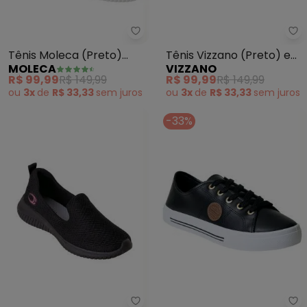
Moleca - Tênis Moleca (Preto)
Vi
Tênis Moleca (Preto)
Tênis Vizzano (Preto) em
MOLECA
VIZZANO
Cano Médio
Sintético
R$ 99,99
R$ 149,99
R$ 99,99
R$ 149,99
ou
3x
de
R$ 33,33
sem
juros
ou
3x
de
R$ 33,33
sem
juros
-33%