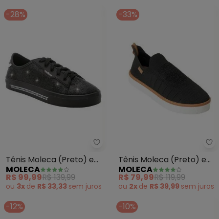
-28%
-33%
Moleca - Tênis Moleca (Preto) 
Mo
Tênis Moleca (Preto) em
Tênis Moleca (Preto) em
MOLECA
MOLECA
Sintético
Tecido Elástico
R$ 99,99
R$ 139,99
R$ 79,99
R$ 119,99
ou
3x
de
R$ 33,33
sem
juros
ou
2x
de
R$ 39,99
sem
juros
-12%
-10%