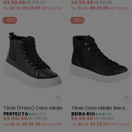
R$ 89,99
R$ 129,99
R$ 89,99
R$ 119,99
ou
3x
de
R$ 29,99
sem
juros
ou
3x
de
R$ 29,99
sem
juros
-45%
-50%
Perfecta - Tênis (Preto) Cano 
Be
Tênis (Preto) Cano Médio
Tênis Cano Médio Beira
PERFECTA
BEIRA RIO
Rio (Preto)
R$ 109,99
R$ 199,99
R$ 99,99
R$ 199,99
ou
3x
de
R$ 36,66
sem
juros
ou
3x
de
R$ 33,33
sem
juros