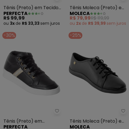
Perfecta - Tênis (Preto) em Te
Mo
Tênis (Preto) em Tecido
Tênis Moleca (Preto) em
PERFECTA
MOLECA
Mesh
Sintético
R$ 99,99
R$ 79,99
R$ 119,99
ou
3x
de
R$ 33,33
sem
juros
ou
2x
de
R$ 39,99
sem
juros
-30%
-25%
Perfecta - Tênis (Preto) em Sin
Mo
Tênis (Preto) em
Tênis Moleca (Preto) em
PERFECTA
MOLECA
Sintético
Sintético