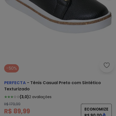
Perf
-50%
PERFECTA
-
Tênis Casual Preto com Sintético
Texturizado
(
3,0
)
2
avaliações
R$ 179,99
ECONOMIZE
R$ 89,99
R$ 90,00