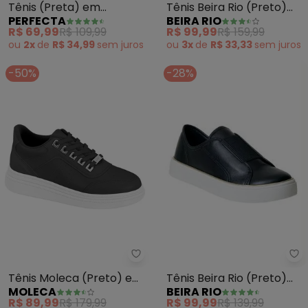
Tênis (Preta) em
Tênis Beira Rio (Preto)
PERFECTA
BEIRA RIO
Sintético
em Sintético
R$ 69,99
R$ 109,99
R$ 99,99
R$ 159,99
ou
2x
de
R$ 34,99
sem
juros
ou
3x
de
R$ 33,33
sem
juros
-50%
-28%
Be
Moleca - Tênis Moleca (Preto) 
Tênis Beira Rio (Preto)
Tênis Moleca (Preto) em
BEIRA RIO
MOLECA
em Sintético
Sintético
R$ 99,99
R$ 139,99
R$ 89,99
R$ 179,99