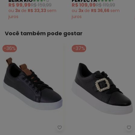
BEIRA RIO
PERFECTA
em Sintético
Rosa com Detalhes
R$ 99,99
R$ 159,99
R$ 109,99
R$ 119,99
ou
3x
de
R$ 33,33
sem
ou
3x
de
R$ 36,66
sem
juros
juros
Você também pode gostar
-36%
-37%
Perfecta - Tênis (Preta) em Sin
Be