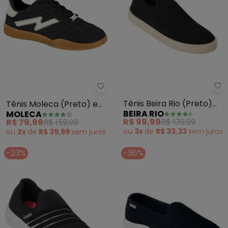
Be
Moleca - Tênis Moleca (Preto)
Tênis Beira Rio (Preto)
Tênis Moleca (Preto) em
BEIRA RIO
MOLECA
em Tecido
Camurça Sintética
R$ 99,99
R$ 139,99
R$ 79,99
R$ 159,99
ou
3x
de
R$ 33,33
sem
juros
ou
2x
de
R$ 39,99
sem
juros
-23%
-36%