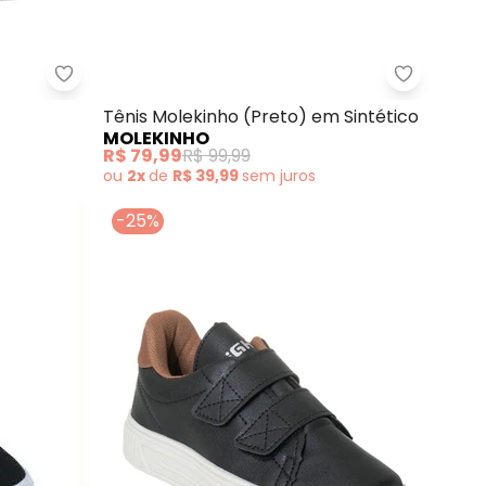
com Luzinhas no Solado
Perfecta - Tênis (Preto) com Latex Antiderrapan
Molekinho
Tênis Molekinho (Preto) em Sintético
MOLEKINHO
R$ 79,99
R$ 99,99
ou
2x
de
R$ 39,99
sem
juros
-25%