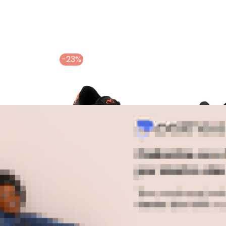
-23%
 Preto em Sintético
Chuteira Molekinho (Preto) em Sisntético
Perfecta - Tênis 
o (Preto)
Tênis Infantil Preto em
Tênis Infan