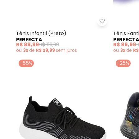
Perfecta - Têni
Tênis Infantil (Preto)
Tênis Fant
PERFECTA
PERFECT
Solado
R$ 89,99
R$ 119,99
R$ 89,99
R
ou
3x
de
R$ 29,99
sem
juros
ou
3x
de
R$
-55%
-25%