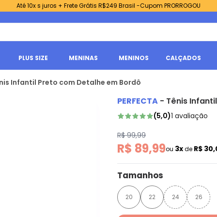
Até 10x s juros + Frete Grátis R$249 Brasil -Cupom PRORROGOU
PLUS SIZE
MENINAS
MENINOS
CALÇADOS
nis Infantil Preto com Detalhe em Bordô
PERFECTA
-
Tênis Infant
(
5,0
)
1
avaliação
R$ 99,99
R$ 89,99
3x
R$ 30
ou
de
Tamanhos
20
22
24
26