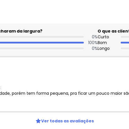
acharam da largura?
O que as cli
0
%
Curto
100
%
Bom
0
%
Longo
:
dade, porém tem forma pequena, pra ficar um pouco maior são
Ver todas as avaliações