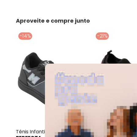
Aproveite e compre junto
-14%
-21%
Perfecta - Tênis Infantil
Tênis Infantil Preto em
Chuteira Molekinh