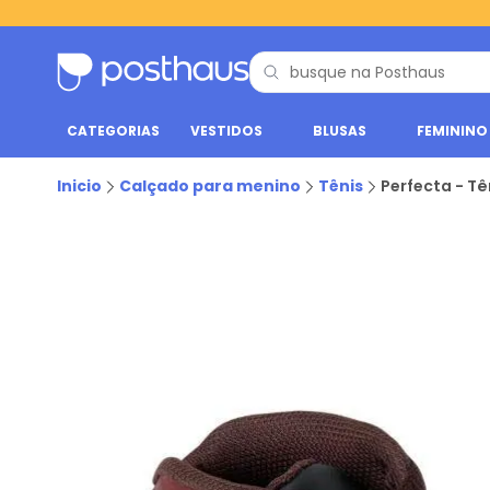
CATEGORIAS
VESTIDOS
BLUSAS
FEMININO
Inicio
Calçado para menino
Tênis
Perfecta - Tê