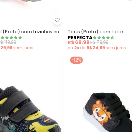
s Infantil (Preto)
Perfecta - Tênis Fantil (Preto) 
il (Preto) com Luzinhas no
Tênis (Preto) com Latex
A
PERFECTA
Antiderrapante
$ 119,99
R$ 69,99
R$ 79,99
 29,99
sem
juros
ou
2x
de
R$ 34,99
sem
juros
-12%