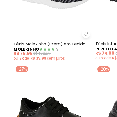
Molekinho - Tê
Tênis Infa
Tênis Molekinho (Preto) em Tecido
PERFECT
MOLEKINHO
R$ 74,99
R
R$ 79,99
R$ 179,99
ou
2x
de
R$
ou
2x
de
R$ 39,99
sem
juros
-27%
-20%