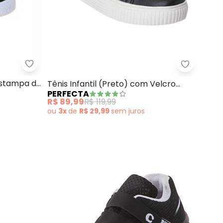
) com Luzinha
Perfecta - Tênis Infantil (Preto) com Estampa de
Perfecta 
 Estampa de
Tênis Infantil (Preto) com Velcro
PERFECTA
Duplo
R$ 89,99
R$ 119,99
ou
3x
de
R$ 29,99
sem
juros