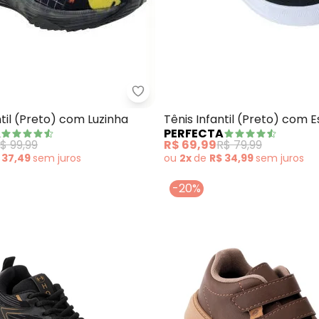
Perfecta - Tênis Infantil (Preto
nis Molekinho (Preto) em Tecido
ntil (Preto) com Luzinha
Tênis Infantil (Preto) com
A
PERFECTA
Tigre
$ 99,99
R$ 69,99
R$ 79,99
 37,49
sem
juros
ou
2x
de
R$ 34,99
sem
juros
-20%