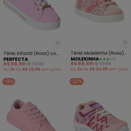
Mo
Perfecta - Tênis Infantil (Ros
Tênis Molekinha (Rosa)
Tênis Infantil (Rosa) com
MOLEKINHA
PERFECTA
em Sintético
Adereço Dourado
R$ 69,99
R$ 89,99
R$ 89,99
R$ 119,99
ou
2x
de
R$ 34,99
sem
juros
ou
3x
de
R$ 29,99
sem
juros
-16%
-27%