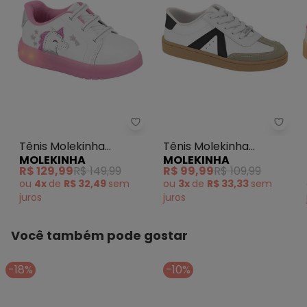
Tênis Molekinha (Branco)
Tênis
Tênis Molekinha
Tênis Molekinha
MOLEKINHA
MOLEKINHA
(Branco)
(Branco)
R$ 129,99
R$ 149,99
R$ 99,99
R$ 109,99
ou
4x
de
R$ 32,49
sem
ou
3x
de
R$ 33,33
sem
juros
juros
Você também pode gostar
-18%
-10%