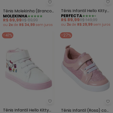
Pe
Molekinha - Tênis Molekinha (B
Tênis Infantil Hello Kitty
Tênis Molekinha (Branco)
PERFECTA
MOLEKINHA
(Branco) em Sintético
em Sintético
R$ 89,99
R$ 149,99
R$ 69,99
R$ 89,99
ou
3x
de
R$ 29,99
sem
juros
ou
2x
de
R$ 34,99
sem
juros
-41%
-27%
Perfecta - Tênis Infantil Hello
Pe
Tênis Infantil Hello Kitty
Tênis Infantil (Rosa) com