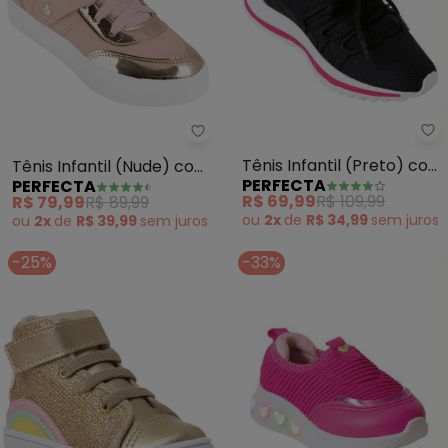
Pe
Perfecta - Tênis Infantil (Nud
Tênis Infantil (Preto) com
Tênis Infantil (Nude) com
PERFECTA
PERFECTA
Ioiô
Cano Médio
R$ 69,99
R$ 109,99
R$ 79,99
R$ 89,99
ou
2x
de
R$ 34,99
sem
juros
ou
2x
de
R$ 39,99
sem
juros
-25%
-33%