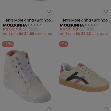
Molekinha - Tênis Molekinha (B
Mo
Tênis Molekinha (Branco)
Tênis Molekinha (Branco)
MOLEKINHA
MOLEKINHA
em Sintético
em Sintético
R$ 69,99
R$ 159,99
R$ 99,99
R$ 119,99
ou
2x
de
R$ 34,99
sem
juros
ou
3x
de
R$ 33,33
sem
juros
-20%
-9%