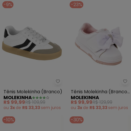
-9%
-23%
Molekinha - Tênis Molekinha (B
Mo
Tênis Molekinha (Branco)
Tênis Molekinha (Branco)
MOLEKINHA
MOLEKINHA
em Sintético
R$ 99,99
R$ 109,99
R$ 99,99
R$ 129,99
ou
3x
de
R$ 33,33
sem
juros
ou
3x
de
R$ 33,33
sem
juros
-10%
-30%