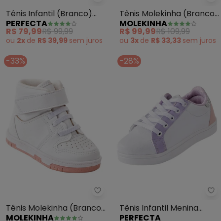
Perfecta - Tênis Infantil (Branc
Mo
Tênis Infantil (Branco)
Tênis Molekinha (Branco
PERFECTA
MOLEKINHA
com Glitter
Off) em Sintético
R$ 79,99
R$ 99,99
R$ 99,99
R$ 109,99
ou
2x
de
R$ 39,99
sem
juros
ou
3x
de
R$ 33,33
sem
juros
-33%
-28%
Molekinha - Tênis Molekinha (B
Pe
Tênis Molekinha (Branco)
Tênis Infantil Menina
MOLEKINHA
PERFECTA
em Sintético
(Branco) em Sintético