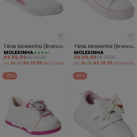
Molekinha - Tênis Molekinha (B
Mo
Tênis Molekinha (Branco)
Tênis Molekinha (Branco)
MOLEKINHA
MOLEKINHA
em Sintético
em Sintético
R$ 89,99
R$ 119,99
R$ 89,99
R$ 99,99
ou
3x
de
R$ 29,99
sem
juros
ou
3x
de
R$ 29,99
sem
juros
-25%
-33%