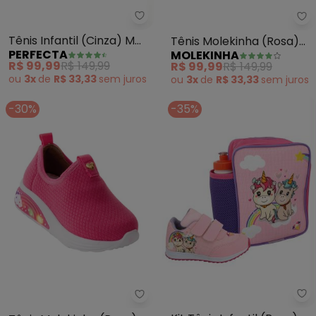
Perfecta - Tênis Infantil (Cinza
Mo
Tênis Infantil (Cinza) M
Tênis Molekinha (Rosa)
PERFECTA
MOLEKINHA
Tecido
em Sintético
R$ 99,99
R$ 149,99
R$ 99,99
R$ 149,99
ou
3x
de
R$ 33,33
sem
juros
ou
3x
de
R$ 33,33
sem
juros
-30%
-35%
Pe
Molekinha - Tênis Molekinha (R