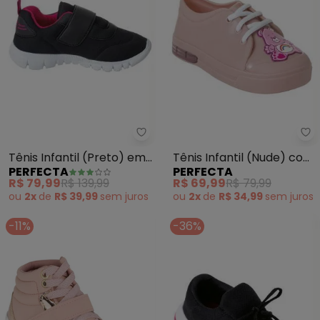
Perfecta - Tênis Infantil (Preto
Pe
Tênis Infantil (Preto) em
Tênis Infantil (Nude) com
PERFECTA
PERFECTA
Tecido
Luz de Led
R$ 79,99
R$ 139,99
R$ 69,99
R$ 79,99
ou
2x
de
R$ 39,99
sem
juros
ou
2x
de
R$ 34,99
sem
juros
-11%
-36%