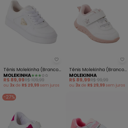
Molekinha - Tênis Molekinha (B
Mo
Tênis Molekinha (Branco)
Tênis Molekinha (Branco)
MOLEKINHA
MOLEKINHA
em Sintético
com Velcro
R$ 89,99
R$ 109,99
R$ 89,99
R$ 99,99
ou
3x
de
R$ 29,99
sem
juros
ou
3x
de
R$ 29,99
sem
juros
-27%