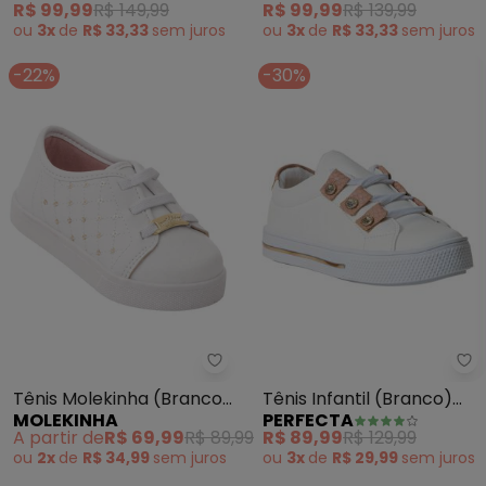
R$ 99,99
R$ 149,99
R$ 99,99
R$ 139,99
ou
3x
de
R$ 33,33
sem
juros
ou
3x
de
R$ 33,33
sem
juros
-22%
-30%
Pe
Molekinha - Tênis Molekinha (B
Tênis Infantil (Branco)
Tênis Molekinha (Branco)
PERFECTA
MOLEKINHA
com Detalhe de Strass
em Sintético
R$ 89,99
R$ 129,99
A partir de
R$ 69,99
R$ 89,99
ou
3x
de
R$ 29,99
sem
juros
ou
2x
de
R$ 34,99
sem
juros