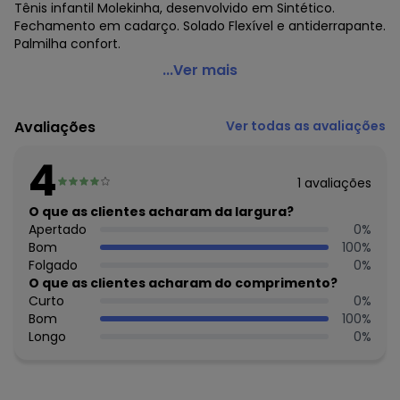
Tênis infantil Molekinha, desenvolvido em Sintético.
Fechamento em cadarço. Solado Flexível e antiderrapante.
Palmilha confort.
Molekinha - Tênis Molekinha Branca em Sintético
...Ver mais
Código do produto: 3702090
Observação: Palmilha confort
Avaliações
Ver todas as avaliações
Material: Sintético
Composição: Sintético
4
1
avaliações
Histórico de preços
O que as clientes acharam da largura?
O preço apresentado abaixo é o menor oferecido em
Apertado
0
%
algum dia do mês, para o menor tamanho disponível.
Bom
100
%
N/D*
agosto/2026
Folgado
0
%
R$ 79,99
julho/2026
O que as clientes acharam do comprimento?
N/D*
junho/2026
Curto
0
%
N/D*
maio/2026
Bom
100
%
N/D*
abril/2026
Longo
0
%
R$ 89,99
março/2026
N/D*
fevereiro/2026