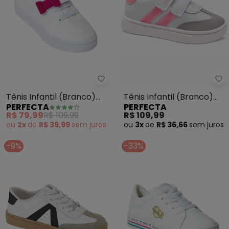
Perfecta - Tênis Infantil (Bran
Pe
Tênis Infantil (Branco)
Tênis Infantil (Branco)
PERFECTA
PERFECTA
com Velcro
com Velcro
R$ 79,99
R$ 109,99
R$ 109,99
ou
2x
de
R$ 39,99
sem
juros
ou
3x
de
R$ 36,66
sem
juros
-9%
-33%