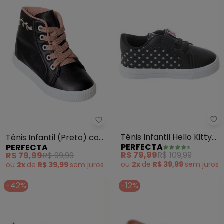
Pe
Perfecta - Tênis Infantil (Pret
Tênis Infantil Hello Kitty
Tênis Infantil (Preto) com
PERFECTA
PERFECTA
(Preta) em Sintético
Detalhe Bordado
R$ 79,99
R$ 109,99
R$ 79,99
R$ 99,99
ou
2x
de
R$ 39,99
sem
juros
ou
2x
de
R$ 39,99
sem
juros
-42%
-12%