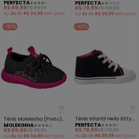
PERFECTA
PERFECTA
(Branco) com Cano
Velcro
R$ 69,99
R$ 119,99
R$ 79,99
R$ 109,99
Médio
ou
2x
de
R$ 34,99
sem
juros
ou
2x
de
R$ 39,99
sem
juros
-30%
-42%
Pe
Molekinha - Tênis Molekinha (P
Tênis Infantil Hello Kitty
Tênis Molekinha (Preto)
PERFECTA
MOLEKINHA
(Preto) em Tecido
em Tecido
R$ 79,99
R$ 139,99
R$ 69,99
R$ 99,99
ou
2x
de
R$ 39,99
sem
juros
ou
2x
de
R$ 34,99
sem
juros