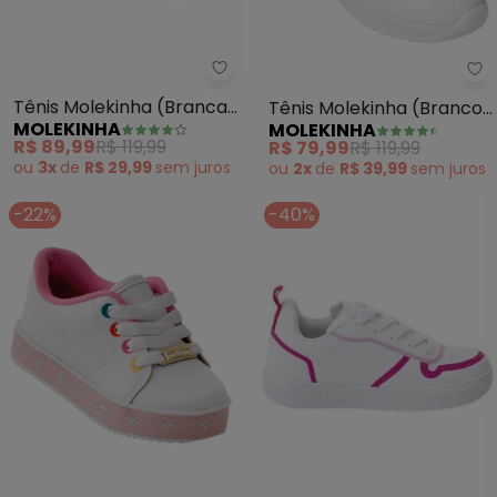
Molekinha - Tênis Molekinha (B
Mo
Tênis Molekinha (Branca)
Tênis Molekinha (Branco)
MOLEKINHA
MOLEKINHA
em Sintético
em Verniz
R$ 89,99
R$ 119,99
R$ 79,99
R$ 119,99
ou
3x
de
R$ 29,99
sem
juros
ou
2x
de
R$ 39,99
sem
juros
-22%
-40%