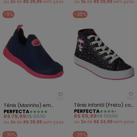
ou
2x
de
R$ 39,99
sem
juros
ou
3x
de
R$ 29,99
sem
juros
-11%
-36%
Pe
Perfecta - Tênis (Marinho) em S
Tênis Infantil (Preto) com
Tênis (Marinho) em
PERFECTA
PERFECTA
Estampa
Sisntético
R$ 69,99
R$ 109,99
R$ 79,99
R$ 89,99
ou
2x
de
R$ 34,99
sem
juros
ou
2x
de
R$ 39,99
sem
juros
-30%
-26%