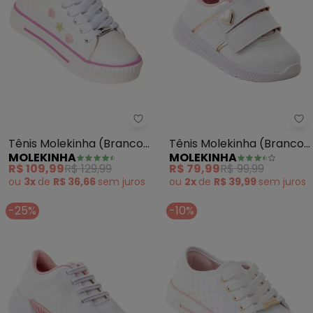
Molekinha - Tênis Molekinha (B
Mo
Tênis Molekinha (Branco)
Tênis Molekinha (Branco)
MOLEKINHA
MOLEKINHA
em Sintético
em Sintético
R$ 109,99
R$ 129,99
R$ 79,99
R$ 99,99
ou
3x
de
R$ 36,66
sem
juros
ou
2x
de
R$ 39,99
sem
juros
-25%
-10%