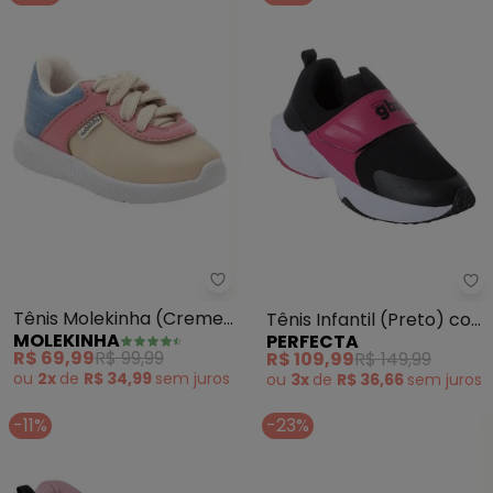
Molekinha - Tênis Molekinha (Cr
Pe
Tênis Molekinha (Creme,
Tênis Infantil (Preto) com
MOLEKINHA
PERFECTA
Azul e Rosa) em Sintético
Velcro
R$ 69,99
R$ 99,99
R$ 109,99
R$ 149,99
ou
2x
de
R$ 34,99
sem
juros
ou
3x
de
R$ 36,66
sem
juros
-11%
-23%