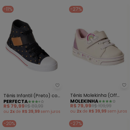
-11%
-27%
Mo
Perfecta - Tênis Infantil (Pret
Tênis Molekinha (Off
Tênis Infantil (Preto) com
MOLEKINHA
PERFECTA
White) em Sisntético
Detalhe de Velcro
R$ 79,99
R$ 109,99
R$ 79,99
R$ 89,99
ou
2x
de
R$ 39,99
sem
juros
ou
2x
de
R$ 39,99
sem
juros
-20%
-27%