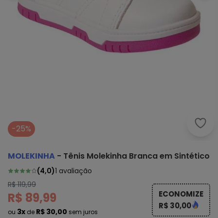
Mole
-25%
MOLEKINHA
-
Tênis Molekinha Branca em Sintético
(
4,0
)
1
avaliação
R$ 119,99
ECONOMIZE
R$ 89,99
R$ 30,00
3x
R$ 30,00
ou
de
sem juros