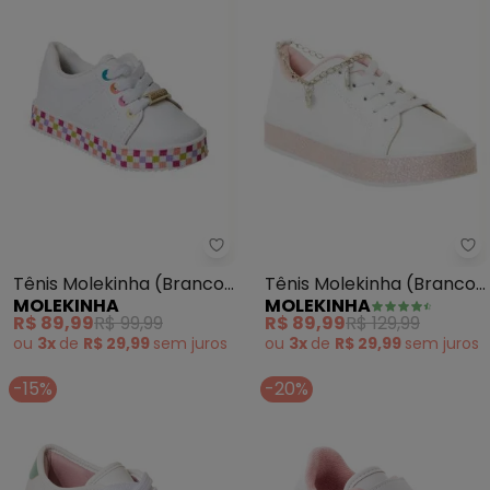
Molekinha - Tênis Molekinha (B
Mo
Tênis Molekinha (Branco)
Tênis Molekinha (Branco)
MOLEKINHA
MOLEKINHA
em Sintético
em Sintético
R$ 89,99
R$ 99,99
R$ 89,99
R$ 129,99
ou
3x
de
R$ 29,99
sem
juros
ou
3x
de
R$ 29,99
sem
juros
-15%
-20%