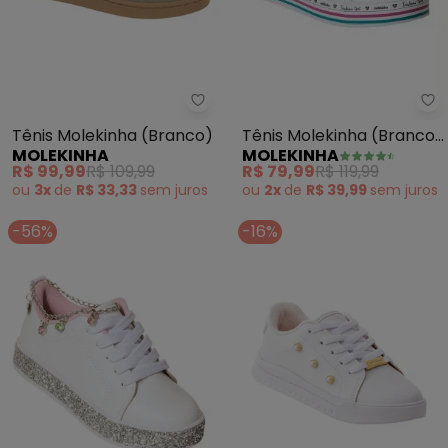
Mo
Molekinha - Tênis Molekinha (B
Tênis Molekinha (Branco)
Tênis Molekinha (Branco)
MOLEKINHA
MOLEKINHA
em Sintético
R$ 79,99
R$ 119,99
R$ 99,99
R$ 109,99
ou
2x
de
R$ 39,99
sem
juros
ou
3x
de
R$ 33,33
sem
juros
-56%
-16%