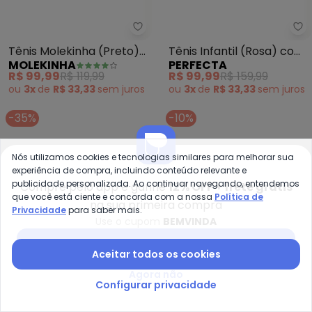
Molekinha - Tênis Molekinha (Pr
Pe
Tênis Molekinha (Preto)
Tênis Infantil (Rosa) com
MOLEKINHA
PERFECTA
em Sintético
Led
R$ 99,99
R$ 119,99
R$ 99,99
R$ 159,99
ou
3x
de
R$ 33,33
sem
juros
ou
3x
de
R$ 33,33
sem
juros
-35%
-10%
Nós utilizamos cookies e tecnologias similares para melhorar sua
experiência de compra, incluindo conteúdo relevante e
publicidade personalizada. Ao continuar navegando, entendemos
Compre pelo app e ganhe
12% OFF + frete grátis
que você está ciente e concorda com a nossa
Política de
na sua primeira compra
Privacidade
para saber mais.
Use o cupom
BEMVINDA
Baixar app Posthaus
Aceitar todos os cookies
Agora não
Configurar privacidade
Perfecta - Tênis Infantil (Rosa)
Mo