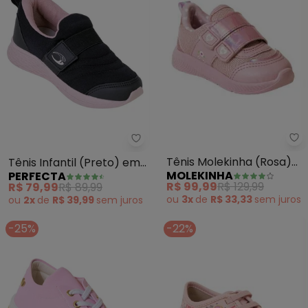
Mo
Perfecta - Tênis Infantil (Pret
Tênis Molekinha (Rosa)
Tênis Infantil (Preto) em
MOLEKINHA
PERFECTA
em Sintético
Tecido com Sintético
R$ 99,99
R$ 129,99
R$ 79,99
R$ 89,99
ou
3x
de
R$ 33,33
sem
juros
ou
2x
de
R$ 39,99
sem
juros
-25%
-22%