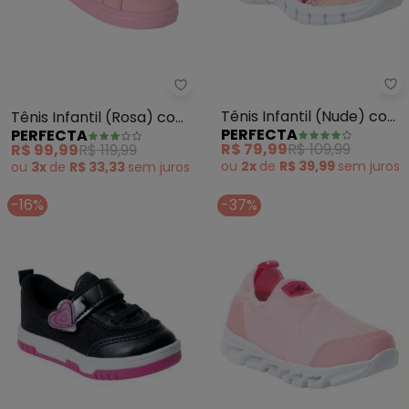
Pe
Perfecta - Tênis Infantil (Rosa
Tênis Infantil (Nude) com
Tênis Infantil (Rosa) com
PERFECTA
PERFECTA
Velcro
Cadarço em Elástico
R$ 79,99
R$ 109,99
R$ 99,99
R$ 119,99
ou
2x
de
R$ 39,99
sem
juros
ou
3x
de
R$ 33,33
sem
juros
-16%
-37%