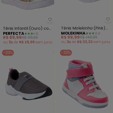
Mo
Perfecta - Tênis Infantil (Ouro
Tênis Molekinha (Pink)
Tênis Infantil (Ouro) com
MOLEKINHA
PERFECTA
em Sintético
Velcro
R$ 99,99
R$ 149,99
R$ 89,99
R$ 119,99
ou
3x
de
R$ 33,33
sem
juros
ou
3x
de
R$ 29,99
sem
juros
-33%
-33%