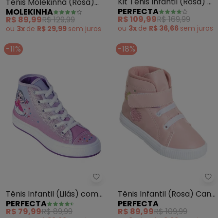
Kit Tênis Infantil (Rosa) +
Tênis Molekinha (Rosa)
PERFECTA
MOLEKINHA
Mochila + Squezze
em Tecido
R$ 109,99
R$ 169,99
R$ 89,99
R$ 129,99
ou
3x
de
R$ 36,66
sem
juros
ou
3x
de
R$ 29,99
sem
juros
-11%
-18%
Perfecta - Tênis Infantil (Lilás
Pe
Tênis Infantil (Lilás) com
Tênis Infantil (Rosa) Cano
PERFECTA
PERFECTA
Cano Médio
Médio e Velcro
R$ 79,99
R$ 89,99
R$ 89,99
R$ 109,99