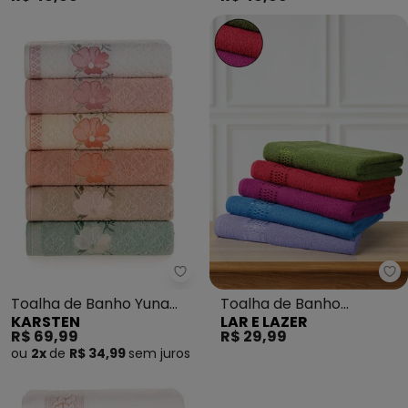
Karsten - Toalha de Banho Yuna
La
Toalha de Banho Yuna
Toalha de Banho
KARSTEN
LAR E LAZER
(Rosé)
(Vermelha) 1 Peça
R$ 69,99
R$ 29,99
ou
2x
de
R$ 34,99
sem
juros