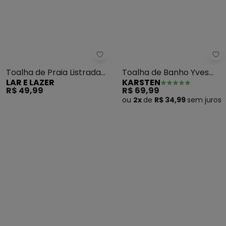
Lar e Lazer - Toalha de Praia Lis
Ka
Toalha de Praia Listrada
Toalha de Banho Yves
LAR E LAZER
KARSTEN
Sortida
(Vanilla)
R$ 49,99
R$ 69,99
ou
2x
de
R$ 34,99
sem
juros