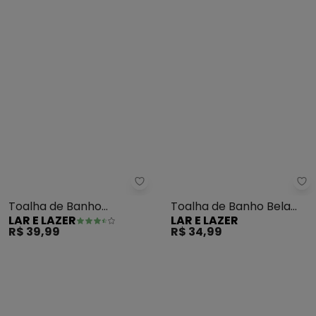
Lar e Lazer - Toalha de Banho (B
La
Toalha de Banho
Toalha de Banho Bela
LAR E LAZER
LAR E LAZER
(Bailarina) 1 Peça
Royale (Preto)
R$ 39,99
R$ 34,99