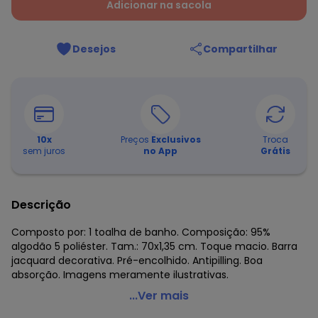
Adicionar na sacola
Desejos
Compartilhar
10
x
Preços
Exclusivos
Troca
sem juros
no App
Grátis
Descrição
Composto por: 1 toalha de banho. Composição: 95%
algodão 5 poliéster. Tam.: 70x1,35 cm. Toque macio. Barra
jacquard decorativa. Pré-encolhido. Antipilling. Boa
absorção. Imagens meramente ilustrativas.
Karsten - Toalha de Banho Liana Marsmallow/Rosa
...Ver mais