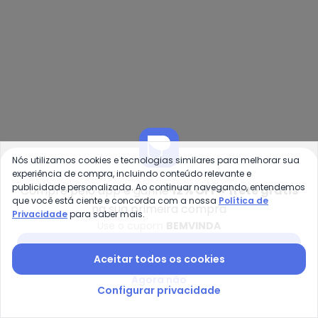
R$ 49,99
R$ 69,99
ou
2x
de
R$ 34,99
sem
juros
Nós utilizamos cookies e tecnologias similares para melhorar sua
experiência de compra, incluindo conteúdo relevante e
publicidade personalizada. Ao continuar navegando, entendemos
Compre pelo app e ganhe
12% OFF + frete grátis
que você está ciente e concorda com a nossa
Política de
na sua primeira compra
Privacidade
para saber mais.
Use o cupom
BEMVINDA
Lar e Lazer - Toalha de Banho (T
Ka
Baixar app Posthaus
Toalha de Banho (Tigre) 1
Toalha de Banho Braga
Aceitar todos os cookies
LAR E LAZER
KARSTEN
Peça
(Cinza)
Agora não
R$ 39,99
R$ 49,99
Configurar privacidade