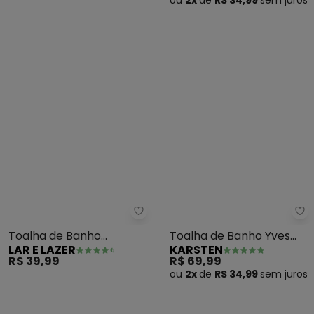
R$ 49,99
R$ 69,99
ou
2x
de
R$ 34,99
sem
juros
Lar e Lazer - Toalha de Banho (
Ka
Toalha de Banho
Toalha de Banho Yves
LAR E LAZER
KARSTEN
(Unicórnio) 1 Peça
(Duna)
R$ 39,99
R$ 69,99
ou
2x
de
R$ 34,99
sem
juros