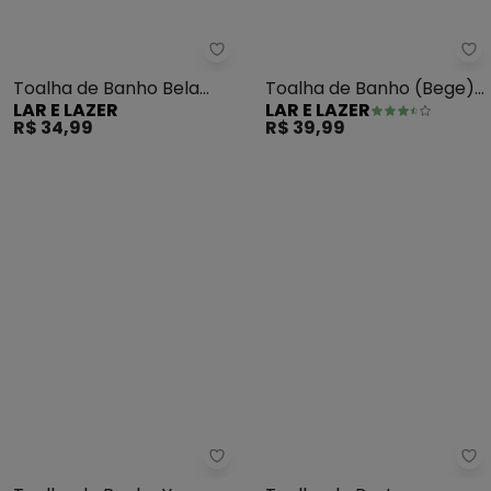
Lar e Lazer - Toalha de Banho B
La
Toalha de Banho Bela
Toalha de Banho (Bege) 1
LAR E LAZER
LAR E LAZER
Royale (Coral)
Peça
R$ 34,99
R$ 39,99
Karsten - Toalha de Banho Yuna 
La