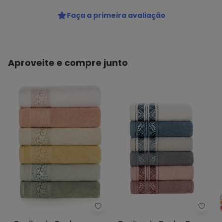
Código do produto: 3929873
Tecido: Algodão
Faça a primeira avaliação
Composição: Algodão e poliéster
Aproveite e compre junto
Karsten - Toalha de Banho Prov
Karst