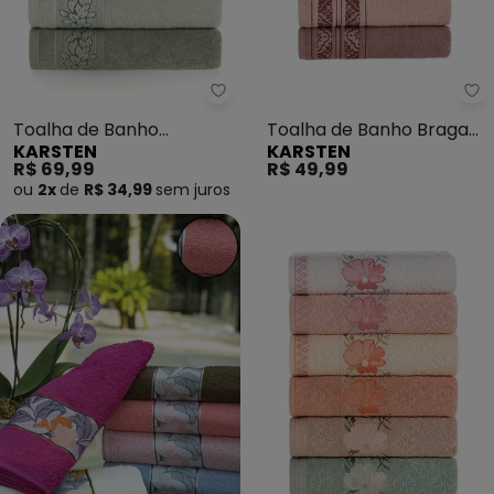
Karsten - Toalha de Banho Pro
Ka
Toalha de Banho
Toalha de Banho Braga
KARSTEN
KARSTEN
Provence (Matcha)
(Rosê)
R$ 69,99
R$ 49,99
ou
2x
de
R$ 34,99
sem
juros