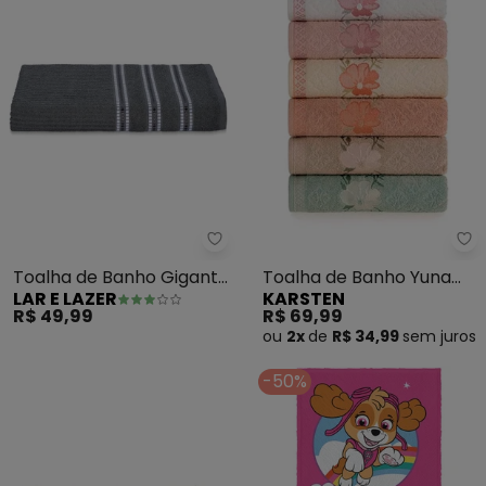
Lar e Lazer - Toalha de Banho G
Ka
Toalha de Banho Gigante
Toalha de Banho Yuna
LAR E LAZER
KARSTEN
(Petróleo)
(Deserto)
R$ 49,99
R$ 69,99
ou
2x
de
R$ 34,99
sem
juros
-50%