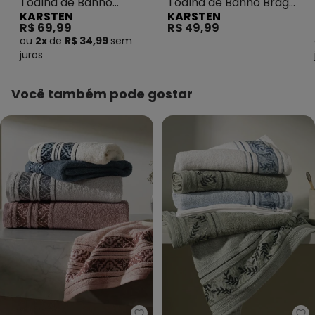
Toalha de Banho
Toalha de Banho Braga
KARSTEN
KARSTEN
Provence Eucalipto
Rosê
R$ 69,99
R$ 49,99
ou
2x
de
R$ 34,99
sem
juros
Você também pode gostar