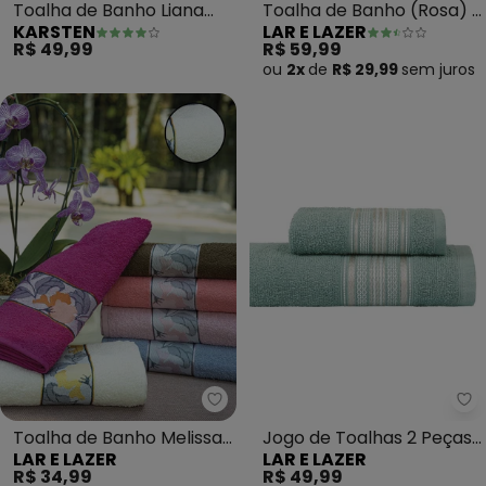
Toalha de Banho Liana
Toalha de Banho (Rosa) 1
KARSTEN
LAR E LAZER
(Verde
Peça
R$ 49,99
R$ 59,99
Miragem/Turquesa)
ou
2x
de
R$ 29,99
sem
juros
Lar e Lazer - Toalha de Banho M
La
Toalha de Banho Melissa
Jogo de Toalhas 2 Peças
LAR E LAZER
LAR E LAZER
Branca 1 Peça
Rubi Mar Mediterraneo
R$ 34,99
R$ 49,99