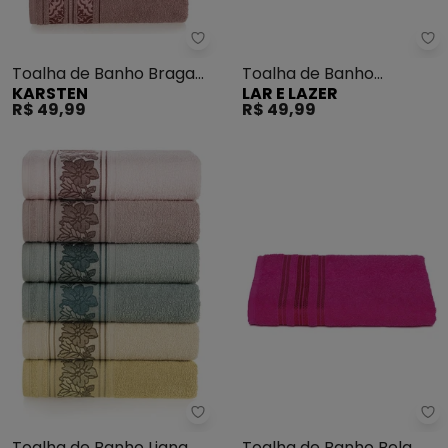
Karsten - Toalha de Banho Brag
La
Toalha de Banho Braga
Toalha de Banho
KARSTEN
LAR E LAZER
(Cinza Escuro)
Hortência (Pérola)
R$ 49,99
R$ 49,99
Karsten - Toalha de Banho Lia
La
Toalha de Banho Liana
Toalha de Banho Bela