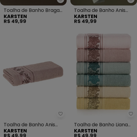
Karsten - Toalha de Banho Brag
Ka
Toalha de Banho Braga
Toalha de Banho Anis
KARSTEN
KARSTEN
(Rosa Vintage)
(Matcha/Verde)
R$ 49,99
R$ 49,99
Karsten - Toalha de Banho Anis
Ka
Toalha de Banho Anis
Toalha de Banho Liana
KARSTEN
KARSTEN
(Hortênsia/Rosa)
(Marsmallow/Rosa)
R$ 49,99
R$ 49,99