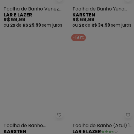
Lar e Lazer - Toalha de Banho 
Ka
Toalha de Banho Veneza
Toalha de Banho Yuna
LAR E LAZER
KARSTEN
(Marfim)
(Grão)
R$ 59,99
R$ 69,99
ou
2x
de
R$ 29,99
sem
juros
ou
2x
de
R$ 34,99
sem
juros
-50%
La
Karsten - Toalha de Banho Pro