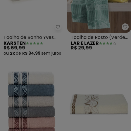
Karsten - Toalha de Banho Yves
La
Toalha de Banho Yves
Toalha de Rosto (Verde)
KARSTEN
LAR E LAZER
(Cinza)
1 Peça
R$ 69,99
R$ 29,99
ou
2x
de
R$ 34,99
sem
juros