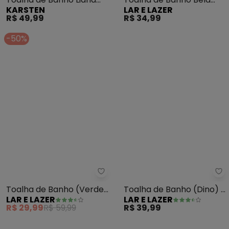
KARSTEN
LAR E LAZER
(Frapê/Marrom)
Royale (Hot Pink)
R$ 49,99
R$ 34,99
-50%
Lar e Lazer - Toalha de Banho (
La
Toalha de Banho (Verde)
Toalha de Banho (Dino) 1
LAR E LAZER
LAR E LAZER
1 Peça
Peça
R$ 29,99
R$ 59,99
R$ 39,99