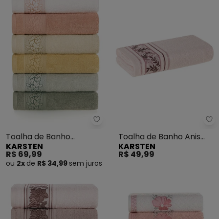
Karsten - Toalha de Banho Prov
Ka
Toalha de Banho
Toalha de Banho Anis
KARSTEN
KARSTEN
Provence (Eucalipto)
(Marshmallow/Rosa)
R$ 69,99
R$ 49,99
ou
2x
de
R$ 34,99
sem
juros