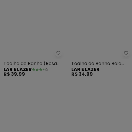
Lar e Lazer - Toalha de Banho (
La
Toalha de Banho (Rosa
Toalha de Banho Bela
LAR E LAZER
LAR E LAZER
Forte) 1 Peça
Royale (Cinza)
R$ 39,99
R$ 34,99