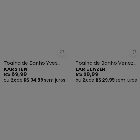
Karsten - Toalha de Banho Yve
La
Toalha de Banho Yves
Toalha de Banho Veneza
KARSTEN
LAR E LAZER
(Branca)
(Pink)
R$ 69,99
R$ 59,99
ou
2x
de
R$ 34,99
sem
juros
ou
2x
de
R$ 29,99
sem
juros