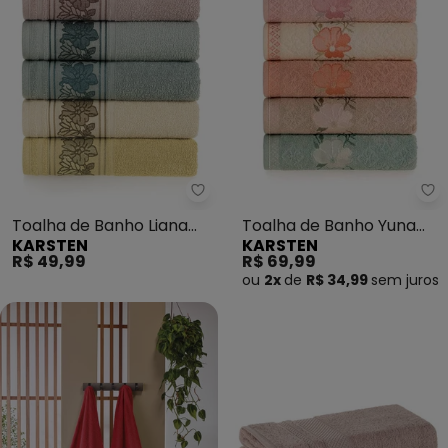
Karsten - Toalha de Banho Lian
Ka
Toalha de Banho Liana
Toalha de Banho Yuna
KARSTEN
KARSTEN
(Pétala/Rosa)
(Matcha)
R$ 49,99
R$ 69,99
ou
2x
de
R$ 34,99
sem
juros