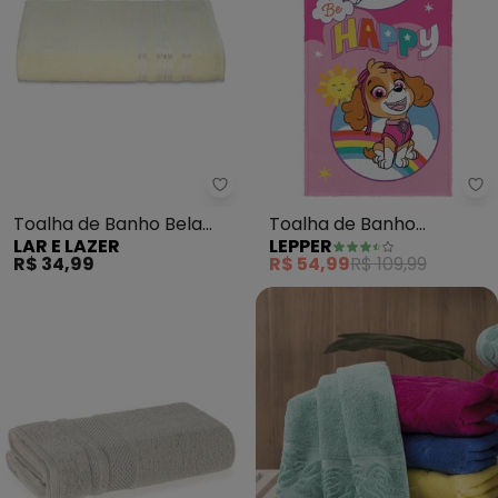
Lar e Lazer - Toalha de Banho B
Le
Toalha de Banho Bela
Toalha de Banho
LAR E LAZER
LEPPER
Royale (Pérola)
(Patrulha Canina Menina)
R$ 34,99
R$ 54,99
R$ 109,99
1 Peça