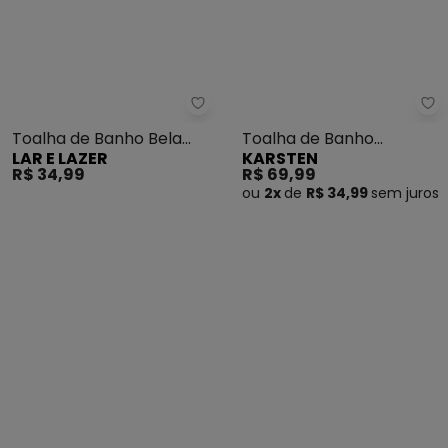
Lar e Lazer - Toalha de Banho B
Ka
Toalha de Banho Bela
Toalha de Banho
LAR E LAZER
KARSTEN
Royale (Branca)
Provence (Duna)
R$ 34,99
R$ 69,99
ou
2x
de
R$ 34,99
sem
juros