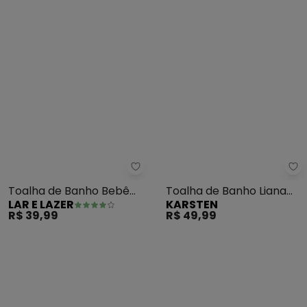
Lar e Lazer - Toalha de Banho
Ka
Toalha de Banho Bebê
Toalha de Banho Liana
LAR E LAZER
KARSTEN
com Capuz (Rosa)
(Brisa/Turquesa)
R$ 39,99
R$ 49,99