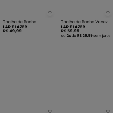
Lar e Lazer - Toalha de Banho 
La
Toalha de Banho
Toalha de Banho Veneza
LAR E LAZER
LAR E LAZER
Hortência (Marinho)
(Coral)
R$ 49,99
R$ 59,99
ou
2x
de
R$ 29,99
sem
juros