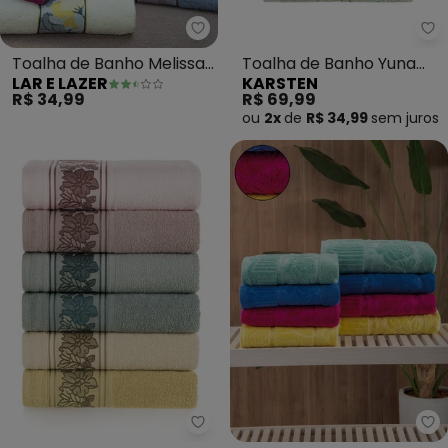
Lar e Lazer - Toalha de Banho M
Ka
Toalha de Banho Melissa
Toalha de Banho Yuna
LAR E LAZER
KARSTEN
Rosa Claro
(Branca)
R$ 34,99
R$ 69,99
ou
2x
de
R$ 34,99
sem
juros
Karsten - Toalha de Banho Lia
La