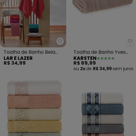
Lar e Lazer - Toalha de Banho 
Ka
Toalha de Banho Bela
Toalha de Banho Yves
LAR E LAZER
KARSTEN
Royale (Vermelho)
(Pétala)
R$ 34,99
R$ 69,99
ou
2x
de
R$ 34,99
sem
juros