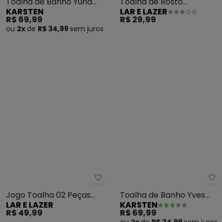
Toalha de Banho Yuna
Toalha de Rosto
KARSTEN
LAR E LAZER
(Vanilla)
(Amarela) 1 Peça
R$ 69,99
R$ 29,99
ou
2x
de
R$ 34,99
sem
juros
Lar e Lazer - Jogo Toalha 02 Pe
Ka
Jogo Toalha 02 Peças
Toalha de Banho Yves
LAR E LAZER
KARSTEN
Rubi Cereja Real
(Marrom)