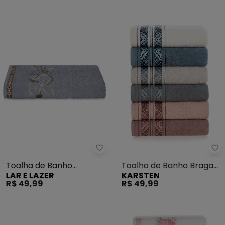
Lar e Lazer - Toalha de Banho H
Ka
Toalha de Banho
Toalha de Banho Braga
LAR E LAZER
KARSTEN
Hortência (Cinza)
(Ivory/Azul)
R$ 49,99
R$ 49,99