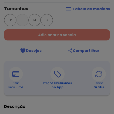
Tamanhos
Tabela de medidas
PP
P
M
G
Adicionar na sacola
Desejos
Compartilhar
10
x
Preços
Exclusivos
Troca
sem juros
no App
Grátis
Descrição