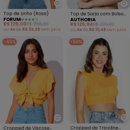
Forum - Top de Linho (Rosa)
Au
Top de Linho (Rosa)
Top de Sarja com Bolso
FORUM
AUTHORIA
Embutido Fake (Bege)
R$ 129,00
R$ 258,00
R$ 125,94
R$ 209,90
ou
4x
de
R$ 32,25
sem
juros
ou
4x
de
R$ 31,48
sem
juros
-45%
-54%
Co
Colcci - Cropped de Viscose (L
Cropped de Tricoline
Cropped de Viscose