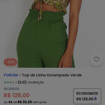
Foru
-50%
FORUM
-
Top de Linho Estampado Verde
(
3,0
)
1
avaliação
R$ 258,00
ECONOMIZE
R$ 129,00
R$ 129,00
4x
R$ 32,25
ou
de
sem juros