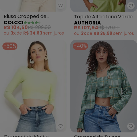
Colcci - Blusa Cropped de Visc
Au
Blusa Cropped de
Top de Alfaiataria Verde
COLCCI
AUTHORIA
Viscose (Verde)
Anarrugado (Verde)
R$ 104,50
R$ 209,00
R$ 107,94
R$ 179,90
ou
3x
de
R$ 34,83
sem
juros
ou
3x
de
R$ 35,98
sem
juros
-50%
-40%
Colcci - Cropped de Malha Can
Au
Cropped de Malha