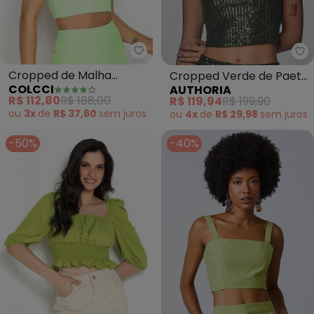
Colcci - Cropped de Malha Can
Au
Cropped de Malha
Cropped Verde de Paetê
COLCCI
AUTHORIA
Canelada (Verde)
(Verde)
R$ 112,80
R$ 188,00
R$ 119,94
R$ 199,90
ou
3x
de
R$ 37,60
sem
juros
ou
4x
de
R$ 29,98
sem
juros
-50%
-40%