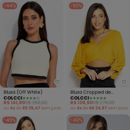
-44%
-50%
Co
Colcci - Blusa (Off White)
Blusa Cropped de
Blusa (Off White)
COLCCI
COLCCI
Viscose (Amarelo)
R$ 139,50
R$ 279,00
R$ 141,90
R$ 258,00
ou
4x
de
R$ 34,87
sem
juros
ou
4x
de
R$ 35,47
sem
juros
-45%
-40%