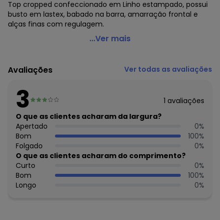
Top cropped confeccionado em Linho estampado, possui
busto em lastex, babado na barra, amarração frontal e
alças finas com regulagem.
Forum - Top de Linho Estampado Verde
...Ver mais
Código do produto: 6769763
Modelo: Cropped
Avaliações
Ver todas as avaliações
Modelo da manga: Alças
Fornecedor: AMC TEXTIL LTDA / CNPJ 75.364.570/0007-55
3
Feito: Brasil
1
avaliações
Cuidados para conservação do produto: TEMP MÁX DE
LAVAGEM 30°C. NÃO ALVEJAR NÃO SECAR EM TAMBOR
O que as clientes acharam da largura?
SECAGEM EM VARAL À SOMBRA TEMP MÁX DA BASE DO FERRO
Apertado
0
%
DE 110°C SEM VAPOR. VAPOR PODE CAUSAR DANOS
Bom
100
%
IRREVERSÍVEIS NÃO LIMPAR A SECO
Folgado
0
%
Tecido: Linho
O que as clientes acharam do comprimento?
Composição: 80% viscose 20% linho
Curto
0
%
Bom
100
%
Longo
0
%