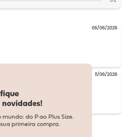
0
%
N/D*
N/D*
06/06/2026
11/06/2026