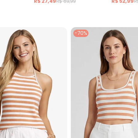
R$ 27,49
R$ 89,99
R$ 52,99
R
-70%