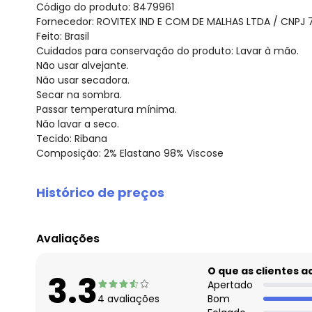
Código do produto: 8479961
Fornecedor: ROVITEX IND E COM DE MALHAS LTDA / CNPJ 
Feito: Brasil
Cuidados para conservação do produto: Lavar à mão.
Não usar alvejante.
Não usar secadora.
Secar na sombra.
Passar temperatura mínima.
Não lavar a seco.
Tecido: Ribana
Composição: 2% Elastano 98% Viscose
Histórico de preços
O preço apresentado abaixo é o menor oferecido em al
agosto/2026
Avaliações
julho/2026
junho/2026
O que as clientes 
3.3
maio/2026
Apertado
4
avaliações
Bom
abril/2026