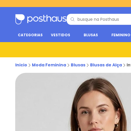
CATEGORIAS
VESTIDOS
BLUSAS
FEMININO
Inicio
Moda Feminina
Blusas
Blusas de Alça
I