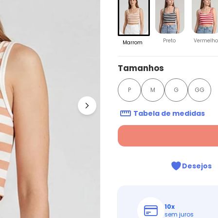
Preto
Vermelho
Marrom
Tamanhos
P
M
G
GG
Tabela de medidas
Desejos
10
x
sem juros