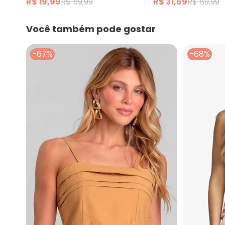
R$ 19,99
R$ 59,99
R$ 31,69
R$ 89,99
Você também pode gostar
-67%
-68%