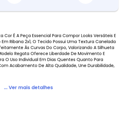
ta Cor É A Peça Essencial Para Compor Looks Versáteis E
 Em Ribana 2x1, O Tecido Possui Uma Textura Canelada
a em Ribana Marrom
eitamente Às Curvas Do Corpo, Valorizando A Silhueta
u Modelo Regata Oferece Liberdade De Movimento E
ara O Uso Individual Em Dias Quentes Quanto Para
 Com Acabamento De Alta Qualidade, Une Durabilidade,
... Ver mais detalhes