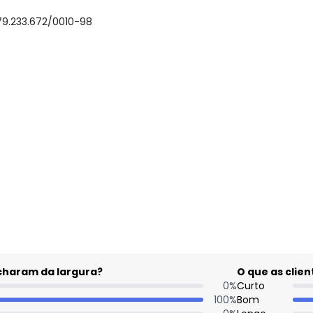
79.233.672/0010-98
gum dia do mês, para o menor tamanho disponível.
acharam da largura?
O que as cli
0
%
Curto
100
%
Bom