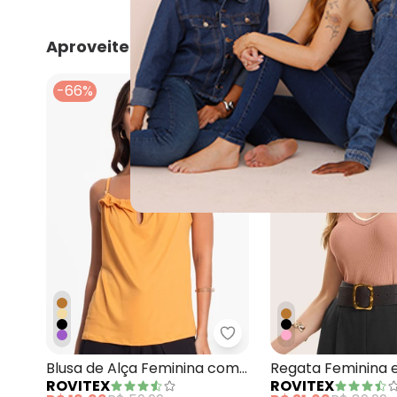
Aproveite e compre junto
-66%
-64%
Rovitex - Blusa de Alç
Blusa de Alça Feminina com
Regata Feminina 
ROVITEX
ROVITEX
Babado na Marrom
Marrom