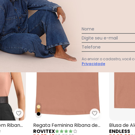
Nome
-69%
-66%
Digite seu e-mail
Telefone
Ao enviar o cadastro, você
Privacidade
a Feminina com Babado na Marrom
Rovitex - Regata Feminina em Ribana Marrom
Rovitex - Regata
em Ribana
Regata Feminina Ribana de
Blusa de A
ROVITEX
ENDLESS
Viscose Marrom
Marrom