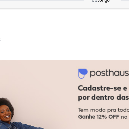
0
%
Longo
:
:
Ver todas as avaliações