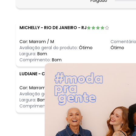
Folgado
março/2026
fevereiro/2026
MICHELLY
-
RIO DE JANEIRO - RJ
Cor:
Marrom
/
M
Comentário
Avaliação geral do produto:
Ótimo
Ótimo
Largura:
Bom
Comprimento:
Bom
LUDIANE
-
CURUCA - PA
Cor:
Marrom
/
P
Comentário
Avaliação geral do produto:
Ótimo
Ótimo
Largura:
Bom
Comprimento:
Bom