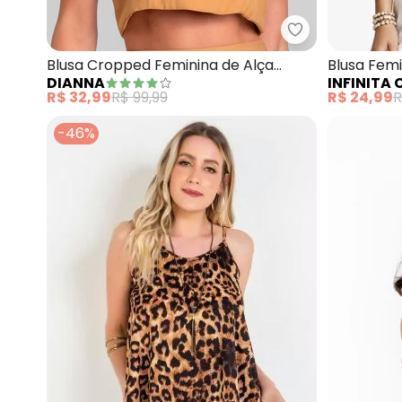
Dianna - Blusa
Blusa Cropped Feminina de Alça
Blusa Femi
DIANNA
INFINITA
Regulável (Marrom)
(Marrom)
R$ 32,99
R$ 99,99
R$ 24,99
R
-46%