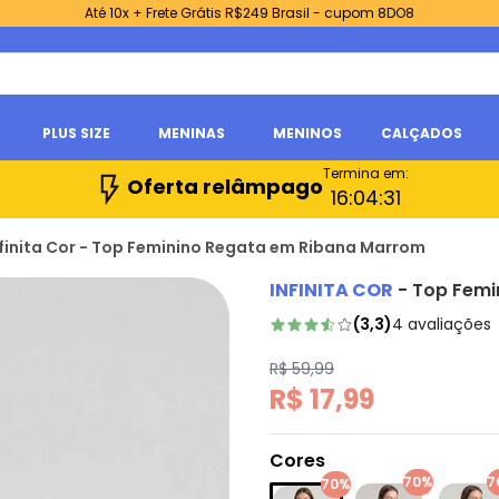
Até 10x + Frete Grátis R$249 Brasil - cupom 8DO8
PLUS SIZE
MENINAS
MENINOS
CALÇADOS
Termina em:
Oferta relâmpago
16:
04:
30
nfinita Cor - Top Feminino Regata em Ribana Marrom
INFINITA COR
-
Top Femi
(
3,3
)
4
avaliações
R$ 59,99
R$ 17,99
Cores
70%
7
70%