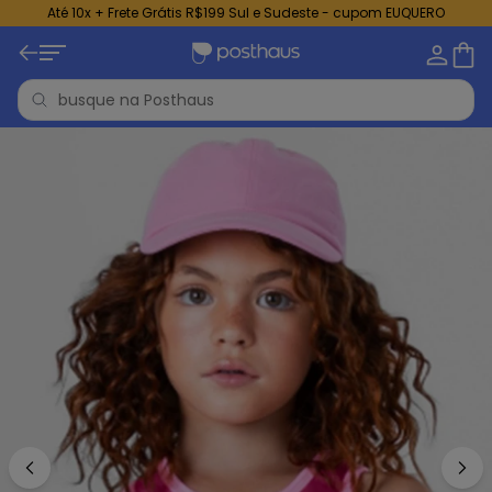
Até 10x + Frete Grátis R$199 Sul e Sudeste - cupom EUQUERO