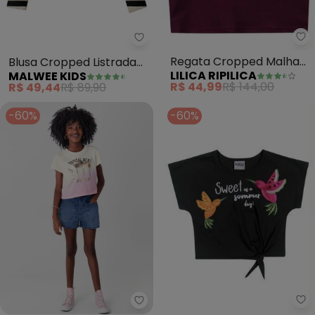
Li
Malwee Kids - Blusa Cropped Li
Regata Cropped Malha
Blusa Cropped Listrada
LILICA RIPILICA
MALWEE KIDS
Menina (Bordô)
Canelada (Preto)
R$ 44,99
R$ 144,00
R$ 49,44
R$ 89,90
-60%
-60%
Na