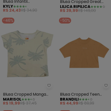
Blusa Infantil
Blusa Cropped Great
KYLY
LILICA RIPILICA
Menina(Preto)
Mood (Branco)
R$ 24,43
R$ 34,90
R$ 39,99
R$ 149,00
-46%
-50%
Br
Blusa Cropped Manga
Blusa Cropped Teen
MARISOL
BRANDILI
Curta com Aroma
Menina de Strass
R$ 19,99
R$ 37,45
R$ 44,99
R$ 89,99
(Branco)
(Marrom)