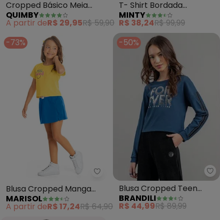
Cropped Básico Meia
T- Shirt Bordada
QUIMBY
MINTY
Malha Menina (Roxo)
Feminina (Branco)
A partir de
R$ 29,95
R$ 59,90
R$ 38,24
R$ 99,99
-73%
-50%
Br
Marisol - Blusa Cropped Manga 
Blusa Cropped Teen
Blusa Cropped Manga
BRANDILI
MARISOL
Menina em Malha (Azul)
Curta Infantil (Amarelo)
R$ 44,99
R$ 89,99
A partir de
R$ 17,24
R$ 64,90