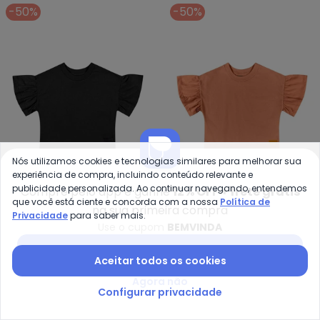
-50%
-50%
Nós utilizamos cookies e tecnologias similares para melhorar sua
experiência de compra, incluindo conteúdo relevante e
publicidade personalizada. Ao continuar navegando, entendemos
Compre pelo app e ganhe
12% OFF + frete grátis
que você está ciente e concorda com a nossa
Política de
Quimby - Cropped Básico Infant
Qu
na sua primeira compra
Privacidade
para saber mais.
Cropped Básico Infantil
Cropped Básico Infantil
Use o cupom
BEMVINDA
QUIMBY
QUIMBY
para Menina (Preto)
para Menina (Laranja)
A partir de
R$ 27,45
R$ 54,90
A partir de
R$ 27,45
R$ 54,
Baixar app Posthaus
Aceitar todos os cookies
-60%
-70%
Agora não
Configurar privacidade