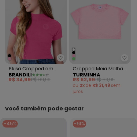
Brandili - Blusa Cropped em Ri
Turmi
Blusa Cropped em
Cropped Meia Malha
BRANDILI
TURMINHA
Ribana Menina Rosa
Tshirt Rosa
R$ 34,99
R$ 69,99
R$ 62,99
R$ 69,99
ou
2x
de
R$ 31,49
sem
juros
Você também pode gostar
-45%
-61%