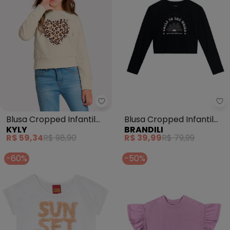
Kyly - Blusa Cropped Infantil M
Br
Blusa Cropped Infantil
Blusa Cropped Infantil
KYLY
BRANDILI
Menina com Strass
Menina (Preto)
R$ 59,34
R$ 98,90
R$ 39,99
R$ 79,99
(Bege)
-60%
-50%