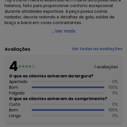
Top infantil menina elaborado em malha ultra poliamida e
helanca, feito para proporcionar conforto excepcional
durante atividades esportivas. A peça possui costas
nadador, decote redondo e detalhes de gola, saídas de
braço e barra em cores contrastantes.
Brandili - Top Infantil Menina Active Rosa
...Ver mais
Código do produto: 7458681
Modelagem: Justa
Avaliações
Ver todas as avaliações
Modelo: Regata
Comprimento da Manga: Curta
4
Modelo da Manga: Regata
1
avaliações
Forro: Não
Decote Frente : Redondo
O que as clientes acharam da largura?
Decote Costas: Redondo
Apertado
0
%
Fornecedor: BRANDILI TÊXTIL LTDA / CNPJ 84.229.889/0001-
Bom
100
%
73
Folgado
0
%
Feito: Brasil
O que as clientes acharam do comprimento?
Cuidados para conservação do produto: Não usar
Curto
0
%
alvejante a base de cloro
Bom
100
%
Tecido: Poliéster
Longo
0
%
Composição: CORPO 92% POLIAMIDA 8%ELASTANO FORRO
100% POLIÉSTER