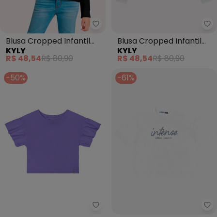
Kyly - Blusa Cropped Infantil 
Ky
Blusa Cropped Infantil
Blusa Cropped Infantil
KYLY
KYLY
Menina Estampa (Preto)
Menina Estampa (Cinza)
R$ 48,54
R$ 80,90
R$ 48,54
R$ 80,90
-50%
-61%
Quimby - Cropped Básico Meia 
Mi