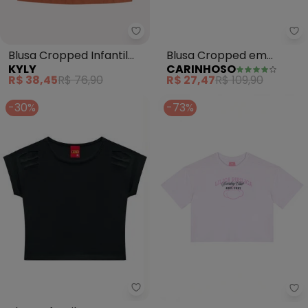
Kyly - Blusa Cropped Infantil Me
Ca
Blusa Cropped Infantil
Blusa Cropped em
KYLY
CARINHOSO
Menina Estrela (Laranja)
Cotelê Menina (Verde)
R$ 38,45
R$ 76,90
R$ 27,47
R$ 109,90
-30%
-73%
Kyly - Blusa Infantil Menina(Pre
Li