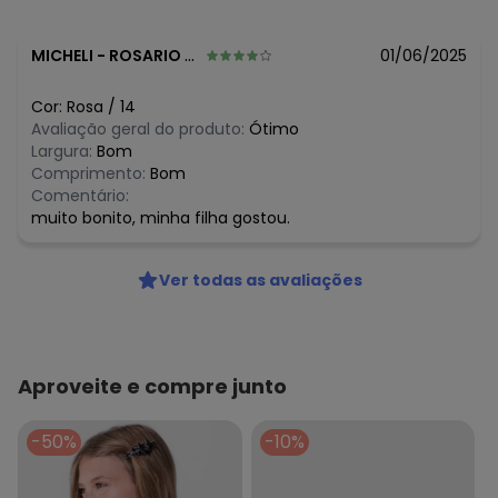
Histórico de preços
MICHELI
-
ROSARIO DO SUL - RS
01/06/2025
O preço apresentado abaixo é o menor oferecido em
algum dia do mês, para o menor tamanho disponível.
Cor:
Rosa
/
14
N/D*
agosto/2026
Avaliação geral do produto:
Ótimo
N/D*
julho/2026
Largura:
Bom
R$ 34,99
junho/2026
Comprimento:
Bom
N/D*
maio/2026
Comentário:
N/D*
abril/2026
muito bonito, minha filha gostou.
N/D*
março/2026
N/D*
fevereiro/2026
Ver todas as avaliações
Aproveite e compre junto
-50%
-10%