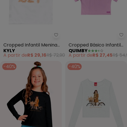
Kyly - Cropped Infantil Menina
Qu
Cropped Infantil Menina
Cropped Básico Infantil
KYLY
QUIMBY
Bordado (Branco)
para Menina (Roxo)
A partir de
R$ 29,16
R$ 72,90
A partir de
R$ 27,45
R$ 54,
-40%
-40%