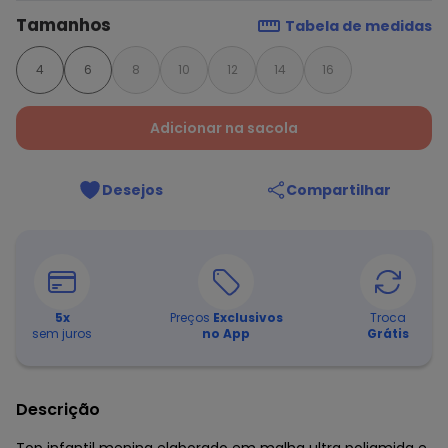
Tamanhos
Tabela de medidas
4
6
8
10
12
14
16
Adicionar na sacola
Desejos
Compartilhar
5
x
Preços
Exclusivos
Troca
sem juros
no App
Grátis
Descrição