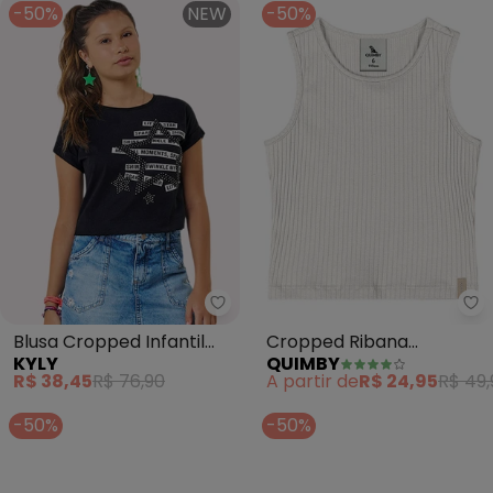
-50%
NEW
-50%
Kyly - Blusa Cropped Infantil Me
Qu
Blusa Cropped Infantil
Cropped Ribana
KYLY
QUIMBY
Menina Estrela (Preto)
Canelada Menina (Bege)
R$ 38,45
R$ 76,90
A partir de
R$ 24,95
R$ 49,
-50%
-50%