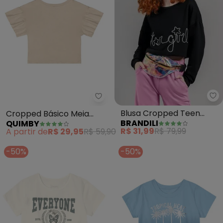
Br
Quimby - Cropped Básico Meia
Blusa Cropped Teen
Cropped Básico Meia
BRANDILI
QUIMBY
Menina em Moletinho
Malha Menina (Bege)
R$ 31,99
R$ 79,99
A partir de
R$ 29,95
R$ 59,90
(Preto)
-50%
-50%