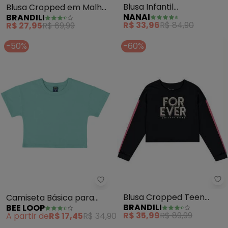
Blusa Infantil
Blusa Cropped em Malha
NANAI
BRANDILI
Menina(Preto)
Infantil Menina (Natural)
R$ 33,96
R$ 84,90
R$ 27,95
R$ 69,99
-50%
-60%
Br
Bee Loop - Camiseta Básica par
Blusa Cropped Teen
Camiseta Básica para
BRANDILI
BEE LOOP
Menina em Malha (Preto)
Menina (Azul)
R$ 35,99
R$ 89,99
A partir de
R$ 17,45
R$ 34,90