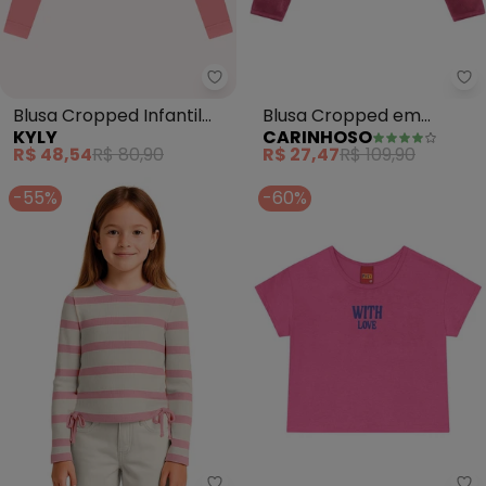
Kyly - Blusa Cropped Infantil 
Ca
Blusa Cropped Infantil
Blusa Cropped em
KYLY
CARINHOSO
Menina Estampa (Rosa)
Cotelê Menina (Rosa)
R$ 48,54
R$ 80,90
R$ 27,47
R$ 109,90
-55%
-60%