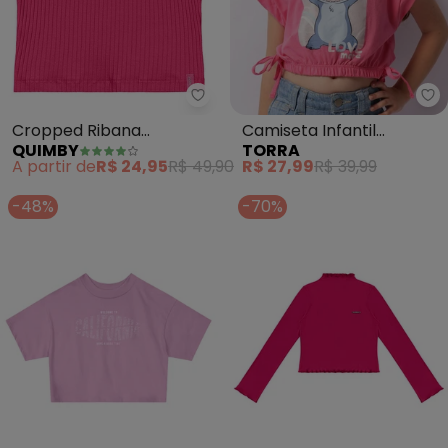
Quimby - Cropped Ribana Cane
To
Cropped Ribana
Camiseta Infantil
QUIMBY
TORRA
Canelada Menina (Rosa)
Cropped Stitch (Rosa)
A partir de
R$ 24,95
R$ 49,90
R$ 27,99
R$ 39,99
-48%
-70%