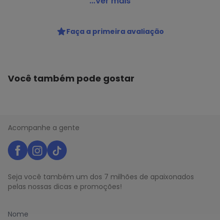
She - Top sem Aro com Bojo Removível She 522.01
...Ver mais
Código do produto: 20444016
Colecao : SHE RENDA
Faça a primeira avaliação
Você também pode gostar
Acompanhe a gente
Seja você também um dos 7 milhões de apaixonados
pelas nossas dicas e promoções!
Nome