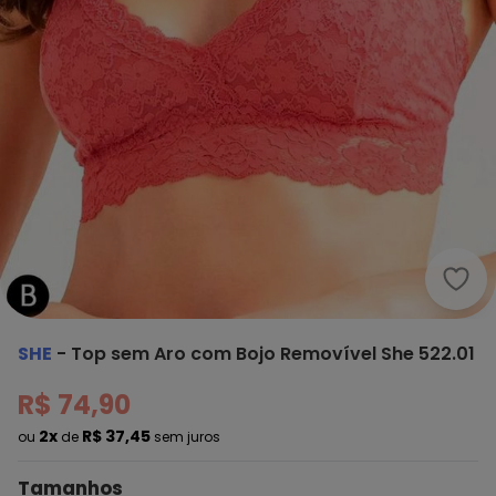
She 
SHE
-
Top sem Aro com Bojo Removível She 522.01
R$ 74,90
2x
R$ 37,45
ou
de
sem juros
Tamanhos