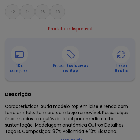
42
44
46
48
Produto indisponível
10
x
Preços
Exclusivos
Troca
sem juros
no App
Grátis
Descrição
Características: Sutiã modelo top em laise e renda com
forro em tule. Sem aro com bojo removível. Possui alças
finas macias e reguláveis. Ideal para media e alta
sustentação. Modelagem anatômica Outros Detalhes:
Taça B. Composição: 87% Poliamida e 13% Elastano.