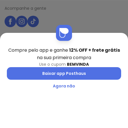
Acompanhe a gente
Seja você também um dos 7 milhões de apaixonados
pelas nossas dicas e promoções!
Compre pelo app e ganhe
12% OFF + frete grátis
na sua primeira compra
Nome
Use o cupom
BEMVINDA
Digite seu e-mail
Baixar app Posthaus
Telefone
Agora não
Receber novidades
Ao enviar o cadastro, você concorda com a nossa
Política
de Privacidade