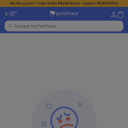
Até 10x s juros + Frete Grátis R$249 Brasil -Cupom PRORROGOU