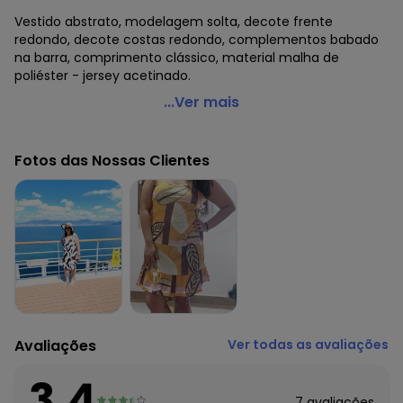
Vestido abstrato, modelagem solta, decote frente
redondo, decote costas redondo, complementos babado
na barra, comprimento clássico, material malha de
poliéster - jersey acetinado.
Marguerite - Vestido Abstrato em Jersey Acetinado
...Ver mais
Código do produto: 3741777
Modelagem: Solta
Fotos das Nossas Clientes
Decote frente: Redondo
Decote costas: Redondo
Complemento: Babado na barra;
Comprimento: Clássico
Material: Malha de Poliéster - Jersey Acetinado
Estação: Verão
Situação de Uso: Casual
Composição Material: 100% Poliéster
Histórico de preços
Avaliações
Ver todas as avaliações
O preço apresentado abaixo é o menor oferecido em
algum dia do mês, para o menor tamanho disponível.
3.4
R$ 49,99
agosto/2026
7
avaliações