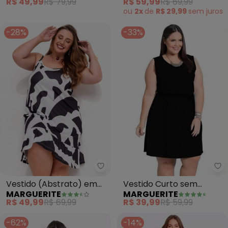
R$ 49,99
R$ 79,99
R$ 59,99
R$ 69,99
ou
2x
de
R$ 29,99
sem
juros
-28%
-33%
Ma
Marguerite - Vestido (Abstrato
Vestido Curto sem
Vestido (Abstrato) em
MARGUERITE
MARGUERITE
Mangas (Preto) Plus Size
Jersey Acetinado
R$ 39,99
R$ 59,99
R$ 49,99
R$ 69,99
-62%
-14%