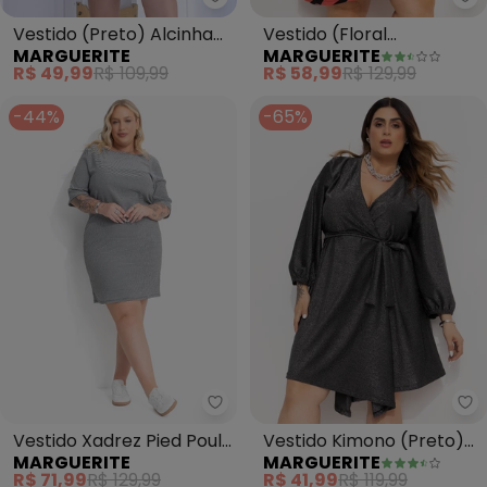
Marguerite - Vestido (Preto) Al
Ma
Vestido (Preto) Alcinha
Vestido (Floral
MARGUERITE
MARGUERITE
Acetinado
Geométrico) em Malha
R$ 49,99
R$ 109,99
R$ 58,99
R$ 129,99
de Viscose
-44%
-65%
Marguerite - Vestido Xadrez Pi
Ma
Vestido Xadrez Pied Poule
Vestido Kimono (Preto)
MARGUERITE
MARGUERITE
em Malha Texturizada
em Malha com Lurex
R$ 71,99
R$ 129,99
R$ 41,99
R$ 119,99