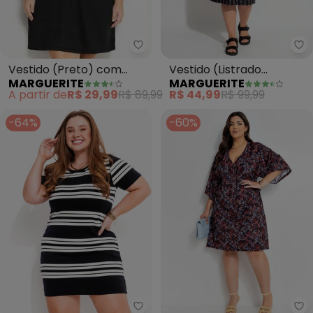
Marguerite - Vestido (Preto) co
Ma
Vestido (Preto) com
Vestido (Listrado
MARGUERITE
MARGUERITE
Contraste Plus Size
Abstrato) em Malha
A partir de
R$ 29,99
R$ 89,99
R$ 44,99
R$ 99,99
-64%
-60%