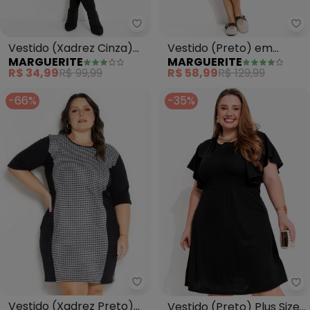
Marguerite - Vestido (Xadrez C
Ma
Vestido (Xadrez Cinza)
Vestido (Preto) em
MARGUERITE
MARGUERITE
em Malha
Malha Crepe
R$ 34,99
R$ 99,99
R$ 58,99
R$ 129,99
-66%
-35%
Marguerite - Vestido (Xadrez Pr
Ma
Vestido (Xadrez Preto)
Vestido (Preto) Plus Size