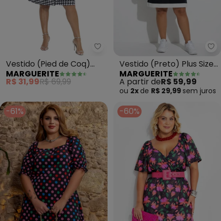
Marguerite - Vestido (Pied de Co
Ma
Vestido (Pied de Coq)
Vestido (Preto) Plus Size
MARGUERITE
MARGUERITE
Plus Size
com Estampa Frontal
R$ 31,99
R$ 69,99
A partir de
R$ 59,99
ou
2x
de
R$ 29,99
sem
juros
-61%
-60%