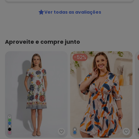
Ver todas as avaliações
Aproveite e compre junto
-52%
+
Quintess - Vestido com Bolsos F
Margu