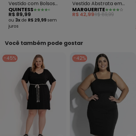
Vestido com Bolsos
Vestido Abstrata em
QUINTESS
MARGUERITE
Floral Étnico
Jersey Acetinado
R$ 89,99
R$ 42,99
R$ 89,99
ou
3x
de
R$ 29,99
sem
juros
Você também pode gostar
-45%
-42%