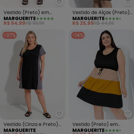
Marguerite - Vestido (Preto) e
Ma
Vestido (Preto) em
Vestido de Alças (Preto)
MARGUERITE
MARGUERITE
Malha de Viscose
Plus Size
R$ 54,99
R$ 99,99
R$ 25,99
R$ 44,99
-37%
-14%
Marguerite - Vestido (Cinza e P
Ma
Vestido (Cinza e Preto)
Vestido (Preto) em
MARGUERITE
MARGUERITE
em Malha de Poliéster
Malha