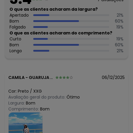
R$ 59,99
julho/2026
R$ 34,99
O que as clientes acharam da largura?
junho/2026
R$ 59,99
Apertado
21
%
maio/2026
R$ 49,99
Bom
60
%
abril/2026
R$ 49,99
Folgado
19
%
março/2026
R$ 64,99
O que as clientes acharam do comprimento?
fevereiro/2026
Curto
19
%
Bom
60
%
Longo
21
%
CAMILA
-
GUARUJA - SP
06/12/2025
Cor:
Preto
/
XXG
Avaliação geral do produto:
Ótimo
Largura:
Bom
Comprimento:
Bom