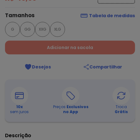
Tamanhos
Tabela de medidas
G
GG
XXG
XLG
Adicionar na sacola
Desejos
Compartilhar
10
x
Preços
Exclusivos
Troca
sem juros
no App
Grátis
Descrição