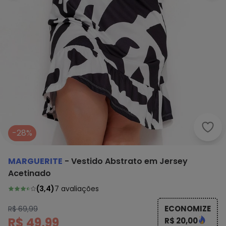
Marg
-28%
MARGUERITE
-
Vestido Abstrato em Jersey
Acetinado
(
3,4
)
7
avaliações
ECONOMIZE
R$ 69,99
R$ 49,99
R$ 20,00