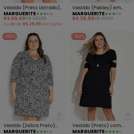
Marguerite - Vestido (Preto Lis
Ma
Vestido (Preto Listrado)
Vestido (Paisley) em
MARGUERITE
MARGUERITE
em Tricô
Jersey Acetinado
R$ 59,99
R$ 169,99
R$ 39,99
R$ 99,99
ou
2x
de
R$ 29,99
sem
juros
-65%
-54%
Marguerite - Vestido (Zebra Pr
Ma
Vestido (Zebra Preto)
Vestido (Preto) com
MARGUERITE
MARGUERITE
com Transpasse Plus Size
Recortes Vazados