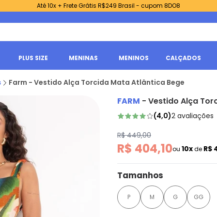
Até 10x + Frete Grátis R$249 Brasil - cupom 8DO8
PLUS SIZE
MENINAS
MENINOS
CALÇADOS
s
Farm - Vestido Alça Torcida Mata Atlântica Bege
FARM
-
Vestido Alça Tor
(
4,0
)
2
avaliações
R$ 449,00
R$ 404,10
10x
R$ 
ou
de
Tamanhos
P
M
G
GG