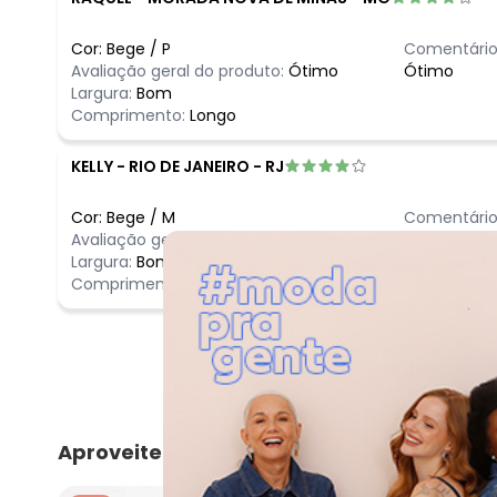
Cor:
Bege
/
P
Comentário
Avaliação geral do produto:
Ótimo
Ótimo
Largura:
Bom
Comprimento:
Longo
KELLY
-
RIO DE JANEIRO - RJ
Cor:
Bege
/
M
Comentário
Avaliação geral do produto:
Ótimo
vestido lind
Largura:
Bom
Comprimento:
Bom
Aproveite e compre junto