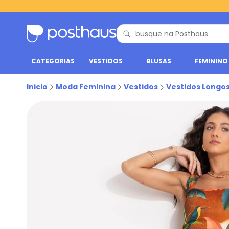
CATEGORIAS
VESTIDOS
BLUSAS
FEMININO
Inicio
Moda Feminina
Vestidos
Vestidos Longo