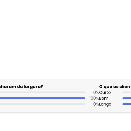
acharam da largura?
O que as cli
0
%
Curto
100
%
Bom
0
%
Longo