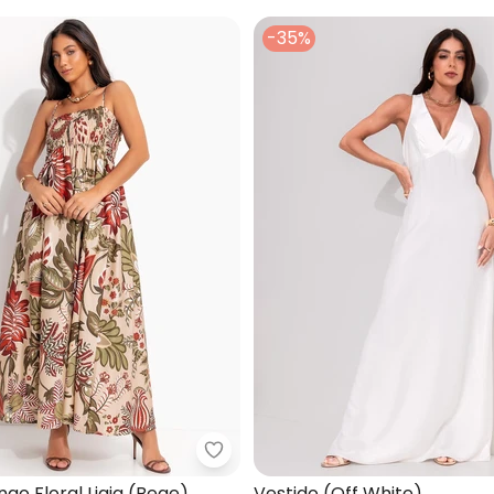
-35%
 Longo Lenço Maravilha (Off White)
Farm - Vestido Longo Floral Ligi
ngo Floral Ligia (Bege)
Vestido (Off White)