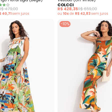
COLCCI
R$ 479,00
R$ 428,35
R$ 659,00
$ 40,71
sem
juros
ou
10x
de
R$ 42,83
sem
juros
-10%