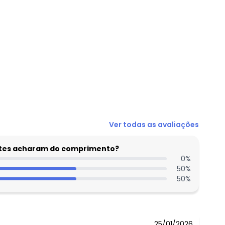
Ver todas as avaliações
entes acharam do comprimento?
0
%
50
%
50
%
25/01/2026