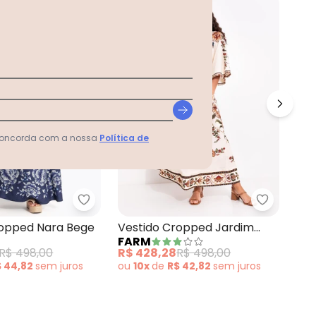
-13%
-
 concorda com a nossa
Política de
cinha Lírio Tropical Bege
Farm - Vestido Cropped Nara Bege
Farm - V
Ves
ropped Nara Bege
Vestido Cropped Jardim
FA
FARM
Be
Majestoso Bege
R$ 
R$ 498,00
R$ 428,28
R$ 498,00
ou
$ 44,82
sem
juros
ou
10x
de
R$ 42,82
sem
juros