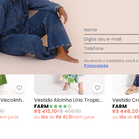
-10%
-10%
Nome
Digite seu e-mail
Telefone
Ao enviar o cadastro, você
Privacidade
loral Raiana Bege
Farm - Vestido Longo em Viscolinho Bege
Farm - Vestido Al
Viscolinho
Vestido Alcinha Lírio Tropical
Vestido C
FARM
FARM
Bege
00
R$ 413,10
R$ 459,00
R$ 448,20
sem
juros
ou
10x
de
R$ 41,31
sem
juros
ou
10x
de
R