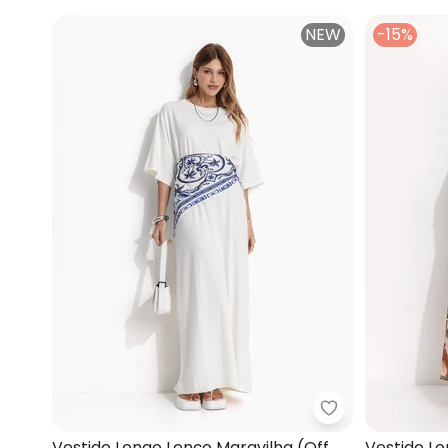
NEW
-15%
Farm - Vestido
Vestido Longo Lenço Maravilha (Off
Vestido Lo