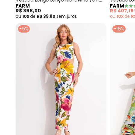
FARM
FARM
White)
R$ 398,00
R$ 407,15
ou
10x
de
R$ 39,80
sem
juros
ou
10x
de
R
-5%
-15%