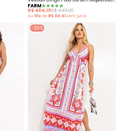
FARM
(Bege)
R$ 404,10
R$ 449,00
ou
10x
de
R$ 40,41
sem
juros
-20%