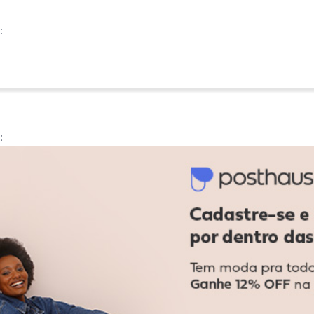
:
:
o, amei
Ver todas as avaliações