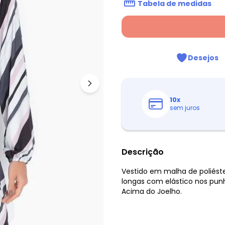
Tabela de medidas
Desejos
10
x
sem juros
Descrição
Vestido em malha de poliés
longas com elástico nos pun
Acima do Joelho.