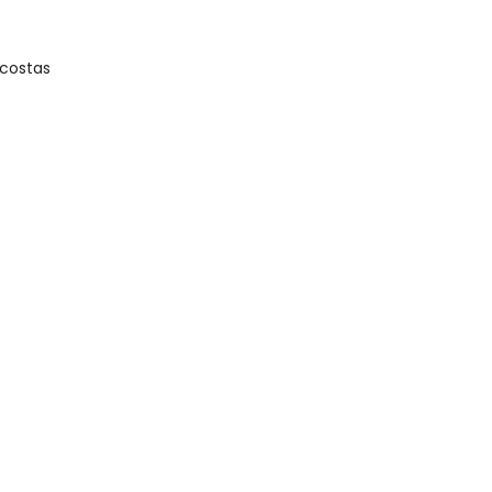
 costas
gum dia do mês, para o menor tamanho disponível.