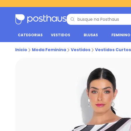
CATEGORIAS
VESTIDOS
BLUSAS
FEMININO
Inicio
Moda Feminina
Vestidos
Vestidos Curtos