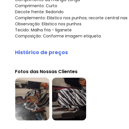
Comprimento: Curto
Decote frente: Redondo
Complemento: Elástico nos punhos; recorte central nas
Observação: Elástico nos punhos
Tecido: Malha fria - liganete
Composição: Conforme imagem etiqueta
Histórico de preços
O preço apresentado abaixo é o menor oferecido em al
agosto/2026
Fotos das Nossas Clientes
julho/2026
junho/2026
maio/2026
abril/2026
março/2026
fevereiro/2026