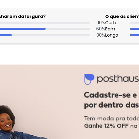
acharam da largura?
O que as cli
10
%
Curto
60
%
Bom
30
%
Longo