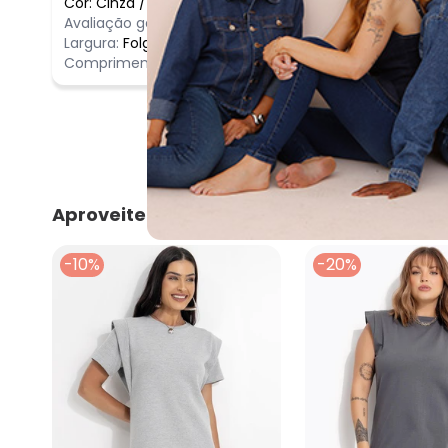
Cor:
Cinza
/
XLG
Comentário
Avaliação geral do produto:
Ótimo
Ótimo
Largura:
Folgado
Comprimento:
Longo
Aproveite e compre junto
-10%
-20%