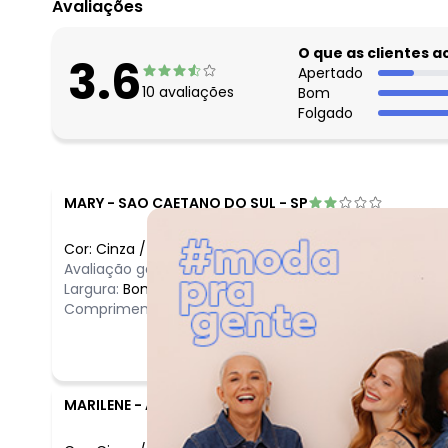
Avaliações
O que as clientes 
3.6
Apertado
10
avaliações
Bom
Folgado
MARY
-
SAO CAETANO DO SUL - SP
Cor:
Cinza
/
M
Avaliação geral do produto:
Ruim
Largura:
Bom
Comprimento:
Bom
MARILENE
-
ANAPOLIS - GO