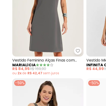
Marialícia - Ve
Vestido Feminino Alças Finas com
Vestido M
MARIALÍCIA
INFINITA
Botões (Cinza)
(Cinza)
R$ 84,95
R$ 169,90
R$ 44,99
R
ou
2x
de
R$ 42,47
sem
juros
-59%
-50%