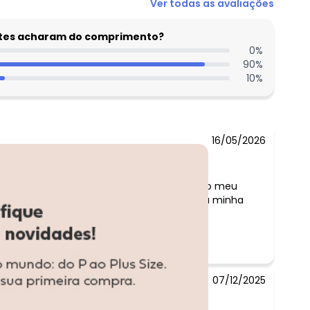
Ver todas as avaliações
entes acharam do comprimento?
0
%
90
%
10
%
16/05/2026
Comentário:
Gostei , amei o vestido ¿¿, ficou certo no meu
corpo, tecido macio..Foi um presente da minha
filha de bom gosto...
07/12/2025