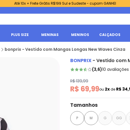
Até 10x + Frete Grátis R$199 Sul e Sudeste - cupom GANHEI
PLUS SIZE
MENINAS
MENINOS
CALÇADOS
bonprix - Vestido com Mangas Longas New Waves Cinza
BONPRIX
-
Vestido com 
(
3,6
)
10
avaliações
R$ 139,99
R$ 69,99
2x
R$ 34
ou
de
Tamanhos
P
M
G
GG