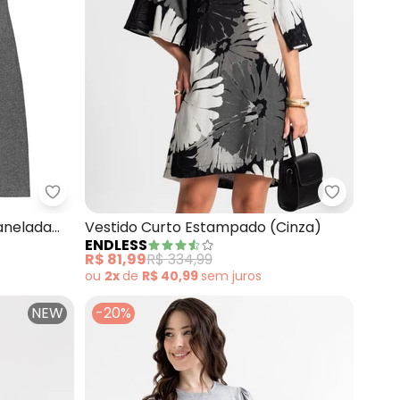
Rovitex - Vestido Curto em Ribana Canelada (Cin
Infinita Cor - Vestido Midi em Viscose Creponada (Cinza)
Endless -
anelada
Vestido Curto Estampado (Cinza)
ENDLESS
R$ 81,99
R$ 334,99
ou
2x
de
R$ 40,99
sem
juros
NEW
-20%