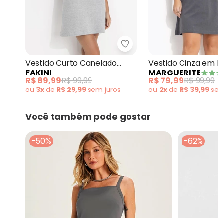
Fakini - Vestido Curto C
Vestido Curto Canelado
Vestido Cinza em
FAKINI
MARGUERITE
Cinza
Cotton
R$ 89,99
R$ 99,99
R$ 79,99
R$ 99,99
ou
3x
de
R$ 29,99
sem
juros
ou
2x
de
R$ 39,99
s
Você também pode gostar
-50%
-62%