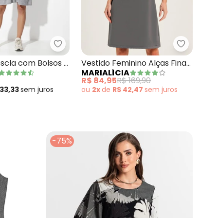
o Feminino em Ribana Cinza
Quintess - Vestido Mescla com Bolsos e 
Marialíci
scla com Bolsos e
Vestido Feminino Alças Finas
MARIALÍCIA
rtas
com Botões Cinza
R$ 84,95
R$ 169,90
 33,33
sem
juros
ou
2x
de
R$ 42,47
sem
juros
-75%