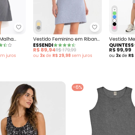
+
anelado Cinza
Marguerite - Vestido Cinza em Malha Cotton
Essendi - Vestid
 Malha
Vestido Feminino em Ribana
Vestido Me
ESSENDI
QUINTESS
Cinza
Mangas Cu
R$ 89,94
R$ 179,99
R$ 99,99
em
juros
ou
3x
de
R$ 29,98
sem
juros
ou
3x
de
R$
-6%