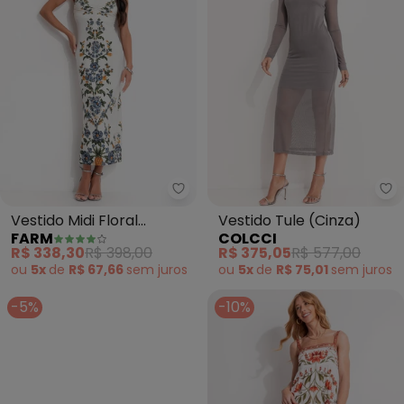
Farm - Vestido Midi Floral Pene
Co
Vestido Midi Floral
Vestido Tule (Cinza)
FARM
COLCCI
Penelope (Off White)
R$ 338,30
R$ 398,00
R$ 375,05
R$ 577,00
ou
5x
de
R$ 67,66
sem
juros
ou
5x
de
R$ 75,01
sem
juros
-5%
-10%