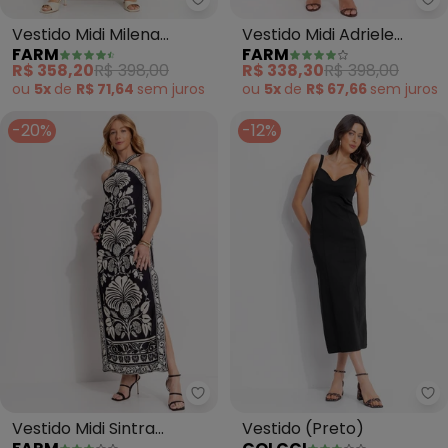
Farm - Vestido Midi Milena (Pre
Fa
Vestido Midi Milena
Vestido Midi Adriele
FARM
FARM
(Preto)
(Preto)
R$ 358,20
R$ 398,00
R$ 338,30
R$ 398,00
ou
5x
de
R$ 71,64
sem
juros
ou
5x
de
R$ 67,66
sem
juros
-20%
-12%
Farm - Vestido Midi Sintra (Pret
Co
Vestido Midi Sintra
Vestido (Preto)