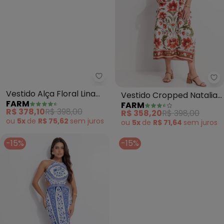
Farm - Vestido Alça Floral Lina 
Fa
Vestido Alça Floral Lina
Vestido Cropped Natalia
FARM
FARM
(Bege)
(Bege)
R$ 378,10
R$ 398,00
R$ 358,20
R$ 398,00
ou
5x
de
R$ 75,62
sem
juros
ou
5x
de
R$ 71,64
sem
juros
-15%
-15%