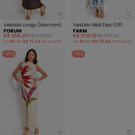
Forum - Vestido Longo (Marro
Fa
Vestido Longo (Marrom)
Vestido Midi Elsa (Off
FORUM
FARM
White)
R$ 356,20
R$ 548,00
R$ 378,10
R$ 398,00
ou
5x
de
R$ 71,24
sem
juros
ou
5x
de
R$ 75,62
sem
juros
-15%
-15%