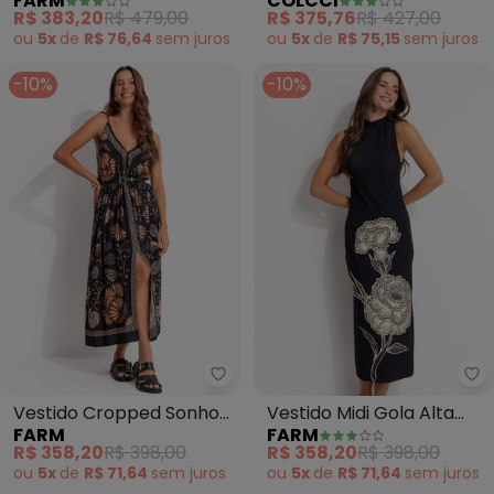
FARM
COLCCI
(Preto)
R$ 383,20
R$ 479,00
R$ 375,76
R$ 427,00
ou
5x
de
R$ 76,64
sem
juros
ou
5x
de
R$ 75,15
sem
juros
-10%
-10%
Farm - Vestido Cropped Sonho
Fa
Vestido Cropped Sonho
Vestido Midi Gola Alta
FARM
FARM
de Concha (Preto)
Jardim de Cordel (Preto)
R$ 358,20
R$ 398,00
R$ 358,20
R$ 398,00
ou
5x
de
R$ 71,64
sem
juros
ou
5x
de
R$ 71,64
sem
juros