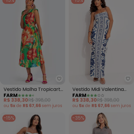
-15%
-15%
Farm - Vestido Malha Tropicart
Fa
Vestido Malha Tropicarte
Vestido Midi Valentina
FARM
FARM
(Verde)
(Azul)
R$ 338,30
R$ 398,00
R$ 338,30
R$ 398,00
ou
5x
de
R$ 67,66
sem
juros
ou
5x
de
R$ 67,66
sem
juros
-15%
-35%