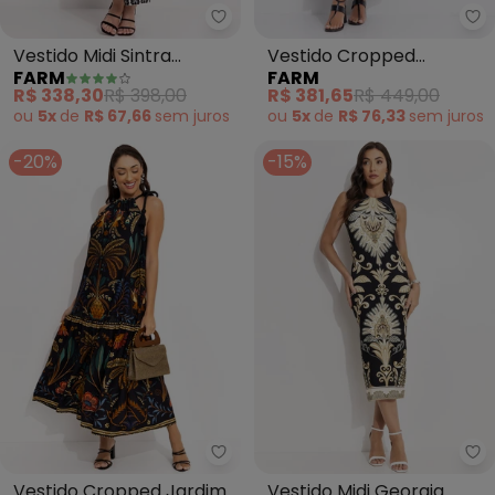
Farm - Vestido Midi Sintra (Pret
Fa
Vestido Midi Sintra
Vestido Cropped
FARM
FARM
(Preto)
Tucanário (Preto)
R$ 338,30
R$ 398,00
R$ 381,65
R$ 449,00
ou
5x
de
R$ 67,66
sem
juros
ou
5x
de
R$ 76,33
sem
juros
-20%
-15%
Farm - Vestido Cropped Jardim 
Fa
Vestido Cropped Jardim
Vestido Midi Georgia