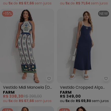
ou
5x
de
R$ 67,66
sem
juros
ou
5x
de
R$ 71,64
sem
juros
-15%
NEW
Farm - Vestido Midi Manoela (O
Fa
Vestido Midi Manoela (Off
Vestido Cropped Alça
FARM
FARM
White)
Bicolor (Azul)
R$ 338,30
R$ 398,00
R$ 349,00
ou
5x
de
R$ 67,66
sem
juros
ou
5x
de
R$ 69,80
sem
juros