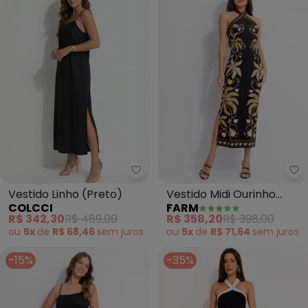
Colcci - Vestido Linho (Preto)
Fa
Vestido Linho (Preto)
Vestido Midi Ourinho
COLCCI
FARM
Tropical (Preto)
R$ 342,30
R$ 489,00
R$ 358,20
R$ 398,00
ou
5x
de
R$ 68,46
sem
juros
ou
5x
de
R$ 71,64
sem
juros
-15%
-35%