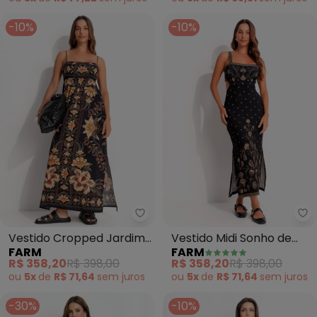
-10%
-10%
Farm - Vestido Cropped Jardim
Fa
Vestido Cropped Jardim
Vestido Midi Sonho de
FARM
FARM
Majestoso (Preto)
Concha (Preto)
R$ 358,20
R$ 398,00
R$ 358,20
R$ 398,00
ou
5x
de
R$ 71,64
sem
juros
ou
5x
de
R$ 71,64
sem
juros
-30%
-10%