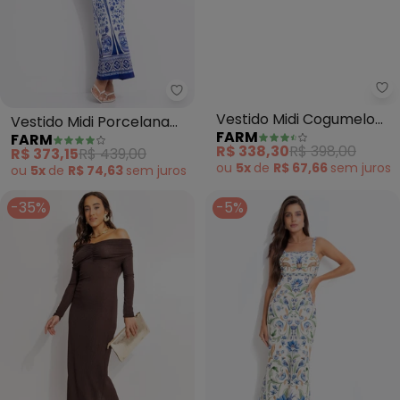
Farm - Vestido Midi Porcelana (
Fa
Vestido Midi Porcelana
Vestido Midi Cogumelo
FARM
FARM
(Off White)
em Flor (Roxo)
R$ 373,15
R$ 439,00
R$ 338,30
R$ 398,00
ou
5x
de
R$ 74,63
sem
juros
ou
5x
de
R$ 67,66
sem
juros
-35%
-5%