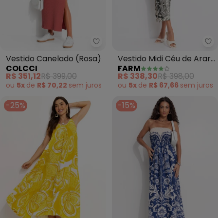
Colcci - Vestido Canelado (Ros
Fa
Vestido Canelado (Rosa)
Vestido Midi Céu de Arara
COLCCI
FARM
(Verde)
R$ 351,12
R$ 399,00
R$ 338,30
R$ 398,00
ou
5x
de
R$ 70,22
sem
juros
ou
5x
de
R$ 67,66
sem
juros
-25%
-15%