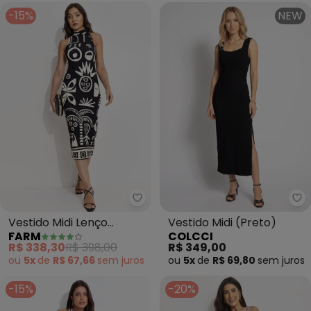
-15%
NEW
Farm - Vestido Midi Lenço Trop
Co
Vestido Midi Lenço
Vestido Midi (Preto)
FARM
COLCCI
Tropicano (Preto)
R$ 338,30
R$ 398,00
R$ 349,00
ou
5x
de
R$ 67,66
sem
juros
ou
5x
de
R$ 69,80
sem
juros
-15%
-20%