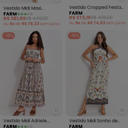
Farm - Vestido Midi Maxi Estreli
Fa
Vestido Midi Maxi
Vestido Cropped Festa
FARM
FARM
Estrelicia (Bege)
de Concha (Rosa)
R$ 381,65
R$ 449,00
R$ 373,15
R$ 439,00
ou
5x
de
R$ 76,33
sem
juros
ou
5x
de
R$ 74,63
sem
juros
-15%
-10%
Farm - Vestido Midi Adriele (Be
Fa
Vestido Midi Adriele
Vestido Midi Sonho de
FARM
FARM
(Bege)
Morango (Bege)