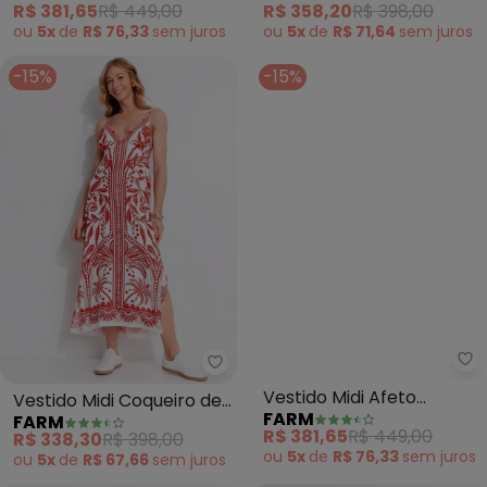
R$ 381,65
R$ 449,00
R$ 358,20
R$ 398,00
ou
5x
de
R$ 76,33
sem
juros
ou
5x
de
R$ 71,64
sem
juros
-15%
-15%
Farm - Vestido Midi Coqueiro d
Fa
Vestido Midi Coqueiro de
Vestido Midi Afeto
FARM
FARM
Flor (Vermelho)
Tropical (Azul)
R$ 338,30
R$ 398,00
R$ 381,65
R$ 449,00
ou
5x
de
R$ 67,66
sem
juros
ou
5x
de
R$ 76,33
sem
juros