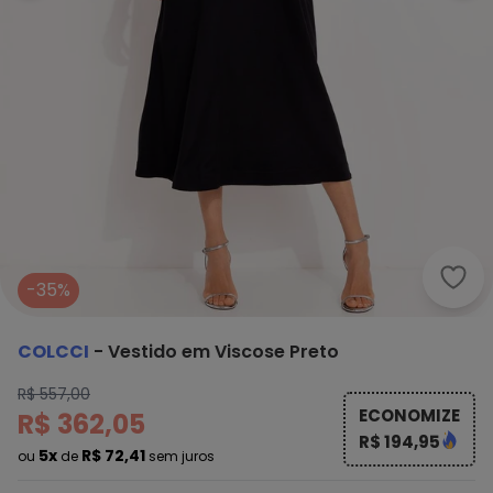
Colc
-35%
COLCCI
-
Vestido em Viscose Preto
R$ 557,00
ECONOMIZE
R$ 362,05
R$ 194,95
5x
R$ 72,41
ou
de
sem juros