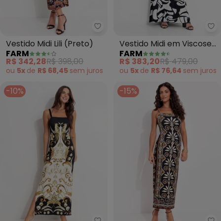
Farm - Vestido Midi Lili (Preto)
Fa
Vestido Midi Lili (Preto)
Vestido Midi em Viscose
FARM
FARM
(Preto)
R$ 342,28
R$ 398,00
R$ 383,20
R$ 479,00
ou
5x
de
R$ 68,45
sem
juros
ou
5x
de
R$ 76,64
sem
juros
-10%
-15%