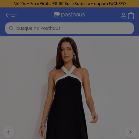
Até 10x + Frete Grátis R$199 Sul e Sudeste - cupom EUQUERO