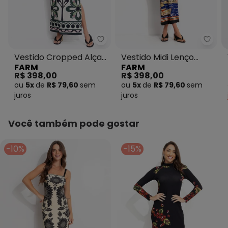
Tecido: Tecido Plano
Composição: 100% Viscose
Histórico de preços
Farm - Vestido Cropped Alça Fl
Farm 
O preço apresentado abaixo é o menor oferecido em
Vestido Cropped Alça
Vestido Midi Lenço
algum dia do mês, para o menor tamanho disponível.
FARM
FARM
N/D*
Florara Preto
Paraty Preto
agosto/2026
R$ 398,00
R$ 398,00
N/D*
julho/2026
ou
5x
de
R$ 79,60
sem
ou
5x
de
R$ 79,60
sem
N/D*
junho/2026
juros
juros
N/D*
maio/2026
N/D*
abril/2026
N/D*
março/2026
Você também pode gostar
R$ 529,15
fevereiro/2026
-10%
-15%