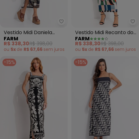
Farm - Vestido Midi Daniela (Pr
Fa
Vestido Midi Daniela
Vestido Midi Recanto dos
FARM
FARM
(Preto)
Coqueiros (Preto)
R$ 338,30
R$ 398,00
R$ 338,30
R$ 398,00
ou
5x
de
R$ 67,66
sem
juros
ou
5x
de
R$ 67,66
sem
juros
-15%
-15%