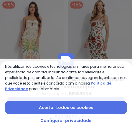
-15%
-15%
Nós utilizamos cookies e tecnologias similares para melhorar sua
experiência de compra, incluindo conteúdo relevante e
publicidade personalizada. Ao continuar navegando, entendemos
Compre pelo app e ganhe
12% OFF + frete grátis
que você está ciente e concorda com a nossa
Política de
Farm - Vestido Midi sem Alça Fl
Fa
na sua primeira compra
Privacidade
para saber mais.
Vestido Midi sem Alça
Vestido Midi Natalia
Use o cupom
BEMVINDA
FARM
FARM
Floral Nusa (Bege)
(Bege)
R$ 338,30
R$ 398,00
R$ 338,30
R$ 398,00
Baixar app Posthaus
Aceitar todos os cookies
ou
5x
de
R$ 67,66
sem
juros
ou
5x
de
R$ 67,66
sem
juros
Agora não
Configurar privacidade
-15%
-15%