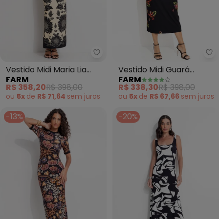
Farm - Vestido Midi Maria Lia (P
Fa
Vestido Midi Maria Lia
Vestido Midi Guará
FARM
FARM
(Preto)
(Preto)
R$ 358,20
R$ 398,00
R$ 338,30
R$ 398,00
ou
5x
de
R$ 71,64
sem
juros
ou
5x
de
R$ 67,66
sem
juros
-13%
-20%