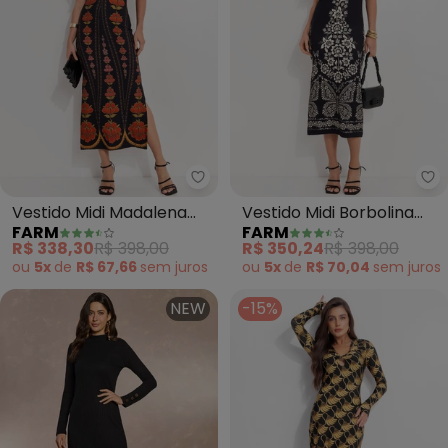
Farm - Vestido Midi Madalena (
Fa
Vestido Midi Madalena
Vestido Midi Borbolina
FARM
FARM
(Preto)
(Preto)
R$ 338,30
R$ 398,00
R$ 350,24
R$ 398,00
ou
5x
de
R$ 67,66
sem
juros
ou
5x
de
R$ 70,04
sem
juros
NEW
-15%