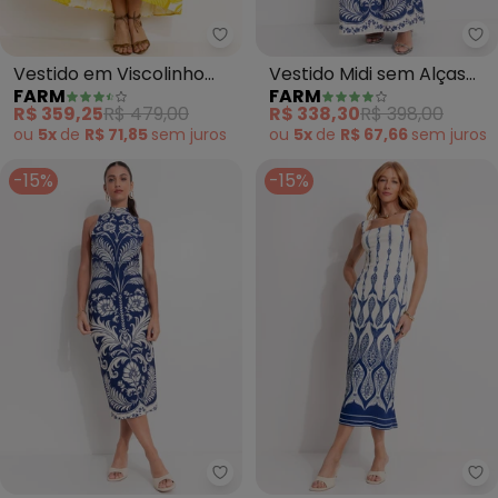
Farm - Vestido em Viscolinho (
Fa
Vestido em Viscolinho
Vestido Midi sem Alças
FARM
FARM
(Amarelo)
Santorini (Azul)
R$ 359,25
R$ 479,00
R$ 338,30
R$ 398,00
ou
5x
de
R$ 71,85
sem
juros
ou
5x
de
R$ 67,66
sem
juros
-15%
-15%
Farm - Vestido Midi Santori (Azu
Fa