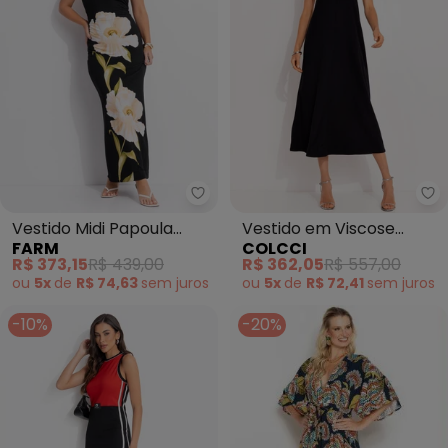
Farm - Vestido Midi Papoula (Pr
Co
Vestido Midi Papoula
Vestido em Viscose
FARM
COLCCI
(Preto)
(Preto)
R$ 373,15
R$ 439,00
R$ 362,05
R$ 557,00
ou
5x
de
R$ 74,63
sem
juros
ou
5x
de
R$ 72,41
sem
juros
-10%
-20%