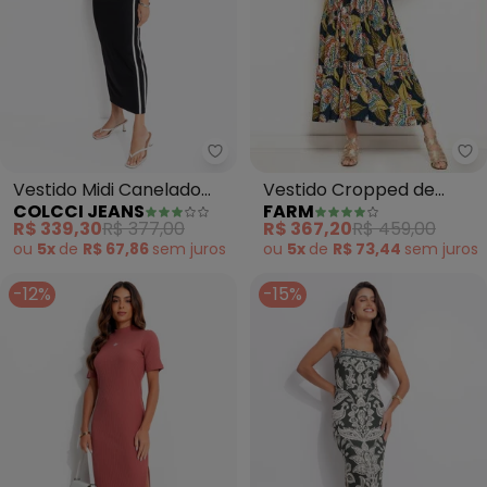
Fa
Colcci Jeans - Vestido Midi Can
Vestido Cropped de
Vestido Midi Canelado
FARM
COLCCI JEANS
Viscose Floral Espectro
Preto
R$ 367,20
R$ 459,00
R$ 339,30
R$ 377,00
(Estampado)
ou
5x
de
R$ 73,44
sem
juros
ou
5x
de
R$ 67,86
sem
juros
-12%
-15%