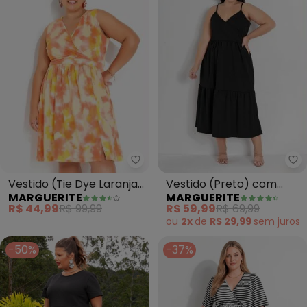
Marguerite - Vestido (Tie Dye L
Ma
Vestido (Tie Dye Laranja)
Vestido (Preto) com
MARGUERITE
MARGUERITE
Transpassado Plus Size
Transpasse Plus Size
R$ 44,99
R$ 99,99
R$ 59,99
R$ 69,99
ou
2x
de
R$ 29,99
sem
juros
-50%
-37%