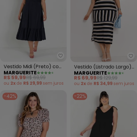
Marguerite - Vestido Midi (Pret
Ma
Vestido Midi (Preto) com
Vestido (Listrado Largo)
MARGUERITE
MARGUERITE
Franzidos Plus Size
em Malha de Viscose
R$ 59,99
R$ 69,99
R$ 69,99
R$ 129,99
ou
2x
de
R$ 29,99
sem
juros
ou
2x
de
R$ 34,99
sem
juros
-42%
-22%