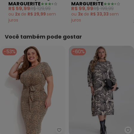
MARGUERITE
MARGUERITE
Malha Fria
Crepe Plano
R$ 59,99
R$ 129,99
R$ 99,99
R$ 199,99
ou
2x
de
R$ 29,99
sem
ou
3x
de
R$ 33,33
sem
juros
juros
Você também pode gostar
-53%
-60%
Marguerite - Vestido (Onça Beg
Se