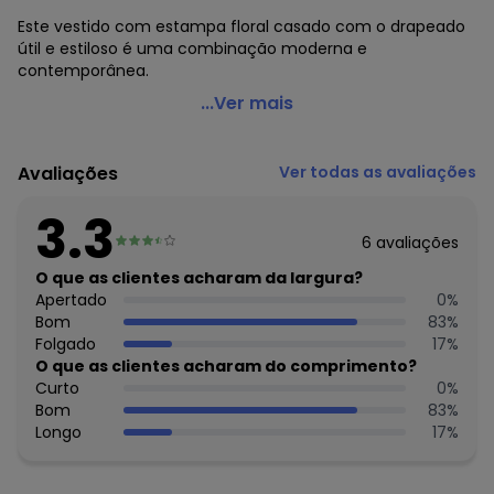
Este vestido com estampa floral casado com o drapeado
útil e estiloso é uma combinação moderna e
contemporânea.
Marguerite - Vestido Floral Orgânico em Jersey
...Ver mais
Acetinado
Código do produto: 3740481
Avaliações
Ver todas as avaliações
Modelagem: Solta
Decote frente: Transpassado
3.3
Decote costas: Redondo
6
avaliações
Comprimento: Longuete
Material: Malha de Poliéster - Jersey Acetinado
O que as clientes acharam da largura?
Estação: Ano Inteiro
Apertado
0
%
Situação de Uso: Festa
Bom
83
%
Composição Material: 100% Poliéster
Folgado
17
%
O que as clientes acharam do comprimento?
Histórico de preços
Curto
0
%
Bom
83
%
O preço apresentado abaixo é o menor oferecido em
Longo
17
%
algum dia do mês, para o menor tamanho disponível.
N/D*
agosto/2026
R$ 49,99
julho/2026