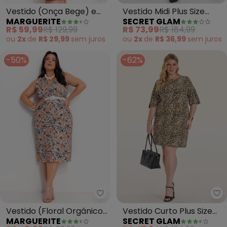
Vestido (Onça Bege) em
Vestido Midi Plus Size
MARGUERITE
SECRET GLAM
Malha Fria
Manga 7/8 (Bege)
R$ 59,99
R$ 129,99
R$ 73,99
R$ 184,99
ou
2x
de
R$ 29,99
sem
juros
ou
2x
de
R$ 36,99
sem
juros
-50%
-62%
Marguerite - Vestido (Floral O
Se
Vestido (Floral Orgânico)
Vestido Curto Plus Size
MARGUERITE
SECRET GLAM
em Jersey Acetinado
Viscotorcion (Bege)