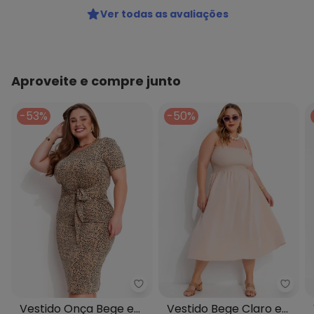
Ver todas as avaliações
Aproveite e compre junto
-53%
-50%
Marguerite - Vestido Onça Bege
Margu
Vestido Onça Bege em
Vestido Bege Claro em