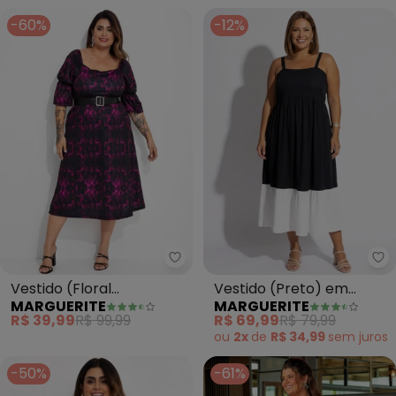
-60%
-12%
Marguerite - Vestido (Floral Ul
Ma
Vestido (Floral
Vestido (Preto) em
MARGUERITE
MARGUERITE
Ultravioleta) em Jersey
Malha
R$ 39,99
R$ 99,99
R$ 69,99
R$ 79,99
Acetinado
ou
2x
de
R$ 34,99
sem
juros
-50%
-61%