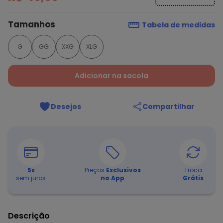
Tamanhos
Tabela de medidas
G
GG
XXG
XLG
Adicionar na sacola
Desejos
Compartilhar
5
x
Preços
Exclusivos
Troca
sem juros
no App
Grátis
Descrição