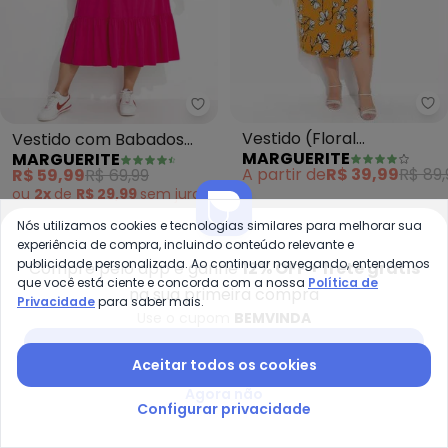
Ma
Marguerite - Vestido com Babado
Vestido (Floral
Vestido com Babados
MARGUERITE
MARGUERITE
Caramelo) com Fenda
Midi (Pink) Plus Size
A partir de
R$ 39,99
R$ 89,
R$ 59,99
R$ 69,99
Plus Size
ou
2x
de
R$ 29,99
sem
juros
Nós utilizamos cookies e tecnologias similares para melhorar sua
-65%
-50%
experiência de compra, incluindo conteúdo relevante e
publicidade personalizada. Ao continuar navegando, entendemos
Compre pelo app e ganhe
12% OFF + frete grátis
que você está ciente e concorda com a nossa
Política de
na sua primeira compra
Privacidade
para saber mais.
Use o cupom
BEMVINDA
Baixar app Posthaus
Aceitar todos os cookies
Agora não
Configurar privacidade