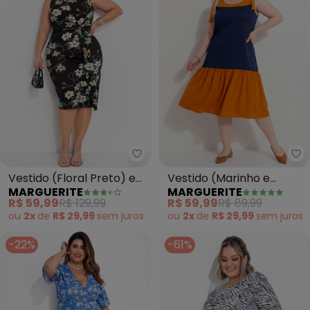
Marguerite - Vestido (Floral Pr
Ma
Vestido (Floral Preto) em
Vestido (Marinho e
MARGUERITE
MARGUERITE
Malha de Viscose
Caramelo) em Malha
R$ 59,99
R$ 129,99
R$ 59,99
R$ 89,99
ou
2x
de
R$ 29,99
sem
juros
ou
2x
de
R$ 29,99
sem
juros
-22%
-61%