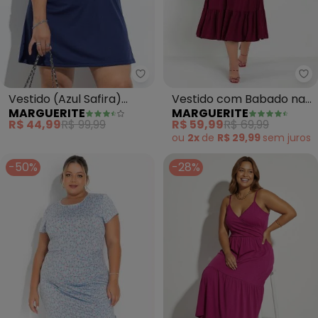
Marguerite - Vestido (Azul Safi
Ma
Vestido (Azul Safira)
Vestido com Babado nas
MARGUERITE
MARGUERITE
Mangas em Cirrê.
Mangas (Bordô) Plus Size
R$ 44,99
R$ 99,99
R$ 59,99
R$ 69,99
ou
2x
de
R$ 29,99
sem
juros
-50%
-28%