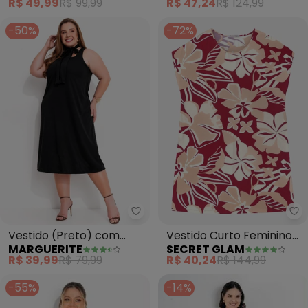
R$ 49,99
R$ 99,99
R$ 47,24
R$ 124,99
-50%
-72%
Marguerite - Vestido (Preto) c
Se
Vestido (Preto) com
Vestido Curto Feminino
MARGUERITE
SECRET GLAM
Gola Gravata
(Vermelho)
R$ 39,99
R$ 79,99
R$ 40,24
R$ 144,99
-55%
-14%