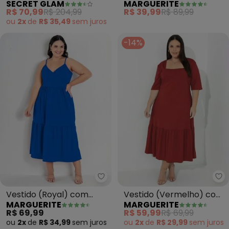
SECRET GLAM
MARGUERITE
Malha
R$ 70,99
R$ 204,99
R$ 39,99
R$ 89,99
ou
2x
de
R$ 35,49
sem
juros
-14%
Marguerite - Vestido (Royal) c
Ma
Vestido (Royal) com
Vestido (Vermelho) com
MARGUERITE
MARGUERITE
Transpasse e Babados
Franzido Plus Size
R$ 69,99
R$ 59,99
R$ 69,99
Plus Size
ou
2x
de
R$ 34,99
sem
juros
ou
2x
de
R$ 29,99
sem
juros