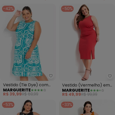
-42%
-50%
Marguerite - Vestido (Tie Dye) 
Ma
Vestido (Tie Dye) com
Vestido (Vermelho) em
MARGUERITE
MARGUERITE
Fendas Laterais Plus Size
Canelado
R$ 39,99
R$ 69,99
R$ 49,99
R$ 99,99
-53%
-33%