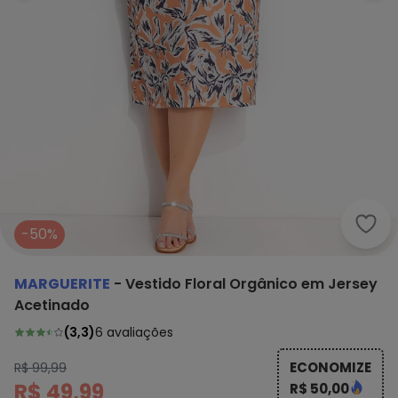
Marg
-50%
MARGUERITE
-
Vestido Floral Orgânico em Jersey
Acetinado
(
3,3
)
6
avaliações
ECONOMIZE
R$ 99,99
R$ 49,99
R$ 50,00