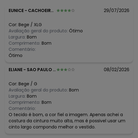
R$ 49,99
junho/2026
N/D*
maio/2026
EUNICE
-
CACHOEIRA DO SUL - RS
29/07/2026
N/D*
abril/2026
R$ 59,99
março/2026
Cor:
Bege
/
XLG
R$ 59,99
fevereiro/2026
Avaliação geral do produto:
Ótimo
Largura:
Bom
Comprimento:
Bom
Comentário:
Ótimo
ELIANE
-
SAO PAULO - SP
08/02/2026
Cor:
Bege
/
G
Avaliação geral do produto:
Bom
Largura:
Bom
Comprimento:
Bom
Comentário:
O tecido é bom, a cor fiel a imagem. Apenas achei a
costura da cintura muito alta, mas é possivel usar um
cinto largo compondo melhor o vestido.