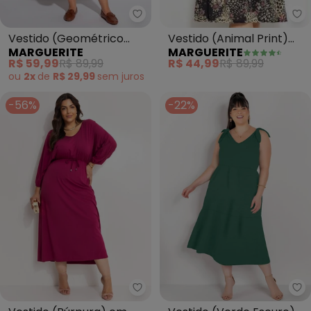
Ma
Marguerite - Vestido (Geométr
Vestido (Animal Print)
Vestido (Geométrico
MARGUERITE
MARGUERITE
com Babado Plus Size
Vermelho) em Malha de
R$ 44,99
R$ 89,99
R$ 59,99
R$ 89,99
Poliéster
ou
2x
de
R$ 29,99
sem
juros
-56%
-22%
Marguerite - Vestido (Púrpura)
Ma