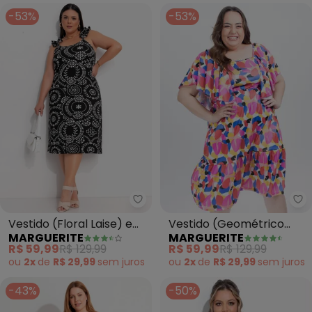
-53%
-53%
Marguerite - Vestido (Floral La
Ma
Vestido (Floral Laise) em
Vestido (Geométrico
MARGUERITE
MARGUERITE
Malha de Viscose
Colorido) em Jersey
R$ 59,99
R$ 129,99
R$ 59,99
R$ 129,99
Acetinado
ou
2x
de
R$ 29,99
sem
juros
ou
2x
de
R$ 29,99
sem
juros
-43%
-50%