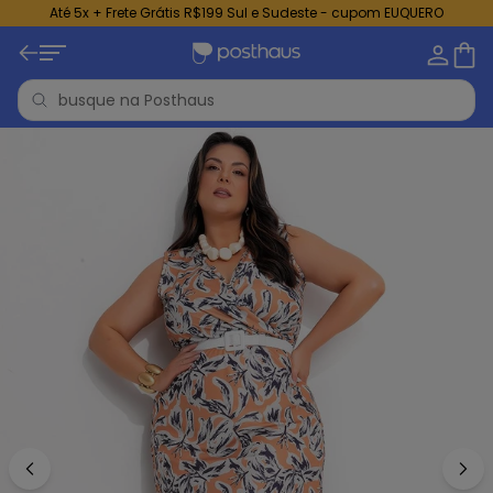
Até 5x + Frete Grátis R$199 Sul e Sudeste - cupom EUQUERO