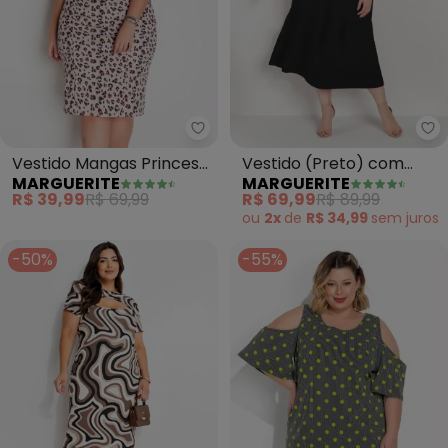
Marguerite - Vestido Mangas Pr
Ma
Vestido Mangas Princesa
Vestido (Preto) com
MARGUERITE
MARGUERITE
(Onça Rosê) Plus Size
Amarração Plus Size
R$ 39,99
R$ 69,99
R$ 69,99
R$ 89,99
ou
2x
de
R$ 34,99
sem
juros
-50%
-55%