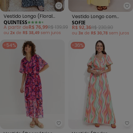
Quintess - Vestido Longo (Flor
So
Vestido Longo (Floral
Vestido Longo com
QUINTESS
SOFIE
Preto) com Decote
Recorte e Amarração
A partir de
R$ 76,99
R$ 139,99
R$ 92,36
R$ 230,90
Profundo
(Amarelo)
ou
2x
de
R$ 38,49
sem
juros
ou
3x
de
R$ 30,78
sem
juros
-54%
-36%
bonprix - Vestido (Geométrico 
Ro