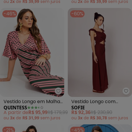
ou
2x
de
R$ 39,99
sem
juros
ou
2x
de
R$ 39,99
sem
juros
-46%
-60%
Quintess - Vestido Longo em Ma
So
Vestido Longo em Malha
Vestido Longo com
QUINTESS
SOFIE
Fria com Mix de
Recorte e Amarração
A partir de
R$ 95,99
R$ 179,99
R$ 92,36
R$ 230,90
Estampas e Decote V
(Marrom)
ou
3x
de
R$ 31,99
sem
juros
ou
3x
de
R$ 30,78
sem
juros
-21%
-45%