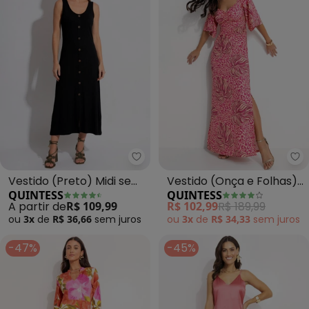
Quintess - Vestido (Preto) Mid
Qu
Vestido (Preto) Midi sem
Vestido (Onça e Folhas)
QUINTESS
QUINTESS
Mangas com Botões
em Malha Fria
A partir de
R$ 109,99
R$ 102,99
R$ 189,99
ou
3x
de
R$ 36,66
sem
juros
ou
3x
de
R$ 34,33
sem
juros
-47%
-45%