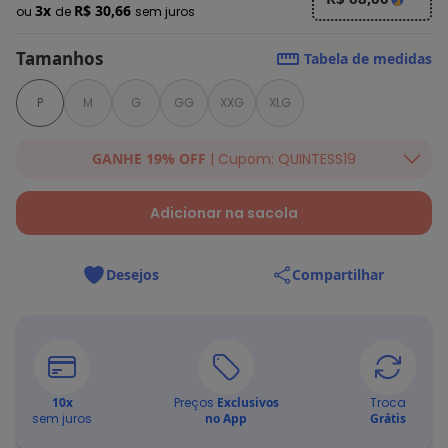
3x
R$ 30,66
ou
de
sem juros
Tamanhos
Tabela de medidas
P
M
G
GG
XXG
XLG
GANHE 19% OFF
| Cupom: QUINTESS19
Ganhe 19% OFF Extra em qualquer valor, usando o cupom:
QUINTESS19. Válido para toda loja Quintess, até 07/08/2026.
Adicionar na sacola
Desejos
Compartilhar
10
x
Preços
Exclusivos
Troca
sem juros
no App
Grátis