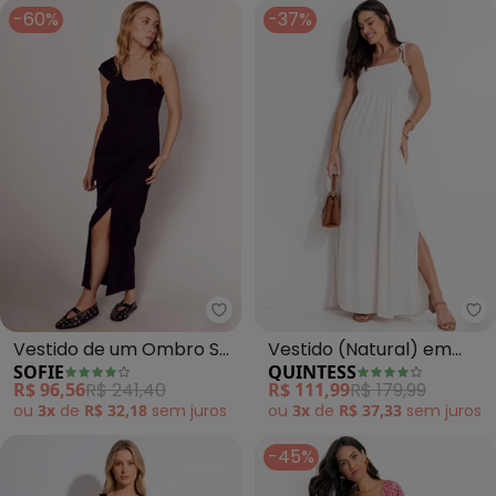
-60%
-37%
Sofie - Vestido de um Ombro Só 
Qu
Vestido de um Ombro Só
Vestido (Natural) em
SOFIE
QUINTESS
em Alfaiataria (Preto)
Malha Texturizada
R$ 96,56
R$ 241,40
R$ 111,99
R$ 179,99
ou
3x
de
R$ 32,18
sem
juros
ou
3x
de
R$ 37,33
sem
juros
-45%