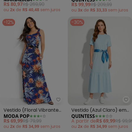
Estampado Flores (Azul)
Tropical) em Malha Fria
R$ 80,97
R$ 269,90
R$ 99,99
R$ 209,99
ou
2x
de
R$ 40,48
sem
juros
ou
3x
de
R$ 33,33
sem
juros
-12%
-30%
Moda Pop - Vestido (Floral Vib
Qu
Vestido (Floral Vibrante)
Vestido (Azul Claro) em
MODA POP
QUINTESS
em Malha
Malha de Algodão
R$ 69,99
R$ 79,99
A partir de
R$ 69,99
R$ 99,9
ou
2x
de
R$ 34,99
sem
juros
ou
2x
de
R$ 34,99
sem
juros