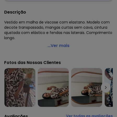
Descrição
Vestido em malha de viscose com elastano. Modelo com
decote transpassado, mangas curtas sem cava, cintura
ajustada com elástico e fendas nas laterais. Comprimento
longo.
Quintess - Vestido Folhagem Marinho Longo com
...Ver mais
Fendas
Código do produto: 3639403
Fotos das Nossas Clientes
Modelagem: Solto
Comprimento da manga: Curta
Comprimento: Longo
Decote frente: Transpassado
Complemento: Elástico na cintura; fenda(s)
Tecido: Malha
Composição: Conforme imagem etiqueta
Histórico de preços
O preço apresentado abaixo é o menor oferecido em
Avaliações
Ver todas as avaliações