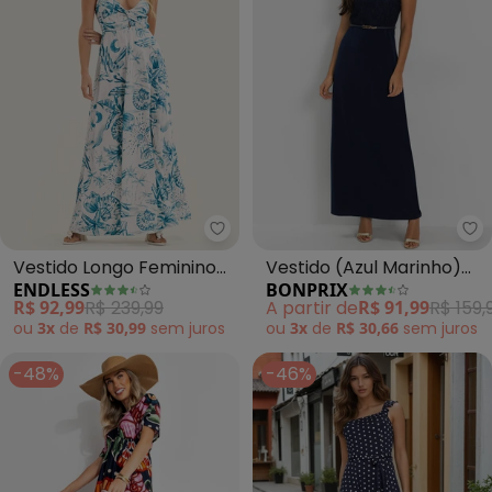
Endless - Vestido Longo Femini
bo
Vestido Longo Feminino
Vestido (Azul Marinho)
ENDLESS
BONPRIX
em Meia Malha (Azul)
em Malha de Viscose
R$ 92,99
R$ 239,99
A partir de
R$ 91,99
R$ 159,
ou
3x
de
R$ 30,99
sem
juros
ou
3x
de
R$ 30,66
sem
juros
-48%
-46%