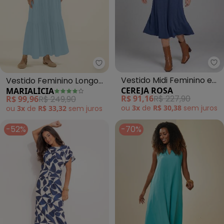
Ce
Marialícia - Vestido Feminino L
Vestido Midi Feminino em
Vestido Feminino Longo
CEREJA ROSA
MARIALÍCIA
Viscose Manga 3/4 (Azul)
com Franzidos (Azul)
R$ 91,16
R$ 227,90
R$ 99,96
R$ 249,90
ou
3x
de
R$ 30,38
sem
juros
ou
3x
de
R$ 33,32
sem
juros
-52%
-70%