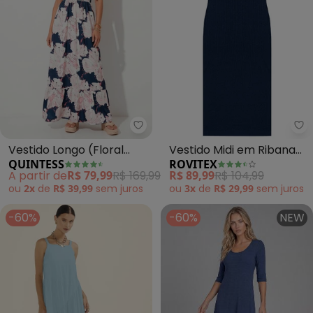
Quintess - Vestido Longo (Flora
Ro
Vestido Longo (Floral
Vestido Midi em Ribana
QUINTESS
ROVITEX
Azul) com Alças e
Canelada (Azul)
A partir de
R$ 79,99
R$ 169,99
R$ 89,99
R$ 104,99
Babado
ou
2x
de
R$ 39,99
sem
juros
ou
3x
de
R$ 29,99
sem
juros
-60%
-60%
NEW