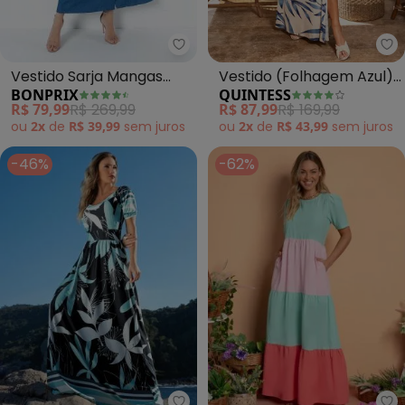
bonprix - Vestido Sarja Manga
Qu
Vestido Sarja Mangas
Vestido (Folhagem Azul)
BONPRIX
QUINTESS
com Amarração (Azul
com Argola no Decote
R$ 79,99
R$ 269,99
R$ 87,99
R$ 169,99
Médio)
ou
2x
de
R$ 39,99
sem
juros
ou
2x
de
R$ 43,99
sem
juros
-46%
-62%