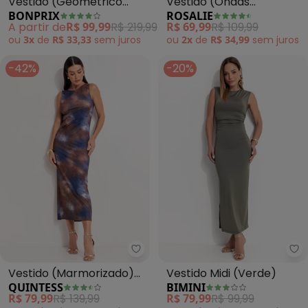
Vestido (Geométrico
Vestido (Ondas
BONPRIX
ROSALIE
Psicodélico) em Tule
Coloridas) em Malha
A partir de
R$ 99,99
R$ 219,99
R$ 69,99
R$ 109,99
ou
3x
de
R$ 33,33
sem
juros
ou
2x
de
R$ 34,99
sem
juros
-42%
-20%
Quintess - Vestido (Marmorizad
Bi
Vestido (Marmorizado)
Vestido Midi (Verde)
QUINTESS
BIMINI
em Malha Fria
R$ 79,99
R$ 139,99
R$ 79,99
R$ 99,99