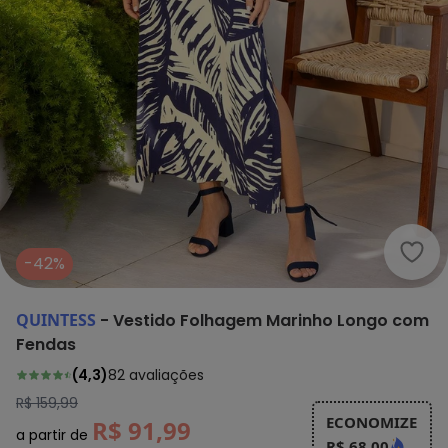
Quin
-42%
QUINTESS
-
Vestido Folhagem Marinho Longo com
Fendas
(
4,3
)
82
avaliações
R$ 159,99
ECONOMIZE
R$ 91,99
a partir de
R$ 68,00