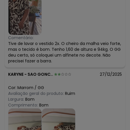
Comentário:
Tive de lavar o vestido 2x. O cheiro da malha veio forte,
mas o tecido é bom. Tenho 1,60 de altura e 94kg. O GG
deu certo, só coloquei um alfinete no decote. Não
precisei fazer a barra.
KARYNE
-
SAO GONCALO - RJ
27/12/2025
Cor:
Marrom
/
GG
Avaliação geral do produto:
Ruim
Largura:
Bom
Comprimento:
Bom