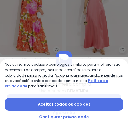
Quintess - Vestido (Floral Maxi)
Qu
Vestido (Floral Maxi) em
Vestido (Salmão) em
Nós utilizamos cookies e tecnologias similares para melhorar sua
QUINTESS
QUINTESS
Malha Fria
Cetim
A partir de
R$ 105,99
R$ 199,99
A partir de
R$ 109,99
R$ 199
experiência de compra, incluindo conteúdo relevante e
ou
3x
de
R$ 35,33
sem
juros
ou
3x
de
R$ 36,66
sem
juros
publicidade personalizada. Ao continuar navegando, entendemos
Compre pelo app e ganhe
12% OFF + frete grátis
que você está ciente e concorda com a nossa
Política de
na sua primeira compra
Privacidade
para saber mais.
-21%
-23%
Use o cupom
BEMVINDA
Baixar app Posthaus
Aceitar todos os cookies
Agora não
Configurar privacidade