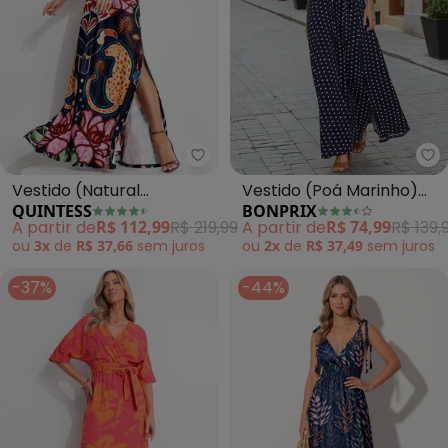
Quintess - Vestido (Natural Tro
bo
Vestido (Natural
Vestido (Poá Marinho)
QUINTESS
BONPRIX
Tropical) em Malha Fria
em Malha Fria
A partir de
R$ 112,99
R$ 219,99
A partir de
R$ 74,99
R$ 139,
ou
3x
de
R$ 37,66
sem
juros
ou
2x
de
R$ 37,49
sem
juros
-37%
-44%