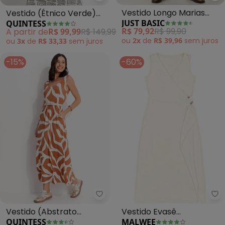
Quintess - Vestido (Étnico Ver
Vestido Longo Marias
Vestido (Étnico Verde)
JUST BASIC
QUINTESS
(Cinza)
em Malha de Viscose
R$ 79,92
R$ 99,90
A partir de
R$ 99,99
R$ 149,99
ou
2x
de
R$ 39,96
sem
juros
ou
3x
de
R$ 33,33
sem
juros
-15%
-60%
Quintess - Vestido (Abstrato C
Ma
Vestido (Abstrato
Vestido Evasê
QUINTESS
MALWEE
Caramelo) em Malha de
Transpassado (Off