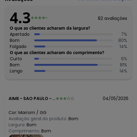
algum dia do mês, para o menor tamanho disponível.
N/D*
agosto/2026
4.3
R$ 81,99
julho/2026
82
avaliações
N/D*
junho/2026
N/D*
O que as clientes acharam da largura?
maio/2026
R$ 111,99
Apertado
7
%
abril/2026
R$ 111,99
Bom
80
%
março/2026
R$ 131,99
Folgado
14
%
fevereiro/2026
O que as clientes acharam do comprimento?
Curto
6
%
Bom
81
%
Longo
14
%
AIME
-
SAO PAULO - SP
04/05/2026
Cor:
Marrom
/
GG
Avaliação geral do produto:
Bom
Largura:
Bom
Comprimento:
Bom