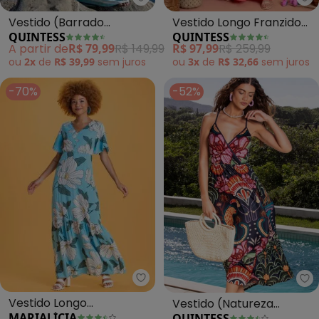
Quintess - Vestido (Barrado Ma
Qu
Vestido (Barrado
Vestido Longo Franzido
QUINTESS
QUINTESS
Marinho) com Elástico no
Tricolor (Turquesa)
A partir de
R$ 79,99
R$ 149,99
R$ 97,99
R$ 259,99
Punho
ou
2x
de
R$ 39,99
sem
juros
ou
3x
de
R$ 32,66
sem
juros
-70%
-52%
Marialícia - Vestido Longo Esta
Qu
Vestido Longo
Vestido (Natureza
MARIALÍCIA
QUINTESS