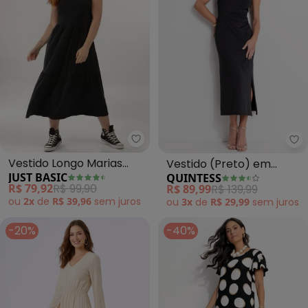
Just Basic - Vestido Longo Mari
Qu
Vestido Longo Marias
Vestido (Preto) em
JUST BASIC
QUINTESS
(Preto)
Malha Fria
R$ 79,92
R$ 99,90
R$ 89,99
R$ 139,99
ou
2x
de
R$ 39,96
sem
juros
ou
3x
de
R$ 29,99
sem
juros
-20%
-40%