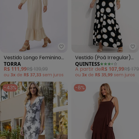
Torra - Vestido Longo Feminino
Qu
Vestido Longo Feminino
Vestido (Poá Irregular)
TORRA
QUINTESS
Poá (Bege)
em Malha de Viscose
R$ 111,99
R$ 139,99
A partir de
R$ 107,99
R$ 179
ou
3x
de
R$ 37,33
sem
juros
ou
3x
de
R$ 35,99
sem
juros
-43%
-8%