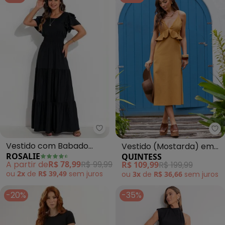
Rosalie - Vestido com Babado (
Qu
Vestido com Babado
Vestido (Mostarda) em
ROSALIE
QUINTESS
(Preto)
Linho
A partir de
R$ 78,99
R$ 99,99
R$ 109,99
R$ 199,99
ou
2x
de
R$ 39,49
sem
juros
ou
3x
de
R$ 36,66
sem
juros
-20%
-35%