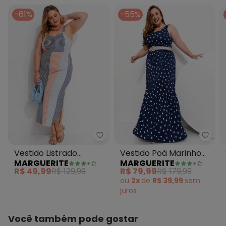
-61%
-55%
Marguerite - Vestido Listrado C
Margu
Vestido Listrado
Vestido Poá Marinho
MARGUERITE
MARGUERITE
Colorido em Malha de
em Malha Fria
R$ 49,99
R$ 129,99
R$ 79,99
R$ 179,99
Viscose
ou
2x
de
R$ 39,99
sem
juros
Você também pode gostar