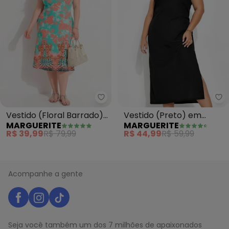
Marguerite - Vestido (Floral B
Ma
Vestido (Floral Barrado)
Vestido (Preto) em
MARGUERITE
MARGUERITE
em Malha de Viscose
Malha
R$ 39,99
R$ 79,99
R$ 44,99
R$ 59,99
Acompanhe a gente
Seja você também um dos 7 milhões de apaixonados