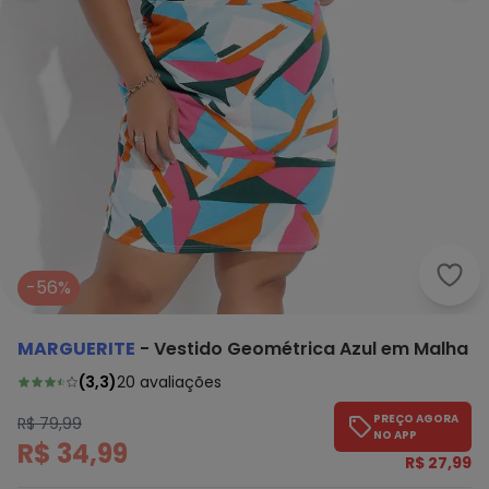
Marg
-56%
MARGUERITE
-
Vestido Geométrica Azul em Malha
(
3,3
)
20
avaliações
PREÇO AGORA
R$ 79,99
NO APP
R$ 34,99
R$ 27,99