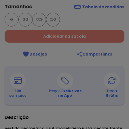
Tamanhos
Tabela de medidas
G
GG
XXG
XLG
Adicionar na sacola
Desejos
Compartilhar
10
x
Preços
Exclusivos
Troca
sem juros
no App
Grátis
Descrição
Vestido geométrica azul, modelagem justa, decote frente