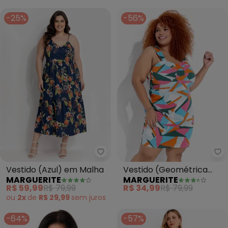
-25%
-56%
Marguerite - Vestido (Azul) em
Ma
Vestido (Azul) em Malha
Vestido (Geométrica
MARGUERITE
MARGUERITE
Azul) em Malha
R$ 59,99
R$ 79,99
R$ 34,99
R$ 79,99
ou
2x
de
R$ 29,99
sem
juros
-64%
-57%