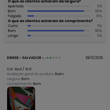
N/D*
O que as clientes acharam da largura?
junho/2026
N/D*
Apertado
0
%
maio/2026
N/D*
Bom
90
%
abril/2026
R$ 39,99
Folgado
10
%
março/2026
N/D*
O que as clientes acharam do comprimento?
fevereiro/2026
Curto
5
%
Bom
90
%
Longo
5
%
DENISE
-
SALVADOR - BA
28/11/2025
Cor:
Azul
/
XLG
Avaliação geral do produto:
Ruim
Largura:
Bom
Comprimento:
Bom