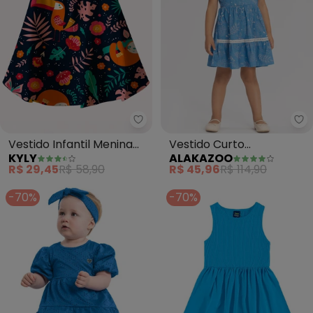
Kyly - Vestido Infantil Menina 
Al
Vestido Infantil Menina
Vestido Curto
KYLY
ALAKAZOO
Estampa (Azul Marinho)
Estampado com Mangas
R$ 29,45
R$ 58,90
R$ 45,96
R$ 114,90
Curtas (Azul)
-70%
-70%