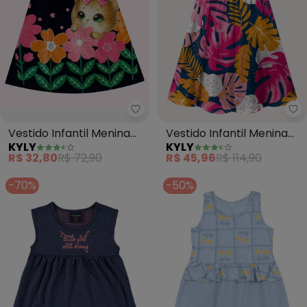
Kyly - Vestido Infantil Menina G
Ky
Vestido Infantil Menina
Vestido Infantil Menina
KYLY
KYLY
Gatinho (Azul Marinho)
Folhagem (Azul)
R$ 32,80
R$ 72,90
R$ 45,96
R$ 114,90
-70%
-50%