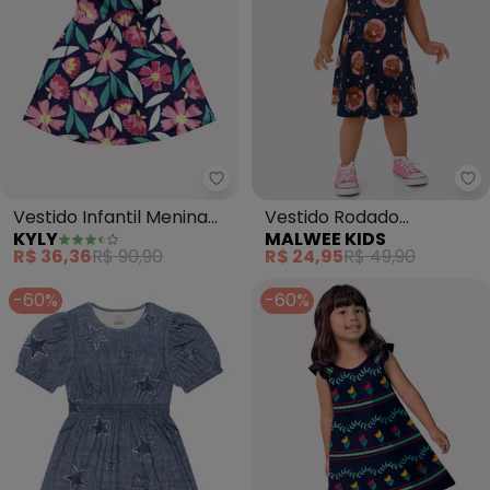
Kyly - Vestido Infantil Menina Fl
Ma
Vestido Infantil Menina
Vestido Rodado
KYLY
MALWEE KIDS
Flores (Azul)
Acinturado Ursinhos
R$ 36,36
R$ 90,90
R$ 24,95
R$ 49,90
(Azul)
-60%
-60%