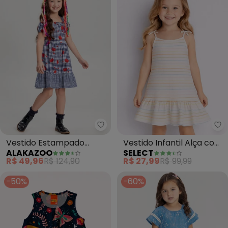
Alakazoo - Vestido Estampado 
Se
Vestido Estampado
Vestido Infantil Alça com
ALAKAZOO
SELECT
Evasê com Babado na
Laço nas Pontas (Azul)
R$ 49,96
R$ 124,90
R$ 27,99
R$ 99,99
Barra (Azul)
-50%
-60%