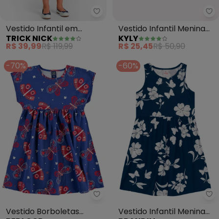
Trick Nick - Vestido Infantil em
Ky
Vestido Infantil em
Vestido Infantil Menina
TRICK NICK
KYLY
Cotton Leve (Azul)
Flores (Azul)
R$ 39,99
R$ 119,99
R$ 25,45
R$ 50,90
-70%
-60%
Bee Loop - Vestido Borboletas In
Br
Vestido Borboletas
Vestido Infantil Menina