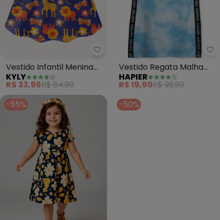
Ha
Kyly - Vestido Infantil Menina e
Vestido Regata Malha
Vestido Infantil Menina
HAPIER
KYLY
Juvenil (Azul)
em Algodão (Azul)
R$ 19,90
R$ 99,90
R$ 33,96
R$ 84,90
-55%
-50%