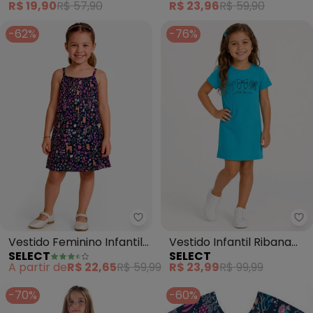
R$ 19,90
R$ 57,90
R$ 23,96
R$ 59,90
-62%
-76%
Select - Vestido Feminino Infanti
Se
Vestido Feminino Infantil
Vestido Infantil Ribana
SELECT
SELECT
(Azul)
Canelada e Estampa
A partir de
R$ 22,65
R$ 59,99
R$ 23,99
R$ 99,99
(Azul)
-70%
-60%