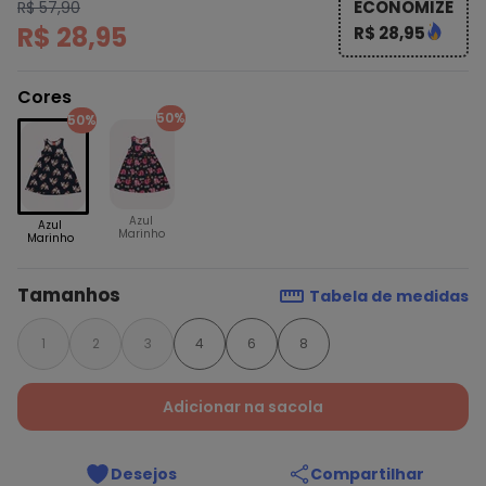
ECONOMIZE
R$ 57,90
R$ 28,95
R$ 28,95
Cores
50%
50%
Azul
Azul
Marinho
Marinho
Tamanhos
Tabela de medidas
1
2
3
4
6
8
Adicionar na sacola
Desejos
Compartilhar