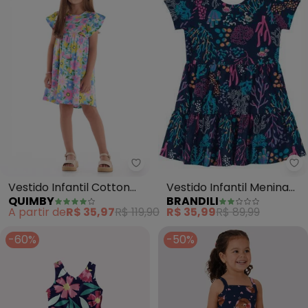
Br
Quimby - Vestido Infantil Cotton
Vestido Infantil Menina
Vestido Infantil Cotton
BRANDILI
QUIMBY
em Malha (Azul)
(Azul)
R$ 35,99
R$ 89,99
A partir de
R$ 35,97
R$ 119,90
-60%
-50%