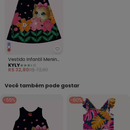
Kyly - Vestido Infantil Menina G
Vestido Infantil Menina
KYLY
Gatinho Azul Marinho
R$ 32,80
R$ 72,90
Você também pode gostar
-55%
-60%