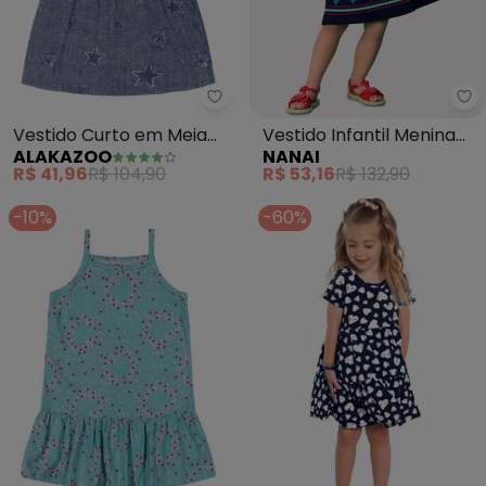
Alakazoo - Vestido Curto em M
Na
Vestido Curto em Meia
Vestido Infantil Menina
ALAKAZOO
NANAI
Malha Estampada (Azul)
Flores (Azul Marinho)
R$ 41,96
R$ 104,90
R$ 53,16
R$ 132,90
-10%
-60%