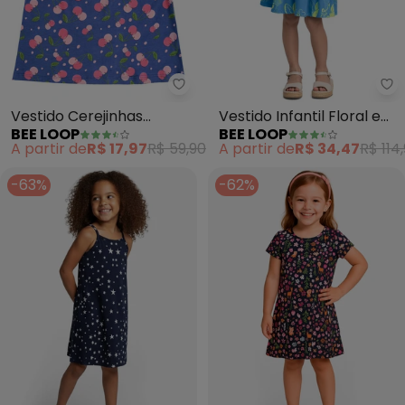
Bee Loop - Vestido Cerejinhas In
Be
Vestido Cerejinhas
Vestido Infantil Floral em
BEE LOOP
BEE LOOP
Infantil (Azul)
Cotton (Azul)
A partir de
R$ 17,97
R$ 59,90
A partir de
R$ 34,47
R$ 114
-63%
-62%