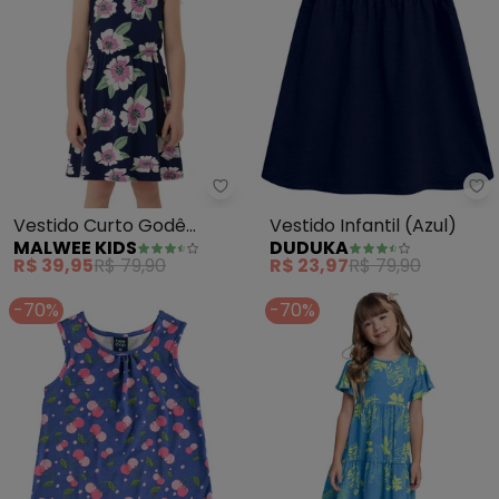
Malwee Kids - Vestido Curto God
Du
Vestido Curto Godê
Vestido Infantil (Azul)
MALWEE KIDS
DUDUKA
Floral (Azul Marinho)
R$ 39,95
R$ 79,90
R$ 23,97
R$ 79,90
-70%
-70%