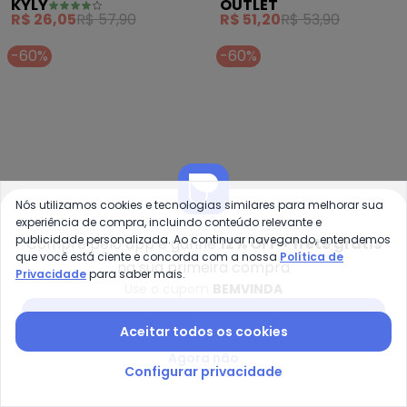
KYLY
OUTLET
Estampado (Azul
Menina (Azul)
R$ 26,05
R$ 57,90
R$ 51,20
R$ 53,90
Marinho)
-60%
-60%
Nós utilizamos cookies e tecnologias similares para melhorar sua
experiência de compra, incluindo conteúdo relevante e
publicidade personalizada. Ao continuar navegando, entendemos
Compre pelo app e ganhe
12% OFF + frete grátis
que você está ciente e concorda com a nossa
Política de
na sua primeira compra
Privacidade
para saber mais.
Use o cupom
BEMVINDA
Kyly - Vestido Infantil Menina B
Ky
Baixar app Posthaus
Vestido Infantil Menina
Vestido Infantil Menina
Aceitar todos os cookies
KYLY
KYLY
Borboletas (Azul)
Bichinhos (Azul Marinho)
Agora não
R$ 41,96
R$ 104,90
R$ 37,96
R$ 94,90
Configurar privacidade
-61%
-50%