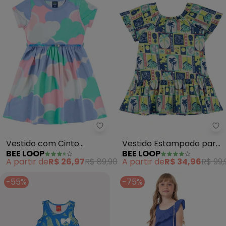
Bee Loop - Vestido com Cinto Inf
Be
Vestido com Cinto
Vestido Estampado para
BEE LOOP
BEE LOOP
Infantil (Azul)
Menina (Azul)
A partir de
R$ 26,97
R$ 89,90
A partir de
R$ 34,96
R$ 99,
-55%
-75%