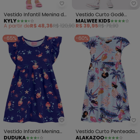
Kyly - Vestido Infantil Menina d
Ma
Vestido Infantil Menina de
Vestido Curto Godê
KYLY
MALWEE KIDS
Flores (Rosa)
Laços (Azul)
A partir de
R$ 48,36
R$ 120,90
R$ 39,95
R$ 79,90
-65%
-60%
Duduka - Vestido Infantil Menina
Al
Vestido Infantil Menina
Vestido Curto Penteada
DUDUKA
ALAKAZOO
(Azul)
Estampada (Azul)