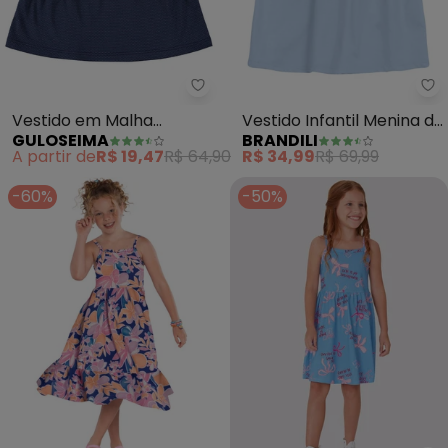
Guloseima - Vestido em Malha 
Br
Vestido em Malha
Vestido Infantil Menina de
GULOSEIMA
BRANDILI
Trabalhada Bebê (Azul)
Cerejinha (Azul)
A partir de
R$ 19,47
R$ 64,90
R$ 34,99
R$ 69,99
-60%
-50%