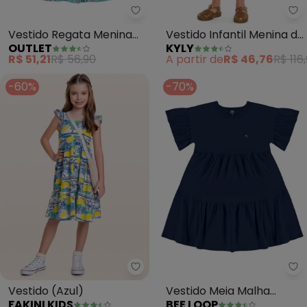
Outlet - Vestido Regata Menina 
Ky
Vestido Regata Menina
Vestido Infantil Menina de
OUTLET
KYLY
(Azul)
Coração (Marinho)
R$ 51,21
R$ 56,90
A partir de
R$ 46,76
R$ 116
-60%
-70%
Fakini Kids - Vestido (Azul)
Be
Vestido (Azul)
Vestido Meia Malha
FAKINI KIDS
BEE LOOP