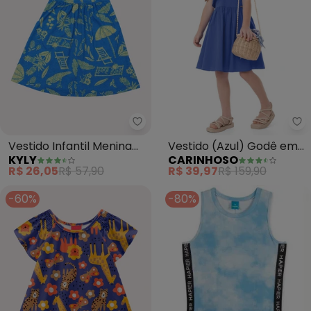
Kyly - Vestido Infantil Menina F
Ca
Vestido Infantil Menina
Vestido (Azul) Godê em
KYLY
CARINHOSO
Folhagem (Azul)
Algodão Stretch Menina
R$ 26,05
R$ 57,90
R$ 39,97
R$ 159,90
-60%
-80%