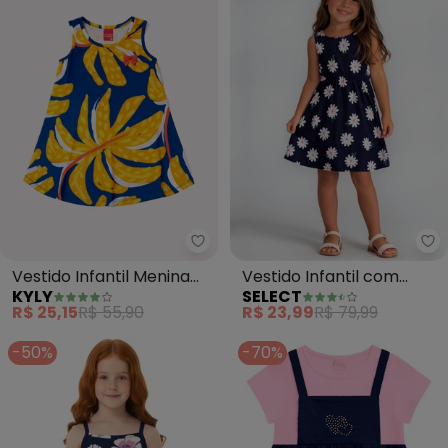
Kyly - Vestido Infantil Menina 
Se
Vestido Infantil Menina
Vestido Infantil com
KYLY
SELECT
Estampado (Azul)
Cintura Franzida (Azul)
R$ 25,15
R$ 55,90
R$ 23,99
R$ 79,99
-50%
-70%