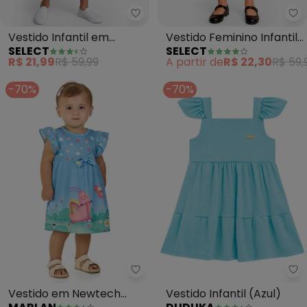
Select - Vestido Infantil em Cot
Se
Vestido Infantil em
Vestido Feminino Infantil
SELECT
SELECT
Cotton Leve Rotativo
(Azul)
R$ 21,99
R$ 59,99
A partir de
R$ 22,30
R$ 59,
(Azul)
-70%
-70%
Marlan - Vestido em Newtech Co
Vestido em Newtech
Vestido Infantil (Azul)