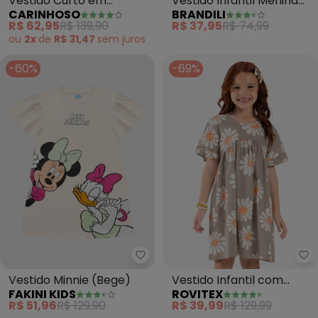
Vestido Curto em
Vestido Infantil Menina
CARINHOSO
BRANDILI
Babados com Pérolas
Estampado (Natural)
R$ 62,95
R$ 139,90
R$ 37,95
R$ 74,99
(Areia)
ou
2x
de
R$ 31,47
sem
juros
-60%
-69%
Fakini Kids - Vestido Minnie (Be
Ro
Vestido Minnie (Bege)
Vestido Infantil com
FAKINI KIDS
ROVITEX
Estampando Flores
R$ 51,96
R$ 129,90
R$ 39,99
R$ 129,99
(Bege)