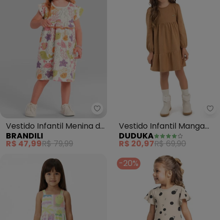
Brandili - Vestido Infantil Meni
Du
Vestido Infantil Menina do
Vestido Infantil Manga
BRANDILI
DUDUKA
Fundo do Mar (Natural)
Longa (Bege)
R$ 47,99
R$ 79,99
R$ 20,97
R$ 69,90
-20%