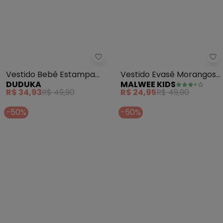
Ma
Vestido Bebê Estampa
Vestido Evasê Morangos
DUDUKA
MALWEE KIDS
Rotativa Folhas (Bege)
(Off White )
R$ 34,93
R$ 49,90
R$ 24,95
R$ 49,90
-50%
-50%