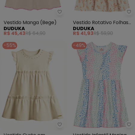
Duduka - Vestido Manga (Bege
Du
Vestido Manga (Bege)
Vestido Rotativo Folhas
DUDUKA
DUDUKA
com Recortes Marias
R$ 45,43
R$ 64,90
R$ 41,93
R$ 59,90
(Bege)
-55%
-49%
Carinhoso - Vestido Curto em 