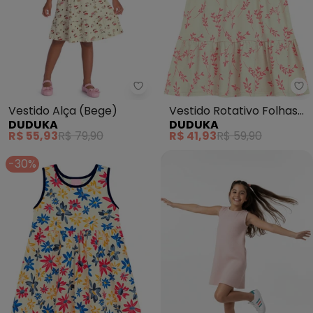
Duduka - Vestido Alça (Bege)
Du
Vestido Alça (Bege)
Vestido Rotativo Folhas
DUDUKA
DUDUKA
com Recortes Marias
R$ 55,93
R$ 79,90
R$ 41,93
R$ 59,90
(Bege)
-30%