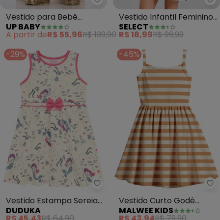
Up Baby - Vestido para Bebê M
Se
Vestido para Bebê
Vestido Infantil Feminino
UP BABY
SELECT
Manga Evasê (Bege)
Estampado (Bege)
A partir de
R$ 55,96
R$ 139,90
R$ 18,99
R$ 99,99
-29%
-45%
Duduka - Vestido Estampa Ser
Ma
Vestido Estampa Sereia
Vestido Curto Godê
DUDUKA
MALWEE KIDS
com Laço sem Mangas
Listrado (Bege)
R$ 45,43
R$ 64,90
R$ 43,94
R$ 79,90