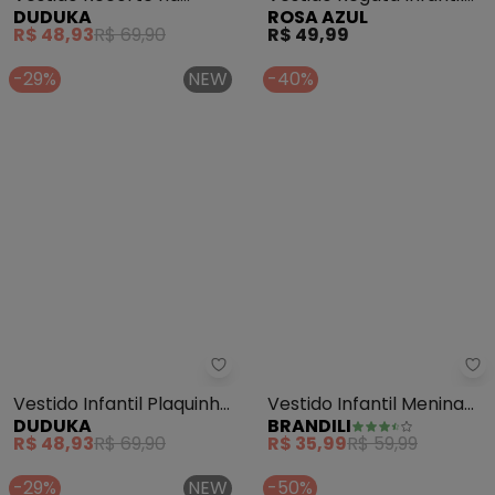
Vestido Recorte na
Vestido Regata Infantil
DUDUKA
ROSA AZUL
Cintura Estampa Limão
Capivara (Off White)
R$ 48,93
R$ 69,90
R$ 49,99
(Bege)
-29%
NEW
-40%
Br
Vestido Infantil Plaquinha
Vestido Infantil Menina
DUDUKA
BRANDILI
Manga Franzida (Bege)
Floral (Bege)
R$ 48,93
R$ 69,90
R$ 35,99
R$ 59,99