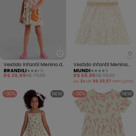
Brandili - Vestido Infantil Meni
Mu
Vestido Infantil Menina de
Vestido Infantil Menina
BRANDILI
MUNDI
Conchas (Natural)
Florido Delicado
R$ 39,99
R$ 79,99
R$ 59,95
R$ 119,99
(Natural)
ou
2x
de
R$ 29,97
sem
juros
-30%
NEW
-30%
NEW