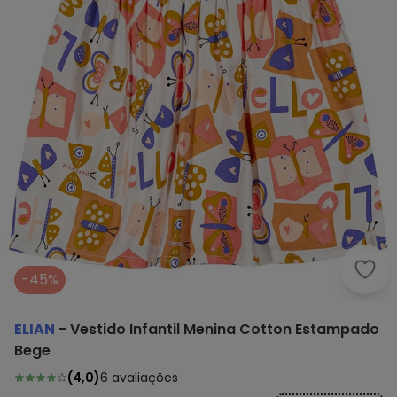
Elia
-45%
ELIAN
-
Vestido Infantil Menina Cotton Estampado
Bege
(
4,0
)
6
avaliações