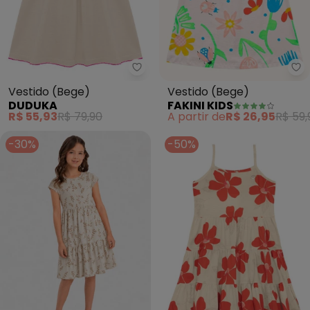
Duduka - Vestido (Bege)
Fa
Vestido (Bege)
Vestido (Bege)
DUDUKA
FAKINI KIDS
R$ 55,93
R$ 79,90
A partir de
R$ 26,95
R$ 59,
-30%
-50%