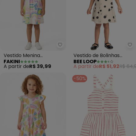
Fakini - Vestido Menina Estamp
Be
Vestido Menina
Vestido de Bolinhas
FAKINI
BEE LOOP
Estampado (Bege)
Infantil Cotton Bege
A partir de
R$ 39,99
A partir de
R$ 51,92
R$ 64,
-50%