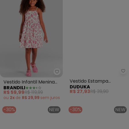
Brandili - Vestido Infantil Menin
Du
Vestido Infantil Menina
Vestido Estampa
BRANDILI
DUDUKA
Florido (Bege)
Rotativa Flores sem
R$ 59,99
R$ 119,99
R$ 27,93
R$ 39,90
Mangas (Bege)
ou
2x
de
R$ 29,99
sem
juros
-30%
NEW
-30%
NEW