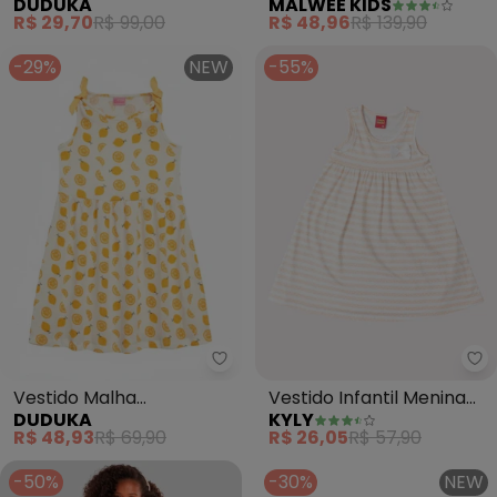
DUDUKA
MALWEE KIDS
Longa (Bege)
Mar (Off White)
R$ 29,70
R$ 99,00
R$ 48,96
R$ 139,90
-29%
NEW
-55%
Duduka - Vestido Malha Trabal
Ky
Vestido Malha
Vestido Infantil Menina
DUDUKA
KYLY
Trabalhada Estampa
Estampado (Bege)
R$ 48,93
R$ 69,90
R$ 26,05
R$ 57,90
Limão (Bege)
-50%
-30%
NEW