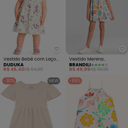
Br
Vestido Bebê com Laço
Vestido Menina
DUDUKA
BRANDILI
nos Ombros Sereia
Estampado Assimétrico
R$ 45,43
R$ 64,90
R$ 49,99
R$ 99,99
(Bege)
(Natural)
-30%
NEW
-55%