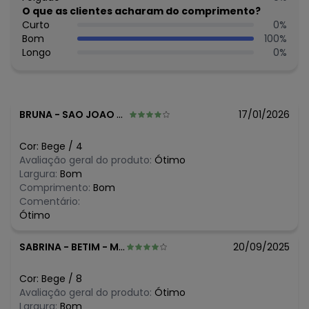
Não alvejar - Não secar em tambor - Secagem em varal -
O que as clientes acharam do comprimento?
Temperatura máxima da base do ferro a 110° C sem vapor
Curto
0
%
- Não limpar a seco
Bom
100
%
Observação: Estampado
Longo
0
%
- Franzido na cintura
Tecido: Cotton Leve
Composição: 96%Algodão 4%Elastano
BRUNA
-
SAO JOAO DO SUL - SC
17/01/2026
Histórico de preços
O preço apresentado abaixo é o menor oferecido em
Cor:
Bege
/
4
algum dia do mês, para o menor tamanho disponível.
Avaliação geral do produto:
Ótimo
N/D*
agosto/2026
Largura:
Bom
R$ 27,96
julho/2026
Comprimento:
Bom
N/D*
junho/2026
Comentário:
N/D*
maio/2026
Ótimo
R$ 41,94
abril/2026
R$ 41,94
março/2026
SABRINA
-
BETIM - MG
20/09/2025
R$ 34,95
fevereiro/2026
Cor:
Bege
/
8
Avaliação geral do produto:
Ótimo
Largura:
Bom