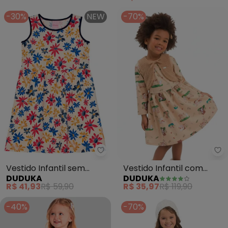
-30%
NEW
-70%
Du
Vestido Infantil sem
Vestido Infantil com
DUDUKA
DUDUKA
Mangas Estampa Flores
Bolero (Bege)
R$ 41,93
R$ 59,90
R$ 35,97
R$ 119,90
(Bege)
-40%
-70%