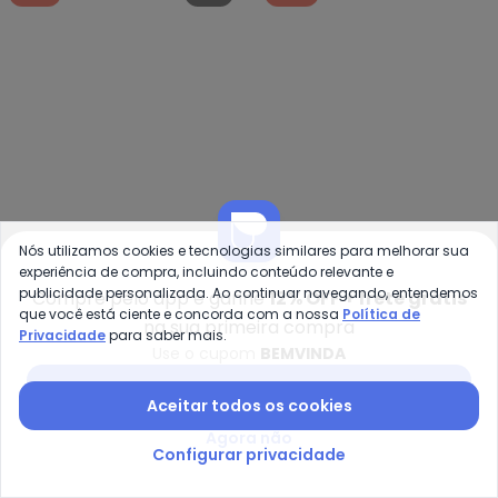
-29%
NEW
-50%
Nós utilizamos cookies e tecnologias similares para melhorar sua
experiência de compra, incluindo conteúdo relevante e
publicidade personalizada. Ao continuar navegando, entendemos
Compre pelo app e ganhe
12% OFF + frete grátis
Duduka - Vestido Alça Estampa 
Mi
que você está ciente e concorda com a nossa
Política de
na sua primeira compra
Privacidade
para saber mais.
Vestido Alça Estampa
Vestido Infantil Menina
Use o cupom
BEMVINDA
DUDUKA
MILON
Rotativa Praia (Bege)
em Cotton (Off White)
R$ 48,93
R$ 69,90
R$ 57,45
R$ 114,90
Baixar app Posthaus
Aceitar todos os cookies
-50%
-70%
Agora não
Configurar privacidade