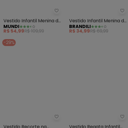
Mundi - Vestido Infantil Menina 
Br
Vestido Infantil Menina de
Vestido Infantil Menina de
MUNDI
BRANDILI
Esquilo (Bege)
Cerejinha (Bege)
R$ 54,99
R$ 109,99
R$ 34,99
R$ 69,99
-29%
Duduka - Vestido Recorte na C
Ro