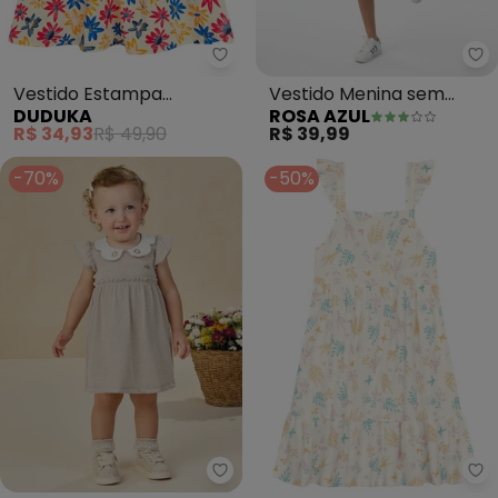
Duduka - Vestido Estampa Rota
Ro
Vestido Estampa
Vestido Menina sem
DUDUKA
ROSA AZUL
Rotativa Flores sem
Manga Básico Iaia (Nude)
R$ 34,93
R$ 49,90
R$ 39,99
Mangas (Bege)
-70%
-50%
Milli e Nina - Vestido em Bee H
Br