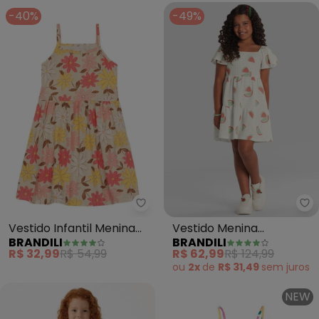
-40%
-49%
Brandili - Vestido Infantil Meni
Br
Vestido Infantil Menina
Vestido Menina
BRANDILI
BRANDILI
Praiano (Bege)
Texturizado de Melancia
R$ 32,99
R$ 54,99
R$ 62,99
R$ 124,99
(Natural)
ou
2x
de
R$ 31,49
sem
juros
NEW