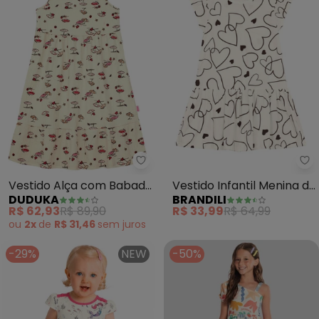
Duduka - Vestido Alça 
Br
Vestido Alça com Babado
Vestido Infantil Menina de
DUDUKA
BRANDILI
(Bege)
Corações (Natural)
R$ 62,93
R$ 89,90
R$ 33,99
R$ 64,99
ou
2x
de
R$ 31,46
sem
juros
-29%
NEW
-50%