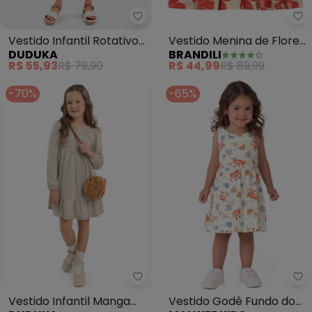
Br
Vestido Infantil Rotativo
Vestido Menina de Flores
DUDUKA
BRANDILI
Estampa Folhas (Bege)
Colorido (Natural)
R$ 55,93
R$ 79,90
R$ 44,99
R$ 89,99
-70%
-65%
Duduka - Vestido Infantil Mang
Ma
Vestido Infantil Manga
Vestido Godê Fundo do