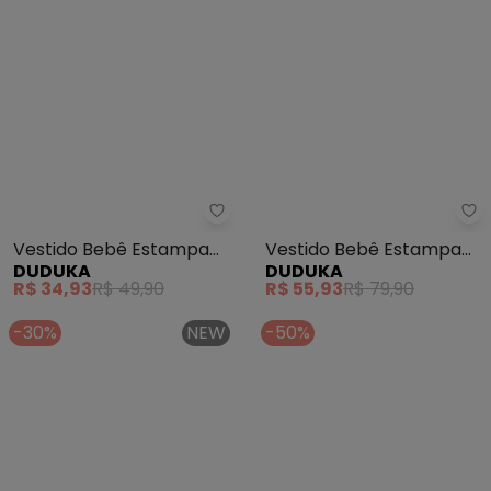
Vestido Bebê Estampa
Vestido Bebê Estampa
DUDUKA
DUDUKA
Rotativa Folhas (Bege)
com Fita na Cintura
R$ 34,93
R$ 49,90
R$ 55,93
R$ 79,90
(Bege)
-30%
NEW
-50%