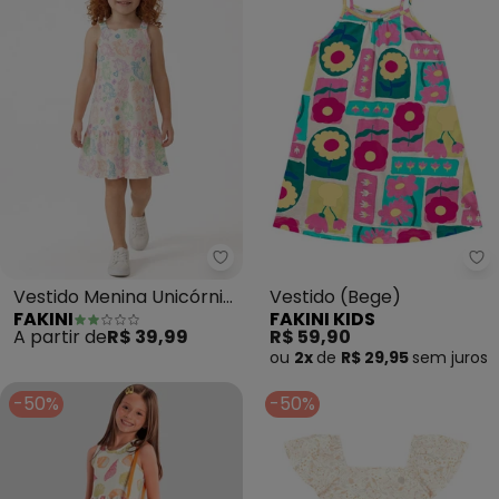
Fakini - Vestido Menina Unicórn
Fa
Vestido Menina Unicórnio
Vestido (Bege)
FAKINI
FAKINI KIDS
(Bege)
A partir de
R$ 39,99
R$ 59,90
ou
2x
de
R$ 29,95
sem
juros
-50%
-50%