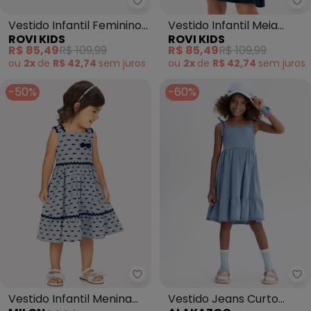
Rovi Kids - Vestido Infantil Fe
Ro
Vestido Infantil Feminino
Vestido Infantil Meia
ROVI KIDS
ROVI KIDS
com Estampa (Azul)
Malha com Estampa
R$ 85,49
R$ 109,99
R$ 85,49
R$ 109,99
(Azul)
ou
2x
de
R$ 42,74
sem
juros
ou
2x
de
R$ 42,74
sem
juros
-50%
-60%
Milon - Vestido Infantil Menina 
Al
Vestido Infantil Menina
Vestido Jeans Curto