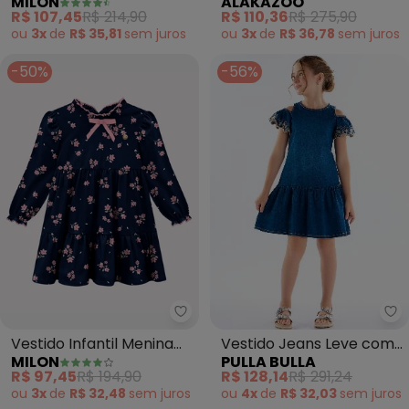
MILON
ALAKAZOO
Peixinhos (Azul Marinho)
Infantil de Alças (Azul)
R$ 107,45
R$ 214,90
R$ 110,36
R$ 275,90
ou
3x
de
R$ 35,81
sem
juros
ou
3x
de
R$ 36,78
sem
juros
-50%
-56%
Pu
Milon - Vestido Infantil Menina F
Vestido Jeans Leve com
Vestido Infantil Menina
PULLA BULLA
MILON
Elastano (Azul)
Flores (Azul)
R$ 128,14
R$ 291,24
R$ 97,45
R$ 194,90
ou
4x
de
R$ 32,03
sem
juros
ou
3x
de
R$ 32,48
sem
juros