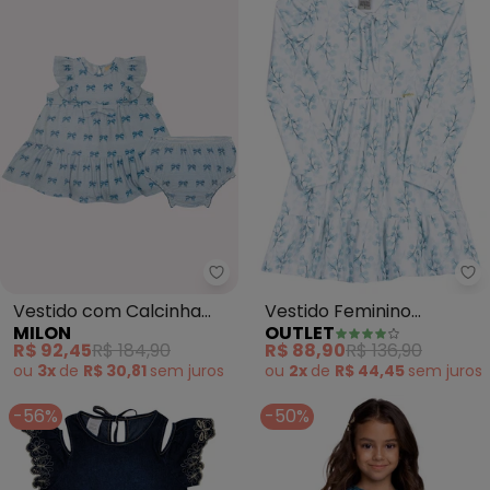
Milon - Vestido com Calcinha B
Ou
Vestido com Calcinha
Vestido Feminino
MILON
OUTLET
Bebê Menina Laço (Azul)
Molicotton (Azul)
R$ 92,45
R$ 184,90
R$ 88,90
R$ 136,90
ou
3x
de
R$ 30,81
sem
juros
ou
2x
de
R$ 44,45
sem
juros
-56%
-50%