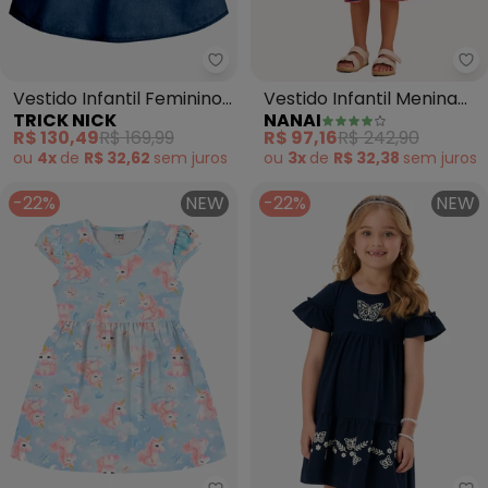
Trick Nick - Vestido Infantil Fem
Na
Vestido Infantil Feminino
Vestido Infantil Menina
TRICK NICK
NANAI
(Azul)
com Aviamentos (Azul)
R$ 130,49
R$ 169,99
R$ 97,16
R$ 242,90
ou
4x
de
R$ 32,62
sem
juros
ou
3x
de
R$ 32,38
sem
juros
-22%
NEW
-22%
NEW