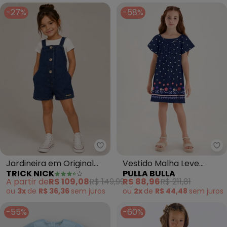
-27%
-58%
Trick Nick - Jardineira em Origin
Pu
Jardineira em Original
Vestido Malha Leve
TRICK NICK
PULLA BULLA
Denim Infantil (Azul)
(Marinho)
A partir de
R$ 109,08
R$ 149,99
R$ 88,96
R$ 211,81
ou
3x
de
R$ 36,36
sem
juros
ou
2x
de
R$ 44,48
sem
juros
-55%
-60%