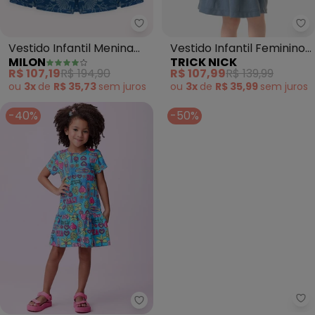
Milon - Vestido Infantil Menina L
Tr
Vestido Infantil Menina
Vestido Infantil Feminino
MILON
TRICK NICK
Laço (Azul)
Polo Piquet (Azul)
R$ 107,19
R$ 194,90
R$ 107,99
R$ 139,99
ou
3x
de
R$ 35,73
sem
juros
ou
3x
de
R$ 35,99
sem
juros
-40%
-50%
Mi
Momi - Vestido com Estampa de