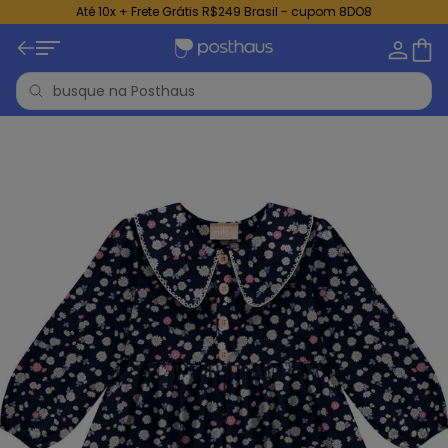
Até 10x + Frete Grátis R$249 Brasil - cupom 8DO8