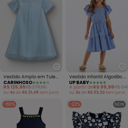
Carinhoso - Vestido Amplo em Tu
Up
Vestido Amplo em Tule
Vestido Infantil Algodão e
CARINHOSO
UP BABY
com Foil (Azul Pastel)
Elastano (Azul)
R$ 125,95
R$ 279,90
A partir de
R$ 99,96
R$ 24
ou
4x
de
R$ 31,48
sem
juros
ou
3x
de
R$ 33,32
sem
juros
-60%
-22%
NEW