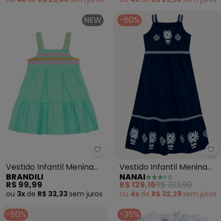
NEW
-60%
Brandili - Vestido Infantil Meni
Na
Vestido Infantil Menina
Vestido Infantil Menina
BRANDILI
NANAI
em Meia Malha (Azul)
Midi (Azul Marinho)
R$ 99,99
R$ 129,16
R$ 322,90
ou
3x
de
R$ 33,33
sem
juros
ou
4x
de
R$ 32,29
sem
juros
-50%
-35%