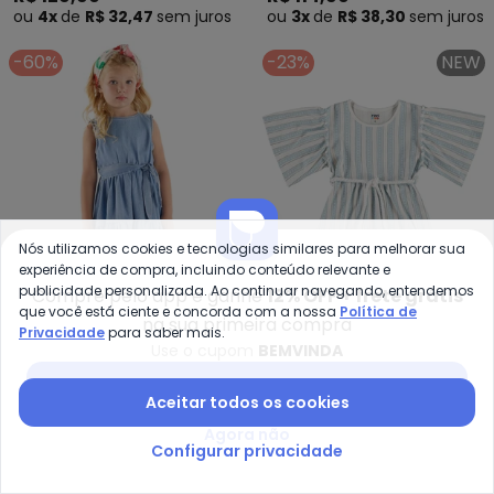
ou
4x
de
R$ 32,47
sem
juros
ou
3x
de
R$ 38,30
sem
juros
-60%
-23%
NEW
Nós utilizamos cookies e tecnologias similares para melhorar sua
experiência de compra, incluindo conteúdo relevante e
publicidade personalizada. Ao continuar navegando, entendemos
Compre pelo app e ganhe
12% OFF + frete grátis
que você está ciente e concorda com a nossa
Política de
na sua primeira compra
Privacidade
para saber mais.
Use o cupom
BEMVINDA
Up Baby - Vestido Regata Jeans
Ro
Baixar app Posthaus
Vestido Regata Jeans
Vestido Infantil Cotton
Aceitar todos os cookies
UP BABY
ROVI KIDS
Elastano (Azul)
Listrado (Azul)
A partir de
R$ 89,96
R$ 224,90
R$ 130,49
R$ 169,99
Agora não
Configurar privacidade
ou
3x
de
R$ 29,98
sem
juros
ou
4x
de
R$ 32,62
sem
juros