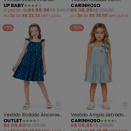
UP BABY
CARINHOSO
com Babados (Azul)
Renda (Azul)
A partir de
R$ 99,96
R$ 249,90
R$ 116,95
R$ 259,90
ou
3x
de
R$ 33,32
sem
juros
ou
3x
de
R$ 38,98
sem
juros
-5%
-50%
Outlet - Vestido Rodado Âncora
Ca
Vestido Rodado Âncoras
Vestido Amplo Listrado
OUTLET
CARINHOSO
Menina (Azul)
com Lurex (Azul)
R$ 119,60
R$ 125,90
R$ 119,95
R$ 239,90
ou
4x
de
R$ 29,90
sem
juros
ou
4x
de
R$ 29,98
sem
juros