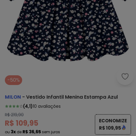
Milo
-50%
MILON
-
Vestido Infantil Menina Estampa Azul
(
4,1
)
10
avaliações
R$ 219,90
ECONOMIZE
R$ 109,95
R$ 109,95
3x
R$ 36,65
ou
de
sem juros