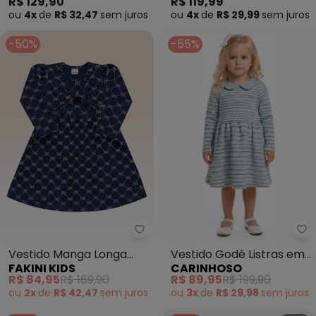
R$ 129,90
R$ 119,99
ou
4x
de
R$ 32,47
sem
juros
ou
4x
de
R$ 29,99
sem
juros
-50%
-55%
Fakini Kids - Vestido Manga Lon
Ca
Vestido Manga Longa
Vestido Godê Listras em
FAKINI KIDS
CARINHOSO
(Azul)
Tweed Lurex (Azul)
R$ 84,95
R$ 169,90
R$ 89,95
R$ 199,90
ou
2x
de
R$ 42,47
sem
juros
ou
3x
de
R$ 29,98
sem
juros