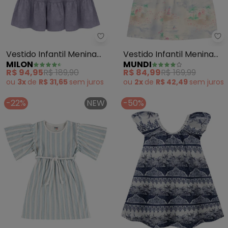
Milon - Vestido Infantil Menina (
Mu
Vestido Infantil Menina
Vestido Infantil Menina
MILON
MUNDI
(Azul)
Tropical (Azul)
R$ 94,95
R$ 189,90
R$ 84,99
R$ 169,99
ou
3x
de
R$ 31,65
sem
juros
ou
2x
de
R$ 42,49
sem
juros
-22%
NEW
-50%