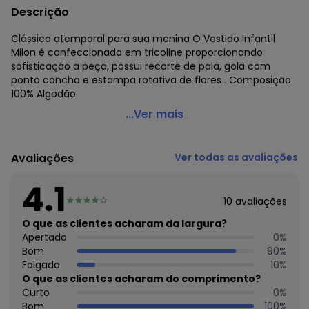
Descrição
Clássico atemporal para sua menina O Vestido Infantil
Milon é confeccionada em tricoline proporcionando
sofisticação a peça, possui recorte de pala, gola com
ponto concha e estampa rotativa de flores . Composição:
100% Algodão
Milon - Vestido Infantil Menina Estampa Azul
...Ver mais
Código do produto: 7981102
Modelagem: Ampla
Avaliações
Ver todas as avaliações
Comprimento da manga: Longa
Comprimento: Curto
4.1
Decote frente: Redondo
10
avaliações
Decote costas: Redondo
Fornecedor: KYLY INDUSTRIA TEXTIL LTDA / CNPJ
O que as clientes acharam da largura?
78.855.830/0001-98
Apertado
0
%
Feito: Brasil
Bom
90
%
Cuidados para conservação do produto: Para melhor
Folgado
10
%
conservação do produto, lavar à mão com sabão neutro.
O que as clientes acharam do comprimento?
Evite deixar as peças de molho para não desbotá-las e
Curto
0
%
nem manchá-las. Passar até 110º.
Bom
100
%