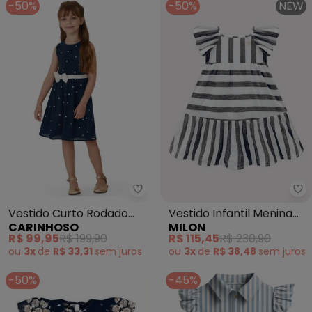
-50%
-50%
NEW
Carinhoso - Vestido Curto Roda
Mi
Vestido Curto Rodado
Vestido Infantil Menina
CARINHOSO
MILON
Acinturado Poá (Azul)
Listras Milon (Azul)
R$ 99,95
R$ 199,90
R$ 115,45
R$ 230,90
ou
3x
de
R$ 33,31
sem
juros
ou
3x
de
R$ 38,48
sem
juros
-50%
-45%