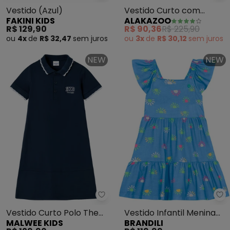
Vestido (Azul)
Vestido Curto com
FAKINI KIDS
ALAKAZOO
Manga Godê em Tecido
R$ 129,90
R$ 90,36
R$ 225,90
Gaze (Azul)
ou
4x
de
R$ 32,47
sem
juros
ou
3x
de
R$ 30,12
sem
juros
NEW
NEW
Malwee Kids - Vestido Curto Po
Br
Vestido Curto Polo The
Vestido Infantil Menina
MALWEE KIDS
BRANDILI
Legacy (Azul Marinho)
em Meia Malha (Azul)