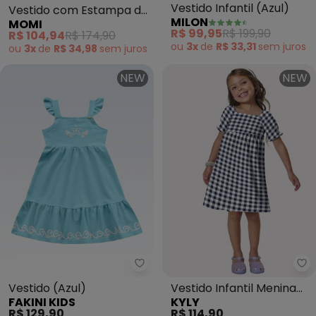
Vestido Infantil (Azul)
Vestido com Estampa de
MILON
MOMI
Pranchas (Azul)
R$ 99,95
R$ 199,90
R$ 104,94
R$ 174,90
ou
3x
de
R$ 33,31
sem
juros
ou
3x
de
R$ 34,98
sem
juros
NEW
NEW
Fakini Kids - Vestido (Azul)
Ky
Vestido (Azul)
Vestido Infantil Menina
FAKINI KIDS
KYLY
Xadrez (Azul)
R$ 129,90
R$ 114,90