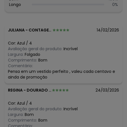
Fechamento: Botões
Longo
0
%
Tecido: Tricoline
Composição: 100% algodao
Histórico de preços
JULIANA
-
CONTAGEM - MG
14/02/2026
O preço apresentado abaixo é o menor oferecido em
algum dia do mês, para o menor tamanho disponível.
Cor:
Azul
/
4
N/D*
agosto/2026
Avaliação geral do produto:
Incrível
N/D*
julho/2026
Largura:
Folgado
R$ 109,95
junho/2026
Comprimento:
Bom
R$ 109,95
maio/2026
Comentário:
R$ 109,95
abril/2026
Pensa em um vestido perfeito , valeu cada centavo e
R$ 109,95
março/2026
ainda de promoção
R$ 109,95
fevereiro/2026
REGINA
-
DOURADO - SP
24/03/2026
Cor:
Azul
/
4
Avaliação geral do produto:
Incrível
Largura:
Bom
Comprimento:
Bom
Comentário: