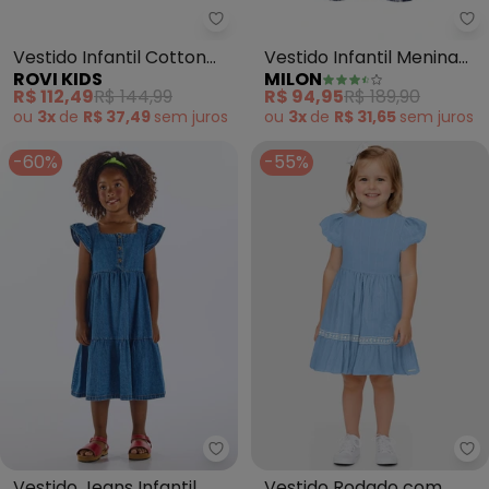
Rovi Kids - Vestido Infantil Cott
Mi
Vestido Infantil Cotton
Vestido Infantil Menina
ROVI KIDS
MILON
Listrado (Azul)
(Azul)
R$ 112,49
R$ 144,99
R$ 94,95
R$ 189,90
ou
3x
de
R$ 37,49
sem
juros
ou
3x
de
R$ 31,65
sem
juros
-60%
-55%
Up Baby - Vestido Jeans Infant
Ca
Vestido Jeans Infantil
Vestido Rodado com