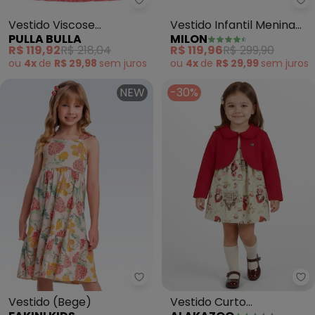
Pulla Bulla - Vestido Viscose (
Mi
Vestido Viscose
Vestido Infantil Menina
PULLA BULLA
MILON
(Vermelho)
Flores (Vermelho)
R$ 119,92
R$ 218,04
R$ 119,96
R$ 299,90
ou
4x
de
R$ 29,98
sem
juros
ou
4x
de
R$ 29,99
sem
juros
NEW
-30%
Fakini Kids - Vestido (Bege)
Al
Vestido (Bege)
Vestido Curto