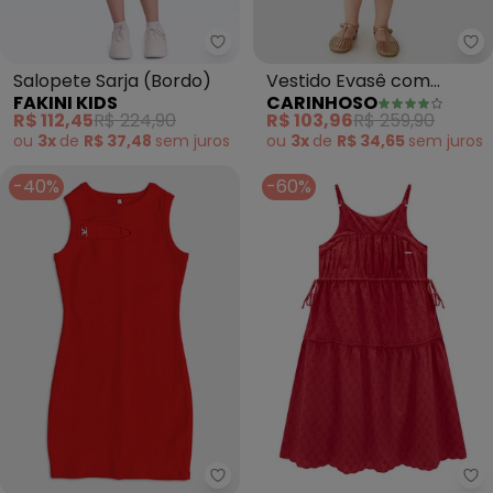
Fakini Kids - Salopete Sarja (Bo
Ca
Salopete Sarja (Bordo)
Vestido Evasê com
FAKINI KIDS
CARINHOSO
Lantejoulas (Vermelho)
R$ 112,45
R$ 224,90
R$ 103,96
R$ 259,90
ou
3x
de
R$ 37,48
sem
juros
ou
3x
de
R$ 34,65
sem
juros
-40%
-60%
Ca