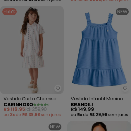
-55%
NEW
Carinhoso - Vestido Curto Chem
Br
Vestido Curto Chemise
Vestido Infantil Menina
CARINHOSO
BRANDILI
Listrado (Branco)
em Tricot (Azul)
R$ 116,95
R$ 259,90
R$ 149,99
ou
3x
de
R$ 38,98
sem
juros
ou
5x
de
R$ 29,99
sem
juros
NEW