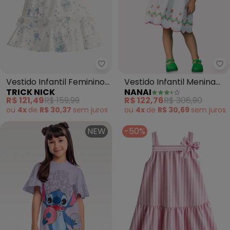
Trick Nick - Vestido Infantil F
Na
Vestido Infantil Feminino
Vestido Infantil Menina
TRICK NICK
NANAI
Estampado (Bege)
Flores (Branco)
R$ 121,49
R$ 159,99
R$ 122,76
R$ 306,90
ou
4x
de
R$ 30,37
sem
juros
ou
4x
de
R$ 30,69
sem
juros
NEW
-50%