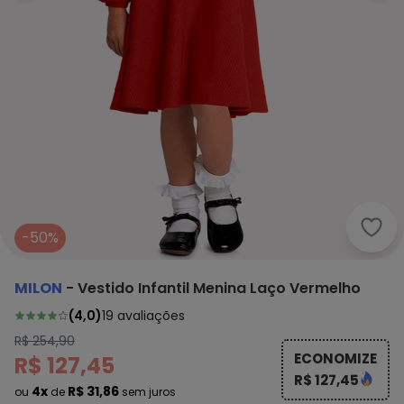
-50%
MILON
-
Vestido Infantil Menina Laço Vermelho
(
4,0
)
19
avaliações
R$ 254,90
ECONOMIZE
R$ 127,45
R$ 127,45
4x
R$ 31,86
ou
de
sem juros