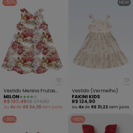
-50%
NEW
Milon - Vestido Menina Frutas 
Fa
Vestido Menina Frutas
Vestido (Vermelho)
MILON
FAKINI KIDS
Milon (Vermelho)
R$ 137,45
R$ 274,90
R$ 124,90
ou
4x
de
R$ 34,36
sem
juros
ou
4x
de
R$ 31,22
sem
juros
-35%
-60%