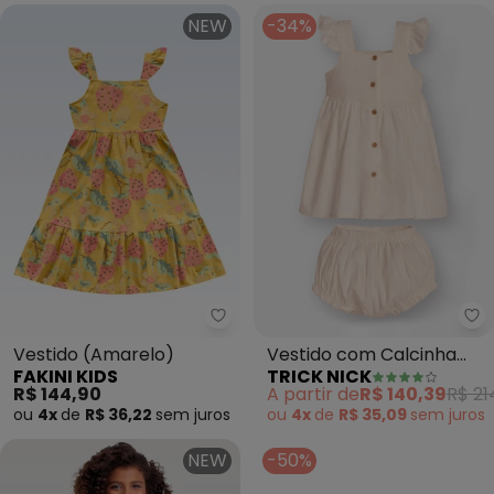
NEW
-34%
Fakini Kids - Vestido (Amarelo)
Tr
Vestido (Amarelo)
Vestido com Calcinha
FAKINI KIDS
TRICK NICK
Bebê (Bege)
R$ 144,90
A partir de
R$ 140,39
R$ 21
ou
4x
de
R$ 36,22
sem
juros
ou
4x
de
R$ 35,09
sem
juros
NEW
-50%