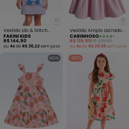
Fakini Kids - Vestido Lilo & Stitc
Ca
Vestido Lilo & Stitch
Vestido Amplo Listrado
FAKINI KIDS
CARINHOSO
(Roxo)
com Lurex (Rosa)
R$ 144,90
R$ 119,95
R$ 239,90
ou
4x
de
R$ 36,22
sem
juros
ou
4x
de
R$ 29,98
sem
juros
NEW
-60%