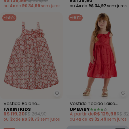
R$ 139,99
R$ 269,00
R$ 139,90
(Vermelho)
ou
4x
de
R$ 34,99
sem
juros
ou
4x
de
R$ 34,97
sem
juros
-55%
-60%
Fakini Kids - Vestido Balone (V
Up
Vestido Balone
Vestido Tecido Laise
FAKINI KIDS
UP BABY
(Vermelho)
Forrado (Vermelho)
R$ 119,20
R$ 264,90
A partir de
R$ 129,96
R$ 32
ou
3x
de
R$ 39,73
sem
juros
ou
4x
de
R$ 32,49
sem
juros