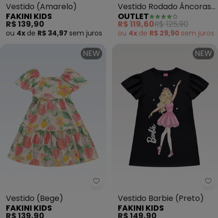
Vestido (Amarelo)
Vestido Rodado Âncoras
FAKINI KIDS
OUTLET
Menina (Azul)
R$ 139,90
R$ 119,60
R$ 125,90
ou
4x
de
R$ 34,97
sem
juros
ou
4x
de
R$ 29,90
sem
juros
NEW
NEW
Fakini Kids - Vestido (Bege)
Fa
Vestido (Bege)
Vestido Barbie (Preto)
FAKINI KIDS
FAKINI KIDS
R$ 139,90
R$ 149,90