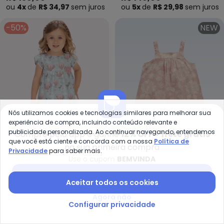
ou
4x
de
R$ 34,97
sem
juros
ou
5x
de
R$ 29,98
sem
juros
-50%
NEW
Nós utilizamos cookies e tecnologias similares para melhorar sua
experiência de compra, incluindo conteúdo relevante e
publicidade personalizada. Ao continuar navegando, entendemos
Compre pelo app e ganhe
12% OFF + frete grátis
que você está ciente e concorda com a nossa
Política de
na sua primeira compra
Privacidade
para saber mais.
Use o cupom
BEMVINDA
Milon - Vestido Infantil Menina B
Fa
Baixar app Posthaus
Vestido Infantil Menina
Vestido (Rosa)
Aceitar todos os cookies
MILON
FAKINI KIDS
Balões Milon (Azul)
R$ 143,45
R$ 286,90
R$ 129,90
Agora não
ou
4x
de
R$ 35,86
sem
juros
ou
4x
de
R$ 32,47
sem
juros
Configurar privacidade