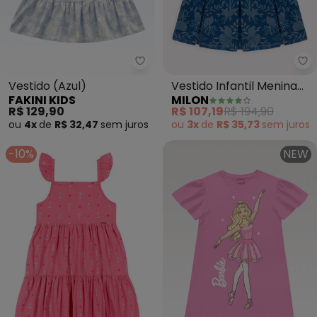
Fakini Kids - Vestido (Azul)
Mi
Vestido (Azul)
Vestido Infantil Menina
FAKINI KIDS
MILON
Laço (Azul)
R$ 129,90
R$ 107,19
R$ 194,90
ou
4x
de
R$ 32,47
sem
juros
ou
3x
de
R$ 35,73
sem
juros
-10%
NEW