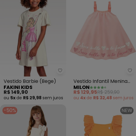
Fakini Kids - Vestido Barbie (Be
Mi
Vestido Barbie (Bege)
Vestido Infantil Menina
FAKINI KIDS
MILON
Lettering (Rosa)
R$ 149,90
R$ 129,95
R$ 259,90
ou
5x
de
R$ 29,98
sem
juros
ou
4x
de
R$ 32,48
sem
juros
-50%
NEW