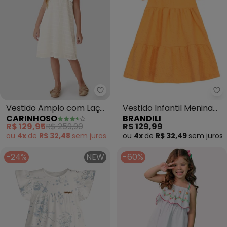
Carinhoso - Vestido Amplo com
Br
Vestido Amplo com Laço
Vestido Infantil Menina
CARINHOSO
BRANDILI
(Off White)
em Cotton (Laranja)
R$ 129,95
R$ 259,90
R$ 129,99
ou
4x
de
R$ 32,48
sem
juros
ou
4x
de
R$ 32,49
sem
juros
-24%
NEW
-60%