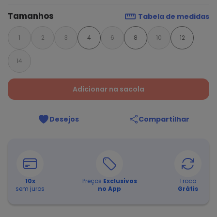
Tamanhos
Tabela de medidas
1
2
3
4
6
8
10
12
14
Adicionar na sacola
Desejos
Compartilhar
10
x
Preços
Exclusivos
Troca
sem juros
no App
Grátis