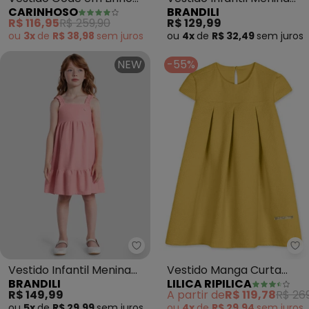
CARINHOSO
BRANDILI
Listrado (Azul Claro)
em Meia Malha (Bege)
R$ 116,95
R$ 259,90
R$ 129,99
ou
3x
de
R$ 38,98
sem
juros
ou
4x
de
R$ 32,49
sem
juros
NEW
-55%
Brandili - Vestido Infantil Meni
Li
Vestido Infantil Menina
Vestido Manga Curta
BRANDILI
LILICA RIPILICA
em Tricot (Rosa)
Infantil Feminino
R$ 149,99
A partir de
R$ 119,78
R$ 26
(Amarelo)
ou
5x
de
R$ 29,99
sem
juros
ou
4x
de
R$ 29,94
sem
juros