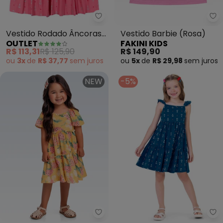
Outlet - Vestido Rodado Âncora
Fa
Vestido Rodado Âncoras
Vestido Barbie (Rosa)
OUTLET
FAKINI KIDS
Menina (Rosa )
R$ 113,31
R$ 125,90
R$ 149,90
ou
3x
de
R$ 37,77
sem
juros
ou
5x
de
R$ 29,98
sem
juros
NEW
-5%
Fakini Kids - Vestido (Amarelo)
Ou