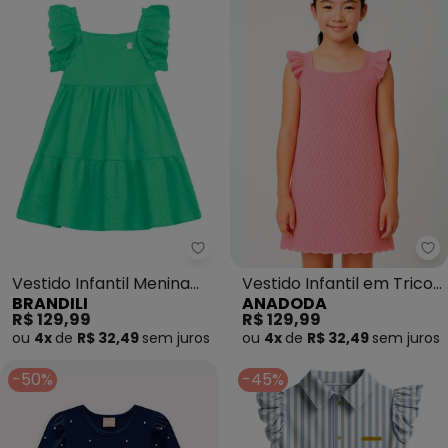
Brandili - Vestido Infantil Men
An
Vestido Infantil Menina
Vestido Infantil em Tricot
BRANDILI
ANADODA
em Cotton (Verde)
(Rosa)
R$ 129,99
R$ 129,99
ou
4x
de
R$ 32,49
sem
juros
ou
4x
de
R$ 32,49
sem
juros
-50%
-45%