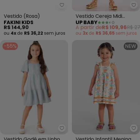
Fakini Kids - Vestido (Rosa)
Up
Vestido (Rosa)
Vestido Cereja Midi
FAKINI KIDS
UP BABY
Algodão Linho (Bege)
R$ 144,90
A partir de
R$ 109,96
R$ 2
ou
4x
de
R$ 36,22
sem
juros
ou
3x
de
R$ 36,65
sem
juros
-55%
NEW
Carinhoso - Vestido Godê em Lin
Br
Vestido Godê em Linho
Vestido Infantil Menina