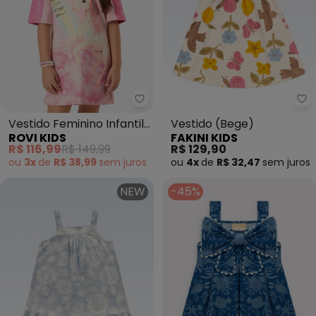
Rovi Kids - Vestido Feminino Inf
Fa
Vestido Feminino Infantil
Vestido (Bege)
ROVI KIDS
FAKINI KIDS
Malha Tech (Rosa)
R$ 116,99
R$ 149,99
R$ 129,90
ou
3x
de
R$ 38,99
sem
juros
ou
4x
de
R$ 32,47
sem
juros
NEW
-45%