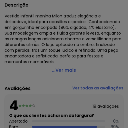
Descrição
Vestido infantil menina Milon traduz elegância e
delicadeza, ideal para ocasiões especiais. Confeccionado
em gorgurinho encorpado (96% algodão, 4% elastano).
Sua modelagem ampla e fluida garante leveza, enquanto
as mangas longas adicionam charme e versatilidade para
diferentes climas. O laço aplicado no ombro, finalizado
com pérolas, traz um toque lúdico e refinado. Uma peça
encantadora e sofisticada, perfeita para festas e
momentos memoráveis.
Milon - Vestido Infantil Menina Laço Vermelho
...Ver mais
Código do produto: 8090669
Modelagem: Ampla
Avaliações
Ver todas as avaliações
Comprimento da Manga: Longa
Comprimento: Curto
4
Decote Frente : Redondo
19
avaliações
Decote Costas: Redondo
Fornecedor: KYLY INDUSTRIA TEXTIL LTDA / CNPJ
O que as clientes acharam da largura?
78.855.830/0001-98
Apertado
0
%
Feito: Brasil
Bom
89
%