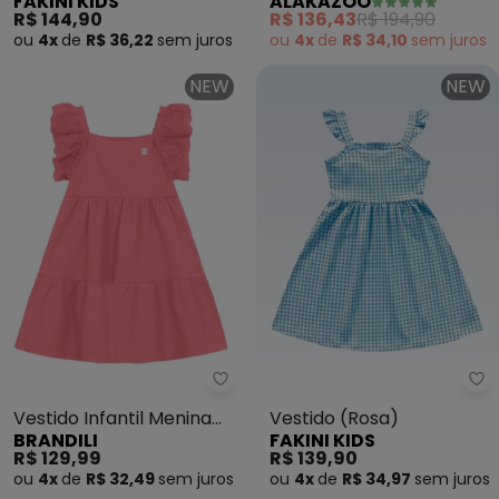
FAKINI KIDS
ALAKAZOO
Estampado com Bolero
R$ 144,90
R$ 136,43
R$ 194,90
(Bege)
ou
4x
de
R$ 36,22
sem
juros
ou
4x
de
R$ 34,10
sem
juros
NEW
NEW
Brandili - Vestido Infantil Meni
Fa
Vestido Infantil Menina
Vestido (Rosa)
BRANDILI
FAKINI KIDS
em Cotton (Rosa)
R$ 129,99
R$ 139,90
ou
4x
de
R$ 32,49
sem
juros
ou
4x
de
R$ 34,97
sem
juros