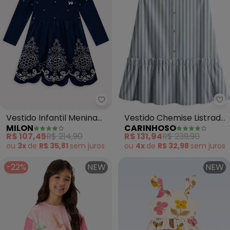
Milon - Vestido Infantil Menina 
Ca
Vestido Infantil Menina
Vestido Chemise Listrado
MILON
CARINHOSO
com Pérolas (Azul)
(Azul)
R$ 107,45
R$ 214,90
R$ 131,94
R$ 239,90
ou
3x
de
R$ 35,81
sem
juros
ou
4x
de
R$ 32,98
sem
juros
-22%
NEW
NEW