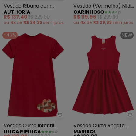
Vestido Ribana com
Vestido (Vermelho) Midi
AUTHORIA
CARINHOSO
Passante de Metal
em Laíse
R$ 137,40
R$ 229,00
R$ 119,96
R$ 299,90
(Vermelho)
ou
4x
de
R$ 34,35
sem
juros
ou
4x
de
R$ 29,99
sem
juros
-47%
NEW
Lilica Ripilica - Vestido Curto In
Ma
Vestido Curto Infantil
Vestido Curto Regata
LILICA RIPILICA
MARISOL
(Vermelho)
Menina Marisol