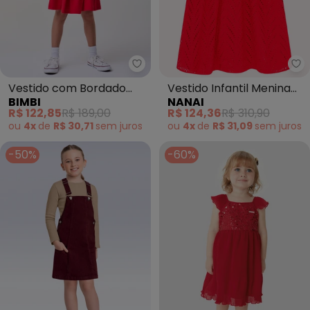
Bimbi - Vestido com Bordado I
Na
Vestido com Bordado
Vestido Infantil Menina
BIMBI
NANAI
Inglês nas Mangas
em Laise (Vermelho)
R$ 122,85
R$ 189,00
R$ 124,36
R$ 310,90
(Vermelho)
ou
4x
de
R$ 30,71
sem
juros
ou
4x
de
R$ 31,09
sem
juros
-50%
-60%