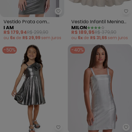
I Am - Vestido Prata com Mang
Mi
Vestido Prata com
Vestido Infantil Menina
I AM
MILON
Manga Balonê (Prata)
Listrado (Bege)
R$ 179,94
R$ 299,90
R$ 189,95
R$ 379,90
ou
6x
de
R$ 29,99
sem
juros
ou
6x
de
R$ 31,65
sem
juros
-50%
-40%
Milon - Vestido Menina Flor (Pra
I 