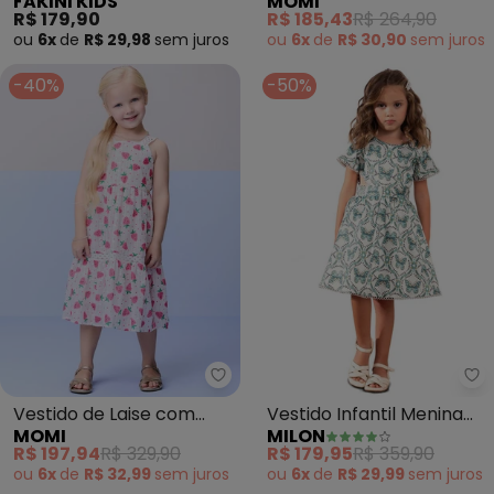
FAKINI KIDS
MOMI
Moletom com Golinha
R$ 179,90
R$ 185,43
R$ 264,90
(Rosa)
ou
6x
de
R$ 29,98
sem
juros
ou
6x
de
R$ 30,90
sem
juros
-40%
-50%
Momi - Vestido de Laise com M
Mi
Vestido de Laise com
Vestido Infantil Menina
MOMI
MILON
Morangos (Branco)
Borboleta (Off White)
R$ 197,94
R$ 329,90
R$ 179,95
R$ 359,90
ou
6x
de
R$ 32,99
sem
juros
ou
6x
de
R$ 29,99
sem
juros