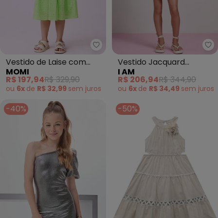
Momi - Vestido de Laise com Fa
I 
Vestido de Laise com
Vestido Jacquard
MOMI
I AM
Faixa (Verde)
(Amarelo)
R$ 197,94
R$ 329,90
R$ 206,94
R$ 344,90
ou
6x
de
R$ 32,99
sem
juros
ou
6x
de
R$ 34,49
sem
juros
-40%
-50%