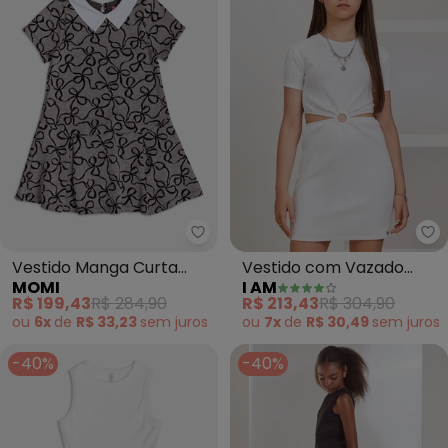
Momi - Vestido Manga Curta Ja
I 
Vestido Manga Curta
Vestido com Vazado
MOMI
I AM
Jacquard com Laço
(Branco)
R$ 199,43
R$ 284,90
R$ 213,43
R$ 304,90
(Preto)
ou
6x
de
R$ 33,23
sem
juros
ou
7x
de
R$ 30,49
sem
juros
-40%
-40%