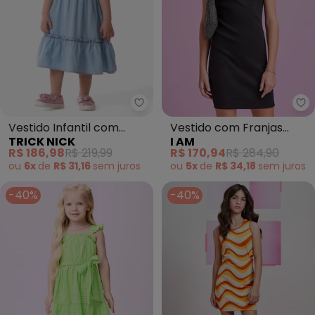
Trick Nick - Vestido Infantil co
I 
Vestido Infantil com
Vestido com Franjas
TRICK NICK
I AM
Bordado (Azul)
(Preto)
R$ 186,98
R$ 219,99
R$ 170,94
R$ 284,90
ou
6x
de
R$ 31,16
sem
juros
ou
5x
de
R$ 34,18
sem
juros
-40%
-40%