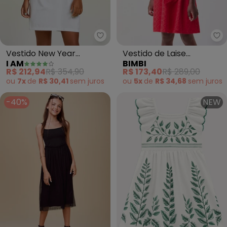
I Am - Vestido New Year (Branc
Bi
Vestido New Year
Vestido de Laise
I AM
BIMBI
(Branco)
Vermelho (Vermelho)
R$ 212,94
R$ 354,90
R$ 173,40
R$ 289,00
ou
7x
de
R$ 30,41
sem
juros
ou
5x
de
R$ 34,68
sem
juros
-40%
NEW