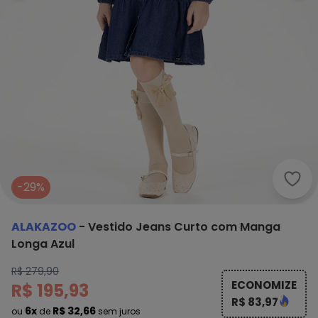
Alak
-29%
ALAKAZOO
-
Vestido Jeans Curto com Manga
Longa Azul
R$ 279,90
ECONOMIZE
R$ 195,93
R$ 83,97
6x
R$ 32,66
ou
de
sem juros