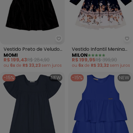
Momi - Vestido Preto de Veludo
Mi
Vestido Preto de Veludo
Vestido Infantil Menina
MOMI
MILON
Cotelê com Laço
Flores (Azul)
R$ 199,43
R$ 284,90
R$ 199,95
R$ 399,90
(Marinho)
ou
6x
de
R$ 33,23
sem
juros
ou
6x
de
R$ 33,32
sem
juros
-15%
NEW
-15%
NEW