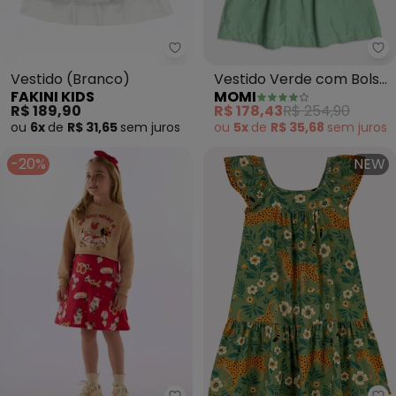
Fakini Kids - Vestido (Branco)
Mo
Vestido (Branco)
Vestido Verde com Bolso
FAKINI KIDS
MOMI
Cargo (Branco)
R$ 189,90
R$ 178,43
R$ 254,90
ou
6x
de
R$ 31,65
sem
juros
ou
5x
de
R$ 35,68
sem
juros
-20%
NEW