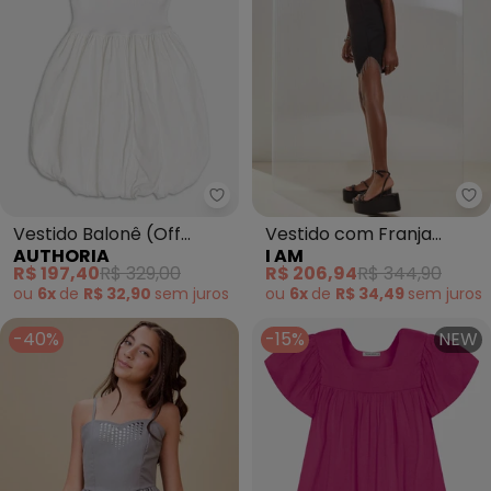
Authoria - Vestido 
I 
Vestido Balonê (Off
Vestido com Franja
AUTHORIA
I AM
White)
(Preto)
R$ 197,40
R$ 329,00
R$ 206,94
R$ 344,90
ou
6x
de
R$ 32,90
sem
juros
ou
6x
de
R$ 34,49
sem
juros
-40%
-15%
NEW