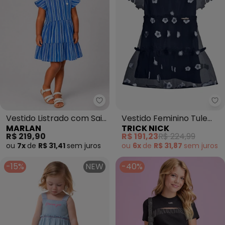
Marlan - Vestido Listrado com 
Tr
Vestido Listrado com Saia
Vestido Feminino Tule
MARLAN
TRICK NICK
em Camadas (Azul)
Bordado Floral (Azul)
R$ 219,90
R$ 191,23
R$ 224,99
ou
7x
de
R$ 31,41
sem
juros
ou
6x
de
R$ 31,87
sem
juros
-15%
NEW
-40%