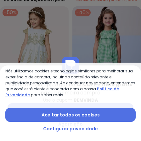
-50%
-40%
Nós utilizamos cookies e tecnologias similares para melhorar sua
experiência de compra, incluindo conteúdo relevante e
publicidade personalizada. Ao continuar navegando, entendemos
Compre pelo app e ganhe
12% OFF + frete grátis
que você está ciente e concorda com a nossa
Política de
na sua primeira compra
Privacidade
para saber mais.
Milon - Vestido Infantil Menina
Mo
Use o cupom
BEMVINDA
Vestido Infantil Menina
Vestido Xadrez com
Baixar app Posthaus
MILON
MOMI
Tule Bordado (Branco)
Babado (Verde Limão)
Aceitar todos os cookies
R$ 194,45
R$ 388,90
R$ 185,94
R$ 309,90
ou
6x
de
R$ 32,40
sem
juros
ou
6x
de
R$ 30,99
sem
juros
Agora não
Configurar privacidade
-40%
-40%