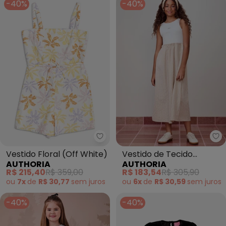
-40%
-40%
Authoria - Vestido Flor
Vestido Floral (Off White)
Vestido de Tecido
AUTHORIA
AUTHORIA
Listrado (Bege)
R$ 215,40
R$ 359,00
R$ 183,54
R$ 305,90
ou
7x
de
R$ 30,77
sem
juros
ou
6x
de
R$ 30,59
sem
juros
-40%
-40%