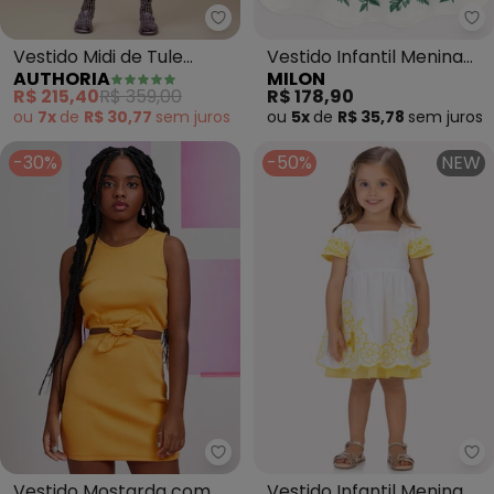
Mi
Author
Vestido Midi de Tule
Vestido Infantil Menina
AUTHORIA
MILON
(Preto)
Folhagens (Branco)
R$ 215,40
R$ 359,00
R$ 178,90
ou
7x
de
R$ 30,77
sem
juros
ou
5x
de
R$ 35,78
sem
juros
-30%
-50%
NEW
I Am - Vestido Mostarda com 
Mi
Vestido Mostarda com
Vestido Infantil Menina