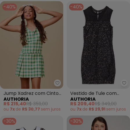
-40%
-40%
Jump Xadrez com Cinto
Vestido de Tule com
AUTHORIA
AUTHORIA
(Verde)
Paetê (Preto)
R$ 215,40
R$ 359,00
R$ 209,40
R$ 349,00
ou
7x
de
R$ 30,77
sem
juros
ou
7x
de
R$ 29,91
sem
juros
-30%
-30%