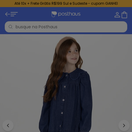
Até 10x + Frete Grátis R$199 Sul e Sudeste - cupom GANHEI