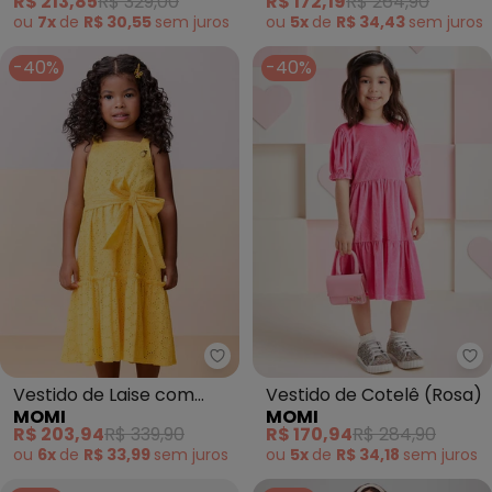
R$ 213,85
R$ 329,00
R$ 172,19
R$ 264,90
(Vermelho)
ou
7x
de
R$ 30,55
sem
juros
ou
5x
de
R$ 34,43
sem
juros
-40%
-40%
Momi - Vestido de Laise com La
Mo
Vestido de Laise com
Vestido de Cotelê (Rosa)
MOMI
MOMI
Laço (Amarelo)
R$ 203,94
R$ 339,90
R$ 170,94
R$ 284,90
ou
6x
de
R$ 33,99
sem
juros
ou
5x
de
R$ 34,18
sem
juros