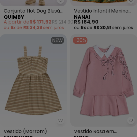
Quimby - Conjunto Hot Dog Blu
Na
Conjunto Hot Dog Blusão
Vestido Infantil Menina
QUIMBY
NANAI
e Vestido Marrom
em Algodão (Verde)
A partir de
R$ 171,92
R$ 214,90
R$ 184,90
ou
5x
de
R$ 34,38
sem
juros
ou
6x
de
R$ 30,81
sem
juros
NEW
-30%
Fakini Kids - Vestido (Marrom)
Mo
Vestido (Marrom)
Vestido Rosa em