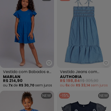
Marlan - Vestido com Babados 
Vestido com Babados e
Vestido Jeans com
MARLAN
AUTHORIA
Mangas Amplas (Azul)
Lastex (Azul)
R$ 214,90
R$ 198,84
R$ 305,90
ou
7x
de
R$ 30,70
sem
juros
ou
6x
de
R$ 33,14
sem
juros
NEW
-15%
NEW