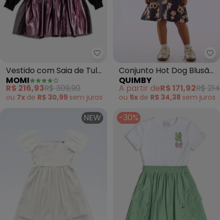
Momi - Vestido com Saia de Tul
Qu
Vestido com Saia de Tule
Conjunto Hot Dog Blusão
MOMI
QUIMBY
(Preto)
e Vestido Rosa
R$ 216,93
R$ 309,90
A partir de
R$ 171,92
R$ 214
ou
7x
de
R$ 30,99
sem
juros
ou
5x
de
R$ 34,38
sem
juros
NEW
-30%