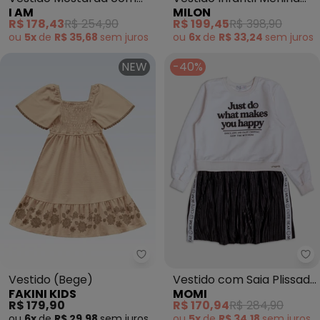
I AM
MILON
Amarração (Amarelo)
Flores Milon (Bege)
R$ 178,43
R$ 254,90
R$ 199,45
R$ 398,90
ou
5x
de
R$ 35,68
sem
juros
ou
6x
de
R$ 33,24
sem
juros
NEW
-40%
Fakini Kids - Vestido (Bege)
Mo
Vestido (Bege)
Vestido com Saia Plissada
FAKINI KIDS
MOMI
(Branco)
R$ 179,90
R$ 170,94
R$ 284,90
ou
6x
de
R$ 29,98
sem
juros
ou
5x
de
R$ 34,18
sem
juros