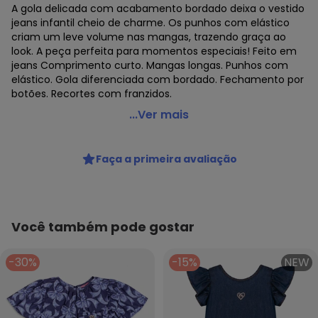
A gola delicada com acabamento bordado deixa o vestido
jeans infantil cheio de charme. Os punhos com elástico
criam um leve volume nas mangas, trazendo graça ao
look. A peça perfeita para momentos especiais! Feito em
jeans Comprimento curto. Mangas longas. Punhos com
elástico. Gola diferenciada com bordado. Fechamento por
botões. Recortes com franzidos.
Alakazoo - Vestido Jeans Curto com Manga Longa Azul
...Ver mais
Código do produto: 8488467
Fornecedor: LUNELLI COMERCIO DO VESTUARIO LTDA / CNPJ
Faça a primeira avaliação
75.552.133/0001-70
Feito: BRASIL
Cuidados para conservação do produto: Lavagem a mão;
Não alvejar; Não secar em tambor; Secagem em varal à
sombra; Não passar; Não limpar a seco; Limpeza a úmido
Você também pode gostar
profissional; Processo suave;
Tecido: Algodão
-30%
-15%
NEW
Composição: 100% Algodão.
Histórico de preços