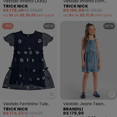
Vestido Infantil (Azul)
Vestido Infantil com
TRICK NICK
TRICK NICK
Bordado (Azul)
R$ 178,48
R$ 209,99
R$ 186,98
R$ 219,99
ou
5x
de
R$ 35,69
sem
juros
ou
6x
de
R$ 31,16
sem
juros
-15%
NEW
NEW
Trick Nick - Vestido Feminino Tu
Br
Vestido Feminino Tule
Vestido Jeans Teen
TRICK NICK
BRANDILI
Bordado Floral (Azul)
Menina (Azul)
R$ 174,23
R$ 204,99
R$ 179,99