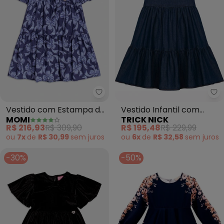
O preço apresentado abaixo é o menor oferecido em
algum dia do mês, para o menor tamanho disponível.
R$ 279,9
agosto/2026
N/D*
julho/2026
R$ 279,9
junho/2026
N/D*
maio/2026
N/D*
abril/2026
N/D*
março/2026
N/D*
fevereiro/2026
Momi - Vestido com Estampa de
Tr
Vestido com Estampa de
Vestido Infantil com
MOMI
TRICK NICK
Laços Azuis (Marinho)
Babados (Azul)
R$ 216,93
R$ 309,90
R$ 195,48
R$ 229,99
ou
7x
de
R$ 30,99
sem
juros
ou
6x
de
R$ 32,58
sem
juros
-30%
-50%