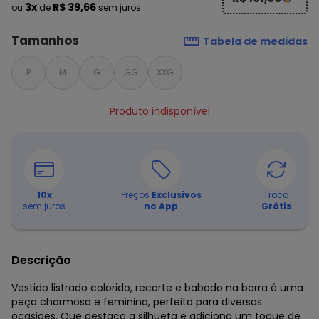
3x
R$ 39,66
ou
de
sem juros
Tamanhos
Tabela de medidas
P
M
G
GG
XXG
Produto indisponível
10
x
Preços
Exclusivos
Troca
sem juros
no App
Grátis
Descrição
Vestido listrado colorido, recorte e babado na barra é uma
peça charmosa e feminina, perfeita para diversas
ocasiões. Que destaca a silhueta e adiciona um toque de