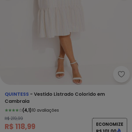
Quin
QUINTESS
-
Vestido Listrado Colorido em
Cambraia
(
4,1
)
10
avaliações
R$ 219,99
ECONOMIZE
R$ 118,99
R$ 101,00