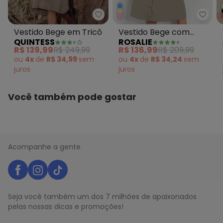
Quintess - Vestido Bege em Tri
Rosal
Vestido Bege em Tricô
Vestido Bege com
QUINTESS
ROSALIE
Bolsos
R$ 139,99
R$ 249,99
R$ 136,99
R$ 209,99
ou
4x
de
R$ 34,99
sem
ou
4x
de
R$ 34,24
sem
juros
juros
Você também pode gostar
Acompanhe a gente
Seja você também um dos 7 milhões de apaixonados
pelas nossas dicas e promoções!