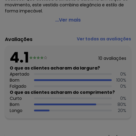
movimento, este vestido combina elegância e estilo de
forma impecável.
Quintess - Vestido Listrado Colorido em Cambraia
...Ver mais
Código do produto: 3736005
Modelagem: Solta
Avaliações
Ver todas as avaliações
Decote frente: V
Complemento: Bolso faca;
4.1
Comprimento: Midi
10
avaliações
Forro: Na parte inferior
Material: Cambraia de Algodão
O que as clientes acharam da largura?
Estação: Verão
Apertado
0
%
Situação de Uso: Casual
Bom
100
%
Composição Material: 100% Algodão
Folgado
0
%
O que as clientes acharam do comprimento?
Histórico de preços
Curto
0
%
Bom
80
%
O preço apresentado abaixo é o menor oferecido em
Longo
20
%
algum dia do mês, para o menor tamanho disponível.
N/D*
agosto/2026
R$ 108,99
julho/2026
N/D*
junho/2026