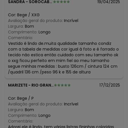
N/D*
maio/2026
SANDRA
-
SOROCABA - SP
19/04/2025
N/D*
abril/2026
N/D*
março/2026
Cor:
Bege
/
XXG
N/D*
fevereiro/2026
Avaliação geral do produto:
Incrível
Largura:
Bom
Comprimento:
Longo
Comentário:
Vestido é lindo de.muita qualidade tamanho condiz
com a tabela de medidas cor igual á foto e é forrado o
tecido não estica então cuidado com seu tamanho ok
o xxg ficou perfeito em mim fiel ao meu tamanho
segue minhas medidas : busto 126cm / cintura 124 cm
/quadril 136 cm /peso 96 k e 155 de altura
MARIZETE
-
RIO GRANDE - RS
17/12/2025
Cor:
Bege
/
P
Avaliação geral do produto:
Incrível
Largura:
Bom
Comprimento:
Longo
Comentário:
Adorei ele é lindo, tem várias listras fininhas coloridas