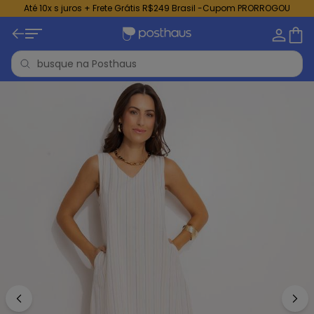
Até 10x s juros + Frete Grátis R$249 Brasil -Cupom PRORROGOU