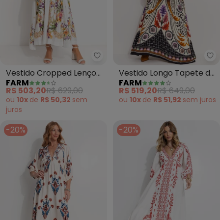
Farm - Vestido Cropped Lenço P
Fa
Vestido Cropped Lenço
Vestido Longo Tapete de
FARM
FARM
Pássaro em Flor (Off
Arara (Bege)
R$ 503,20
R$ 629,00
R$ 519,20
R$ 649,00
White)
ou
10x
de
R$ 50,32
sem
ou
10x
de
R$ 51,92
sem
juros
juros
-20%
-20%