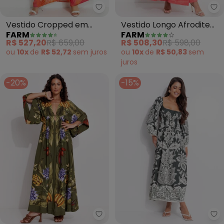
Farm - Vestido Cropped em Vis
Fa
Vestido Cropped em
Vestido Longo Afrodite
FARM
FARM
Viscose (Laranja)
Rosa Jambo (Rosa)
R$ 527,20
R$ 659,00
R$ 508,30
R$ 598,00
ou
10x
de
R$ 52,72
sem
juros
ou
10x
de
R$ 50,83
sem
juros
-20%
-15%
Farm - Vestido Lenço Tropical 
Fa