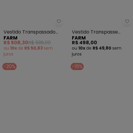
Fa
Vestido Transpassado
Vestido Transpasse
FARM
FARM
Árvore Tucano (Verde)
Longo (Vermelho)
R$ 508,30
R$ 598,00
R$ 498,00
ou
10x
de
R$ 50,83
sem
ou
10x
de
R$ 49,80
sem
juros
juros
-20%
-15%