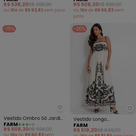
(Off White)
(Bege)
R$ 538,20
R$ 598,00
R$ 508,30
R$ 598,00
ou
10x
de
R$ 53,82
sem
juros
ou
10x
de
R$ 50,83
sem
juros
-15%
-20%
Farm - Vestido Ombro Só Jardi
Fa
Vestido Ombro Só Jardim
Vestido Longo
FARM
FARM
Chintz Lenço (Bege)
Guanacaste (Bege)
R$ 508,30
R$ 598,00
R$ 519,20
R$ 649,00
ou
10x
de
R$ 50,83
sem
ou
10x
de
R$ 51,92
sem
juros