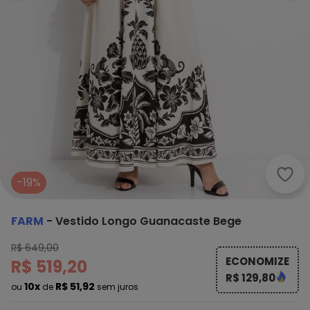
Farm
-19%
FARM
-
Vestido Longo Guanacaste Bege
R$ 649,00
ECONOMIZE
R$ 519,20
R$ 129,80
10x
R$ 51,92
ou
de
sem juros