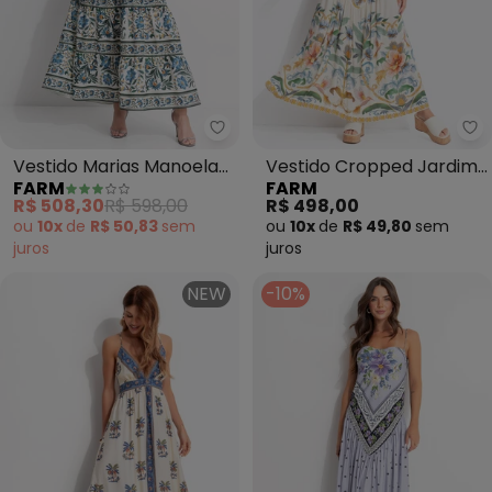
Farm - Vestido Marias Manoela 
Fa
Vestido Marias Manoela
Vestido Cropped Jardim
FARM
FARM
(Off White)
Real (Bege)
R$ 508,30
R$ 598,00
R$ 498,00
ou
10x
de
R$ 50,83
sem
ou
10x
de
R$ 49,80
sem
juros
juros
NEW
-10%