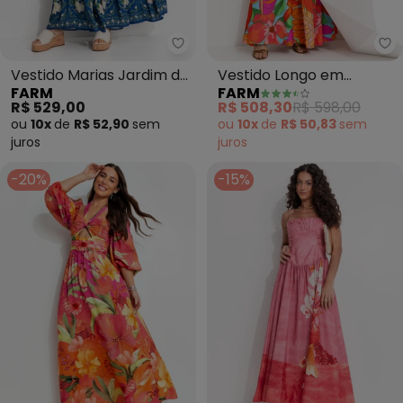
Farm - Vestido Marias Jardim de
Fa
Vestido Marias Jardim de
Vestido Longo em
FARM
FARM
Azaleias (Azul)
Viscolinho (Laranja)
R$ 529,00
R$ 508,30
R$ 598,00
ou
10x
de
R$ 52,90
sem
ou
10x
de
R$ 50,83
sem
juros
juros
-20%
-15%