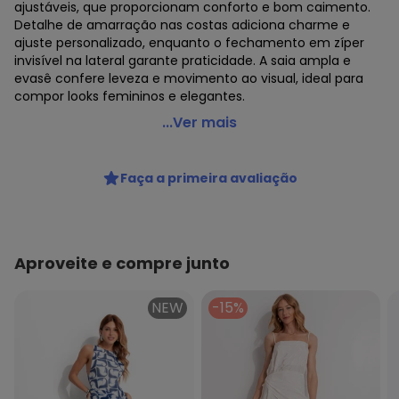
ajustáveis, que proporcionam conforto e bom caimento.
Detalhe de amarração nas costas adiciona charme e
ajuste personalizado, enquanto o fechamento em zíper
invisível na lateral garante praticidade. A saia ampla e
evasê confere leveza e movimento ao visual, ideal para
compor looks femininos e elegantes.
Farm - Vestido Longo Guanacaste Bege
...Ver mais
Código do produto: 3916673
Modelagem: Ampla
Faça a primeira avaliação
Modelo: Evasê
Comprimento da Manga: Curta
Modelo da Manga: Alças
Comprimento: Longo
Forro: Sim
Aproveite e compre junto
Cinto: Não Acompanha
Decote Frente : Quadrado
NEW
-15%
Fornecedor: CIDADE MARAVILHOSA IND E COM DE ROUPAS /
CNPJ 96.116.690/0051-8
Feito: Brasil
Cuidados para conservação do produto: Nao Alvejar -Nao
Secar Em Tambor -Temperatura Maxima Da Base Do Ferro