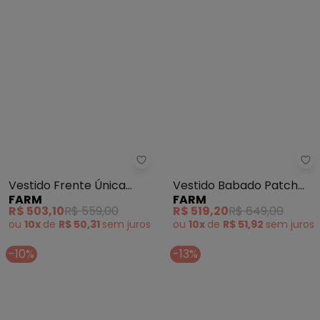
Farm - Vestido Frente Única Pe
Fa
Vestido Frente Única
Vestido Babado Patch
FARM
FARM
Petit Poá (Marrom)
Floral Delhi (Laranja)
R$ 503,10
R$ 559,00
R$ 519,20
R$ 649,00
ou
10x
de
R$ 50,31
sem
juros
ou
10x
de
R$ 51,92
sem
juros
-10%
-13%