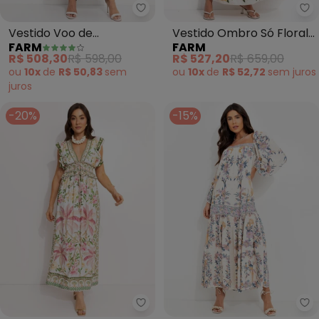
Farm - Vestido Voo de Porcelan
Fa
Vestido Voo de
Vestido Ombro Só Floral
FARM
FARM
Porcelana (Off White)
Mali (Bege)
R$ 508,30
R$ 598,00
R$ 527,20
R$ 659,00
ou
10x
de
R$ 50,83
sem
ou
10x
de
R$ 52,72
sem
juros
juros
-20%
-15%
Farm - Vestido Longo em Viscos
Fa