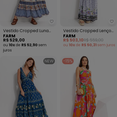
Farm - Vestido Cropped Luna (
Fa
Vestido Cropped Luna
Vestido Cropped Lenço
FARM
FARM
(Bege)
Alina (Azul)
R$ 529,00
R$ 503,10
R$ 559,00
ou
10x
de
R$ 52,90
sem
ou
10x
de
R$ 50,31
sem
juros
juros
NEW
-15%