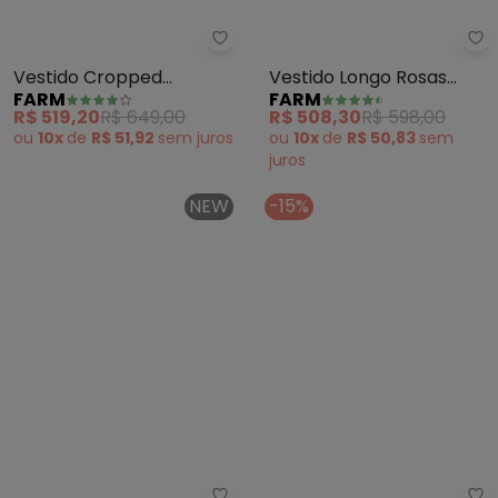
Farm - Vestido Cropped Sosse
Fa
Vestido Cropped
Vestido Longo Rosas
FARM
FARM
Sossego em Poliamida
Pintadas (Marrom)
R$ 519,20
R$ 649,00
R$ 508,30
R$ 598,00
(Estampado)
ou
10x
de
R$ 51,92
sem
juros
ou
10x
de
R$ 50,83
sem
juros
NEW
-15%