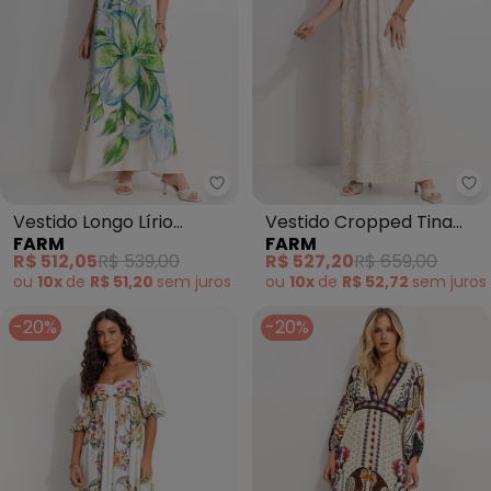
Farm - Vestido Longo Lírio Trop
Fa
Vestido Longo Lírio
Vestido Cropped Tina
FARM
FARM
Tropical (Bege)
(Off White)
R$ 512,05
R$ 539,00
R$ 527,20
R$ 659,00
ou
10x
de
R$ 51,20
sem
juros
ou
10x
de
R$ 52,72
sem
juros
-20%
-20%