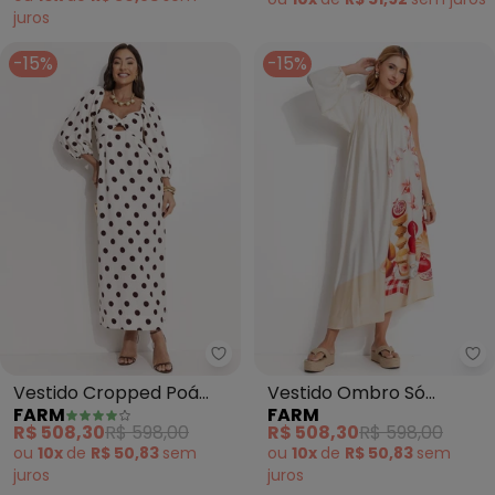
juros
-15%
-15%
Farm - Vestido Cropped Poá (B
Fa
Vestido Cropped Poá
Vestido Ombro Só
FARM
FARM
(Bege)
Afrodite (Bege)
R$ 508,30
R$ 598,00
R$ 508,30
R$ 598,00
ou
10x
de
R$ 50,83
sem
ou
10x
de
R$ 50,83
sem
juros
juros