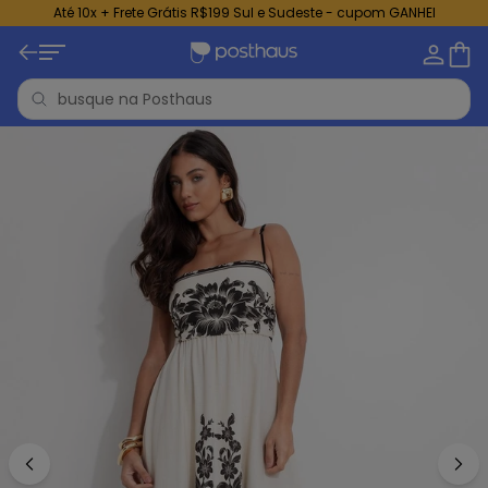
Até 10x + Frete Grátis R$199 Sul e Sudeste - cupom GANHEI