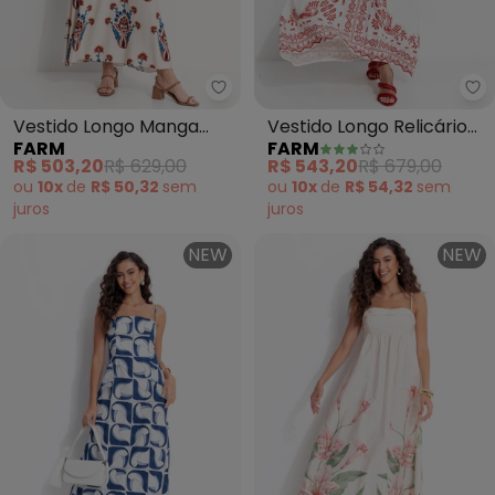
Farm - Vestido Longo Manga In
Fa
Vestido Longo Manga
Vestido Longo Relicário
FARM
FARM
Indra (Bege)
Tropical (Off White)
R$ 503,20
R$ 629,00
R$ 543,20
R$ 679,00
ou
10x
de
R$ 50,32
sem
ou
10x
de
R$ 54,32
sem
juros
juros
NEW
NEW