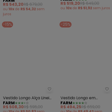
FARM
FARM
Rio (Vermelho)
Viscose (Preto)
R$ 543,20
R$ 679,00
R$ 519,20
R$ 649,00
ou
10x
de
R$ 54,32
sem
ou
10x
de
R$ 51,92
sem
juros
juros
-15%
-25%
Farm - Vestido Longo Alça Linei
Fa
Vestido Longo Alça Lineia
Vestido Longo em
FARM
FARM
(Verde)
Viscose (Azul)
R$ 508,30
R$ 598,00
R$ 494,25
R$ 659,00