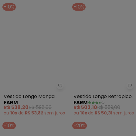
-10%
-10%
Farm - Vestido Longo Manga Our
Fa
Vestido Longo Manga
Vestido Longo Retropico
FARM
FARM
Ourinho Tropical (Preto)
(Vermelho)
R$ 538,20
R$ 598,00
R$ 503,10
R$ 559,00
ou
10x
de
R$ 53,82
sem
juros
ou
10x
de
R$ 50,31
sem
juros
-10%
-20%