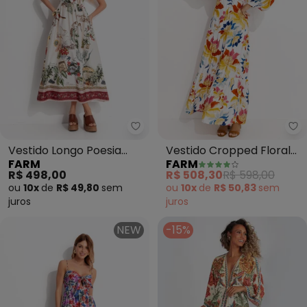
Farm - Vestido Longo Poesia (B
Fa
Vestido Longo Poesia
Vestido Cropped Floral
FARM
FARM
(Bege)
Majestoso (Off White)
R$ 498,00
R$ 508,30
R$ 598,00
ou
10x
de
R$ 49,80
sem
ou
10x
de
R$ 50,83
sem
juros
juros
NEW
-15%