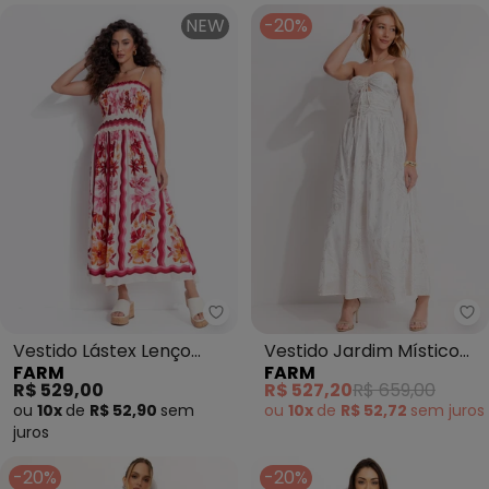
NEW
-20%
Farm - Vestido Lástex Lenço Flo
Fa
Vestido Lástex Lenço
Vestido Jardim Místico
FARM
FARM
Floraline (Bege)
Foil (Bege)
R$ 529,00
R$ 527,20
R$ 659,00
ou
10x
de
R$ 52,90
sem
ou
10x
de
R$ 52,72
sem
juros
juros
-20%
-20%