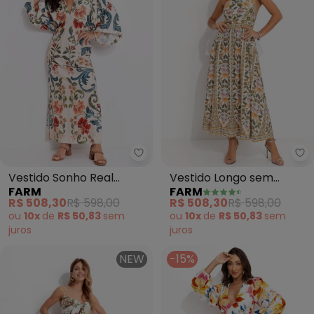
Farm - Vestido Sonho Real (Beg
Fa
Vestido Sonho Real
Vestido Longo sem
FARM
FARM
(Bege)
Manga Marcelle (Verde)
R$ 508,30
R$ 598,00
R$ 508,30
R$ 598,00
ou
10x
de
R$ 50,83
sem
ou
10x
de
R$ 50,83
sem
juros
juros
NEW
-15%