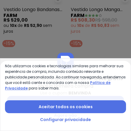
Farm - Vestido Longo Bandanas
Fa
Vestido Longo Bandanas
Vestido Longo Manga
FARM
FARM
Jardim (Verde)
Lenço Nautico
R$ 529,00
R$ 508,30
R$ 598,00
(Vermelho)
ou
10x
de
R$ 52,90
sem
ou
10x
de
R$ 50,83
sem
juros
juros
-15%
-15%
Nós utilizamos cookies e tecnologias similares para melhorar sua
experiência de compra, incluindo conteúdo relevante e
publicidade personalizada. Ao continuar navegando, entendemos
Compre pelo app e ganhe
12% OFF + frete grátis
que você está ciente e concorda com a nossa
Política de
na sua primeira compra
Privacidade
para saber mais.
Use o cupom
BEMVINDA
Baixar app Posthaus
Aceitar todos os cookies
Agora não
Configurar privacidade