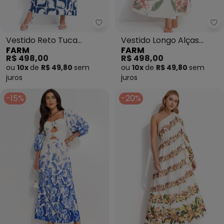
Farm - Vestido Reto Tuca Tropic
Fa
Vestido Reto Tuca
Vestido Longo Alças
FARM
FARM
Tropical (Off White)
Brinco de Princesa
R$ 498,00
R$ 498,00
(Bege)
ou
10x
de
R$ 49,80
sem
ou
10x
de
R$ 49,80
sem
juros
juros
-15%
-20%