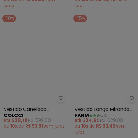
ou
10x
de
R$ 50,83
sem
ou
10x
de
R$ 49,42
sem
juros
juros
-10%
-15%
Colcci - Vestido Canelado (Ma
Fa
Vestido Canelado
Vestido Longo Miranda
COLCCI
FARM
(Marrom)
(Preto)
R$ 539,10
R$ 599,00
R$ 534,65
R$ 629,00
ou
10x
de
R$ 53,91
sem
juros
ou
10x
de
R$ 53,46
sem
juros