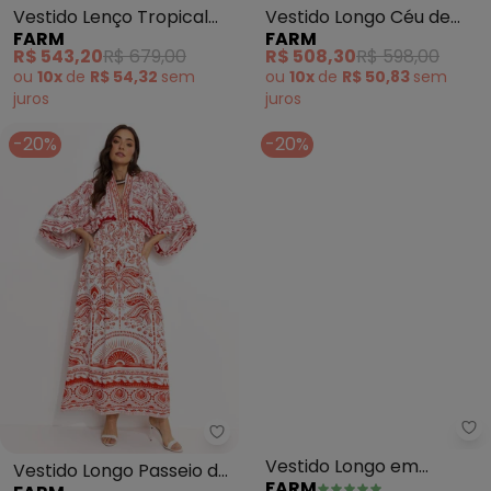
Vestido Lenço Tropical
Vestido Longo Céu de
FARM
FARM
(Verde)
Arara (Verde)
R$ 543,20
R$ 679,00
R$ 508,30
R$ 598,00
ou
10x
de
R$ 54,32
sem
ou
10x
de
R$ 50,83
sem
juros
juros
-20%
-20%
Farm - Vestido Longo Passeio d
Fa
Vestido Longo Passeio de
Vestido Longo em