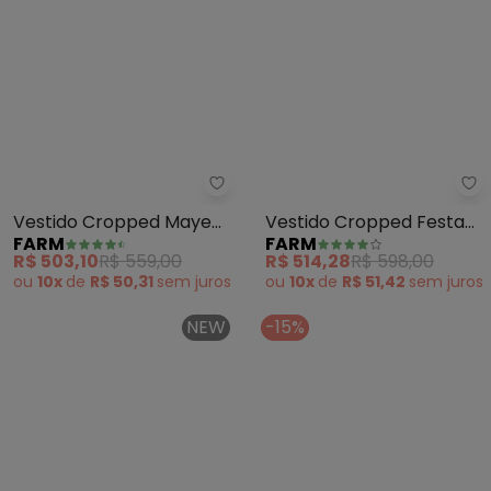
Farm - Vestido Cropped Maye A
Fa
Vestido Cropped Maye
Vestido Cropped Festa
FARM
FARM
Azul (Azul)
de Mar (Preto)
R$ 503,10
R$ 559,00
R$ 514,28
R$ 598,00
ou
10x
de
R$ 50,31
sem
juros
ou
10x
de
R$ 51,42
sem
juros
NEW
-15%