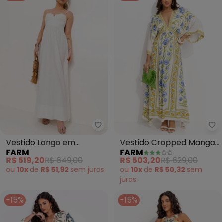
Farm - Vestido Longo em Viscol
Fa
Vestido Longo em
Vestido Cropped Manga
FARM
FARM
Viscolinho (Off White)
Puglia (Off White)
R$ 519,20
R$ 649,00
R$ 503,20
R$ 629,00
ou
10x
de
R$ 51,92
sem
juros
ou
10x
de
R$ 50,32
sem
juros
-15%
-15%