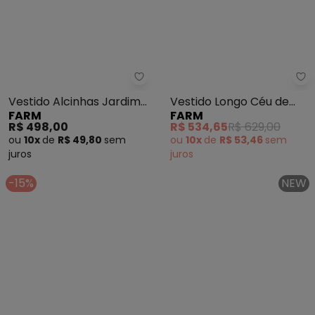
Farm - Vestido Alcinhas Jardim
Fa
Vestido Alcinhas Jardim
Vestido Longo Céu de
FARM
FARM
de Amora (Preto)
Flor (Preto)
R$ 498,00
R$ 534,65
R$ 629,00
ou
10x
de
R$ 49,80
sem
ou
10x
de
R$ 53,46
sem
juros
juros
-15%
NEW