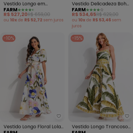
Vestido Longo em
Vestido Delicadeza Boho
FARM
FARM
Viscose (Off White)
(Bege)
R$ 527,20
R$ 659,00
R$ 534,65
R$ 629,00
ou
10x
de
R$ 52,72
sem
juros
ou
10x
de
R$ 53,46
sem
juros
-10%
-15%
Farm - Vestido Longo Floral Lol
Fa
Vestido Longo Floral Lola
Vestido Longo Trancoso
FARM
FARM