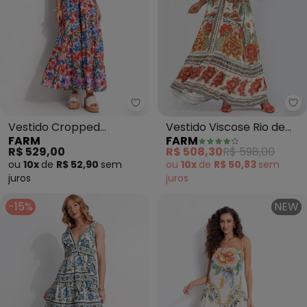
Farm - Vestido Cropped Florab
Fa
Vestido Cropped
Vestido Viscose Rio de
FARM
FARM
Florabela (Bege)
Cor (Bege)
R$ 529,00
R$ 508,30
R$ 598,00
ou
10x
de
R$ 52,90
sem
ou
10x
de
R$ 50,83
sem
juros
juros
-15%
NEW