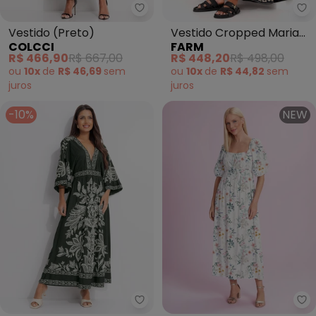
Colcci - Vestido (Preto)
Fa
Vestido (Preto)
Vestido Cropped Maria
COLCCI
FARM
Lia (Preto)
R$ 466,90
R$ 667,00
R$ 448,20
R$ 498,00
ou
10x
de
R$ 46,69
sem
ou
10x
de
R$ 44,82
sem
juros
juros
-10%
NEW
Farm - Vestido Cropped Céu de
An