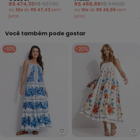
Bohoflor Bege
R$ 474,30
R$ 527,00
R$ 466,65
R$ 549,00
ou
10x
de
R$ 47,43
sem
ou
10x
de
R$ 46,66
sem
juros
juros
Você também pode gostar
-10%
-20%
Farm - Vestido Midi Fruta de Ve
Fa