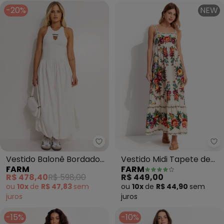
-20%
NEW
Farm - Vestido Balonê Bordado
Fa
Vestido Balonê Bordado
Vestido Midi Tapete de
FARM
FARM
Banana (Off White)
Flor (Bege)
R$ 478,40
R$ 598,00
R$ 449,00
ou
10x
de
R$ 47,83
sem
ou
10x
de
R$ 44,90
sem
juros
juros
-15%
-10%