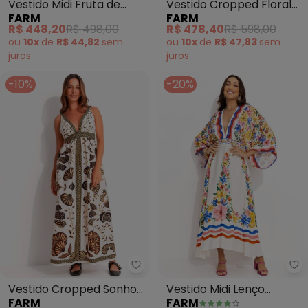
Vestido Midi Fruta de
Vestido Cropped Floral
FARM
FARM
Verão (Off White)
Mariana (Off White)
R$ 448,20
R$ 498,00
R$ 478,40
R$ 598,00
ou
10x
de
R$ 44,82
sem
ou
10x
de
R$ 47,83
sem
juros
juros
-10%
-20%
Farm - Vestido Cropped Sonho
Fa
Vestido Cropped Sonho
Vestido Midi Lenço
FARM
FARM
de Concha (Bege)
Floraline (Off White)