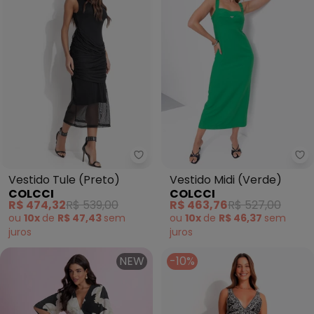
Colcci - Vestido Tule (Preto)
Co
Vestido Tule (Preto)
Vestido Midi (Verde)
COLCCI
COLCCI
R$ 474,32
R$ 539,00
R$ 463,76
R$ 527,00
ou
10x
de
R$ 47,43
sem
ou
10x
de
R$ 46,37
sem
juros
juros
NEW
-10%