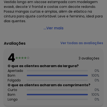
Vestido longo em viscose estampada com modelagem
evasê, decote V frontal e costas com decote redondo.
Possui mangas curtas e amplas, além de elástico na
cintura para ajuste confortável. Leve e feminino, ideal para
dias quentes.
Farm - Vestido Longo Manga Adriele Bege
...Ver mais
Código do produto: 3916755
Modelagem: Ampla
Avaliações
Ver todas as avaliações
Modelo: Evasê
Comprimento da Manga: Curta
4
Modelo da Manga: Ampla
3
avaliações
Comprimento: Midi
Forro: Não
O que as clientes acharam da largura?
Cinto: Não Acompanha
Apertado
0
%
Decote Frente : V
Bom
100
%
Decote Costas: Redondo
Folgado
0
%
Fornecedor: CIDADE MARAVILHOSA IND E COM DE ROUPAS /
O que as clientes acharam do comprimento?
CNPJ 96.116.690/0051-8
Curto
0
%
Feito: Brasil
Bom
100
%
Cuidados para conservação do produto: Não Alvejar Não
Longo
0
%
Secar Em Tambor Temperatura Máxima Da Base Do Ferro