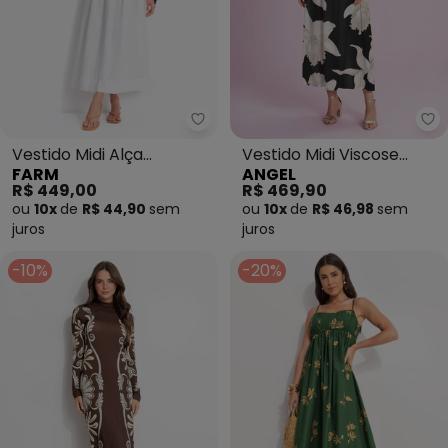
Farm - Vestido Midi Alça (Branc
An
Vestido Midi Alça
Vestido Midi Viscose
FARM
ANGEL
(Branco)
Estampada (Preto)
R$ 449,00
R$ 469,90
ou
10x
de
R$ 44,90
sem
ou
10x
de
R$ 46,98
sem
juros
juros
-10%
-20%