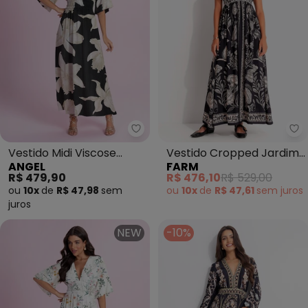
Angel - Vestido Midi Viscose E
Fa
Vestido Midi Viscose
Vestido Cropped Jardim
ANGEL
FARM
Estampada (Preto)
de Cordel (Preto)
R$ 479,90
R$ 476,10
R$ 529,00
ou
10x
de
R$ 47,98
sem
ou
10x
de
R$ 47,61
sem
juros
juros
NEW
-10%