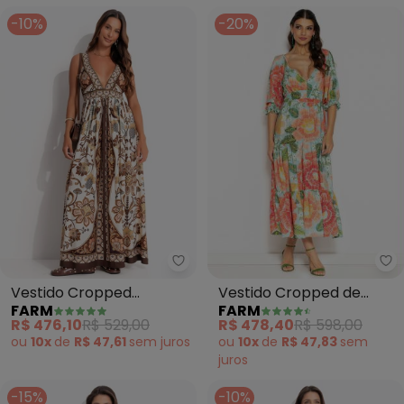
-10%
-20%
Fa
Farm - Vestido Cropped Roman
Vestido Cropped de
Vestido Cropped
FARM
FARM
Viscose Floral Julia
Romance de Pássaro
R$ 478,40
R$ 598,00
R$ 476,10
R$ 529,00
(Estampado)
(Marrom)
ou
10x
de
R$ 47,83
sem
ou
10x
de
R$ 47,61
sem
juros
juros
-15%
-10%