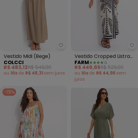
Colcci - Vestido Midi (Bege)
Fa
Vestido Midi (Bege)
Vestido Cropped Listra
COLCCI
FARM
Tropical (Bege)
R$ 483,12
R$ 549,00
R$ 449,65
R$ 529,00
ou
10x
de
R$ 48,31
sem
juros
ou
10x
de
R$ 44,96
sem
juros
-15%