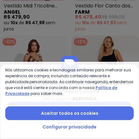
Vestido Midi Tricoline
Vestido Flor Canto dos
ANGEL
FARM
Estampado (Branco)
Pássaros (Rosa)
R$ 479,90
R$ 478,40
R$ 598,00
ou
10x
de
R$ 47,98
sem
ou
10x
de
R$ 47,83
sem
juros
juros
-10%
-15%
Nós utilizamos cookies e tecnologias similares para melhorar sua
experiência de compra, incluindo conteúdo relevante e
publicidade personalizada. Ao continuar navegando, entendemos
Compre pelo app e ganhe
12% OFF + frete grátis
que você está ciente e concorda com a nossa
Política de
na sua primeira compra
Privacidade
para saber mais.
Use o cupom
BEMVINDA
Baixar app Posthaus
Aceitar todos os cookies
Agora não
Farm - Vestido Midi Xadrez Ro
Fa
Configurar privacidade
Vestido Midi Xadrez
Vestido Recortes Pb