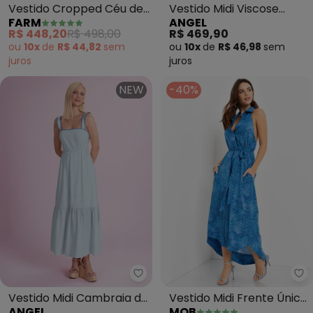
Vestido Cropped Céu de
Vestido Midi Viscose
FARM
ANGEL
Arara (Verde)
Estampada (Branco)
R$ 448,20
R$ 498,00
R$ 469,90
ou
10x
de
R$ 44,82
sem
ou
10x
de
R$ 46,98
sem
juros
juros
NEW
-40%
Angel - Vestido Midi Cambraia 
Mo
Vestido Midi Cambraia de
Vestido Midi Frente Única
ANGEL
MOB