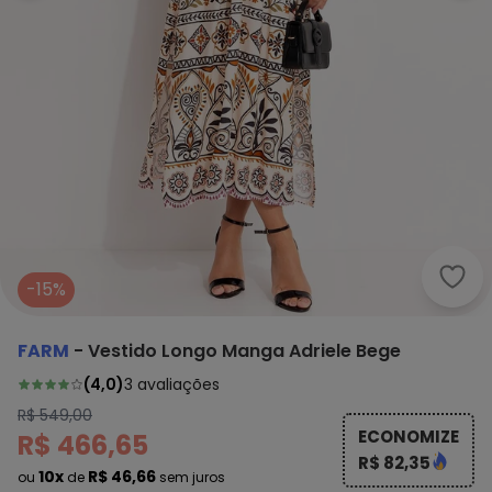
Farm
-15%
FARM
-
Vestido Longo Manga Adriele Bege
(
4,0
)
3
avaliações
R$ 549,00
ECONOMIZE
R$ 466,65
R$ 82,35
10x
R$ 46,66
ou
de
sem juros