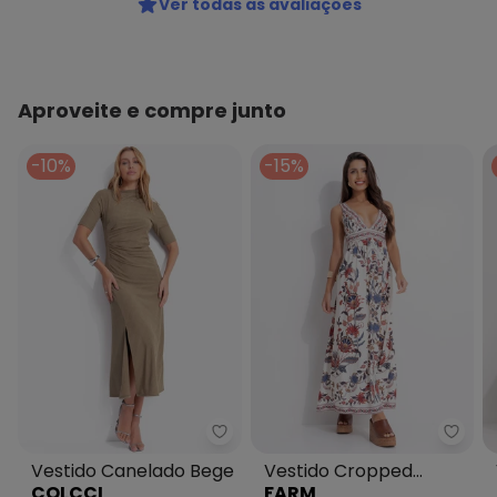
Ver todas as avaliações
Aproveite e compre junto
-10%
-15%
Colcci - Vestido Canelado Bege
Farm
Vestido Canelado Bege
Vestido Cropped
COLCCI
FARM