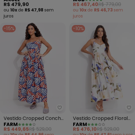
Algodão (Azul)
(Estampado)
R$ 479,90
R$ 467,40
R$ 779,00
ou
10x
de
R$ 47,98
sem
ou
10x
de
R$ 46,73
sem
juros
juros
-15%
-10%
Farm - Vestido Cropped Concha
Fa
Vestido Cropped Concha
Vestido Cropped Floral
FARM
FARM
Grafica (Branco)
Lola (Rosa)
R$ 449,65
R$ 529,00
R$ 476,10
R$ 529,00
ou
10x
de
R$ 44,96
sem
ou
10x
de
R$ 47,61
sem
juros