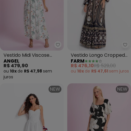
Angel - Vestido Midi Viscose E
Fa
Vestido Midi Viscose
Vestido Longo Cropped
ANGEL
FARM
Estampada (Branco)
Daniela (Preto)
R$ 479,90
R$ 476,10
R$ 529,00
ou
10x
de
R$ 47,98
sem
ou
10x
de
R$ 47,61
sem
juros
juros
NEW
NEW