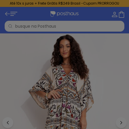
Até 10x s juros + Frete Grátis R$249 Brasil -Cupom PRORROGOU