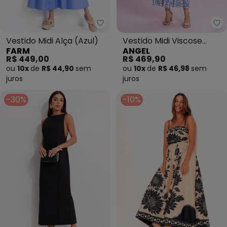
Farm - Vestido Midi Alça (Azul)
An
Vestido Midi Alça (Azul)
Vestido Midi Viscose
FARM
ANGEL
Estampada (Azul)
R$ 449,00
R$ 469,90
ou
10x
de
R$ 44,90
sem
ou
10x
de
R$ 46,98
sem
juros
juros
-30%
-10%