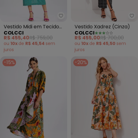
Colcci - Vestido Midi em Tecido
Co
Vestido Midi em Tecido
Vestido Xadrez (Cinza)
COLCCI
COLCCI
Bordado (Azul)
R$ 455,40
R$ 759,00
R$ 455,00
R$ 700,00
ou
10x
de
R$ 45,54
sem
ou
10x
de
R$ 45,50
sem
juros
juros
-15%
-20%