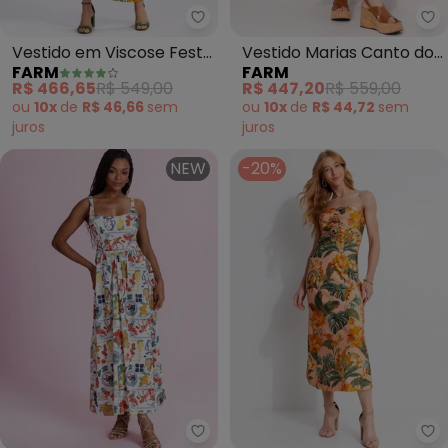
Farm - Vestido em Viscose Fes
Fa
Vestido em Viscose Festa
Vestido Marias Canto dos
FARM
FARM
de Banana (Verde)
Pássaros (Rosa)
R$ 466,65
R$ 549,00
R$ 447,20
R$ 559,00
ou
10x
de
R$ 46,66
sem
ou
10x
de
R$ 44,72
sem
juros
juros
NEW
-20%
Angel - Vestido Midi Tricoline 
Fa