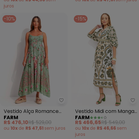
juros
-10%
-15%
Farm - Vestido Alça Romance (
Fa
Vestido Alça Romance
Vestido Midi com Manga
FARM
FARM
(Verde)
em Viscose (Verde)
R$ 476,10
R$ 529,00
R$ 466,65
R$ 549,00
ou
10x
de
R$ 47,61
sem
juros
ou
10x
de
R$ 46,66
sem
juros