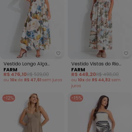
Farm - Vestido Longo Alça Jard
Fa
Vestido Longo Alça
Vestido Vistas do Rio
FARM
FARM
Jardim Guabara (Off
(Bege)
R$ 476,10
R$ 529,00
R$ 448,20
R$ 498,00
White)
ou
10x
de
R$ 47,61
sem
juros
ou
10x
de
R$ 44,82
sem
juros
-12%
-15%