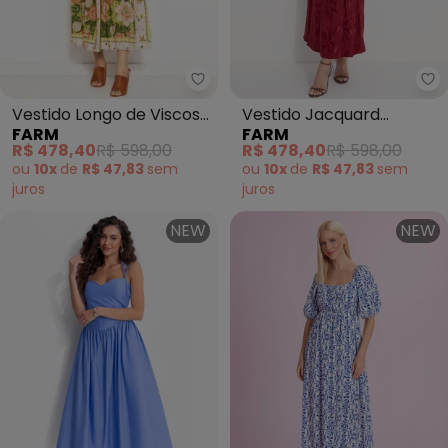
Farm - Vestido Longo de Viscos
Fa
Vestido Longo de Viscose
Vestido Jacquard
FARM
FARM
Lenço Estrela (Verde)
Coqueirada (Vermelho)
R$ 478,40
R$ 598,00
R$ 478,40
R$ 598,00
ou
10x
de
R$ 47,83
sem
ou
10x
de
R$ 47,83
sem
juros
juros
NEW
NEW