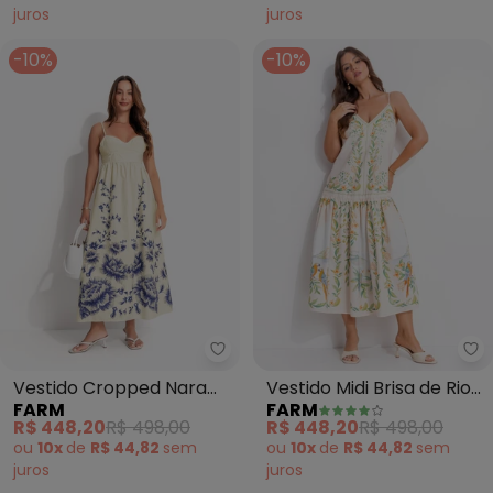
juros
juros
-10%
-10%
Farm - Vestido Cropped Nara Fl
Fa
Vestido Cropped Nara
Vestido Midi Brisa de Rio
FARM
FARM
Floral (Off White)
(Bege)
R$ 448,20
R$ 498,00
R$ 448,20
R$ 498,00
ou
10x
de
R$ 44,82
sem
ou
10x
de
R$ 44,82
sem
juros
juros