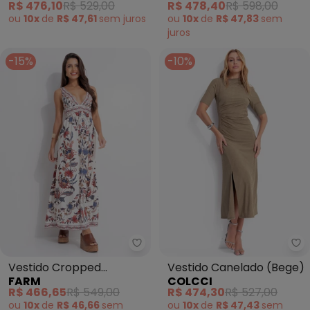
R$ 476,10
R$ 529,00
R$ 478,40
R$ 598,00
ou
10x
de
R$ 47,61
sem
juros
ou
10x
de
R$ 47,83
sem
juros
-15%
-10%
Farm - Vestido Cropped Bohofl
Co
Vestido Cropped
Vestido Canelado (Bege)
FARM
COLCCI
Bohoflor (Bege)
R$ 466,65
R$ 549,00
R$ 474,30
R$ 527,00
ou
10x
de
R$ 46,66
sem
ou
10x
de
R$ 47,43
sem