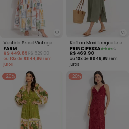
Pr
Farm - Vestido Brasil Vintage (
Kaftan Maxi Longuete em
Vestido Brasil Vintage
PRINCIPESSA
FARM
Crepe Pilar (Verde Oliva)
(Bege)
R$ 469,90
R$ 449,65
R$ 529,00
ou
10x
de
R$ 46,98
sem
ou
10x
de
R$ 44,96
sem
juros
juros
-20%
-20%