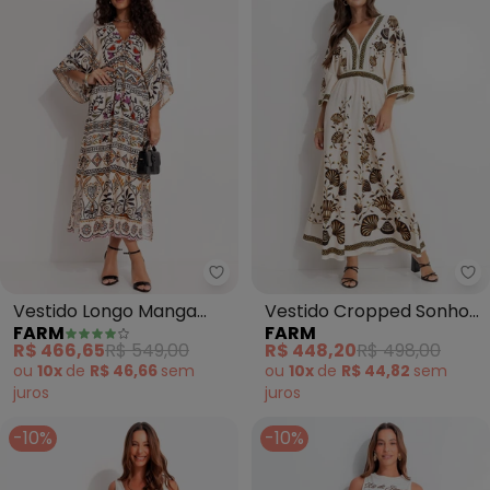
Farm - Vestido Longo Manga Ad
Fa
Vestido Longo Manga
Vestido Cropped Sonho
FARM
FARM
Adriele (Bege)
de Concha (Bege)
R$ 466,65
R$ 549,00
R$ 448,20
R$ 498,00
ou
10x
de
R$ 46,66
sem
ou
10x
de
R$ 44,82
sem
juros
juros
-10%
-10%