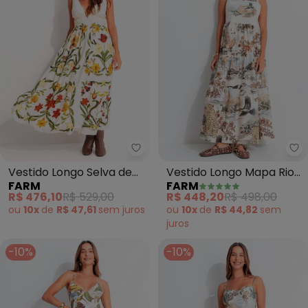
Farm - Vestido Longo Selva de F
Fa
Vestido Longo Selva de
Vestido Longo Mapa Rio
FARM
FARM
Flor (Bege)
(Bege)
R$ 476,10
R$ 529,00
R$ 448,20
R$ 498,00
ou
10x
de
R$ 47,61
sem
juros
ou
10x
de
R$ 44,82
sem
juros
-10%
-10%