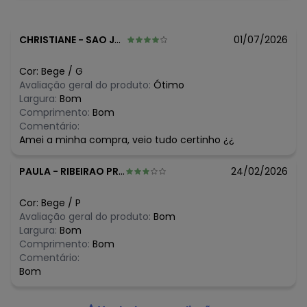
110 C Sem Vapor Não Limpar A Seco Não Deixar De Molho
Não Passar Sobre A Estampa E/Ou Bordado Se Houver
Tecido: Tecido Plano
CHRISTIANE
-
SAO JOSE DO ITUETO SANTA - MG
01/07/2026
Composição: 100% Viscose
Cor:
Bege
/
G
Avaliação geral do produto:
Ótimo
Largura:
Bom
Comprimento:
Bom
Comentário:
Amei a minha compra, veio tudo certinho ¿¿
PAULA
-
RIBEIRAO PRETO - SP
24/02/2026
Cor:
Bege
/
P
Avaliação geral do produto:
Bom
Largura:
Bom
Comprimento:
Bom
Comentário:
Bom