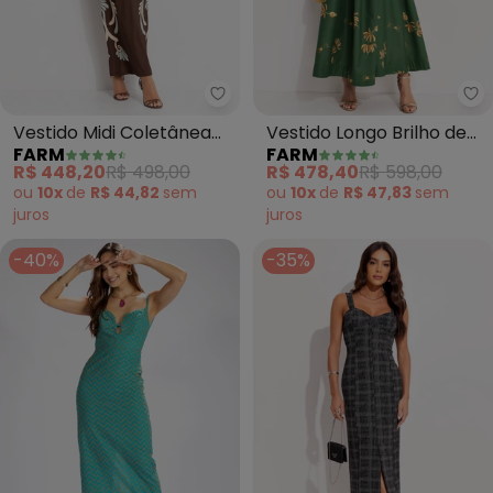
Farm - Vestido Midi Coletânea 
Fa
Vestido Midi Coletânea
Vestido Longo Brilho de
FARM
FARM
Tropical (Marrom)
Banana (Verde)
R$ 448,20
R$ 498,00
R$ 478,40
R$ 598,00
ou
10x
de
R$ 44,82
sem
ou
10x
de
R$ 47,83
sem
juros
juros
-40%
-35%