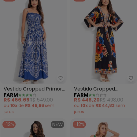
Farm - Vestido Cropped Primor 
Fa
Vestido Cropped Primor
Vestido Cropped
FARM
FARM
de Abacaxi (Azul)
Antuerpia Lenço (Preto)
R$ 466,65
R$ 549,00
R$ 448,20
R$ 498,00
ou
10x
de
R$ 46,66
sem
ou
10x
de
R$ 44,82
sem
juros
juros
-12%
NEW
-12%