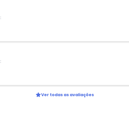
Nome
:
Digite seu e-mail
Telefone
Ao enviar o cadastro, você
Privacidade
:
Ver todas as avaliações