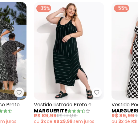
-35%
-55%
strado Irregular em Malha com Elastano
Marguerite - Vestido Geométrico Preto em Malh
Marguerite - Ves
co Preto
Vestido Listrado Preto e
Vestido P
MARGUERITE
MARGUER
Branco em Malha de Visc
de Viscose
R$ 89,99
R$ 139,99
R$ 89,99
R
em
juros
ou
3x
de
R$ 29,99
sem
juros
ou
3x
de
R$