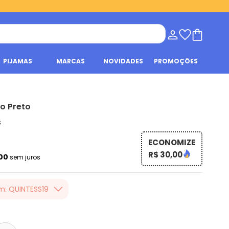
PIJAMAS
MARCAS
NOVIDADES
PROMOÇÕES
o Preto
s
ECONOMIZE
R$ 30,00
,00
sem juros
m: QUINTESS19
er valor, usando o
 toda loja Quintess,