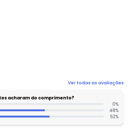
N/D*
Ver todas as avaliações
N/D*
N/D*
entes acharam do comprimento?
N/D*
0
%
48
%
N/D*
52
%
N/D*
N/D*