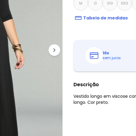
M
G
GG
XXG
Tabela de medidas
10
x
sem juros
Descrição
Vestido longo em viscose c
longo. Cor preto.