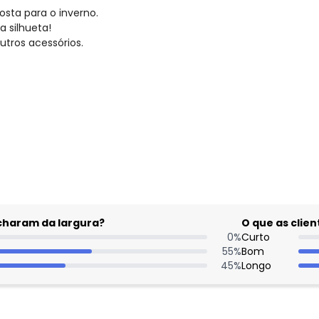
osta para o inverno.
 silhueta!
tros acessórios.
gum dia do mês, para o menor tamanho disponível.
acharam da largura?
O que as cli
0
%
Curto
55
%
Bom
45
%
Longo