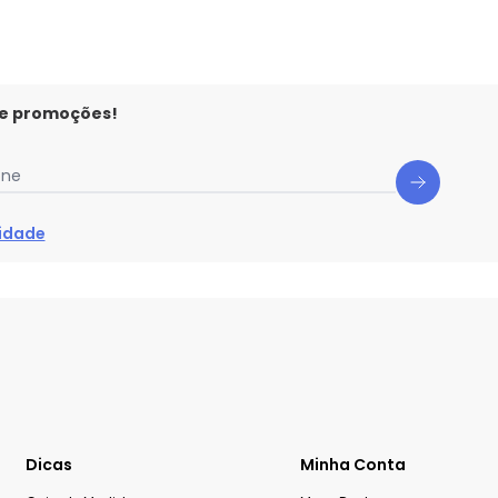
 e promoções!
one
cidade
Dicas
Minha Conta