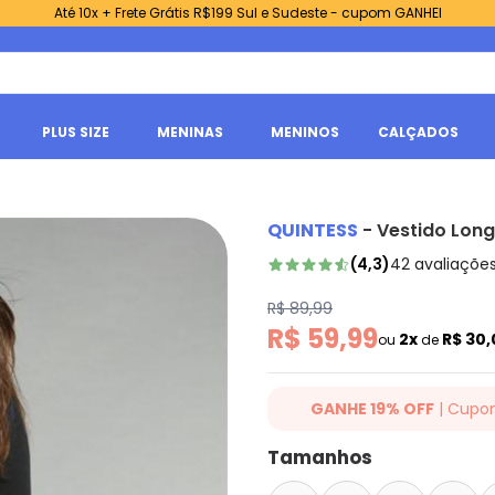
Até 10x + Frete Grátis R$199 Sul e Sudeste - cupom GANHEI
PLUS SIZE
MENINAS
MENINOS
CALÇADOS
QUINTESS
-
Vestido Long
(
4,3
)
42
avaliaçõe
R$ 89,99
R$ 59,99
2x
R$ 30
ou
de
GANHE 19% OFF
| Cupo
Ganhe 19% OFF Extra em qualqu
Tamanhos
cupom: QUINTESS19. Válido para
até 07/08/2026.