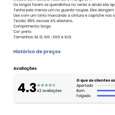
Os longos foram os queridinhos no verão e ainda são ap
Tenha pelo menos um no guarda-roupas. Eles alongam a
Use com um cinto marcando a cintura e capriche nos ou
Tecido: 96% viscose 4% elastano.
Comprimento: longo.
Cor: preto.
Tamanhos: M, G, GG , XXG e XLG.
Histórico de preços
O preço apresentado abaixo é o menor oferecido em al
agosto/2026
Avaliações
julho/2026
junho/2026
O que as clientes 
4.3
maio/2026
Apertado
42
avaliações
Bom
abril/2026
Folgado
março/2026
fevereiro/2026