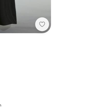
Quintess - Vestido Longo Preto
o.