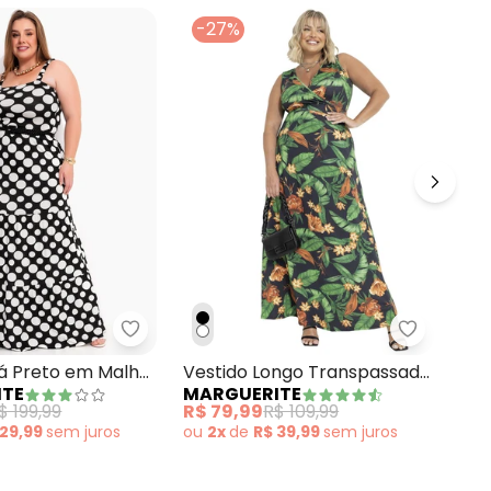
-27%
-
a
tido Listrado Preto e Branco em Malha de Visc
Marguerite - Vestido Poá Preto em Malha
Marguerit
Ves
oá Preto em Malha
Vestido Longo Transpassado
QU
ITE
MARGUERITE
Plus Size Floral
R$ 
$ 199,99
R$ 79,99
R$ 109,99
ou
 29,99
sem
juros
ou
2x
de
R$ 39,99
sem
juros