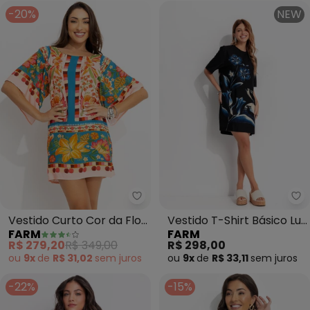
-20%
NEW
Farm - Vestido Curto Cor da Flo
Fa
Vestido Curto Cor da Flor
Vestido T-Shirt Básico Luz
FARM
FARM
(Rosa)
do Luar (Preto)
R$ 279,20
R$ 349,00
R$ 298,00
ou
9x
de
R$ 31,02
sem
juros
ou
9x
de
R$ 33,11
sem
juros
-22%
-15%