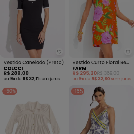
Colcci - Vestido Canelado (Pre
Fa
Vestido Canelado (Preto)
Vestido Curto Floral Bem
COLCCI
FARM
Me Quer (Laranja)
R$ 289,00
R$ 295,20
R$ 369,00
ou
9x
de
R$ 32,11
sem
juros
ou
9x
de
R$ 32,80
sem
juros
-50%
-15%