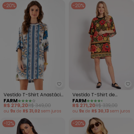
-20%
-20%
Farm - Vestido T-Shirt Anastáci
Fa
Vestido T-Shirt Anastácia
Vestido T-Shirt de
FARM
FARM
(Azul)
Viscose Floral Heloisa
R$ 279,20
R$ 349,00
R$ 271,20
R$ 339,00
(Preto)
ou
9x
de
R$ 31,02
sem
juros
ou
9x
de
R$ 30,13
sem
juros
-12%
-20%