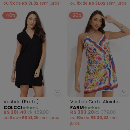
ou
9x
de
R$ 31,32
sem
juros
ou
9x
de
R$ 31,02
sem
juros
-40%
-20%
Colcci - Vestido (Preto)
Fa
Vestido (Preto)
Vestido Curto Alcinha
COLCCI
FARM
Lenco Floraline (Off
R$ 281,40
R$ 469,00
R$ 303,20
R$ 379,00
White)
ou
9x
de
R$ 31,26
sem
juros
ou
10x
de
R$ 30,32
sem
juros