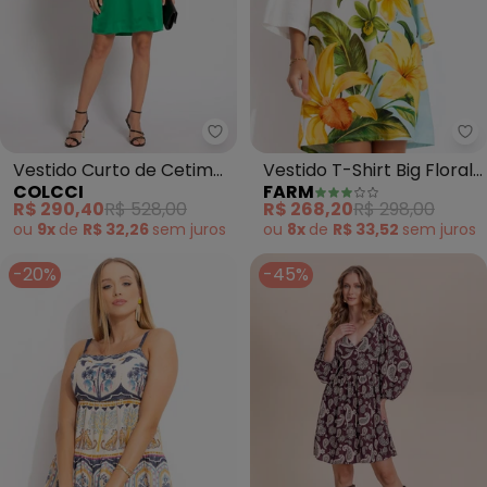
Colcci - Vestido Curto de Ceti
Fa
Vestido Curto de Cetim
Vestido T-Shirt Big Floral
COLCCI
FARM
Mangas Longas (Verde)
Samanta (Azul)
R$ 290,40
R$ 528,00
R$ 268,20
R$ 298,00
ou
9x
de
R$ 32,26
sem
juros
ou
8x
de
R$ 33,52
sem
juros
-20%
-45%