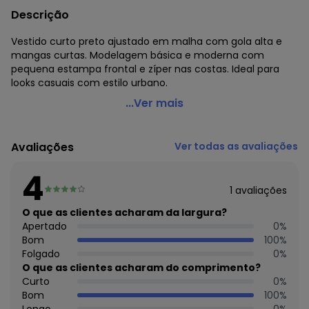
Descrição
Vestido curto preto ajustado em malha com gola alta e
mangas curtas. Modelagem básica e moderna com
pequena estampa frontal e zíper nas costas. Ideal para
looks casuais com estilo urbano.
Colcci - Vestido Marrom
...Ver mais
Código do produto: 3923202
Modelagem: Justa
Avaliações
Ver todas as avaliações
Modelo: Tubinho
Comprimento da Manga: Curta
4
Modelo da Manga: Regata
1
avaliações
Comprimento: Curto
Forro: Não
O que as clientes acharam da largura?
Cinto: Não Acompanha
Apertado
0
%
Fornecedor: AMC TEXTIL LTDA / CNPJ 75.364.570/0007-55
Bom
100
%
Feito: Brasil
Folgado
0
%
Cuidados para conservação do produto: Temperatura
O que as clientes acharam do comprimento?
Máxima De Lavagem 40°C. Processo Normal Não Alvejar
Curto
0
%
Não Secar Em Tambor Secagem Em Varal À Sombra
Bom
100
%
Temperatura Máxima Da Base Do Ferro De 150°C Não