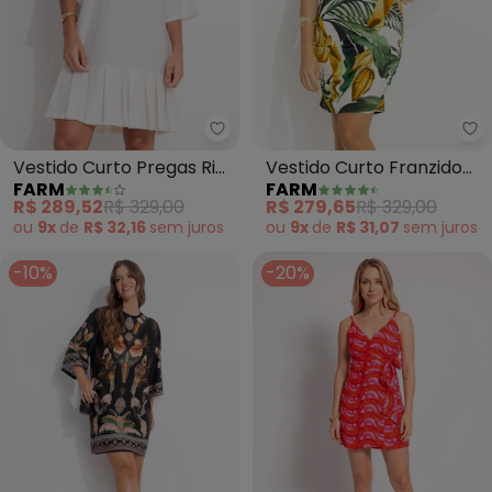
Farm - Vestido Curto Pregas Rio
Fa
Vestido Curto Pregas Rio
Vestido Curto Franzido
FARM
FARM
Flor (Off White)
Bananarte (Verde)
R$ 289,52
R$ 329,00
R$ 279,65
R$ 329,00
ou
9x
de
R$ 32,16
sem
juros
ou
9x
de
R$ 31,07
sem
juros
-10%
-20%