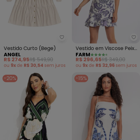
Angel - Vestido Curto (Bege)
Fa
Vestido Curto (Bege)
Vestido em Viscose Peixe
ANGEL
FARM
Paisley (Azul)
R$ 274,95
R$ 549,90
R$ 296,65
R$ 349,00
ou
9x
de
R$ 30,54
sem
juros
ou
9x
de
R$ 32,96
sem
juros
-20%
-15%