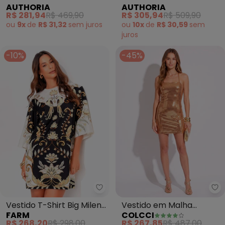
AUTHORIA
AUTHORIA
(Preto)
Balonê (Off White)
R$ 281,94
R$ 469,90
R$ 305,94
R$ 509,90
ou
9x
de
R$ 31,32
sem
juros
ou
10x
de
R$ 30,59
sem
juros
-10%
-45%
Farm - Vestido T-Shirt Big Milen
Co
Vestido T-Shirt Big Milena
Vestido em Malha
FARM
COLCCI
(Preto)
Metalizado (Dourado)
R$ 268,20
R$ 298,00
R$ 267,85
R$ 487,00