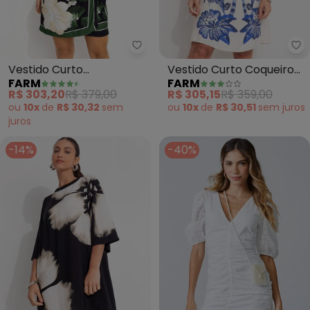
Farm - Vestido Curto Transpas
Fa
Vestido Curto
Vestido Curto Coqueiro
FARM
FARM
Transpassado Lenço
Tropical (Bege)
R$ 303,20
R$ 379,00
R$ 305,15
R$ 359,00
(Preto)
ou
10x
de
R$ 30,32
sem
ou
10x
de
R$ 30,51
sem
juros
juros
-14%
-40%