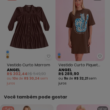
Angel - Vestido Curto Marrom
Angel
Vestido Curto Marrom
Vestido Curto Piquet
ANGEL
ANGEL
Marrom
R$ 302,44
R$ 549,90
R$ 289,90
ou
10x
de
R$ 30,24
sem
ou
9x
de
R$ 32,21
sem
juros
juros
Você também pode gostar
-54%
NEW