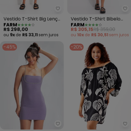
Farm - Vestido T-Shirt Big Lenç
Fa
Vestido T-Shirt Big Lenço
Vestido T-Shirt Bibelo
FARM
FARM
Paraty (Preto)
(Preto)
R$ 298,00
R$ 305,15
R$ 359,00
ou
9x
de
R$ 33,11
sem
juros
ou
10x
de
R$ 30,51
sem
juros
-45%
-20%
Colcci - Vestido Curto em Lurex 
Fa