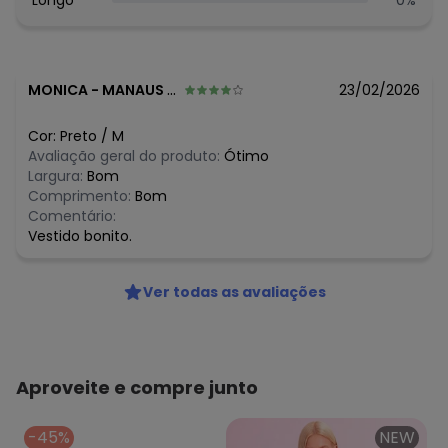
Longo
0
%
Limpar A Seco
Tecido: Malha
Composição: 94% Viscose 6% Elastano
MONICA
-
MANAUS - AM
23/02/2026
Histórico de preços
O preço apresentado abaixo é o menor oferecido em
Cor:
Preto
/
M
algum dia do mês, para o menor tamanho disponível.
Avaliação geral do produto:
Ótimo
N/D*
agosto/2026
Largura:
Bom
N/D*
julho/2026
Comprimento:
Bom
R$ 265,3
junho/2026
Comentário:
R$ 284,25
maio/2026
Vestido bonito.
N/D*
abril/2026
R$ 303,2
março/2026
R$ 284,25
fevereiro/2026
Ver todas as avaliações
Aproveite e compre junto
-45%
NEW