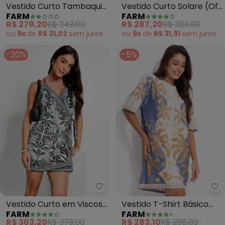
Vestido Curto Tambaqui
Vestido Curto Solare (Off
FARM
FARM
(Amarelo)
White)
R$ 279,20
R$ 349,00
R$ 287,20
R$ 359,00
ou
9x
de
R$ 31,02
sem
juros
ou
9x
de
R$ 31,91
sem
juros
-20%
-5%
Farm - Vestido Curto em Viscos
Fa
Vestido Curto em Viscose
Vestido T-Shirt Básico
FARM
FARM
(Preto)
Ourinho Tropical (Azul)
R$ 303,20
R$ 379,00
R$ 283,10
R$ 298,00