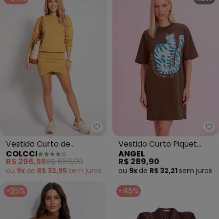
Colcci - Vestido Curto de Mol
An
Vestido Curto de
Vestido Curto Piquet
COLCCI
ANGEL
Moletom (Marrom)
(Marrom)
R$ 296,55
R$ 659,00
R$ 289,90
ou
9x
de
R$ 32,95
sem
juros
ou
9x
de
R$ 32,21
sem
juros
-25%
-45%