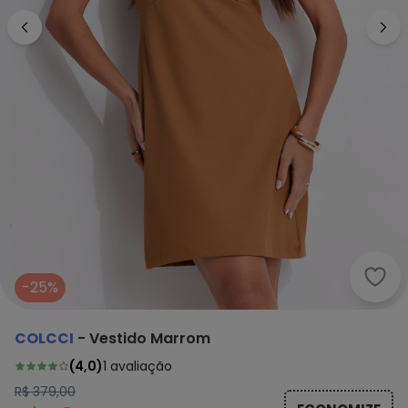
Colc
-25%
COLCCI
-
Vestido Marrom
(
4,0
)
1
avaliação
R$ 379,00