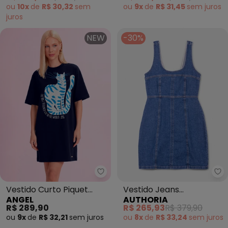
ou
10x
de
R$ 30,32
sem
ou
9x
de
R$ 31,45
sem
juros
juros
NEW
-30%
Angel - Vestido Curto Piquet (Az
Au
Vestido Curto Piquet
Vestido Jeans
ANGEL
AUTHORIA
(Azul)
Pespontado com
R$ 289,90
R$ 265,93
R$ 379,90
Recortes (Azul)
ou
9x
de
R$ 32,21
sem
juros
ou
8x
de
R$ 33,24
sem
juros