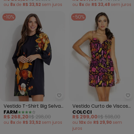
ou
8x
de
R$ 33,52
sem
juros
ou
8x
de
R$ 33,48
sem
juros
-10%
-50%
Co
Farm - Vestido T-Shirt Big Selva
Vestido Curto de Viscose
Vestido T-Shirt Big Selva
COLCCI
FARM
Estampado (Preto)
de Flor (Preto)
R$ 299,00
R$ 598,00
R$ 268,20
R$ 298,00
ou
10x
de
R$ 29,90
sem
ou
8x
de
R$ 33,52
sem
juros
juros