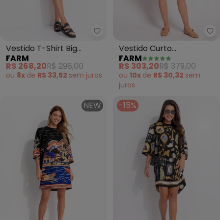
Farm - Vestido T-Shirt Big Reca
Fa
Vestido T-Shirt Big
Vestido Curto
FARM
FARM
Recanto dos Pássaros
Tucabacana (Vermelho)
R$ 268,20
R$ 298,00
R$ 303,20
R$ 379,00
(Preto)
ou
8x
de
R$ 33,52
sem
juros
ou
10x
de
R$ 30,32
sem
juros
NEW
-15%