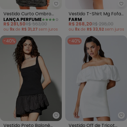
Lança Perfume - Vestido Curto
Fa
Vestido Curto Ombro
Vestido T-Shirt Mg Fofa
LANÇA PERFUME
FARM
Unico (Preto)
Floral Lina (Bege)
R$ 281,50
R$ 563,00
R$ 268,20
R$ 298,00
ou
9x
de
R$ 31,27
sem
juros
ou
8x
de
R$ 33,52
sem
juros
-40%
-40%
Authoria - Vestido Preto Balonê
Au
Vestido Preto Balonê
Vestido Off de Tricot