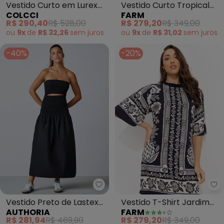
Vestido Curto em Lurex
Vestido Curto Tropical
COLCCI
FARM
(Lilás)
Surreal
R$ 290,40
R$ 528,00
R$ 279,20
R$ 349,00
ou
9x
de
R$ 32,26
sem
juros
ou
9x
de
R$ 31,02
sem
juros
-40%
-20%
Authoria - Vestido Preto de Las
Fa
Vestido Preto de Lastex
Vestido T-Shirt Jardim
AUTHORIA
FARM
(Preto)
Romance
R$ 281,94
R$ 469,90
R$ 279,20
R$ 349,00