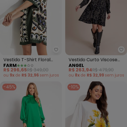
Farm - Vestido T-Shirt Floral 
An
Vestido T-Shirt Floral
Vestido Curto Viscose
FARM
ANGEL
Arabesque (Verde)
Lurex (Preto)
R$ 296,65
R$ 349,00
R$ 263,94
R$ 479,90
ou
9x
de
R$ 32,96
sem
juros
ou
8x
de
R$ 32,99
sem
juros
-45%
-10%