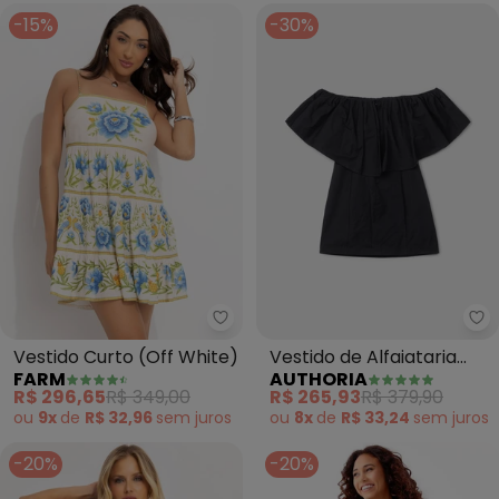
-15%
-30%
Farm - Vestido Curto (Off Whit
Au
Vestido Curto (Off White)
Vestido de Alfaiataria
FARM
AUTHORIA
Preto Ombro a Ombro
R$ 296,65
R$ 349,00
R$ 265,93
R$ 379,90
(Preto)
ou
9x
de
R$ 32,96
sem
juros
ou
8x
de
R$ 33,24
sem
juros
-20%
-20%