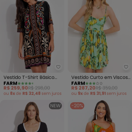
Farm - Vestido T-Shirt Básico A
Fa
Vestido T-Shirt Básico
Vestido Curto em Viscose
FARM
FARM
Adriele (Preto)
(Verde)
R$ 259,90
R$ 298,00
R$ 287,20
R$ 359,00
ou
8x
de
R$ 32,48
sem
juros
ou
9x
de
R$ 31,91
sem
juros
NEW
-20%